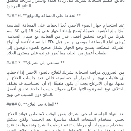
دقائق) لتقييم استجابة بشرتك قبل زيادة المدة والتكرار تدريجيًا لتحقيق
النتائج المرجوة.
#### 6. **الحفاظ على المسافة والموقع**
عند استخدام جهاز الضوء الأحمر، يُعدّ الحفاظ على المسافة المناسبة
أمرًا بالغ الأهمية. عمومًا، يُنصح بإبقاء الجهاز على بُعد 15 إلى 30 سم
تقريبًا من الوجه لتحقيق أقصى قدر من الفعالية مع ضمان السلامة.
بالنسبة لأقنعة أو ألواح LED، يُرجى اتباع المسافة الموصى بها من قِبل
الشركة المصنّعة. يسمح وضع الجهاز بشكل صحيح للضوء بالوصول إلى
طبقات أعمق من الجلد، مما يُعزز فوائده على مستوى الخلايا.
#### 7. **استمعي إلى بشرتكِ**
من الضروري مراقبة استجابة بشرتك للعلاج بالضوء الأحمر. إذا لاحظتِ
أي علامات تهيج أو احمرار أو حساسية، قللي عدد جلسات العلاج أو
مدتها. مع أن الانزعاج يجب أن يكون طفيفًا، إلا أن الحساسية قد تختلف
باختلاف نوع البشرة وحالاتها. عدّلي جدولكِ حسب الحاجة لتحقيق أفضل
النتائج دون التسبب في تهيج.
#### 8. **العناية بعد العلاج**
بعد انتهاء الجلسة، امنحي بشرتكِ بعض الوقت لامتصاص فوائد العلاج.
تجنبي استخدام المنتجات الثقيلة مباشرةً بعد الجلسة؛ ولكن يمكنكِ
استخدام سيرومات أو مرطبات تدعم ترطيب البشرة وتجديدها بعد فترة
قصيرة. هذا يساعد على الاحتفاظ بالرطوبة ويعزز فوائد العلاج بالضوء