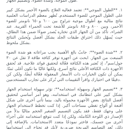
طول الموجة، وشدة الضوء، وتصميم الجهاز.
١. **الطول الموجي**: تعتمد فعالية العلاج بالضوء الأحمر بشكل كبير
على الطول الموجي للضوء المستخدم. تُظهر معظم الدراسات العلمية
نتائج مثالية مع أطوال موجية تتراوح بين ٦٠٠ و٦٥٠ نانومتر للضوء
الأحمر، وبين ٨٠٠ و٨٥٠ نانومتر للأشعة تحت الحمراء القريبة. عند
الشراء، تأكد من أن الجهاز الذي تختاره يُصدر ضوءًا ضمن هذا النطاق،
حيث يُسهّل ذلك اختراق طبقات الجلد بشكل أفضل ويُحسّن النتائج
بشكل ملحوظ.
٢. **شدة الضوء**: جانبٌ بالغ الأهمية يجب مراعاته هو شدة الضوء
المنبعث من الجهاز. ابحث عن أجهزة توفر كثافة طاقة لا تقل عن ٣٠
جول/سم²، إذ تُعتبر هذه الكثافة فعّالة لتحقيق فوائد علاجية. قد تُحقق
الأجهزة ذات الكثافة الأعلى نتائج أسرع، ولكنها غالبًا ما تكون أغلى ثمنًا.
يمكن أن تكون الخيارات ذات الأسعار المعقولة فعّالة أيضًا، ولكن كن
دقيقًا في اختيارك واقرأ التقييمات التي تُركز على تجارب المستخدمين.
٣. **تصميم الجهاز وسهولة استخدامه**: تؤثر سهولة استخدام الجهاز
بشكل كبير على انتظامك في استخدامه، وهو أمر أساسي لتحقيق
أفضل النتائج. بعض الأجهزة محمولة باليد، بينما تأتي أخرى على شكل
أقنعة أو ألواح تغطي مساحات أكبر. إذا كنت تخطط لاستخدام الجهاز
على وجهك فقط، فقد يكون التصميم الصغير الحجم مثاليًا بدلاً من
الإصدار ذي اللوحة الكاملة، ولكن إذا كنت تتوقع استخدامه على أجزاء
أخرى من جسمك، فاختر نموذجًا متعدد الاستخدامات. بالإضافة إلى
ذلك، تُعد التصاميم المريحة ضرورية لأنك قد تحتاج إلى استخدامها