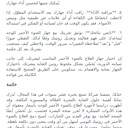
يُمكنك تثبيتها لتحسين أداء جهازك.
٥. **مراقبة الأداء**: راقب أداء جهازك بعد الاستخدام المطوّل. إذا
لاحظت انخفاضًا في الكفاءة أو أي علامات غير طبيعية مثل وميض
الأضواء، فقد يكون الوقت قد حان لصيانته أو التفكير في استبداله.
٦. **تابعي نتائجك**: توثيق تجربتك مع جهاز الضوء الأحمر للوجه
يُساعدك على فهم فعاليته وتعديل روتينك وفقًا لذلك. التقطي صورًا
"قبل" و"بعد" لملاحظة التغييرات بمرور الوقت، ولاحظي كيف تستجيب
بشرتك بعد كل جلسة.
إن اختيار جهاز العلاج بالضوء الأحمر المناسب لبشرتك، إلى جانب
صيانته الدورية، يُحسّن بشكل ملحوظ روتين العناية ببشرتك. باختيارك
الجهاز بعناية والاهتمام به، ستكونين على الطريق الصحيح للاستفادة
الكاملة من فوائده.
خاتمة
ختامًا، بصفتنا شركةً تتمتع بخبرة عشر سنوات في هذا المجال، نُدرك
تمامًا أهمية حلول العناية بالبشرة الفعّالة والميسورة التكلفة. وقد
أظهرت دراستنا لأجهزة العلاج بالضوء الأحمر للوجه بأسعار معقولة أن
هذه الأدوات المبتكرة لا تُعزز صحة البشرة فحسب، بل تُحسّن أيضًا
الصحة العامة. مع توفر العديد من الخيارات، أصبح دمج العلاج بالضوء
الأحمر في روتينك اليومي أسهل من أي وقت مضى دون تكلفة باهظة.
وبينما نواصل مسيرتنا في توفير تقنيات العناية بالبشرة بأسعار في