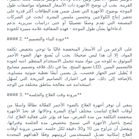
القريبة. يجب أن توضح الأجهزة ذات الأسعار المعقولة مواصفات طول
الموجة بوضوح. الأجهزة التي تعمل ضمن هذه النطاقات أكثر قدرة على
تحفيز إنتاج الكولاجين وتحسين ملمس البشرة. ابحث عن الشركات
المصنعة التي تقدم وصفًا تفصيليًا أو حتى دراسات سريرية تدعم
ادعاءاتها بشأن طول الموجة - فهذه الشفافية علامة مميزة للجودة.
#### 2. **جودة البناء والتصميم**
على الرغم من أن الأسعار المنخفضة غالبًا ما توحي بتخفيض تكلفة
المواد، إلا أن هذا ليس صحيحًا. يجب أن يُصنع جهاز الضوء الأحمر
الموثوق به للوجه من مواد متينة تتحمل الاستخدام المنتظم. انتبه لجودة
تصنيع المنتج، بما في ذلك غلافه وتصميم مصابيح LED. فالتصميم المتين
لا يُطيل عمر الجهاز فحسب، بل يضمن أيضًا تغطية ضوئية متساوية.
بالإضافة إلى ذلك، ضع في اعتبارك التصاميم المريحة التي تُسهّل
استخدامه عند معالجة مناطق مختلفة من الوجه.
#### 3. **مرونة وقت العلاج والجلسة**
ينبغي أن توفر أجهزة العلاج بالضوء الأحمر الفعّالة نطاقًا واسعًا من
أوقات العلاج لتناسب مختلف أنواع البشرة وحالاتها. قد تحدّ الأجهزة
منخفضة التكلفة من مدة التعرض، مما قد يؤثر على فعالية العلاج. لذا،
يُنصح باختيار الأجهزة التي تسمح بتخصيص مدة الجلسة وفتراتها،
ويفضل أن تتراوح بين 10 و30 دقيقة لكل جلسة. تضمن مرونة أوقات
العلاج إمكانية تعديل المستخدمين لروتينهم وفقًا لأهدافهم المحددة