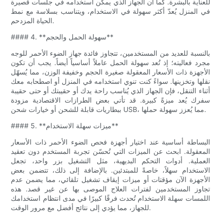
للعناية بالبشرة. كما أن الجهاز الذي يمكن استخدامه في جلسات قصيرة
في المنزل يُعدّ أكثر سهولة في الاستخدام، ويتناسب بسلاسة مع نمط
الحياة المزدحم.
#### 4. **سهولة الحمل والحجم**
بالنسبة للعديد من المستخدمين، تتجاوز فائدة جهاز الضوء الأحمر للوجه
مجرد فعاليته؛ إذ تُعد سهولة الحمل عاملاً أساسياً أيضاً. يجب أن تكون
الأجهزة ذات الأسعار المعقولة صغيرة الحجم وخفيفة الوزن، مما يُسهّل
نقلها وتخزينها. سواءً كنت تنوي استخدامه في المنزل أو اصطحابه معك
أثناء التنقل، فإن الجهاز الذي يُناسب راحة يدك أو حقيبتك أو حتى حقيبة
سفرك يُعد ميزةً كبيرة. قد تأتي بعض الطرازات الاقتصادية مزودة
ببطاريات قابلة للشحن أو خيارات شحن USB، مما يُعزز سهولة حملها.
#### 5. **ميزات سهلة الاستخدام**
البساطة أساسية عند اختيار أجهزة فحص الضوء الأحمر ذات الأسعار
المعقولة. ابحث عن الميزات التي تُحسّن تجربة المستخدم دون تعقيد
العملية. أدوات التحكم البديهية، مثل التشغيل بزر واحد، تجعل
الاستخدام سهلاً، خاصةً للمبتدئين. بالإضافة إلى ذلك، تتضمن بعض
الأجهزة الآن مؤقتات أو ميزات إيقاف تشغيل تلقائي، مما يضمن عدم
تجاوز المستخدمين لفترات العلاج الموصى بها عن غير قصد. هذه
اللمسات سهلة الاستخدام تُحدث فرقًا كبيرًا في مدى انتظام استخدامك
للجهاز، مما يؤدي إلى نتائج أفضل مع مرور الوقت.