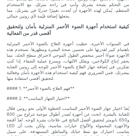
من التحكم بصحة بشرتكِ وأنتِ في راحة منزلكِ. مع الاستخدام
المنتظم، يُمكن لهذه الأجهزة أن تُحدث تغييرًا جذريًا في بشرتكِ، مما
يجعلها إضافة قيّمة لأي روتين جمالي.
كيفية استخدام أجهزة الضوء الأحمر المنزلية بأمان ولتحقيق
أقصى قدر من الفعالية
في السنوات الأخيرة، حظيت أجهزة العلاج بالضوء الأحمر المنزلية
باهتمام كبير لقدرتها على تحسين صحة البشرة ومظهرها. تستخدم هذه
الأجهزة ضوءًا أحمر منخفض الطول الموجي لاختراق سطح الجلد، مما
يحفز إنتاج الكولاجين، ويقلل الالتهاب، ويسرع عملية الشفاء. إذا كنتِ
تفكرين في إضافة جهاز العلاج بالضوء الأحمر للوجه إلى روتين العناية
ببشرتكِ، فمن الضروري فهم كيفية استخدام هذه الأجهزة بأمان وفعالية
لتحقيق أقصى استفادة منها.
#### 1. **فهم العلاج بالضوء الأحمر**
#### 2. **اختيار الجهاز المناسب**
يُعدّ اختيار جهاز الضوء الأحمر المناسب الخطوة الأولى نحو روتين فعّال
للعناية بالبشرة. ابحث عن أجهزة تُصدر أطوال موجية تتراوح بين 600
و650 نانومتر لتحقيق أفضل النتائج في علاجات بشرة الوجه. تُعدّ أقنعة
LED والأجهزة المحمولة والألواح خيارات مناسبة، ولكن يجب أن
يتناسب اختيارك مع نمط حياتك والمناطق المستهدفة. على سبيل