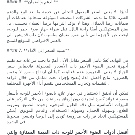
#### 6. **الدعم والضمان**
أخيرًا، لا يعني السعر المعقول التخلي عن خدمة ما بعد البيع والدعم
الفني. غالبًا ما تدعم الشركات المصنعة الموثوقة منتجاتها بضمانات أو
ضمانات رضا العملاء. وهذا لا يؤكد التزامها برضا العملاء فحسب، بل
يمنح المستهلكين أيضًا راحة البال. قبل شراء جهاز ضوء أحمر للوجه،
ابحث عن الأجهزة التي تأتي بفترة ضمان مناسبة، لأن ذلك قد يشير إلى
العمر الافتراضي المتوقع للمنتج.
#### 7. **نسبة السعر إلى الأداء**
في النهاية، يُعدّ عامل السعر مقابل الأداء أهمّ ما يجب مراعاته عند تقييم
أجهزة فحص الضوء الأحمر ذات الأسعار المعقولة. فانخفاض سعر
الجهاز لا يعني بالضرورة عدم فعاليته، كما أن ارتفاع سعره لا يضمن
بالضرورة نتائج أفضل. لذا، يُنصح بإجراء بحث شامل من خلال قراءة
التقييمات وتجارب المستخدمين لتقييم أداء الأجهزة المختلفة.
يُمكن أن يُحقق الاستثمار في جهاز علاج بالضوء الأحمر للوجه بأسعار
معقولة فوائد كبيرة لبشرتك دون إرهاق ميزانيتك. من خلال التركيز على
الميزات الأساسية مثل دقة الطول الموجي، وجودة التصنيع، ومرونة
العلاج، وسهولة الحمل، وسهولة الاستخدام، والدعم الموثوق، يُمكن
للمستهلكين اتخاذ قرارات مدروسة تُؤدي إلى الرضا وتحسن ملحوظ
في البشرة.
أفضل أدوات الضوء الأحمر للوجه ذات القيمة الممتازة والتي