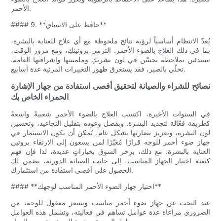
الأحمر.
#### 9. **حافظ على الاتساق**
يُعدّ الانتظام أساسياً لرؤية نتائج ملحوظة مع أي علاج للعناية بالبشرة،
بما في ذلك العلاج بالضوء الأحمر. التزمي بروتينكِ، ومع مرور الوقت،
ستبدئين بملاحظة تحسّن في لون بشرتكِ وملمسها وإشراقتها العامة.
تحلّي بالصبر، فقد يستغرق ظهور التغييرات المرئية عدة أسابيع.
نصائح للشراء والصيانة لتحقيق أقصى استفادة من جهاز الإشارة
الحمراء الخاص بك
في السنوات الأخيرة، اكتسب العلاج بالضوء الأحمر شعبيةً واسعةً
كطريقة فعّالة لتجديد البشرة. وبفضل وعوده بتقليل التجاعيد، وتحسين
لون البشرة، وتعزيز نضارتها بشكل عام، يُمكن أن يكون الاستثمار في
جهاز ضوء أحمر للوجه قرارًا مُغيّرًا لمن يسعون إلى الارتقاء بروتين
العناية بالبشرة. مع ذلك، يزخر السوق بخياراتٍ عديدة، لذا فإن فهم
كيفية اختيار الجهاز المناسب، إلى جانب الصيانة الدورية، يضمن لك
الحصول على أقصى استفادة من استثمارك.
#### **اختيار جهاز الضوء الأحمر المناسب لوجهك**
عند البحث عن جهاز ضوء أحمر مناسب وبسعر معقول للوجه، من
الضروري مراعاة عدة عوامل تساهم في فعاليته، وتشمل هذه العوامل