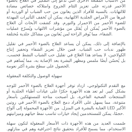
من الأسباب المقنعة الأخرى التي تدعو إلى التفكير في العلاج بالضوء
الأحمر قدرته على تعزيز التئام الجروح وامتلاكه خصائص مضادة
للالتهابات. بالنسبة للأفراد الذين يعانون من حب الشباب أو الوردية أو
غيرها من الأمراض الجلدية الالتهابية، يمكن أن تُخفف التأثيرات المهدئة
للضوء الأحمر من الاحمرار والتورم. وقد كشفت الأبحاث أن العلاج
بالضوء الأحمر يُمكن أن يُقلل من مؤشرات الالتهاب ويُسرّع عمليات
الشفاء، مما يُوفر الراحة لمن يُعانون من مشاكل جلدية مُختلفة.
بالإضافة إلى ذلك، يمكن أن يساعد العلاج بالضوء الأحمر في تقليل
ظهور ندبات حب الشباب. فمن خلال تعزيز الشفاء وتحفيز إنتاج
الكولاجين، لا يساعد هذا العلاج في تقليل حب الشباب النشط فحسب،
بل يُحسّن أيضًا ملمس ومظهر البشرة بعد الإصابة به، مما يُساهم في
الحصول على سطح بشرة أكثر نعومة.
سهولة الوصول والتكلفة المعقولة
مع التقدم التكنولوجي، ازداد توفر أجهزة العلاج بالضوء الأحمر للوجه
بشكل كبير. لم تعد هذه الأجهزة حكرًا على عيادات أطباء الجلدية أو
المنتجعات الصحية الفاخرة، بل أصبحت متاحة للمستهلكين بأسعار
متنوعة، مما يسهل على الأفراد دمج العلاج بالضوء الأحمر في روتين
العناية بالبشرة في المنزل. من الأجهزة المحمولة إلى ألواح LED الأكبر
حجمًا، يمكن للمستخدمين إيجاد خيارات تناسب نمط حياتهم وميزانيتهم.
صُممت العديد من هذه الأجهزة ذات الأسعار المعقولة لتكون سهلة
الاستخدام، مما يسمح للأفراد بتحقيق نتائج احترافية وهم في منازلهم.