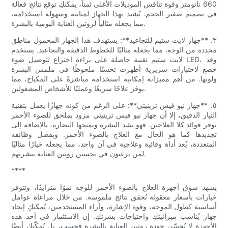
660 نانومتر وقوة تنافس الموديلات الأغلى ثمناً، يمكنكِ توقع نتائج فعالة
في تصميم صغير الحجم. يُشيد بهذا الجهاز لمتانته وسهولة استخدامه،
مما يجعله مثالياً لروتين العناية اليومية بالبشرة.
٣. **جهاز لايت ستيم للتجاعيد**: يستهدف هذا الجهاز المحمول مناطق
محددة من الوجه، مما يجعله مثاليًا للخطوط الدقيقة والتجاعيد. يستخدم
لايت ستيم تقنية حاصلة على براءة اختراع لتوصيل ضوء LED، وقد
خضع لاختبارات سريرية أظهرت تحسنًا ملحوظًا في ملمس البشرة
ولونها. من أهم مميزاته إمكانية استخدامه مباشرةً على المكياج، مما
يوفر علاجًا سريعًا وعمليًا للأشخاص المشغولين.
٥. **جهاز نيو فيس ترينيتي**: على الرغم من كونه جهازًا يعمل بتقنية
التيار الدقيق، إلا أن جهاز نيو فيس ترينيتي مزود بملحق للضوء الأحمر
يوفر فوائد كلا العلاجين. فهو يشد البشرة ويمنحها النضارة، بالإضافة إلى
تجديدها كما هو الحال مع العلاج بالضوء الأحمر. وبفضل وظائفه
المتعددة، يُعد أداة وقائية وعلاجية في آن واحد، مما يجعله خيارًا مثاليًا
لمن يرغبون في تحسين روتين العناية ببشرتهم.
****
يشهد سوق أجهزة العلاج بالضوء الأحمر للوجه نموًا متزايدًا، وتتوفر
خيارات بأسعار معقولة تُحقق نتائج ملموسة. من خلال مراعاة عوامل
أساسية كطول الموجة، وقوة الإشارة، وآراء المستخدمين، يُمكنكِ إيجاد
جهاز يُناسب ميزانيتكِ واحتياجات بشرتكِ. إن الاستثمار في أحد هذه
الأجهزة لا يُحسّن جودة روتين العناية بالبشرة فحسب، بل يُمكّنكِ أيضًا