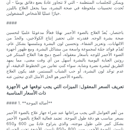
ويمكن للجلسات المنتظمة - التي لا تتجاوز عادةً بضع دقائق يوميًا - أن
تُحدث تحسينات ملحوظة في صحة البشرة، مما يجعل العلاج بالليزر
خيارًا عمليًا للأشخاص المشغولين.
####
باختصار، يُعدّ العلاج بالضوء الأحمر نهجًا فعالًا مدعومًا علميًا لتحسين
صحة بشرة الوجه. فقدرته على تحفيز إنتاج الكولاجين، والحدّ من
الالتهابات، وتعزيز الشفاء، وتحسين لون البشرة وملمسها بشكل عام،
تُقدّم فوائد جمّة لمجموعة واسعة من مشاكل البشرة. ومع ظهور أجهزة
الضوء الأحمر للوجه بأسعار معقولة، أصبح دمج هذا العلاج المبتكر في
روتين العناية اليومية بالبشرة أسهل من أي وقت مضى، مما يمهد
الطريق لبشرة نضرة وشابة. سواء كنتِ تعانين من الخطوط الدقيقة، أو
عدم توحّد لون البشرة، أو حب الشباب المستمر، فقد يكون العلاج
بالضوء الأحمر هو الحل الأمثل الذي تبحثين عنه.
تعريف السعر المعقول: الميزات التي يجب توقعها في الأجهزة
ذات الأسعار المناسبة
#### 1. **أصالة الموجة**
من أهم العوامل التي يجب مراعاتها عند شراء جهاز علاج بالضوء الأحمر
بسعر مناسب هو دقة طول الموجة. تعتمد فعالية العلاج بالضوء الأحمر
بشكل كبير على طول موجته، والذي يتراوح عادةً بين 600 و650
نانومتر للضوء الأحمر، وبين 800 و850 نانومتر للأشعة تحت الحمراء