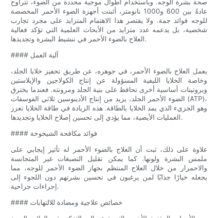
صحة بشرة الوجه. وباستخدام أطوال موجية محددة من الضوء، تتراوح
عادةً بين 600 و1000 نانومتر، أثبتت أجهزة الضوء الأحمر المخصصة
للوجه فوائد جمة. ولا يقتصر هذا الاهتمام المتزايد على مجرد تجارب
شخصية، بل يدعمه عدد متزايد من الأبحاث العلمية التي تؤكد فعالية
العلاج بالضوء الأحمر في تنشيط البشرة وتجديدها.
#### آلية العمل
يعمل العلاج بالضوء الأحمر، في جوهره، عن طريق تحفيز خلايا الجلد،
وخاصة الخلايا الليفية المسؤولة عن إنتاج الكولاجين والإيلاستين
وبروتينات أساسية أخرى تحافظ على بنية الجلد ومرونته. فعندما يخترق
الضوء الأحمر الجلد، يزيد من إنتاج الأدينوسين ثلاثي الفوسفات (ATP)،
وهو الجزيء الذي يمد الخلايا بالطاقة. هذه الزيادة في طاقة الخلايا تعزز
العمليات الأيضية، مما يؤدي إلى تحسين إصلاح الخلايا وتجديدها.
#### فوائد مكافحة الشيخوخة
علاوة على ذلك، ثبت أن العلاج بالضوء الأحمر له تأثير إيجابي على
ملمس البشرة ولونها. كما يمكن تقليل التصبغات غير المتجانسة
والاحمرار من خلال العلاج المنتظم بجهاز الضوء الأحمر للوجه، مما
يجعله خيارًا جذابًا لمن يرغبون في تحسين بشرتهم دون اللجوء إلى
إجراءات جراحية.
#### خصائص علاجية ومضادة للالتهابات