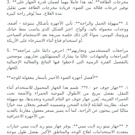
3. **مخرجات الطاقة**: يُعد هذا عاملاً مهماً لضمان قدرة الجهاز على
توفير جرعات فعّالة من الضوء. فزيادة مخرجات الطاقة تعني تقليل
مدة العلاج، مما يُوفر راحة كبيرة.
٤. **سهولة الحمل والراحة**: تأتي الأجهزة بأشكال متنوعة - أقنعة،
ووحدات محمولة باليد، وألواح. اختر الشكل الذي يناسب نمط حياتك
وروتينك اليومي، سواءً كان ذلك جلسة سريعة بعد الاستحمام الصباحي
أو استخدام قناع أثناء الاسترخاء على الأريكة.
5. **مراجعات المستخدمين وتجاربهم**: احرص دائمًا على مراجعة
المراجعات والشهادات. غالبًا ما يشارك المستهلكون تجاربهم، موضحين
بالتفصيل الفترة الزمنية التي لاحظوا فيها النتائج والفعالية الإجمالية
للجهاز.
**أفضل أجهزة الضوء الأحمر بأسعار معقولة للوجه**
١. **جهاز جوف جو ٢.٠**: صُمم هذا الجهاز المحمول للاستخدام أثناء
التنقل. بفضل مزيج من الأطوال الموجية الحمراء والأشعة تحت
الحمراء القريبة، يُعزز جهاز جوف جو التئام البشرة وتجديدها، مع سهولة
حمله. بطاريته القابلة لإعادة الشحن وتصميمه الصغير يجعلان منه خيارًا
مثاليًا لمن يبحثون عن الراحة، كما أنه يتميز بسعر معقول مقارنةً بالعديد
من الأجهزة الاحترافية.
٢. **جهاز ميتو ريد لايت ميني**: يوفر جهاز ميتو ريد لايت ميني خيارات
متعددة الاستخدامات لعلاج الوجه والمناطق الأكبر. بفضل طول موجة