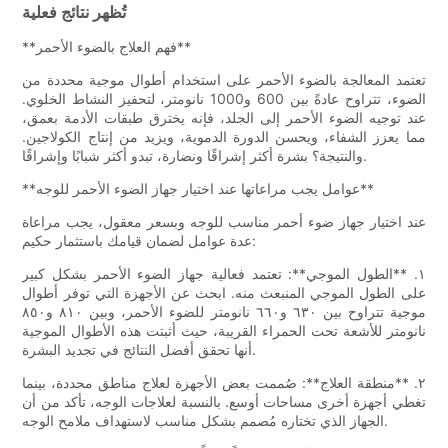
تُظهر نتائج فعلية
**فهم العلاج بالضوء الأحمر**
تعتمد المعالجة بالضوء الأحمر على استخدام أطوال موجية محددة من
الضوء، تتراوح عادةً بين 600 و1000 نانومتر، لتحفيز النشاط الخلوي.
عند توجيه الضوء الأحمر إلى الجلد، فإنه يخترق طبقات الأدمة بعمق،
مما يعزز الشفاء، ويحسن الدورة الدموية، ويزيد من إنتاج الكولاجين.
والنتيجة؟ بشرة أكثر إشراقًا ونضارة، تبدو أكثر شبابًا وإشراقًا.
**عوامل يجب مراعاتها عند اختيار جهاز الضوء الأحمر للوجه**
عند اختيار جهاز ضوء أحمر مناسب للوجه وبسعر معقول، يجب مراعاة
عدة عوامل لضمان قيامك باستثمار حكيم:
١. **الطول الموجي**: تعتمد فعالية جهاز الضوء الأحمر بشكل كبير
على الطول الموجي المنبعث منه. ابحث عن الأجهزة التي توفر أطوال
موجية تتراوح بين ٦٣٠ و٦٦٠ نانومتر للضوء الأحمر، وبين ٨١٠ و٨٥٠
نانومتر للأشعة تحت الحمراء القريبة، حيث أثبتت هذه الأطوال الموجية
أنها تحقق أفضل النتائج في تجديد البشرة.
٢. **منطقة العلاج**: صُممت بعض الأجهزة لعلاج مناطق محددة، بينما
تغطي أجهزة أخرى مساحات أوسع. بالنسبة لعلاجات الوجه، تأكد من أن
الجهاز الذي تختاره مُصمم بشكل مناسب لاستهداف ملامح الوجه.