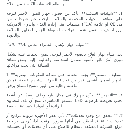
بانتظام للاستفادة الكاملة من العلاج.
٤. **شهادات السلامة**: تأكد من حصول جهاز الضوء الأحمر للوجه
على موافقة الجهات المختصة بالسلامة. ابحث عن شهادات من
منظمات مثل إدارة الغذاء والدواء الأمريكية (FDA) أو علامة CE في
أوروبا، حيث تضمن هذه الشهادات استيفاء الجهاز لمعايير السلامة
والجودة.
#### **صيانة جهاز الإشارة الحمراء الخاص بك**
بعد اقتناء جهاز العلاج بالضوء الأحمر للوجه، يصبح الحفاظ عليه بشكل
دوري أمرًا بالغ الأهمية لضمان استدامته وفعاليته. إليك بعض نصائح
الصيانة التي يجب مراعاتها:
1. **التنظيف المنتظم**: يجب الحفاظ على نظافة المكونات البصرية
للجهاز لضمان أقصى قدر من نفاذية الضوء. استخدم قطعة قماش
ناعمة وخالية من الوبر لمسح السطح برفق.
٢. **التخزين**: خزّن جهازك في مكان بارد وجاف، بعيدًا عن أشعة
الشمس المباشرة، لمنع أي تلف لمصابيح LED. تجنب تعريضه للرطوبة
الزائدة أو المواد الكيميائية القاسية.
٣. **التحقق من وجود تحديثات**: تأتي بعض الأجهزة مزودة ببرامج أو
تحديثات ثابتة قد تُحسّن من أدائها بمرور الوقت. لذا، يُرجى مراجعة
موقع الشركة المصنّعة بانتظام للاطلاع على أي تحديثات أو تحسينات