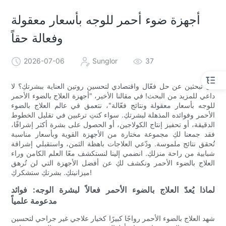
أجهزة ضوء أحمر للوجه بأسعار معقولة
وفعالة حقاً
2026-07-06
Sunglor
37
هل تبحثين عن حل فعّال واقتصادي لتحسين روتين العناية ببشرتكِ؟ لا
داعي للمزيد من البحث! في مقالنا الأخير، "أجهزة العلاج بالضوء الأحمر
للوجه بأسعار معقولة ونتائج فعّالة"، نتعمق في عالم العلاج بالضوء
الأحمر وفوائده المذهلة لبشرتكِ. سواء كنتِ ترغبين في تقليل الخطوط
الدقيقة، أو تحفيز إنتاج الكولاجين، أو الحصول على بشرة أكثر إشراقًا،
فقد جمعنا لكِ مجموعة مختارة من الأجهزة القوية وبأسعار مناسبة
تُحقق نتائج ملموسة. ودّعي العلاجات باهظة الثمن، واستقبلي إشراقة
شبابية من راحة منزلكِ. انضمي إلينا لنستكشف معًا العلم الكامن وراء
العلاج بالضوء الأحمر ونكشف لكِ عن أفضل الأجهزة التي لن تُرهق
ميزانيتكِ. بشرتكِ ستشكركِ!
لماذا يُعدّ العلاج بالضوء الأحمر فعالاً لبشرة الوجه: فوائد
مدعومة علمياً
شهد العلاج بالضوء الأحمر رواجًا كبيرًا كخيار علاجي غير جراحي لتحسين