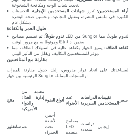
تجديد شباب الوجه ومكافحة الشيخوخة.
آراء المستخدمين:
تُبرز
شهادات المستخدمين الإيجابية
التحسينات
الكبيرة في ملمس البشرة، وتقليل التجاعيد، وتحسين صحة البشرة
بشكل عام.
طول العمر والكفاءة
تدوم طويلاً:
تم تصميم مصابيح LED من Sunglor لتدوم طويلاً، مما
يضمن أداءً ثابتًا وموثوقًا به مع مرور الوقت.
كفاءة الطاقة:
يتميز الجهاز بكفاءة عالية في استهلاك الطاقة، مما
يوفر للمستخدمين التكاليف ويقلل من التأثير البيئي.
مقارنة مع المنافسين
لمساعدتك على اتخاذ قرار مدروس، إليك جدول مقارنة للميزات
الرئيسية بين جهاز Sunglor والمنتجات المماثلة:
معتمد من
تقييمات
الدراسات
عدد
إدارة الغذاء
سعر
أنواع الضوء
منتج
المستخدمين
السريرية
الأضواء
والدواء
الأمريكية
أحمر،
مصابيح
الأشعة
دراسات
إيجابي
LED
تحت
نعم
سانغلور
متعددة
متعددة
الحمراء