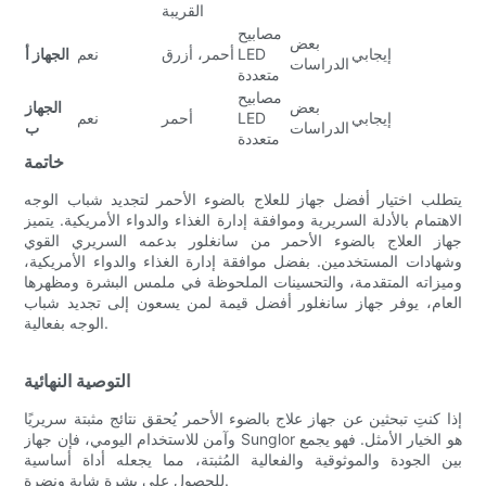
القريبة
مصابيح
بعض
إيجابي
LED
أحمر، أزرق
نعم
الجهاز أ
الدراسات
متعددة
مصابيح
بعض
الجهاز
إيجابي
LED
أحمر
نعم
الدراسات
ب
متعددة
خاتمة
يتطلب اختيار أفضل جهاز للعلاج بالضوء الأحمر لتجديد شباب الوجه
الاهتمام بالأدلة السريرية وموافقة إدارة الغذاء والدواء الأمريكية. يتميز
جهاز العلاج بالضوء الأحمر من سانغلور بدعمه السريري القوي
وشهادات المستخدمين. بفضل موافقة إدارة الغذاء والدواء الأمريكية،
وميزاته المتقدمة، والتحسينات الملحوظة في ملمس البشرة ومظهرها
العام، يوفر جهاز سانغلور أفضل قيمة لمن يسعون إلى تجديد شباب
الوجه بفعالية.
التوصية النهائية
إذا كنتِ تبحثين عن جهاز علاج بالضوء الأحمر يُحقق نتائج مثبتة سريريًا
وآمن للاستخدام اليومي، فإن جهاز Sunglor هو الخيار الأمثل. فهو يجمع
بين الجودة والموثوقية والفعالية المُثبتة، مما يجعله أداة أساسية
للحصول على بشرة شابة ونضرة.