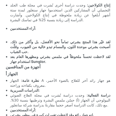
إنتاج الكولاجين:
وجدت دراسة أخرى نُشرت في مجلة طب الجلد
التجميلي أن المشاركين الذين استخدموا جهاز سنغلور لمدة ستة
أشهر أبلغوا عن زيادة ملحوظة في إنتاج الكولاجين. وأشارت
الدراسة إلى زيادة بنسبة 25% في تماسك البشرة.
آراء المستخدمين:
لقد غيّر هذا المنتج بشرتي تماماً نحو الأفضل، بل وأكثر من ذلك.
أصبحت بشرتي موحدة اللون، والمسام تبدو خالية من العيوب، وقلّت
حب الشباب.
لقد لاحظت تحسناً ملحوظاً في ملمس بشرتي ومظهرها العام بعد
استخدام جهاز Sunglor.
أجهزة من المنافسين
الجهاز أ
نظرة عامة:
الجهاز A هو جهاز رائد آخر للعلاج بالضوء الأحمر،
معروف بكفاءته وراحته.
الدراسات السريرية:
دراسة الفعالية:
وجدت دراسة نُشرت في مجلة العلاج الضوئي
البيولوجي أن الجهاز (أ) حسّن ملمس البشرة وترطيبها بنسبة 30%.
مع ذلك، كانت الدراسة أصغر حجماً مقارنةً بدراسة شركة سانغلور.
آراء المستخدمين:
إنه جهاز رائع وقد لاحظت تغييرات كبيرة في مظهر بشرتي.