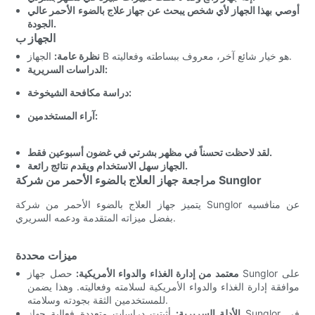
أوصي بهذا الجهاز لأي شخص يبحث عن جهاز علاج بالضوء الأحمر عالي
الجودة.
الجهاز ب
الجهاز B هو خيار شائع آخر، معروف ببساطته وفعاليته.
نظرة عامة:
الدراسات السريرية:
دراسة مكافحة الشيخوخة:
آراء المستخدمين:
لقد لاحظت تحسناً في مظهر بشرتي في غضون أسبوعين فقط.
الجهاز سهل الاستخدام ويقدم نتائج رائعة.
مراجعة جهاز العلاج بالضوء الأحمر من شركة Sunglor
يتميز جهاز العلاج بالضوء الأحمر من شركة Sunglor عن منافسيه
بفضل ميزاته المتقدمة ودعمه السريري.
ميزات محددة
معتمد من إدارة الغذاء والدواء الأمريكية:
حصل جهاز Sunglor على
موافقة إدارة الغذاء والدواء الأمريكية لسلامته وفعاليته. وهذا يضمن
للمستخدمين الثقة بجودته وسلامته.
الأدلة السريرية:
أثبتت دراسات متعددة فعالية جهاز Sunglor في