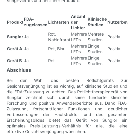
Sungr-Geräts und ähnlicher Produkte:
Anzahl
FDA-
Klinische
Produkt
Lichtarten
der
Nutzerbewe
zugelassen
Studien
Lichter
Rot,
Mehrere
Mehrere
Sunglor
Ja
Positiv
Nahinfrarot
LEDs
Studien
Mehrere
Einige
Gerät A
Ja
Rot, Blau
Positiv
LEDs
Studien
Mehrere
Einige
Gerät B
Ja
Rot
Positiv
LEDs
Studien
Abschluss
Bei der Wahl des besten Rotlichtgeräts zur
Gesichtsverjüngung ist es wichtig, auf klinische Studien und
die FDA-Zulassung zu achten. Das Rotlichttherapiegerät von
Sunglor zeichnet sich durch seine fundierte klinische
Forschung und positive Anwenderberichte aus. Dank FDA-
Zulassung, fortschrittlicher Funktionen und deutlicher
Verbesserungen der Hautstruktur und des gesamten
Erscheinungsbildes bietet das Gerät von Sunglor ein
optimales Preis-Leistungs-Verhältnis für alle, die eine
effektive Gesichtsverjüngung wünschen.