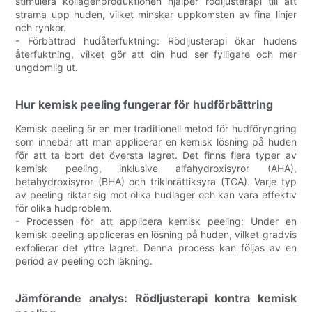
stimulera kollagenproduktionen hjälper rödljusterapi till att
strama upp huden, vilket minskar uppkomsten av fina linjer
och rynkor.
- Förbättrad hudåterfuktning: Rödljusterapi ökar hudens
återfuktning, vilket gör att din hud ser fylligare och mer
ungdomlig ut.
Hur kemisk peeling fungerar för hudförbättring
Kemisk peeling är en mer traditionell metod för hudföryngring
som innebär att man applicerar en kemisk lösning på huden
för att ta bort det översta lagret. Det finns flera typer av
kemisk peeling, inklusive alfahydroxisyror (AHA),
betahydroxisyror (BHA) och triklorättiksyra (TCA). Varje typ
av peeling riktar sig mot olika hudlager och kan vara effektiv
för olika hudproblem.
- Processen för att applicera kemisk peeling: Under en
kemisk peeling appliceras en lösning på huden, vilket gradvis
exfolierar det yttre lagret. Denna process kan följas av en
period av peeling och läkning.
Jämförande analys: Rödljusterapi kontra kemisk