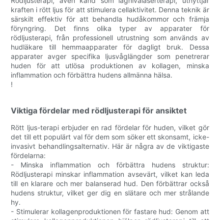
Rödljusterapi, även känd som lågnivålaserterapi, utnyttjar
kraften i rött ljus för att stimulera cellaktivitet. Denna teknik är
särskilt effektiv för att behandla hudåkommor och främja
föryngring. Det finns olika typer av apparater för
rödljusterapi, från professionell utrustning som används av
hudläkare till hemmaapparater för dagligt bruk. Dessa
apparater avger specifika ljusvåglängder som penetrerar
huden för att utlösa produktionen av kollagen, minska
inflammation och förbättra hudens allmänna hälsa.
!
Viktiga fördelar med rödljusterapi för ansiktet
Rött ljus-terapi erbjuder en rad fördelar för huden, vilket gör
det till ett populärt val för dem som söker ett skonsamt, icke-
invasivt behandlingsalternativ. Här är några av de viktigaste
fördelarna:
- Minska inflammation och förbättra hudens struktur:
Rödljusterapi minskar inflammation avsevärt, vilket kan leda
till en klarare och mer balanserad hud. Den förbättrar också
hudens struktur, vilket ger dig en slätare och mer strålande
hy.
- Stimulerar kollagenproduktionen för fastare hud: Genom att