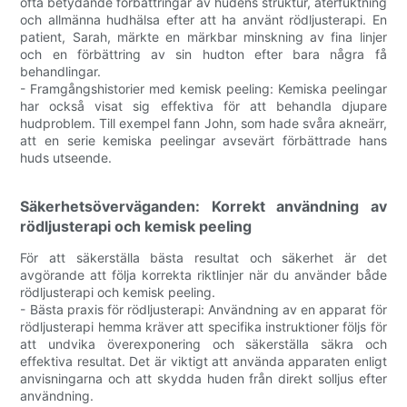
ofta betydande förbättringar av hudens struktur, återfuktning
och allmänna hudhälsa efter att ha använt rödljusterapi. En
patient, Sarah, märkte en märkbar minskning av fina linjer
och en förbättring av sin hudton efter bara några få
behandlingar.
- Framgångshistorier med kemisk peeling: Kemiska peelingar
har också visat sig effektiva för att behandla djupare
hudproblem. Till exempel fann John, som hade svåra akneärr,
att en serie kemiska peelingar avsevärt förbättrade hans
huds utseende.
Säkerhetsöverväganden: Korrekt användning av
rödljusterapi och kemisk peeling
För att säkerställa bästa resultat och säkerhet är det
avgörande att följa korrekta riktlinjer när du använder både
rödljusterapi och kemisk peeling.
- Bästa praxis för rödljusterapi: Användning av en apparat för
rödljusterapi hemma kräver att specifika instruktioner följs för
att undvika överexponering och säkerställa säkra och
effektiva resultat. Det är viktigt att använda apparaten enligt
anvisningarna och att skydda huden från direkt solljus efter
användning.