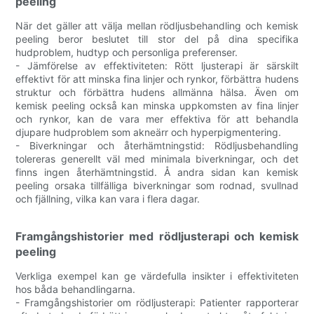
peeling
När det gäller att välja mellan rödljusbehandling och kemisk
peeling beror beslutet till stor del på dina specifika
hudproblem, hudtyp och personliga preferenser.
- Jämförelse av effektiviteten: Rött ljusterapi är särskilt
effektivt för att minska fina linjer och rynkor, förbättra hudens
struktur och förbättra hudens allmänna hälsa. Även om
kemisk peeling också kan minska uppkomsten av fina linjer
och rynkor, kan de vara mer effektiva för att behandla
djupare hudproblem som akneärr och hyperpigmentering.
- Biverkningar och återhämtningstid: Rödljusbehandling
tolereras generellt väl med minimala biverkningar, och det
finns ingen återhämtningstid. Å andra sidan kan kemisk
peeling orsaka tillfälliga biverkningar som rodnad, svullnad
och fjällning, vilka kan vara i flera dagar.
Framgångshistorier med rödljusterapi och kemisk
peeling
Verkliga exempel kan ge värdefulla insikter i effektiviteten
hos båda behandlingarna.
- Framgångshistorier om rödljusterapi: Patienter rapporterar