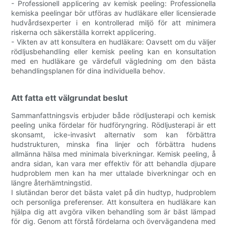
- Professionell applicering av kemisk peeling: Professionella
kemiska peelingar bör utföras av hudläkare eller licensierade
hudvårdsexperter i en kontrollerad miljö för att minimera
riskerna och säkerställa korrekt applicering.
- Vikten av att konsultera en hudläkare: Oavsett om du väljer
rödljusbehandling eller kemisk peeling kan en konsultation
med en hudläkare ge värdefull vägledning om den bästa
behandlingsplanen för dina individuella behov.
Att fatta ett välgrundat beslut
Sammanfattningsvis erbjuder både rödljusterapi och kemisk
peeling unika fördelar för hudföryngring. Rödljusterapi är ett
skonsamt, icke-invasivt alternativ som kan förbättra
hudstrukturen, minska fina linjer och förbättra hudens
allmänna hälsa med minimala biverkningar. Kemisk peeling, å
andra sidan, kan vara mer effektiv för att behandla djupare
hudproblem men kan ha mer uttalade biverkningar och en
längre återhämtningstid.
I slutändan beror det bästa valet på din hudtyp, hudproblem
och personliga preferenser. Att konsultera en hudläkare kan
hjälpa dig att avgöra vilken behandling som är bäst lämpad
för dig. Genom att förstå fördelarna och övervägandena med