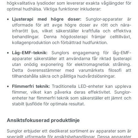
högkvalitativa lysdioder som levererar exakta våglängder för
optimal hudhälsa. Viktiga funktioner inkluderar:
Ljusterapi med högre doser:
Sunglor-apparater är
utformade för att avge högre doser av rött och nära-
infrarött ljus, vilket säkerställer kraftfulla och effektiva
behandlingar. Denna högdosterapi främjar celltillväxt,
kollagenproduktion och förbättrad hudfunktion.
Låg-EMF-teknik:
Sunglors engagemang för låg-EMF-
apparater säkerställer att användarna får riktad ljusterapi
utan onödig exponering för elektromagnetisk strålning.
Detta överensstämmer med varumärkets filosofi att
tillhandahålla säkra och pålitliga hudvårdslösningar.
Flimmerfri teknik:
Traditionella LED-enheter kan uppleva
flimmer, vilket kan påverka deras effektivitet. Sunglor-
enheter har flimmerfri teknik som säkerställer ett jämnt och
stabilt ljusflöde för optimala resultat.
Ansiktsfokuserad produktlinje
Sunglor erbjuder ett dedikerat sortiment av apparater som är
speciellt utformade för ansiktsbehandlingar. Dessa apparater