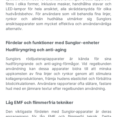
finns i olika former, inklusive masker, handhållna stavar och
LED-lampor för hela ansiktet, alla skräddarsydda för olika
hudvårdsbehov. För användare som vill behandla fina linjer,
rynkor och allmän hudhälsa utmärker sig Sunglors
ansiktsapparater som mycket effektiva och användarvänliga
alternativ.
Fördelar och funktioner med Sunglor-enheter
Hudföryngring och anti-aging
Sunglors rödljusterapiapparater är kända för sina
hudföryngrande och anti-aging-förmågor. Vid regelbunden
användning kan dessa apparater bidra till att minska
uppkomsten av fina linjer och rynkor genom att stimulera
kollagenproduktionen, främja hudens elasticitet och förbättra
blodcirkulationen. Användare rapporterar ofta slätare, fastare
hud med en jämnare textur efter regelbunden användning.
Låg EMF och flimmerfria tekniker
Den viktigaste fördelen med Sunglor-apparater är deras
engagemang för låg EMF och flimmerfri teknik. Detta