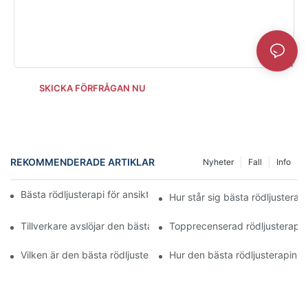
SKICKA FÖRFRÅGAN NU
REKOMMENDERADE ARTIKLAR
Nyheter
Fall
Info
Bästa rödljusterapi för ansiktet jämfört med kemisk peeling
Hur står sig bästa rödljusterapi
Tillverkare avslöjar den bästa rödljusterapin för ansiktet
Topprecenserad rödljusterapi 
Vilken är den bästa rödljusterapin för ansiktet?
Hur den bästa rödljusterapin fö