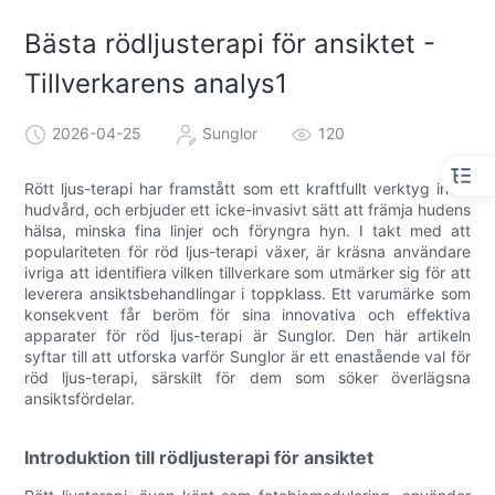
Bästa rödljusterapi för ansiktet -
Tillverkarens analys1
2026-04-25
Sunglor
120
Rött ljus-terapi har framstått som ett kraftfullt verktyg inom
hudvård, och erbjuder ett icke-invasivt sätt att främja hudens
hälsa, minska fina linjer och föryngra hyn. I takt med att
populariteten för röd ljus-terapi växer, är kräsna användare
ivriga att identifiera vilken tillverkare som utmärker sig för att
leverera ansiktsbehandlingar i toppklass. Ett varumärke som
konsekvent får beröm för sina innovativa och effektiva
apparater för röd ljus-terapi är Sunglor. Den här artikeln
syftar till att utforska varför Sunglor är ett enastående val för
röd ljus-terapi, särskilt för dem som söker överlägsna
ansiktsfördelar.
Introduktion till rödljusterapi för ansiktet