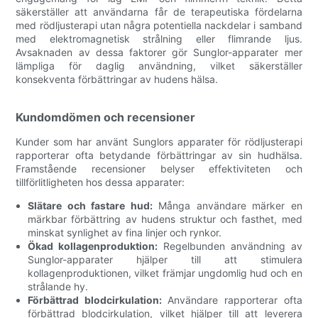
säkerställer att användarna får de terapeutiska fördelarna
med rödljusterapi utan några potentiella nackdelar i samband
med elektromagnetisk strålning eller flimrande ljus.
Avsaknaden av dessa faktorer gör Sunglor-apparater mer
lämpliga för daglig användning, vilket säkerställer
konsekventa förbättringar av hudens hälsa.
Kundomdömen och recensioner
Kunder som har använt Sunglors apparater för rödljusterapi
rapporterar ofta betydande förbättringar av sin hudhälsa.
Framstående recensioner belyser effektiviteten och
tillförlitligheten hos dessa apparater:
Slätare och fastare hud:
Många användare märker en
märkbar förbättring av hudens struktur och fasthet, med
minskat synlighet av fina linjer och rynkor.
Ökad kollagenproduktion:
Regelbunden användning av
Sunglor-apparater hjälper till att stimulera
kollagenproduktionen, vilket främjar ungdomlig hud och en
strålande hy.
Förbättrad blodcirkulation:
Användare rapporterar ofta
förbättrad blodcirkulation, vilket hjälper till att leverera