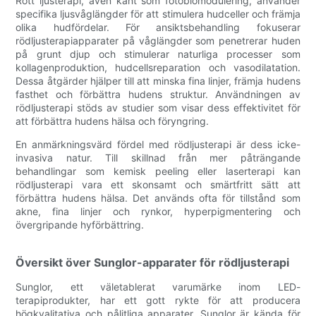
Rött ljusterapi, även känt som fotobiomodulering, använder
specifika ljusvåglängder för att stimulera hudceller och främja
olika hudfördelar. För ansiktsbehandling fokuserar
rödljusterapiapparater på våglängder som penetrerar huden
på grunt djup och stimulerar naturliga processer som
kollagenproduktion, hudcellsreparation och vasodilatation.
Dessa åtgärder hjälper till att minska fina linjer, främja hudens
fasthet och förbättra hudens struktur. Användningen av
rödljusterapi stöds av studier som visar dess effektivitet för
att förbättra hudens hälsa och föryngring.
En anmärkningsvärd fördel med rödljusterapi är dess icke-
invasiva natur. Till skillnad från mer påträngande
behandlingar som kemisk peeling eller laserterapi kan
rödljusterapi vara ett skonsamt och smärtfritt sätt att
förbättra hudens hälsa. Det används ofta för tillstånd som
akne, fina linjer och rynkor, hyperpigmentering och
övergripande hyförbättring.
Översikt över Sunglor-apparater för rödljusterapi
Sunglor, ett väletablerat varumärke inom LED-
terapiprodukter, har ett gott rykte för att producera
högkvalitativa och pålitliga apparater. Sunglor är kända för