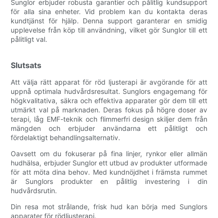
Sunglor erbjuder robusta garantier och pålitlig kundsupport
för alla sina enheter. Vid problem kan du kontakta deras
kundtjänst för hjälp. Denna support garanterar en smidig
upplevelse från köp till användning, vilket gör Sunglor till ett
pålitligt val.
Slutsats
Att välja rätt apparat för röd ljusterapi är avgörande för att
uppnå optimala hudvårdsresultat. Sunglors engagemang för
högkvalitativa, säkra och effektiva apparater gör dem till ett
utmärkt val på marknaden. Deras fokus på högre doser av
terapi, låg EMF-teknik och flimmerfri design skiljer dem från
mängden och erbjuder användarna ett pålitligt och
fördelaktigt behandlingsalternativ.
Oavsett om du fokuserar på fina linjer, rynkor eller allmän
hudhälsa, erbjuder Sunglor ett utbud av produkter utformade
för att möta dina behov. Med kundnöjdhet i främsta rummet
är Sunglors produkter en pålitlig investering i din
hudvårdsrutin.
Din resa mot strålande, frisk hud kan börja med Sunglors
apparater för rödljusterapi.