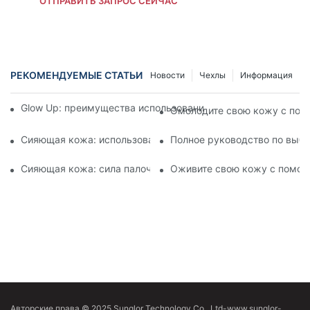
ОТПРАВИТЬ ЗАПРОС СЕЙЧАС
РЕКОМЕНДУЕМЫЕ СТАТЬИ
Новости
Чехлы
Информация
Glow Up: преимущества использования палочки для терап
Омолодите свою кожу с пом
Сияющая кожа: использование силы терапии красным свет
Полное руководство по выбо
Сияющая кожа: сила палочки для терапии красным светом
Оживите свою кожу с помощь
Авторские права © 2025 Sunglor Technology Co., Ltd-www.sunglor-