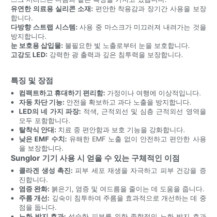
유연한 의료용 실리콘 소재:
편안한 착용감과 장기간 사용을 보장
합니다.
다방향 스트랩 시스템:
사용 중 마스크가 미끄러져 내려가는 것을
방지합니다.
눈 보호용 삽입물:
불필요한 빛 노출로부터 눈을 보호합니다.
고강도 LED:
강력한 광 출력과 깊은 침투력을 보장합니다.
특징 및 장점
컴팩트하고 휴대하기 편리함:
가정이나 여행에 이상적입니다.
자동 차단 기능:
안전을 확보하고 과다 노출을 방지합니다.
LED의 네 가지 파장:
적색, 근적외선 및 심층 근적외선 영역을
모두 포함합니다.
탈착식 안대:
치료 중 편안함과 보호 기능을 강화합니다.
낮은 EMF 수치:
유해한 EMF 노출 없이 안전하고 편안한 사용
을 보장합니다.
Sunglor 기기 사용 시 얻을 수 있는 구체적인 이점
콜라겐 생성 촉진:
피부 세포 재생을 자극하고 피부 건강을 증
진합니다.
염증 완화:
붉은기, 염증 및 여드름을 줄이는 데 도움을 줍니다.
주름 개선:
깊숙이 침투하여 주름을 효과적으로 개선하는 데 중
점을 둡니다.
노화 방지 효과:
성숙한 피부를 위한 종합적인 노화 방지 효과