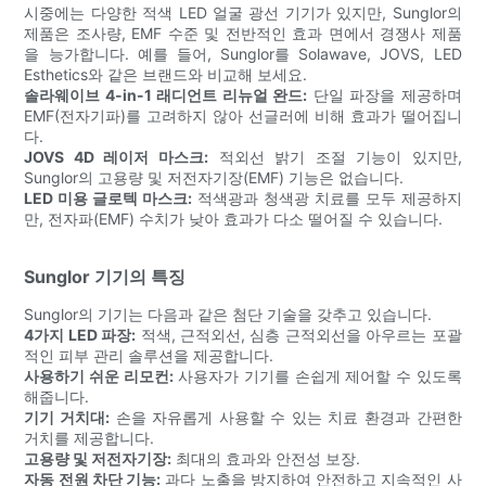
시중에는 다양한 적색 LED 얼굴 광선 기기가 있지만, Sunglor의
제품은 조사량, EMF 수준 및 전반적인 효과 면에서 경쟁사 제품
을 능가합니다. 예를 들어, Sunglor를 Solawave, JOVS, LED
Esthetics와 같은 브랜드와 비교해 보세요.
솔라웨이브 4-in-1 래디언트 리뉴얼 완드:
단일 파장을 제공하며
EMF(전자기파)를 고려하지 않아 선글러에 비해 효과가 떨어집니
다.
JOVS 4D 레이저 마스크:
적외선 밝기 조절 기능이 있지만,
Sunglor의 고용량 및 저전자기장(EMF) 기능은 없습니다.
LED 미용 글로텍 마스크:
적색광과 청색광 치료를 모두 제공하지
만, 전자파(EMF) 수치가 낮아 효과가 다소 떨어질 수 있습니다.
Sunglor 기기의 특징
Sunglor의 기기는 다음과 같은 첨단 기술을 갖추고 있습니다.
4가지 LED 파장:
적색, 근적외선, 심층 근적외선을 아우르는 포괄
적인 피부 관리 솔루션을 제공합니다.
사용하기 쉬운 리모컨:
사용자가 기기를 손쉽게 제어할 수 있도록
해줍니다.
기기 거치대:
손을 자유롭게 사용할 수 있는 치료 환경과 간편한
거치를 제공합니다.
고용량 및 저전자기장:
최대의 효과와 안전성 보장.
자동 전원 차단 기능:
과다 노출을 방지하여 안전하고 지속적인 사