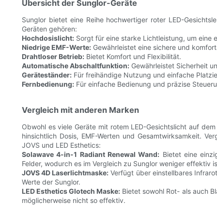
Übersicht der Sunglor-Geräte
Sunglor bietet eine Reihe hochwertiger roter LED-Gesichtsl
Geräten gehören:
Hochdosislicht:
Sorgt für eine starke Lichtleistung, um eine
Niedrige EMF-Werte:
Gewährleistet eine sichere und komfor
Drahtloser Betrieb:
Bietet Komfort und Flexibilität.
Automatische Abschaltfunktion:
Gewährleistet Sicherheit u
Geräteständer:
Für freihändige Nutzung und einfache Platzi
Fernbedienung:
Für einfache Bedienung und präzise Steueru
Vergleich mit anderen Marken
Obwohl es viele Geräte mit rotem LED-Gesichtslicht auf dem 
hinsichtlich Dosis, EMF-Werten und Gesamtwirksamkeit. Ver
JOVS und LED Esthetics:
Solawave 4-in-1 Radiant Renewal Wand:
Bietet eine einz
Felder, wodurch es im Vergleich zu Sunglor weniger effektiv is
JOVS 4D Laserlichtmaske:
Verfügt über einstellbares Infraro
Werte der Sunglor.
LED Esthetics Glotech Maske:
Bietet sowohl Rot- als auch B
möglicherweise nicht so effektiv.