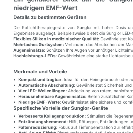
niedrigem EMF-Wert
Details zu bestimmten Geräten
Die Rotlichttherapiegeräte von Sunglor mit hoher Dosis un
Ergebnisse ausgelegt. Beispielsweise bietet die Sunglor LE
Flexibles Silikon in medizinischer Qualität:
Gewährleistet Ko
Mehrfaches Gurtsystem:
Verhindert das Abrutschen der Ma
Augeneinsätze:
Schützen Ihre Augen vor unnötiger Lichteinw
Hochleistungs-LEDs:
Gewährleisten eine starke Lichtausbeu
Merkmale und Vorteile
Kompakt und tragbar:
Ideal für den Heimgebrauch oder au
Automatische Abschaltung:
Gewährleistet Sicherheit und
Vier LED-Wellenlängen:
Abdeckung von rotem, nahinfrarot
Herausnehmbare Augeneinsätze:
Bieten zusätzlichen Ko
Niedrige EMF-Werte:
Gewährleistet eine sichere und kom
Spezifische Vorteile der Sunglor-Geräte
Verbesserte Kollagenproduktion:
Stimuliert die Regenera
Entzündungshemmend:
Hilft, Rötungen, Entzündungen u
Faltenreduzierung:
Fokus auf Tiefenpenetration zur effek
Anti-Aging-Effekt:
Bietet umfassende Anti-Aging-Vorteile f