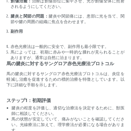
創傷治癒：
治療は創傷部位に集中させ、光が創傷全体に照射
されるようにしてください。
腱炎と関節の問題：
腱炎や関節痛には、患部に光を当て、関
節や腱の周囲の組織に焦点を合わせます。
副作用
赤色光療法は一般的に安全で、副作用も最小限です。
馬によっては、初期に赤みや一時的な腫れが見られることが
ありますが、通常は自然に治まります。
馬の腱炎に対するサングロア赤色光療法プロトコル
馬の腱炎に対するサングロア赤色光療法プロトコルは、炎症を
軽減し治癒を促進するための標的治療を特徴としています。以
下に詳細な手順を示します。
ステップ1：初期評価
腱炎の程度を評価し、適切な治療法を決定するために、獣医
師に相談してください。
馬の状態が安定していて、痛みがないことを確認してくださ
い。光線療法に加えて、理学療法が必要になる場合がありま
す。