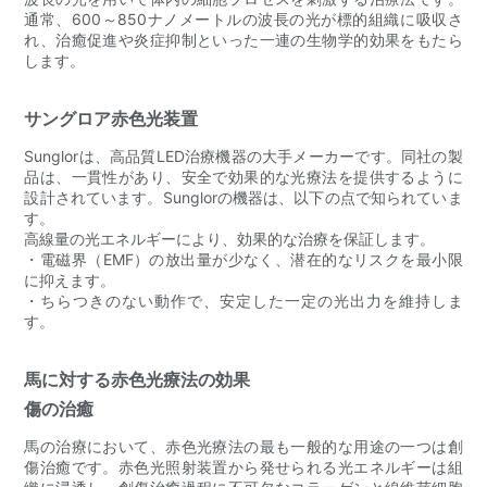
通常、600～850ナノメートルの波長の光が標的組織に吸収さ
れ、治癒促進や炎症抑制といった一連の生物学的効果をもたら
します。
サングロア赤色光装置
Sunglorは、高品質LED治療機器の大手メーカーです。同社の製
品は、一貫性があり、安全で効果的な光療法を提供するように
設計されています。Sunglorの機器は、以下の点で知られていま
す。
高線量の光エネルギーにより、効果的な治療を保証します。
・電磁界（EMF）の放出量が少なく、潜在的なリスクを最小限
に抑えます。
・ちらつきのない動作で、安定した一定の光出力を維持しま
す。
馬に対する赤色光療法の効果
傷の治癒
馬の治療において、赤色光療法の最も一般的な用途の一つは創
傷治癒です。赤色光照射装置から発せられる光エネルギーは組