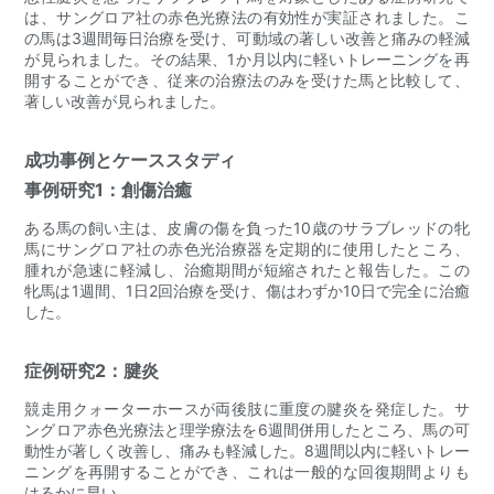
は、サングロア社の赤色光療法の有効性が実証されました。こ
の馬は3週間毎日治療を受け、可動域の著しい改善と痛みの軽減
が見られました。その結果、1か月以内に軽いトレーニングを再
開することができ、従来の治療法のみを受けた馬と比較して、
著しい改善が見られました。
成功事例とケーススタディ
事例研究1：創傷治癒
ある馬の飼い主は、皮膚の傷を負った10歳のサラブレッドの牝
馬にサングロア社の赤色光治療器を定期的に使用したところ、
腫れが急速に軽減し、治癒期間が短縮されたと報告した。この
牝馬は1週間、1日2回治療を受け、傷はわずか10日で完全に治癒
した。
症例研究2：腱炎
競走用クォーターホースが両後肢に重度の腱炎を発症した。サ
ングロア赤色光療法と理学療法を6週間併用したところ、馬の可
動性が著しく改善し、痛みも軽減した。8週間以内に軽いトレー
ニングを再開することができ、これは一般的な回復期間よりも
はるかに早い。