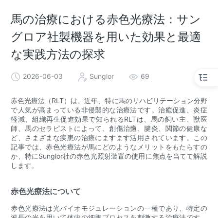
馬の治療における赤色光療法：サン
グロア社製機器を用いた効果と最適
な実践方法の探求
2026-06-03
Sunglor
69
赤色光療法（RLT）は、近年、特に馬のリハビリテーション分野
で人気が高まっている非侵襲的な治療法です。治癒促進、炎症
軽減、組織再生促進効果で知られるRLTは、馬の飼い主、獣医
師、馬のセラピストによって、創傷治癒、腱炎、関節の健康な
ど、さまざまな疾患の治療にますます活用されています。この
記事では、赤色光療法が馬にどのようなメリットをもたらすの
か、特にSunglor社の赤色光照射装置の使用に焦点を当てて解説
します。
赤色光療法について
赤色光療法は光バイオモジュレーションの一種であり、特定の
波長の光を用いて体内の細胞プロセスを刺激する治療法です。