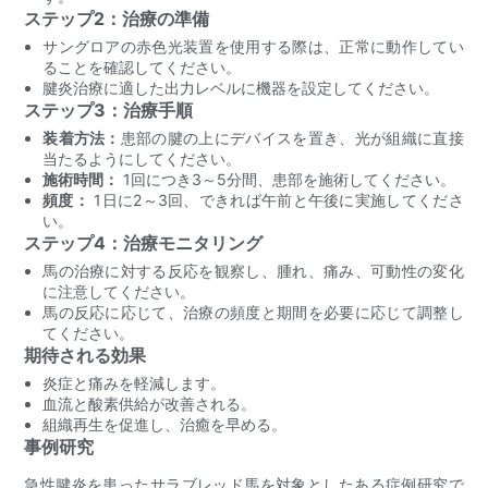
ステップ2：治療の準備
サングロアの赤色光装置を使用する際は、正常に動作してい
ることを確認してください。
腱炎治療に適した出力レベルに機器を設定してください。
ステップ3：治療手順
装着方法：
患部の腱の上にデバイスを置き、光が組織に直接
当たるようにしてください。
施術時間：
1回につき3～5分間、患部を施術してください。
頻度：
1日に2～3回、できれば午前と午後に実施してくださ
い。
ステップ4：治療モニタリング
馬の治療に対する反応を観察し、腫れ、痛み、可動性の変化
に注意してください。
馬の反応に応じて、治療の頻度と期間を必要に応じて調整し
てください。
期待される効果
炎症と痛みを軽減します。
血流と酸素供給が改善される。
組織再生を促進し、治癒を早める。
事例研究
急性腱炎を患ったサラブレッド馬を対象としたある症例研究で