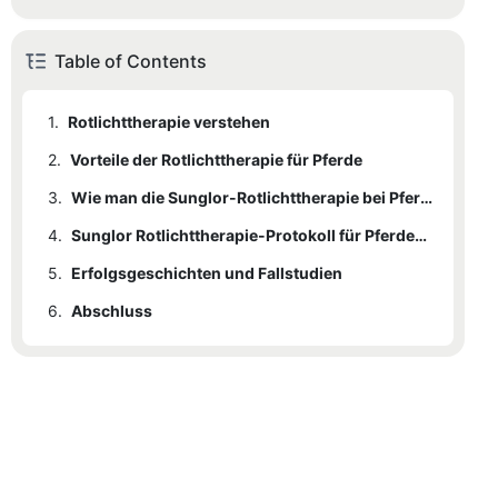
Table of Contents
1.
Rotlichttherapie verstehen
2.
1.1
Vorteile der Rotlichttherapie für Pferde
Sunglor Rotlichtgeräte
3.
2.1
Wundheilung
Wie man die Sunglor-Rotlichttherapie bei Pferden anwendet
4.
2.2
Sehnenentzündung
Sunglor Rotlichttherapie-Protokoll für Pferde-Sehnenentzündungen
5.
2.3
4.1
Erfolgsgeschichten und Fallstudien
Schritt 1: Erstbeurteilung
Gelenkgesundheit
6.
4.2
5.1
Abschluss
Fallbeispiel 1: Wundheilung
Schritt 2: Behandlungsvorbereitung
4.3
5.2
Fallbeispiel 2: Sehnenentzündung
Schritt 3: Behandlungsablauf
4.4
Schritt 4: Behandlungsüberwachung
4.5
Erwartete Vorteile
4.6
Fallstudie