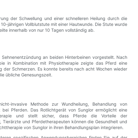
erung der Schwellung und einer schnelleren Heilung durch die
10-jährigen Vollblutstute mit einer Hautwunde. Die Stute wurde
lte innerhalb von nur 10 Tagen vollständig ab.
n Sehnenentzündung an beiden Hinterbeinen vorgestellt. Nach
pie in Kombination mit Physiotherapie zeigte das Pferd eine
ng der Schmerzen. Es konnte bereits nach acht Wochen wieder
 die übliche Genesungszeit.
d nicht-invasive Methode zur Wundheilung, Behandlung von
ei Pferden. Das Rotlichtgerät von Sunglor ermöglicht eine
rapie und stellt sicher, dass Pferde die Vorteile der
r, Tierärzte und Pferdetherapeuten können die Gesundheit und
chttherapie von Sunglor in ihren Behandlungsplan integrieren.
deren spezifischen Anwendungsbereichen finden Sie auf der