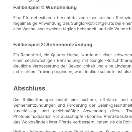
Fallbeispiel 1: Wundheilung
Eine Pferdebesitzerin berichtete von einer raschen Reduzi
regelmäßige Anwendung des Sunglor-Rotlichtgeräts bei einer 
eine Woche lang zweimal täglich behandelt, und die Wunde hei
Fallbeispiel 2: Sehnenentzündung
Ein Rennpferd, ein Quarter Horse, wurde mit einer schwere
einer sechswöchigen Behandlung mit Sunglor-Rotlichtthera
deutliche Verbesserung der Beweglichkeit und eine Linderu
mit leichtem Training beginnen, was deutlich schneller ist als
Abschluss
Die Rotlichttherapie bietet eine sichere, effektive un
Sehnenentzündungen und Förderung der Gelenkgesundheit b
zuverlässige und gleichmäßige Anwendung dieser The
Photobiomodulation voll ausschöpfen können. Pferdebesitze
das Wohlbefinden ihrer Pferde verbessern, indem sie die Rotli
Weitere Informationen zu den Produkten von Sunglor und 