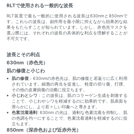
RLTで使用される一般的な波長
RLT装置で最も一般的に使用される波長は630nmと850nmで
す。これらの波長は、副作用を最小限に抑えながら効果的な結
果をもたらすことが知られています。しかし、赤色光マスクを
選ぶ際には、それぞれの波長の具体的な利点を理解することが
不可欠です。
波長とその利点
630nm（赤色光）
肌の修復と小じわ
肌の修復
：630nmの赤色光は、肌の修復と若返りに広く利用
されています。細胞の再生を促進し、軽度の切り傷、打撲、
その他の皮膚損傷の治癒に役立ちます。
小じわとシワ
：この波長は、肌のコラーゲン生成を刺激する
ことで、小じわやシワを軽減するのに効果的です。肌表面を
滑らかにし、より若々しい印象へと導きます。
色素沈着過剰
: 630nm の光は、過剰な色素沈着を抑制し、肌
の色調を均一にすることで、色素沈着過剰を軽減するのに役
立ちます。
850nm（深赤色および近赤外光）