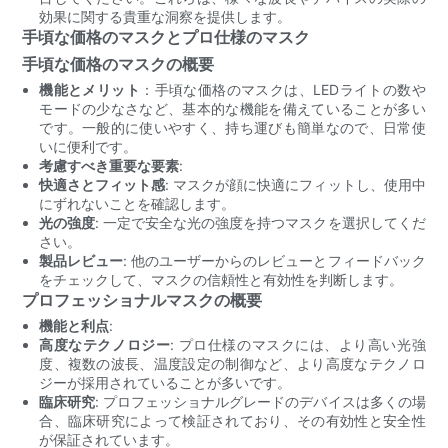
効果に関する貴重な洞察を提供します。
手頃な価格のマスクとプロ仕様のマスク
手頃な価格のマスクの概要
機能とメリット
：手頃な価格のマスクは、LEDライトの数や
モードの少なさなど、基本的な機能を備えていることが多い
です。一般的に使いやすく、持ち運びも簡単なので、日常使
いに便利です。
考慮すべき重要な要素
:
快適さとフィット感
: マスクが顔に快適にフィットし、使用中
にずれないことを確認します。
光の強度
: 一定で安全な光の強度を持つマスクを選択してくだ
さい。
製品レビュー
: 他のユーザーからのレビューとフィードバック
をチェックして、マスクの信頼性と有効性を判断します。
プロフェッショナルマスクの概要
機能と利点
:
高度なテクノロジー
: プロ仕様のマスクには、より高い光強
度、複数の波長、温度設定の制御など、より高度なテクノロ
ジーが採用されていることが多いです。
臨床研究
: プロフェッショナルグレードのデバイスは多くの場
合、臨床研究によって検証されており、その有効性と安全性
が保証されています。