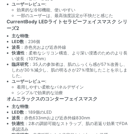
ユーザーレビュー
:
効果的な冷却機能、使いやすい
一部のユーザーは、最高強度設定が不快だと感じた
CurrentBody LEDライトセラピーフェイスマスク シリ
ーズ2
主な特徴
:
LED数
：236個
波長
：赤色光および近赤外線
快適性
：柔軟なシリコン構造、より深い浸透のためのより長
い波長（1072nm）
臨床研究
：35人の参加者は、肌のふっくら感が57％改善し、
しわが30％減少し、肌の明るさが27％増加したことを示しま
した。
ユーザーレビュー
:
着用しやすい柔軟なパネルデザイン
シンプルで効果的な治療
オムニラックスのコンターフェイスマスク
主な特徴
:
LED数
：189個のLED
波長
：赤色633nmおよび近赤外線830nm
快適性
：2本の調節可能なストラップ、肌の若返り効果でFDA
承認済み