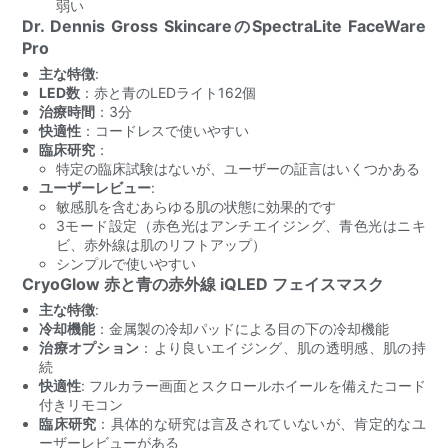
弱い
Dr. Dennis Gross SkincareのSpectraLite FaceWare
Pro
主な特徴
:
LED数
：赤と青のLEDライト162個
治療時間
：3分
快適性
：コードレスで使いやすい
臨床研究
：
特定の臨床試験はないが、ユーザーの証言はいくつかある
ユーザーレビュー
:
敏感肌を含むあらゆる肌の状態に効果的です
3モード設定（赤色光はアンチエイジング、青色光はニキ
ビ、赤外線は肌のリフトアップ）
シンプルで使いやすい
CryoGlow 赤と青の赤外線 iQLED フェイスマスク
主な特徴
:
冷却機能
：金属製の冷却パッドによる目の下の冷却機能
治療オプション
：より良いエイジング、肌の透明感、肌の持
続
快適性
: フルカラー画面とスクロールホイールを備えたコード
付きリモコン
臨床研究
：具体的な研究は言及されていないが、肯定的なユ
ーザーレビューがある