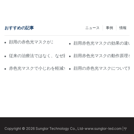
おすすめの記事
ニュース
事例
情報
顔用の赤色光マスクがニキビ肌を改善する仕組み
顔用赤色光マスクの効果の違い
従来の治療法ではなく、なぜ顔に赤色光マスクを選ぶのでしょうか
顔用赤色光マスクの動作原理を
赤色光マスクで小じわを軽減する方法
顔用の赤色光マスクについて知
Copyright © 2026 Sunglor Technology Co., Ltd-www.sunglor-led.com
|
サ