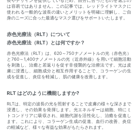
長やデザインを提供しているため、自分に合ったものを選ぶの
は容易ではありません。この記事では、レッドライトマスクに
使われる一般的な波長の違いとメリットを明確に理解し、ご自
身のニーズに合った最適なマスク選びをサポートいたします。
赤色光療法（RLT）について
赤色光療法（RLT）とは何ですか？
赤色光療法（RLT）は、620～750ナノメートルの光（赤色光）
と760～1,400ナノメートルの光（近赤外線）を用いて細胞活動
を刺激し、治癒と若返りを促す非侵襲的な治療法です。光は皮
膚に浸透し、細胞成分と相互作用することで、コラーゲンの生
成を促進し、炎症を軽減し、肌の健康を改善します。
RLT はどのように機能しますか?
RLTは、特定の波長の光を照射することで皮膚の様々な深さまで
浸透し、その効果を発揮します。光エネルギーは細胞、特にミ
トコンドリアに吸収され、細胞代謝を活性化し、治癒を促進し
ます。これにより、コラーゲン生成の促進、血行の改善、炎症
の軽減など、様々な有益な効果がもたらされます。