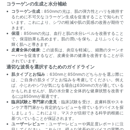
コラーゲンの生成と水分補給
コラーゲン生成
：850nmの光は、肌の弾力性とハリを維持す
るために不可欠なコラーゲン生成を促進することで知られて
います。これにより、シワの軽減や肌の質感の改善が期待で
きます。
保湿
：850nmの光は、血行と肌の水分レベルを改善すること
で、保湿効果も高めます。肌の潤いを保ち、よりふっくらと
輝く肌へと導きます。
皮膚全体の健康
: この波長は、炎症を軽減し、細胞のターンオ
ーバーを促進するなど、皮膚全体の健康を改善することが示
されています。
適切な波長を選択するためのガイドライン
肌タイプとお悩み
：630nmと850nmのどちらかを選ぶ際に
は、ご自身の肌タイプとお悩みを考慮してください。例え
ば、小じわやシワが気になる場合は630nmの方が適している
かもしれませんが、肌の水分量と全体的な健康状態を改善す
るには850nmが最適です。
臨床試験と専門家の意見
：臨床試験を受け、皮膚科医やスキ
ンケア専門家から肯定的なレビューを得ているデバイスを探
しましょう。これにより、マスクが信頼できる科学的根拠に
基づいていることが保証されます。
ユーザーレビュー
：ユーザーレビューや満足度レポートに注
目してください。これらは、様々な波長やデバイスの実際の