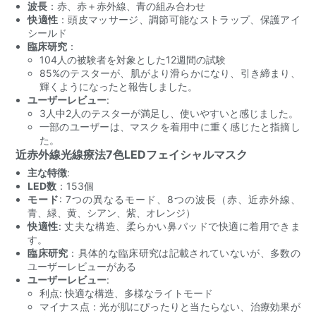
波長
：赤、赤＋赤外線、青の組み合わせ
快適性
：頭皮マッサージ、調節可能なストラップ、保護アイ
シールド
臨床研究
：
104人の被験者を対象とした12週間の試験
85%のテスターが、肌がより滑らかになり、引き締まり、
輝くようになったと報告しました。
ユーザーレビュー
:
3人中2人のテスターが満足し、使いやすいと感じました。
一部のユーザーは、マスクを着用中に重く感じたと指摘し
た。
近赤外線光線療法7色LEDフェイシャルマスク
主な特徴
:
LED数
：153個
モード
: 7つの異なるモード、8つの波長（赤、近赤外線、
青、緑、黄、シアン、紫、オレンジ）
快適性
: 丈夫な構造、柔らかい鼻パッドで快適に着用できま
す。
臨床研究
：具体的な臨床研究は記載されていないが、多数の
ユーザーレビューがある
ユーザーレビュー
:
利点: 快適な構造、多様なライトモード
マイナス点：光が肌にぴったりと当たらない、治療効果が