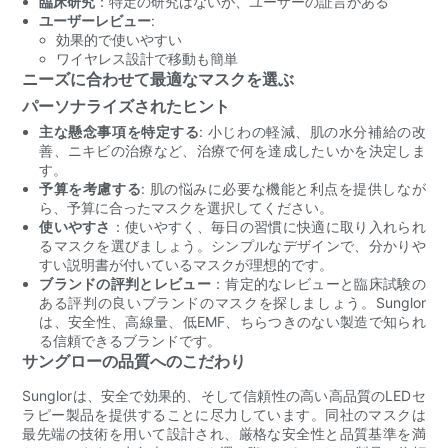
臨床研究
：特定の研究はないが、ユーザーの証言がある
ユーザーレビュー
:
効果的で使いやすい
ワイヤレス設計で移動も簡単
ニーズに合わせて最適なマスクを選ぶ
パーソナライズされたヒント
主な懸念事項を特定する
: 小じわの軽減、肌の水分補給の改
善、ニキビの治療など、治療で何を達成したいかを決定しま
す。
予算を考慮する
: 肌の悩みに必要な機能と利点を提供しなが
ら、予算に合ったマスクを選択してください。
使いやすさ
：使いやすく、毎日の習慣に快適に取り入れられ
るマスクを選びましょう。シンプルなデザインで、分かりや
すい説明書が付いているマスクが理想的です。
ブランドの評判とレビュー
：肯定的なレビューと臨床試験の
ある評判の良いブランドのマスクを探しましょう。Sunglor
は、安全性、高線量、低EMF、ちらつきのない製造で知られ
る信頼できるブランドです。
サングローの品質へのこだわり
Sunglorは、安全で効果的、そして信頼性の高い高品質のLEDセ
ラピー製品を提供することに尽力しています。同社のマスクは
最先端の技術を用いて設計され、厳格な安全性と品質基準を満