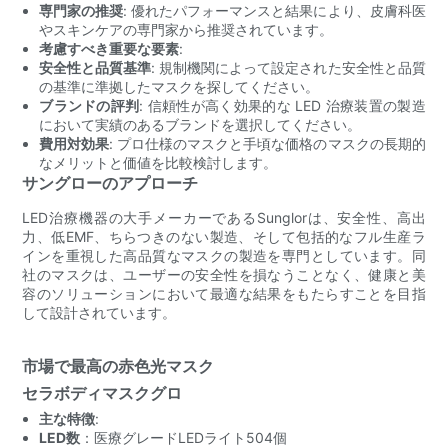
専門家の推奨
: 優れたパフォーマンスと結果により、皮膚科医
やスキンケアの専門家から推奨されています。
考慮すべき重要な要素
:
安全性と品質基準
: 規制機関によって設定された安全性と品質
の基準に準拠したマスクを探してください。
ブランドの評判
: 信頼性が高く効果的な LED 治療装置の製造
において実績のあるブランドを選択してください。
費用対効果
: プロ仕様のマスクと手頃な価格のマスクの長期的
なメリットと価値を比較検討します。
サングローのアプローチ
LED治療機器の大手メーカーであるSunglorは、安全性、高出
力、低EMF、ちらつきのない製造、そして包括的なフル生産ラ
インを重視した高品質なマスクの製造を専門としています。同
社のマスクは、ユーザーの安全性を損なうことなく、健康と美
容のソリューションにおいて最適な結果をもたらすことを目指
して設計されています。
市場で最高の赤色光マスク
セラボディマスクグロ
主な特徴
:
LED数
：医療グレードLEDライト504個