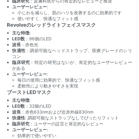
臨床研究
：皮膚科医からの肯定的なレビューと推奨
ユーザーレビュー
:
小じわを減らし、肌のハリを改善するのに効果的です
使いやすく、快適なフィット感
Revolveのレッドライトフェイスマスク
主な特徴
:
LED数
：96個のLED
波長
：赤色光
快適性
：調節可能なヘッドストラップ、医療グレードのシリ
コン
臨床研究
：特定の研究はないが、肯定的なユーザーレビュー
がある
ユーザーレビュー
:
毎日の使用に効果的で、快適なフィット感
柔軟性により動きやすさを実現
ブーストLEDマスク
主な特徴
:
LED数
：32個のLED
波長
：赤色633nmおよび近赤外線830nm
快適性
: 調節可能なストラップなしでぴったりフィット
臨床研究
：ユーザーの証言と肯定的なレビュー
ユーザーレビュー
:
効果的で使いやすい