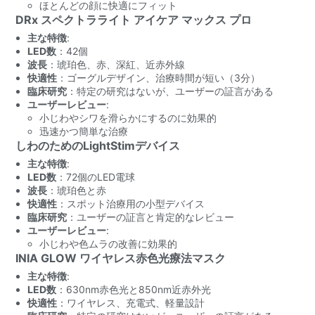
ほとんどの顔に快適にフィット
DRx スペクトラライト アイケア マックス プロ
主な特徴
:
LED数
：42個
波長
：琥珀色、赤、深紅、近赤外線
快適性
：ゴーグルデザイン、治療時間が短い（3分）
臨床研究
：特定の研究はないが、ユーザーの証言がある
ユーザーレビュー
:
小じわやシワを滑らかにするのに効果的
迅速かつ簡単な治療
しわのためのLightStimデバイス
主な特徴
:
LED数
：72個のLED電球
波長
：琥珀色と赤
快適性
：スポット治療用の小型デバイス
臨床研究
：ユーザーの証言と肯定的なレビュー
ユーザーレビュー
:
小じわや色ムラの改善に効果的
INIA GLOW ワイヤレス赤色光療法マスク
主な特徴
:
LED数
：630nm赤色光と850nm近赤外光
快適性
：ワイヤレス、充電式、軽量設計