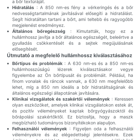
a bőr textúráját.
Hidratálás
: A 850 nm-es fény a vérkeringés és a bőr
nedvességtartalmának javításával elősegíti a hidratálást.
Segít hidratáltan tartani a bőrt, ami teltebb és ragyogóbb
megjelenést eredményez.
Általános bőregészség
: Kimutatták, hogy ez a
hullámhossz javítja a bőr általános egészségét, beleértve a
gyulladás csökkentését és a sejtek megújulásának
elősegítését.
Útmutató a megfelelő hullámhossz kiválasztásához
Bőrtípus és problémák
: A 630 nm-es és a 850 nm-es
hullámhosszúságú lézerek kiválasztásakor vegye
figyelembe az Ön bőrtípusát és problémáit. Például, ha
finom vonalak és ráncok vannak, a 630 nm megfelelőbb
lehet, míg a 850 nm ideális a bőr hidratáltságának és
általános egészségi állapotának javítására.
Klinikai vizsgálatok és szakértői vélemények
: Keressen
olyan eszközöket, amelyek klinikai vizsgálatokon estek át,
és pozitív véleményeket kaptak bőrgyógyászoktól és
bőrápolási szakértőktől. Ez biztosítja, hogy a maszk
megbízható tudományos bizonyítékokon alapuljon.
Felhasználói vélemények
: Figyeljen oda a felhasználói
véleményekre és az elégedettségi jelentésekre. Ezek