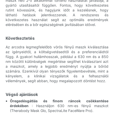
maszk heti 2-5 alkalommal történő használatát javasolja, a
gyártó utasításaitól függően. Fontos, hogy következetes
rutint kövessünk, és hagyjunk időt a kezelésnek, hogy
látható hatások jelentkezzenek. A rendszeres és
következetes használat segít az optimális eredmények
elérésében és a bőr egészségének javításában idővel.
Következtetés
Az arcodra legmegfelelőbb vörös fényű maszk kiválasztása
az igényeidtől, a költségvetésedtől és a preferenciáidtól
függ. A gyakori hullámhosszak, például a 630 nm és a 850
nm közötti különbségek megértése segíthet kiválasztani azt
a maszkot, amely a legjobb eredményt nyújtja a bőröd
számára. Ezenkívül olyan tényezők figyelembevétele, mint a
kényelem, a klinikai vizsgálatok és a felhasználói
vélemények, segít abban, hogy megalapozott döntést hozz.
Végső ajánlások
Öregedésgátlás és finom ráncok csökkentése
érdekében
: Használjon 630 nm-es fényű maszkot
(Therabody Mask Glo, SpectraLite FaceWare Pro).