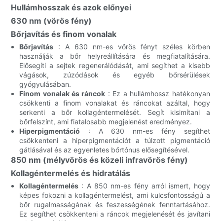
Hullámhosszak és azok előnyei
630 nm (vörös fény)
Bőrjavítás és finom vonalak
Bőrjavítás
: A 630 nm-es vörös fényt széles körben
használják a bőr helyreállítására és megfiatalítására.
Elősegíti a sejtek regenerálódását, ami segíthet a kisebb
vágások, zúzódások és egyéb bőrsérülések
gyógyulásában.
Finom vonalak és ráncok
: Ez a hullámhossz hatékonyan
csökkenti a finom vonalakat és ráncokat azáltal, hogy
serkenti a bőr kollagéntermelését. Segít kisimítani a
bőrfelszínt, ami fiatalosabb megjelenést eredményez.
Hiperpigmentáció
: A 630 nm-es fény segíthet
csökkenteni a hiperpigmentációt a túlzott pigmentáció
gátlásával és az egyenletes bőrtónus elősegítésével.
850 nm (mélyvörös és közeli infravörös fény)
Kollagéntermelés és hidratálás
Kollagéntermelés
: A 850 nm-es fény arról ismert, hogy
képes fokozni a kollagéntermelést, ami kulcsfontosságú a
bőr rugalmasságának és feszességének fenntartásához.
Ez segíthet csökkenteni a ráncok megjelenését és javítani