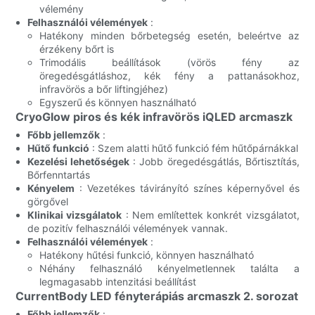
vélemény
Felhasználói vélemények
:
Hatékony minden bőrbetegség esetén, beleértve az
érzékeny bőrt is
Trimodális beállítások (vörös fény az
öregedésgátláshoz, kék fény a pattanásokhoz,
infravörös a bőr liftingjéhez)
Egyszerű és könnyen használható
CryoGlow piros és kék infravörös iQLED arcmaszk
Főbb jellemzők
:
Hűtő funkció
: Szem alatti hűtő funkció fém hűtőpárnákkal
Kezelési lehetőségek
: Jobb öregedésgátlás, Bőrtisztítás,
Bőrfenntartás
Kényelem
: Vezetékes távirányító színes képernyővel és
görgővel
Klinikai vizsgálatok
: Nem említettek konkrét vizsgálatot,
de pozitív felhasználói vélemények vannak.
Felhasználói vélemények
:
Hatékony hűtési funkció, könnyen használható
Néhány felhasználó kényelmetlennek találta a
legmagasabb intenzitási beállítást
CurrentBody LED fényterápiás arcmaszk 2. sorozat
Főbb jellemzők
: