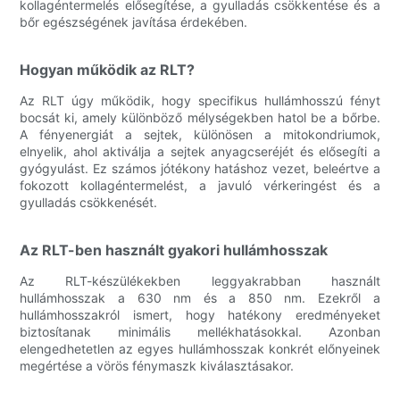
kollagéntermelés elősegítése, a gyulladás csökkentése és a
bőr egészségének javítása érdekében.
Hogyan működik az RLT?
Az RLT úgy működik, hogy specifikus hullámhosszú fényt
bocsát ki, amely különböző mélységekben hatol be a bőrbe.
A fényenergiát a sejtek, különösen a mitokondriumok,
elnyelik, ahol aktiválja a sejtek anyagcseréjét és elősegíti a
gyógyulást. Ez számos jótékony hatáshoz vezet, beleértve a
fokozott kollagéntermelést, a javuló vérkeringést és a
gyulladás csökkenését.
Az RLT-ben használt gyakori hullámhosszak
Az RLT-készülékekben leggyakrabban használt
hullámhosszak a 630 nm és a 850 nm. Ezekről a
hullámhosszakról ismert, hogy hatékony eredményeket
biztosítanak minimális mellékhatásokkal. Azonban
elengedhetetlen az egyes hullámhosszak konkrét előnyeinek
megértése a vörös fénymaszk kiválasztásakor.