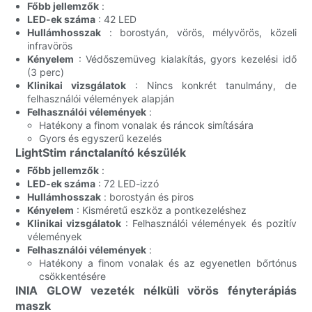
Főbb jellemzők
:
LED-ek száma
: 42 LED
Hullámhosszak
: borostyán, vörös, mélyvörös, közeli
infravörös
Kényelem
: Védőszemüveg kialakítás, gyors kezelési idő
(3 perc)
Klinikai vizsgálatok
: Nincs konkrét tanulmány, de
felhasználói vélemények alapján
Felhasználói vélemények
:
Hatékony a finom vonalak és ráncok simítására
Gyors és egyszerű kezelés
LightStim ránctalanító készülék
Főbb jellemzők
:
LED-ek száma
: 72 LED-izzó
Hullámhosszak
: borostyán és piros
Kényelem
: Kisméretű eszköz a pontkezeléshez
Klinikai vizsgálatok
: Felhasználói vélemények és pozitív
vélemények
Felhasználói vélemények
:
Hatékony a finom vonalak és az egyenetlen bőrtónus
csökkentésére
INIA GLOW vezeték nélküli vörös fényterápiás
maszk