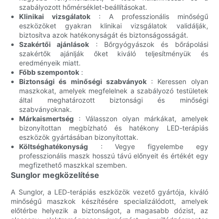
szabályozott hőmérséklet-beállításokat.
Klinikai vizsgálatok
: A professzionális minőségű
eszközöket gyakran klinikai vizsgálatok validálják,
biztosítva azok hatékonyságát és biztonságosságát.
Szakértői ajánlások
: Bőrgyógyászok és bőrápolási
szakértők ajánlják őket kiváló teljesítményük és
eredményeik miatt.
Főbb szempontok
:
Biztonsági és minőségi szabványok
: Keressen olyan
maszkokat, amelyek megfelelnek a szabályozó testületek
által meghatározott biztonsági és minőségi
szabványoknak.
Márkaismertség
: Válasszon olyan márkákat, amelyek
bizonyítottan megbízható és hatékony LED-terápiás
eszközök gyártásában bizonyítottak.
Költséghatékonyság
: Vegye figyelembe egy
professzionális maszk hosszú távú előnyeit és értékét egy
megfizethető maszkkal szemben.
Sunglor megközelítése
A Sunglor, a LED-terápiás eszközök vezető gyártója, kiváló
minőségű maszkok készítésére specializálódott, amelyek
előtérbe helyezik a biztonságot, a magasabb dózist, az