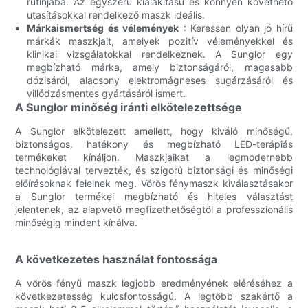
rutinjába. Az egyszerű kialakítású és könnyen követhető
utasításokkal rendelkező maszk ideális.
Márkaismertség és vélemények
: Keressen olyan jó hírű
márkák maszkjait, amelyek pozitív véleményekkel és
klinikai vizsgálatokkal rendelkeznek. A Sunglor egy
megbízható márka, amely biztonságáról, magasabb
dózisáról, alacsony elektromágneses sugárzásáról és
villódzásmentes gyártásáról ismert.
A Sunglor minőség iránti elkötelezettsége
A Sunglor elkötelezett amellett, hogy kiváló minőségű,
biztonságos, hatékony és megbízható LED-terápiás
termékeket kínáljon. Maszkjaikat a legmodernebb
technológiával tervezték, és szigorú biztonsági és minőségi
előírásoknak felelnek meg. Vörös fénymaszk kiválasztásakor
a Sunglor termékei megbízható és hiteles választást
jelentenek, az alapvető megfizethetőségtől a professzionális
minőségig mindent kínálva.
A következetes használat fontossága
A vörös fényű maszk legjobb eredményének eléréséhez a
következetesség kulcsfontosságú. A legtöbb szakértő a