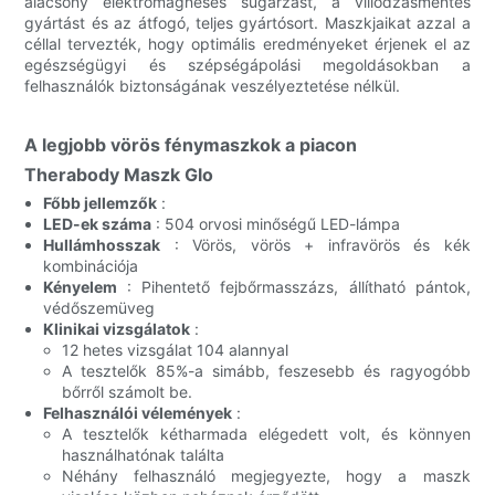
alacsony elektromágneses sugárzást, a villódzásmentes
gyártást és az átfogó, teljes gyártósort. Maszkjaikat azzal a
céllal tervezték, hogy optimális eredményeket érjenek el az
egészségügyi és szépségápolási megoldásokban a
felhasználók biztonságának veszélyeztetése nélkül.
A legjobb vörös fénymaszkok a piacon
Therabody Maszk Glo
Főbb jellemzők
:
LED-ek száma
: 504 orvosi minőségű LED-lámpa
Hullámhosszak
: Vörös, vörös + infravörös és kék
kombinációja
Kényelem
: Pihentető fejbőrmasszázs, állítható pántok,
védőszemüveg
Klinikai vizsgálatok
:
12 hetes vizsgálat 104 alannyal
A tesztelők 85%-a simább, feszesebb és ragyogóbb
bőrről számolt be.
Felhasználói vélemények
:
A tesztelők kétharmada elégedett volt, és könnyen
használhatónak találta
Néhány felhasználó megjegyezte, hogy a maszk