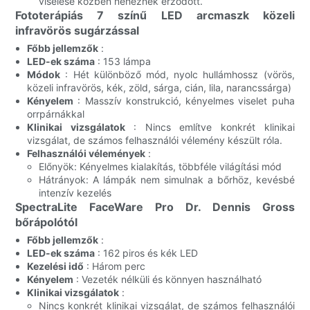
viselése közben nehéznek érződött.
Fototerápiás 7 színű LED arcmaszk közeli
infravörös sugárzással
Főbb jellemzők
:
LED-ek száma
: 153 lámpa
Módok
: Hét különböző mód, nyolc hullámhossz (vörös,
közeli infravörös, kék, zöld, sárga, cián, lila, narancssárga)
Kényelem
: Masszív konstrukció, kényelmes viselet puha
orrpárnákkal
Klinikai vizsgálatok
: Nincs említve konkrét klinikai
vizsgálat, de számos felhasználói vélemény készült róla.
Felhasználói vélemények
:
Előnyök: Kényelmes kialakítás, többféle világítási mód
Hátrányok: A lámpák nem simulnak a bőrhöz, kevésbé
intenzív kezelés
SpectraLite FaceWare Pro Dr. Dennis Gross
bőrápolótól
Főbb jellemzők
:
LED-ek száma
: 162 piros és kék LED
Kezelési idő
: Három perc
Kényelem
: Vezeték nélküli és könnyen használható
Klinikai vizsgálatok
:
Nincs konkrét klinikai vizsgálat, de számos felhasználói