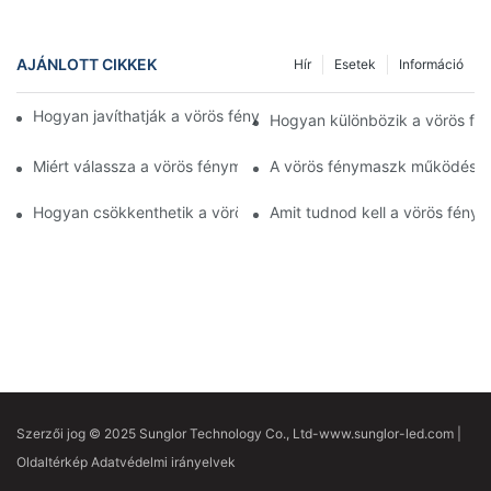
AJÁNLOTT CIKKEK
Hír
Esetek
Információ
Hogyan javíthatják a vörös fényű arcmaszkok a pattanásos bőr
Hogyan különbözik a vörös fé
Miért válassza a vörös fénymaszkot az arcára a hagyományos k
A vörös fénymaszk működési el
Hogyan csökkenthetik a vörös fényű arcmaszkok a finom ránco
Amit tudnod kell a vörös fényű
Szerzői jog © 2025 Sunglor Technology Co., Ltd-www.sunglor-led.com
|
Oldaltérkép
Adatvédelmi
irányelvek