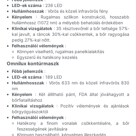
LED-ek száma
: 236 LED
Hullámhosszak
: Vörös és közeli infravörös fény
Kényelem
: Rugalmas szilikon konstrukció, hosszabb
hullámhossz (1072 nm) a mélyebb behatolás érdekében
Klinikai vizsgálatok
: 35 résztvevőnél a bőr teltsége 57%-
kal javult, a ráncok 30%-kal csökkentek, a bőr ragyogása
pedig 27%-kal nőtt.
Felhasználói vélemények
:
Könnyen viselhető, rugalmas panelkialakítás
Egyszerű és hatékony kezelés
Omnilux kontúrmaszk
Főbb jellemzők
:
LED-ek száma
: 189 LED
Hullámhosszak
: Vörös 633 nm és közeli infravörös 830
nm
Kényelem
: Két állítható pánt, FDA által jóváhagyott a
bőrfiatalításhoz
Klinikai vizsgálatok
: Pozitív vélemények és ajánlások
bőrgyógyászoktól
Felhasználói vélemények
:
Hatékony a finom vonalak csökkentésére, a bőr
feszességének javítására
Könnyen használható, kényelmes illeszkedés