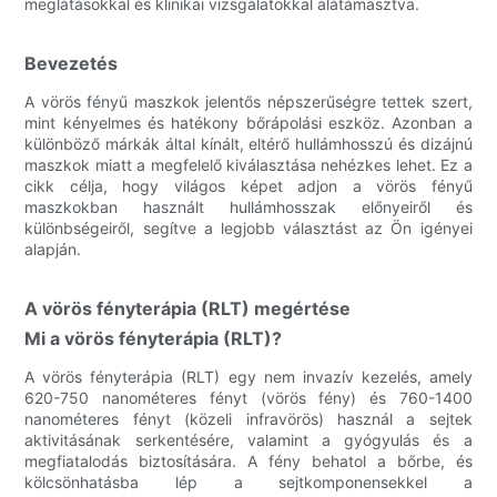
meglátásokkal és klinikai vizsgálatokkal alátámasztva.
Bevezetés
A vörös fényű maszkok jelentős népszerűségre tettek szert,
mint kényelmes és hatékony bőrápolási eszköz. Azonban a
különböző márkák által kínált, eltérő hullámhosszú és dizájnú
maszkok miatt a megfelelő kiválasztása nehézkes lehet. Ez a
cikk célja, hogy világos képet adjon a vörös fényű
maszkokban használt hullámhosszak előnyeiről és
különbségeiről, segítve a legjobb választást az Ön igényei
alapján.
A vörös fényterápia (RLT) megértése
Mi a vörös fényterápia (RLT)?
A vörös fényterápia (RLT) egy nem invazív kezelés, amely
620-750 nanométeres fényt (vörös fény) és 760-1400
nanométeres fényt (közeli infravörös) használ a sejtek
aktivitásának serkentésére, valamint a gyógyulás és a
megfiatalodás biztosítására. A fény behatol a bőrbe, és
kölcsönhatásba lép a sejtkomponensekkel a