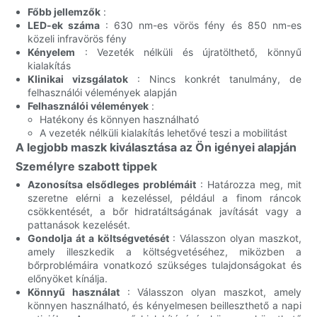
Főbb jellemzők
:
LED-ek száma
: 630 nm-es vörös fény és 850 nm-es
közeli infravörös fény
Kényelem
: Vezeték nélküli és újratölthető, könnyű
kialakítás
Klinikai vizsgálatok
: Nincs konkrét tanulmány, de
felhasználói vélemények alapján
Felhasználói vélemények
:
Hatékony és könnyen használható
A vezeték nélküli kialakítás lehetővé teszi a mobilitást
A legjobb maszk kiválasztása az Ön igényei alapján
Személyre szabott tippek
Azonosítsa elsődleges problémáit
: Határozza meg, mit
szeretne elérni a kezeléssel, például a finom ráncok
csökkentését, a bőr hidratáltságának javítását vagy a
pattanások kezelését.
Gondolja át a költségvetését
: Válasszon olyan maszkot,
amely illeszkedik a költségvetéséhez, miközben a
bőrproblémáira vonatkozó szükséges tulajdonságokat és
előnyöket kínálja.
Könnyű használat
: Válasszon olyan maszkot, amely
könnyen használható, és kényelmesen beilleszthető a napi