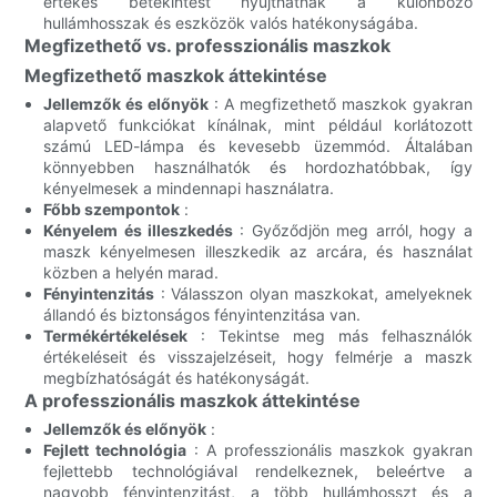
értékes betekintést nyújthatnak a különböző
hullámhosszak és eszközök valós hatékonyságába.
Megfizethető vs. professzionális maszkok
Megfizethető maszkok áttekintése
Jellemzők és előnyök
: A megfizethető maszkok gyakran
alapvető funkciókat kínálnak, mint például korlátozott
számú LED-lámpa és kevesebb üzemmód. Általában
könnyebben használhatók és hordozhatóbbak, így
kényelmesek a mindennapi használatra.
Főbb szempontok
:
Kényelem és illeszkedés
: Győződjön meg arról, hogy a
maszk kényelmesen illeszkedik az arcára, és használat
közben a helyén marad.
Fényintenzitás
: Válasszon olyan maszkokat, amelyeknek
állandó és biztonságos fényintenzitása van.
Termékértékelések
: Tekintse meg más felhasználók
értékeléseit és visszajelzéseit, hogy felmérje a maszk
megbízhatóságát és hatékonyságát.
A professzionális maszkok áttekintése
Jellemzők és előnyök
:
Fejlett technológia
: A professzionális maszkok gyakran
fejlettebb technológiával rendelkeznek, beleértve a
nagyobb fényintenzitást, a több hullámhosszt és a