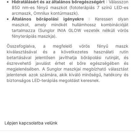
Hidratálásért és az általános bőregészségért
: Válasszon
850 nm-es fényű maszkot (fototerápiás 7 színű LED-es
arcmaszk, Omnilux kontúrmaszk).
Általános bőrápolási igényekre
: Keressen olyan
maszkot, amely mindkét hullámhossz kombinációját
tartalmazza (Sunglor INIA GLOW vezeték nélküli vörös
fényterápiás maszkja).
Összefoglalva, a megfelelő vörös fényű maszk
kiválasztásával és a következetes használati rutin
betartásával jelentősen javíthatja bőrápolási rutinját, és
észrevehető javulást érhet el bőre egészségében és
megjelenésében. A Sunglor maszkjai megbízható választást
jelentenek azok számára, akik kiváló minőségű, hatékony és
biztonságos LED-terápiás megoldást keresnek.
Lépjen kapcsolatba velünk