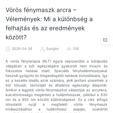
Vörös fénymaszk arcra –
Vélemények: Mi a különbség a
felhajtás és az eredmények
között?
2026-04-26
Sunglor
106
A vörös fényterápia (RLT) egyre népszerűbb a bőrápolás
világában a bőr egészségére gyakorolt ​​nem invazív és
fokozatos hatásai miatt. Speciális fényhullámhosszakat
használ gyógyító és öregedésgátló hatások biztosítására, így
ez a kezelés ideális azok számára, akik javítani szeretnék a
bőr tónusát, textúráját és általános egészségi állapotát.
Amikor a legjobb vörös fénymaszkot választjuk az arcunkra,
kulcsfontosságú megérteni a hullámhosszak, például a 630
nm és a 850 nm közötti különbségeket. Ez a cikk átfogó
útmutatót nyújt a megfelelő vörös fénymaszk
kiválasztásához a hullámhossz alapján, szakértői