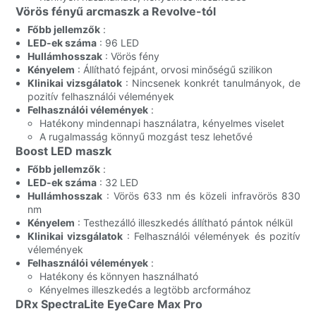
Vörös fényű arcmaszk a Revolve-tól
Főbb jellemzők
:
LED-ek száma
: 96 LED
Hullámhosszak
: Vörös fény
Kényelem
: Állítható fejpánt, orvosi minőségű szilikon
Klinikai vizsgálatok
: Nincsenek konkrét tanulmányok, de
pozitív felhasználói vélemények
Felhasználói vélemények
:
Hatékony mindennapi használatra, kényelmes viselet
A rugalmasság könnyű mozgást tesz lehetővé
Boost LED maszk
Főbb jellemzők
:
LED-ek száma
: 32 LED
Hullámhosszak
: Vörös 633 nm és közeli infravörös 830
nm
Kényelem
: Testhezálló illeszkedés állítható pántok nélkül
Klinikai vizsgálatok
: Felhasználói vélemények és pozitív
vélemények
Felhasználói vélemények
:
Hatékony és könnyen használható
Kényelmes illeszkedés a legtöbb arcformához
DRx SpectraLite EyeCare Max Pro