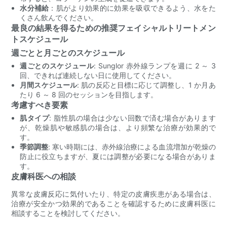
水分補給
：肌がより効果的に効果を吸収できるよう、水をた
くさん飲んでください。
最良の結果を得るための推奨フェイシャルトリートメン
トスケジュール
週ごとと月ごとのスケジュール
週ごとのスケジュール
: Sunglor 赤外線ランプを週に 2 ～ 3
回、できれば連続しない日に使用してください。
月間スケジュール
: 肌の反応と目標に応じて調整し、1 か月あ
たり 6 ～ 8 回のセッションを目指します。
考慮すべき要素
肌タイプ
: 脂性肌の場合は少ない回数で済む場合があります
が、乾燥肌や敏感肌の場合は、より頻繁な治療が効果的で
す。
季節調整
: 寒い時期には、赤外線治療による血流増加が乾燥の
防止に役立ちますが、夏には調整が必要になる場合がありま
す。
皮膚科医への相談
異常な皮膚反応に気付いたり、特定の皮膚疾患がある場合は、
治療が安全かつ効果的であることを確認するために皮膚科医に
相談することを検討してください。