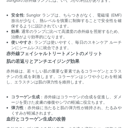
Sunglorの赤外線ランプには、いくつかの利点があります。
安全性
: Sunglor ランプは、ちらつきがなく、電磁場 (EMF)
放出が少なく、熱レベルを慎重に制御することで安全性を確
保するように設計されています。
効果
: 通常のランプに比べて高濃度の赤外線を照射するため、
治療がより効率的になります。
使いやすさ
: ランプは使いやすく、毎日のスキンケア ルーチ
ンにシームレスに統合できます。
赤外線フェイシャルトリートメントのメリット
肌の若返りとアンチエイジング効果
赤外線は、若々しい肌の重要な要素であるコラーゲンとエラス
チンの生成を刺激します。コラーゲンはシワや小じわを軽減
し、エラスチンは肌の弾力性を維持します。
コラーゲン生成
：赤外線はコラーゲンの合成を促進し、ダメ
ージを受けた皮膚の修復やシワの軽減に役立ちます。
弾力性
：赤外線に当たると肌の弾力性が維持され、たるみや
くすみが軽減されます。
血行とコラーゲン生成の改善