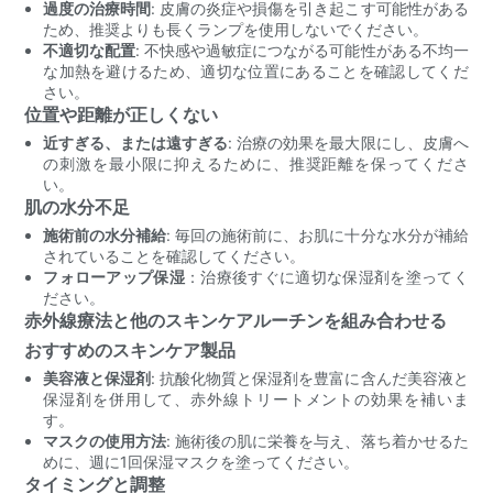
過度の治療時間
: 皮膚の炎症や損傷を引き起こす可能性がある
ため、推奨よりも長くランプを使用しないでください。
不適切な配置
: 不快感や過敏症につながる可能性がある不均一
な加熱を避けるため、適切な位置にあることを確認してくだ
さい。
位置や距離が正しくない
近すぎる、または遠すぎる
: 治療の効果を最大限にし、皮膚へ
の刺激を最小限に抑えるために、推奨距離を保ってくださ
い。
肌の水分不足
施術前の水分補給
: 毎回の施術前に、お肌に十分な水分が補給
されていることを確認してください。
フォローアップ保湿
：治療後すぐに適切な保湿剤を塗ってく
ださい。
赤外線療法と他のスキンケアルーチンを組み合わせる
おすすめのスキンケア製品
美容液と保湿剤
: 抗酸化物質と保湿剤を豊富に含んだ美容液と
保湿剤を併用して、赤外線トリートメントの効果を補いま
す。
マスクの使用方法
: 施術後の肌に栄養を与え、落ち着かせるた
めに、週に1回保湿マスクを塗ってください。
タイミングと調整