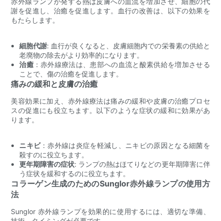
赤外線ランプが発する熱は皮膚への血流を増加させ、細胞の代
謝を促進し、治癒を促進します。血行の改善は、以下の効果を
もたらします。
細胞代謝
: 血行が良くなると、皮膚細胞内での栄養素の供給と
老廃物の除去がより効率的になります。
治癒
：赤外線療法は、患部への血流と酸素供給を増加させる
ことで、傷の治癒を促進します。
痛みの緩和と皮膚の治癒
美容効果に加え、赤外線療法は痛みの緩和や皮膚の治癒プロセ
スの促進にも役立ちます。以下のような症状の緩和に効果があ
ります。
ニキビ
：赤外線は炎症を軽減し、ニキビの原因となる細菌を
殺すのに役立ちます。
更年期障害の症状
: ランプの熱はほてりなどの更年期障害に伴
う症状を緩和するのに役立ちます。
コラーゲン生成のためのSunglor赤外線ランプの使用方
法
Sunglor 赤外線ランプを効果的に使用するには、適切な準備、
技術、タイミングが必要です。