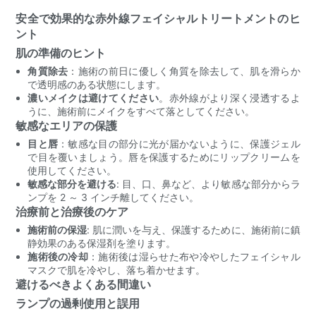
安全で効果的な赤外線フェイシャルトリートメントのヒ
ント
肌の準備のヒント
角質除去
：施術の前日に優しく角質を除去して、肌を滑らか
で透明感のある状態にします。
濃いメイクは避けてください
。赤外線がより深く浸透するよ
うに、施術前にメイクをすべて落としてください。
敏感なエリアの保護
目と唇
：敏感な目の部分に光が届かないように、保護ジェル
で目を覆いましょう。唇を保護するためにリップクリームを
使用してください。
敏感な部分を避ける
: 目、口、鼻など、より敏感な部分からラ
ンプを 2 ～ 3 インチ離してください。
治療前と治療後のケア
施術前の保湿
: 肌に潤いを与え、保護するために、施術前に鎮
静効果のある保湿剤を塗ります。
施術後の冷却
：施術後は湿らせた布や冷やしたフェイシャル
マスクで肌を冷やし、落ち着かせます。
避けるべきよくある間違い
ランプの過剰使用と誤用