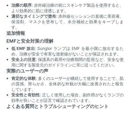
治療の順序
: 赤外線治療の前にスキンケア製品を使用すると、
より効果的に肌に浸透します。
適切なタイミングで塗布
: 赤外線セッションの直後に美容液、
保湿剤、マスクを塗布して、水分補給と効果をキープしま
す。
追加情報
EMFと安全対策の理解
低 EMF 放出
: Sunglor ランプは EMF を最小限に放出するた
め、治療が安全で有害な放射線がないことが保証されます。
安全上の注意
: 保護具の着用や治療期間の監視など、安全な使
用に関する製造元のガイドラインに常に従ってください。
実際のユーザーの声
肯定的な体験
: 多くのユーザーが継続して使用することで、肌
の質感、滑らかさ、全体的な外観が大幅に改善されたと報告
しています。
安全性と有効性
: 正しく使用した場合、副作用がなくランプの
効率が良いことが証言で確認されています。
よくある質問とトラブルシューティングのヒント