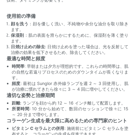
使用前の準備
顔を洗う
：顔を優しく洗い、不純物や余分な油分を取り除き
ます。
保湿剤
：肌の表面を滑らかにするために、保湿剤を薄く塗り
ます。
日焼け止めの除去
: 日焼け止めを塗った場合は、光を反射して
治療の効果を低下させるため、除去してください。
最適な時間と頻度
時間帯
: 早朝または夕方が理想的です。これらの時間帯は、肌
の自然な若返りプロセスのためのダウンタイムが長くなりま
す。
頻度
: 最初は Sunglor 赤外線ランプを週 2 ～ 3 回使用し、肌
が治療に慣れてきたら徐々に 3 ～ 4 回に増やしてください。
適切な姿勢と治療期間
距離
: ランプを顔から約 12 ～ 16 インチ離して配置します。
所要時間
: 10 分から始めて、数回のセッションで徐々に 15
～ 20 分まで増やします。
コラーゲン生成を最大限に高めるための専門家のヒント
ビタミン C セラムとの併用
: 施術前にビタミン C セラムを塗
布すると、コラーゲンの生成を促進できます。