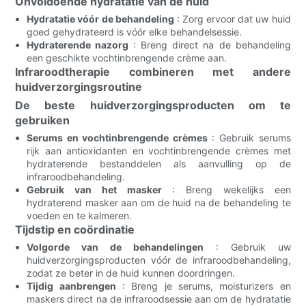
Onvoldoende hydratatie van de huid
Hydratatie vóór de behandeling
: Zorg ervoor dat uw huid
goed gehydrateerd is vóór elke behandelsessie.
Hydraterende nazorg
: Breng direct na de behandeling
een geschikte vochtinbrengende crème aan.
Infraroodtherapie combineren met andere
huidverzorgingsroutine
De beste huidverzorgingsproducten om te
gebruiken
Serums en vochtinbrengende crèmes
: Gebruik serums
rijk aan antioxidanten en vochtinbrengende crèmes met
hydraterende bestanddelen als aanvulling op de
infraroodbehandeling.
Gebruik van het masker
: Breng wekelijks een
hydraterend masker aan om de huid na de behandeling te
voeden en te kalmeren.
Tijdstip en coördinatie
Volgorde van de behandelingen
: Gebruik uw
huidverzorgingsproducten vóór de infraroodbehandeling,
zodat ze beter in de huid kunnen doordringen.
Tijdig aanbrengen
: Breng je serums, moisturizers en
maskers direct na de infraroodsessie aan om de hydratatie