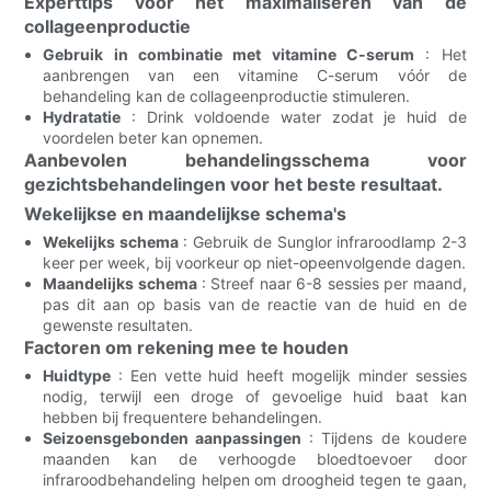
Experttips voor het maximaliseren van de
collageenproductie
Gebruik in combinatie met vitamine C-serum
: Het
aanbrengen van een vitamine C-serum vóór de
behandeling kan de collageenproductie stimuleren.
Hydratatie
: Drink voldoende water zodat je huid de
voordelen beter kan opnemen.
Aanbevolen behandelingsschema voor
gezichtsbehandelingen voor het beste resultaat.
Wekelijkse en maandelijkse schema's
Wekelijks schema
: Gebruik de Sunglor infraroodlamp 2-3
keer per week, bij voorkeur op niet-opeenvolgende dagen.
Maandelijks schema
: Streef naar 6-8 sessies per maand,
pas dit aan op basis van de reactie van de huid en de
gewenste resultaten.
Factoren om rekening mee te houden
Huidtype
: Een vette huid heeft mogelijk minder sessies
nodig, terwijl een droge of gevoelige huid baat kan
hebben bij frequentere behandelingen.
Seizoensgebonden aanpassingen
: Tijdens de koudere
maanden kan de verhoogde bloedtoevoer door
infraroodbehandeling helpen om droogheid tegen te gaan,