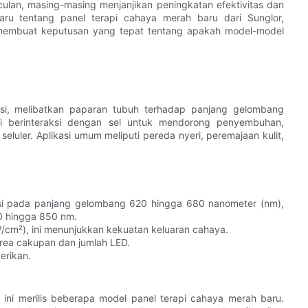
ulan, masing-masing menjanjikan peningkatan efektivitas dan
aru tentang panel terapi cahaya merah baru dari Sunglor,
membuat keputusan yang tepat tentang apakah model-model
asi, melibatkan paparan tubuh terhadap panjang gelombang
ni berinteraksi dengan sel untuk mendorong penyembuhan,
luler. Aplikasi umum meliputi pereda nyeri, peremajaan kulit,
si pada panjang gelombang 620 hingga 680 nanometer (nm),
0 hingga 850 nm.
W/cm²), ini menunjukkan kekuatan keluaran cahaya.
area cakupan dan jumlah LED.
erikan.
 ini merilis beberapa model panel terapi cahaya merah baru.