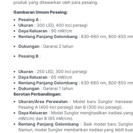
produk yang ditawarkan oleh para pesaing.
Gambaran Umum Pesaing:
Pesaing A
:
Ukuran
: 300 LED, 400 inci persegi
Daya Keluaran
: 90 mW/cm
Rentang Panjang Gelombang
: 630-660 nm, 800-850 n
Dukungan
: Garansi 2 tahun
Pesaing B
:
Ukuran
: 250 LED, 300 inci persegi
Daya Keluaran
: 65 mW/cm
Rentang Panjang Gelombang
: 630-660 nm, 800-850 n
Dukungan
: Garansi 1 tahun
Sorotan Perbandingan:
Ukuran/Area Perawatan
: Model baru Sunglor menawar
Pesaing A (400 inci persegi) dan B (300 inci persegi).
Daya Keluaran
: Model Sunglor menghasilkan iradiasi yan
mW/cm) dan B (65 mW/cm).
Rentang Panjang Gelombang
: Baik model baru Sunglo
Namun, model Sunglor memberikan iradiasi yang lebih kuat