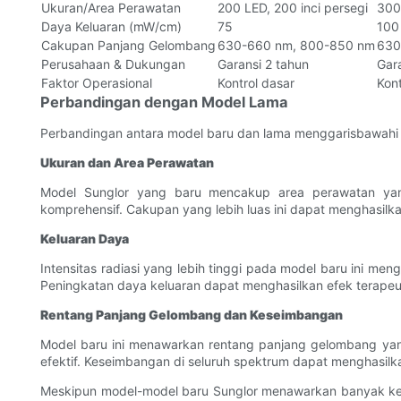
Ukuran/Area Perawatan
200 LED, 200 inci persegi
300
Daya Keluaran (mW/cm)
75
100
Cakupan Panjang Gelombang
630-660 nm, 800-850 nm
630
Perusahaan & Dukungan
Garansi 2 tahun
Gar
Faktor Operasional
Kontrol dasar
Kont
Perbandingan dengan Model Lama
Perbandingan antara model baru dan lama menggarisbawahi pe
Ukuran dan Area Perawatan
Model Sunglor yang baru mencakup area perawatan yang
komprehensif. Cakupan yang lebih luas ini dapat menghasilkan
Keluaran Daya
Intensitas radiasi yang lebih tinggi pada model baru ini meng
Peningkatan daya keluaran dapat menghasilkan efek terapeut
Rentang Panjang Gelombang dan Keseimbangan
Model baru ini menawarkan rentang panjang gelombang yan
efektif. Keseimbangan di seluruh spektrum dapat menghasilka
Meskipun model-model baru Sunglor menawarkan banyak k