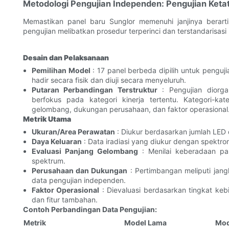
Metodologi Pengujian Independen: Pengujian Ketat 
Memastikan panel baru Sunglor memenuhi janjinya berarti 
pengujian melibatkan prosedur terperinci dan terstandarisas
Desain dan Pelaksanaan
Pemilihan Model
: 17 panel berbeda dipilih untuk pengu
hadir secara fisik dan diuji secara menyeluruh.
Putaran Perbandingan Terstruktur
: Pengujian diorga
berfokus pada kategori kinerja tertentu. Kategori-kat
gelombang, dukungan perusahaan, dan faktor operasional
Metrik Utama
Ukuran/Area Perawatan
: Diukur berdasarkan jumlah LED 
Daya Keluaran
: Data iradiasi yang diukur dengan spektrom
Evaluasi Panjang Gelombang
: Menilai keberadaan pa
spektrum.
Perusahaan dan Dukungan
: Pertimbangan meliputi jan
data pengujian independen.
Faktor Operasional
: Dievaluasi berdasarkan tingkat keb
dan fitur tambahan.
Contoh Perbandingan Data Pengujian:
Metrik
Model Lama
Mod