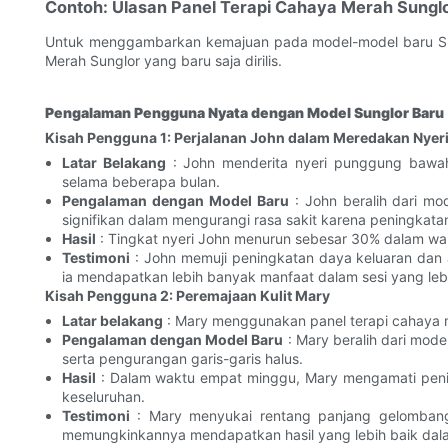
Contoh: Ulasan Panel Terapi Cahaya Merah Sungl
Untuk menggambarkan kemajuan pada model-model baru Sung
Merah Sunglor yang baru saja dirilis.
Pengalaman Pengguna Nyata dengan Model Sunglor Baru
Kisah Pengguna 1: Perjalanan John dalam Meredakan Nyer
Latar Belakang
: John menderita nyeri punggung bawah
selama beberapa bulan.
Pengalaman dengan Model Baru
: John beralih dari m
signifikan dalam mengurangi rasa sakit karena peningkatan 
Hasil
: Tingkat nyeri John menurun sebesar 30% dalam wak
Testimoni
: John memuji peningkatan daya keluaran dan
ia mendapatkan lebih banyak manfaat dalam sesi yang lebi
Kisah Pengguna 2: Peremajaan Kulit Mary
Latar belakang
: Mary menggunakan panel terapi cahaya m
Pengalaman dengan Model Baru
: Mary beralih dari mode
serta pengurangan garis-garis halus.
Hasil
: Dalam waktu empat minggu, Mary mengamati penin
keseluruhan.
Testimoni
: Mary menyukai rentang panjang gelombang
memungkinkannya mendapatkan hasil yang lebih baik dala