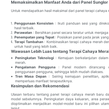
Memaksimalkan Manfaat Anda dari Panel Sunglor
Untuk mendapatkan hasil maksimal dari panel terapi cahaya 
Penggunaan Konsisten
: Ikuti panduan sesi yang dire
hasil terbaik.
Perawatan
: Bersihkan panel secara teratur untuk menjaga 
Penempatan yang Tepat
: Posisikan panel pada jarak yan
Terapi Tambahan
: Kombinasikan terapi cahaya merah deng
untuk hasil yang lebih baik.
Wawasan Lebih Luas tentang Terapi Cahaya Mera
Peningkatan Teknologi
: Kemajuan berkelanjutan dalam 
merah.
Pengalaman Pengguna
: Panel modern dirancang 
penggunaan pengguna, sehingga lebih mudah diakses.
Tren Masa Depan
: Seiring kemajuan penelitian, apl
memperluas manfaat terapeutiknya.
Kesimpulan dan Rekomendasi
Ulasan terbaru tentang panel terapi cahaya merah baru da
model sebelumnya. Peningkatan daya keluaran, area pera
dioptimalkan menjadikan model-model baru ini pilihan ut
lanjut.