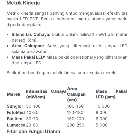
Metrik Kinerja
Metrik kinerja sangat penting untuk mengevaluasi efektivitas
mesin LED PDT. Berikut beberapa metrik utama yang perlu
dipertimbangkan:
Intensitas Cahaya:
Diukur dalam miliwatt (mW) per meter
persegi (cm).
Area Cakupan:
Area yang diterangi oleh lampu LED
selama perawatan.
Masa Pakai LED:
Masa pakai operasional yang diharapkan
dari lampu LED.
Berikut perbandingan metrik kinerja untuk setiap merek:
Area
Intensitas Cahaya
Masa Pakai
Merek
Cakupan
(mW/cm)
LED (jam)
(cm)
Sunglor
50-100
100-150
10,000
FotoMed
40-80
120-180
8,000
Biolitec
30-70
150-200
6,000
Lumecca
20-60
200-250
5,000
Fitur dan Fungsi Utama