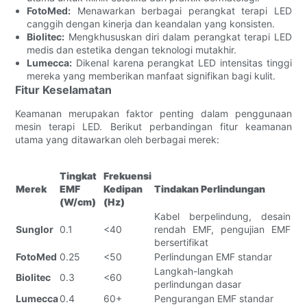
FotoMed:
Menawarkan berbagai perangkat terapi LED
canggih dengan kinerja dan keandalan yang konsisten.
Biolitec:
Mengkhususkan diri dalam perangkat terapi LED
medis dan estetika dengan teknologi mutakhir.
Lumecca:
Dikenal karena perangkat LED intensitas tinggi
mereka yang memberikan manfaat signifikan bagi kulit.
Fitur Keselamatan
Keamanan merupakan faktor penting dalam penggunaan
mesin terapi LED. Berikut perbandingan fitur keamanan
utama yang ditawarkan oleh berbagai merek:
Tingkat
Frekuensi
Merek
EMF
Kedipan
Tindakan Perlindungan
(W/cm)
(Hz)
Kabel berpelindung, desain
Sunglor
0.1
<40
rendah EMF, pengujian EMF
bersertifikat
FotoMed
0.25
<50
Perlindungan EMF standar
Langkah-langkah
Biolitec
0.3
<60
perlindungan dasar
Lumecca
0.4
60+
Pengurangan EMF standar