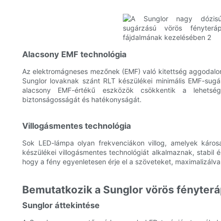
Alacsony EMF technológia
Az elektromágneses mezőnek (EMF) való kitettség aggodalom
Sunglor lovaknak szánt RLT készülékei minimális EMF-sugá
alacsony EMF-értékű eszközök csökkentik a lehetség
biztonságosságát és hatékonyságát.
Villogásmentes technológia
Sok LED-lámpa olyan frekvenciákon villog, amelyek káros
készülékei villogásmentes technológiát alkalmaznak, stabil és
hogy a fény egyenletesen érje el a szöveteket, maximalizálva
Bemutatkozik a Sunglor vörös fényterá
Sunglor áttekintése