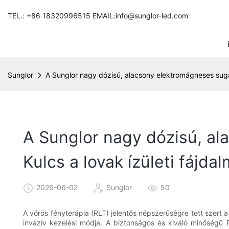
TEL.: +86 18320996515 EMAIL:info@sunglor-led.com
Sunglor
A Sunglor nagy dózisú, alacsony elektromágneses sugár
A Sunglor nagy dózisú, al
Kulcs a lovak ízületi fájd
2026-06-02
Sunglor
50
A vörös fényterápia (RLT) jelentős népszerűségre tett szert 
invazív kezelési módja. A biztonságos és kiváló minőségű R