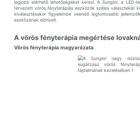
legjobb elérhető lehetőségeket keresi. A Sunglor, a LED-t
tervezett vörös fényterápiás eszközök széles választékát k
kiválasztásakor figyelembe veendő legfontosabb jellemző
eszközének előnyeit.
A vörös fényterápia megértése lovakná
Vörös fényterápia magyarázata