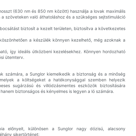
mhosszt (630 nm és 850 nm között) használja a lovak maximális
s a szöveteken való áthatoláshoz és a szükséges sejtstimuláció
ocsátást biztosít a kezelt területen, biztosítva a következetes
k köszönhetően a készülék könnyen kezelhető, még azoknak a
tó, így ideális útközbeni kezelésekhez. Könnyen hordozható
si ütemterv.
ak számára, a Sunglor kiemelkedik a biztonság és a minőség
, amelyek a költségeket a hatékonysággal szemben helyezik
neses sugárzású és villódzásmentes eszközök biztosítására
, hanem biztonságos és kényelmes is legyen a ló számára.
pia előnyeit, különösen a Sunglor nagy dózisú, alacsony
éhány sikertörténet: