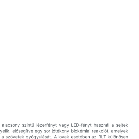
 alacsony szintű lézerfényt vagy LED-fényt használ a sejtek
elik, elősegítve egy sor jótékony biokémiai reakciót, amelyek
tik a szövetek gyógyulását. A lovak esetében az RLT különösen