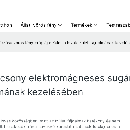
itthon
Állati vörös fény
Termékek
Testresza
zású vörös fényterápiája: Kulcs a lovak ízületi fájdalmának kezelé
acsony elektromágneses sugár
almának kezelésében
a lovas közösségben, mint az ízületi fájdalmak hatékony és nem
LT-eszközök iránti növekvő kereslet miatt sok lótulajdonos a