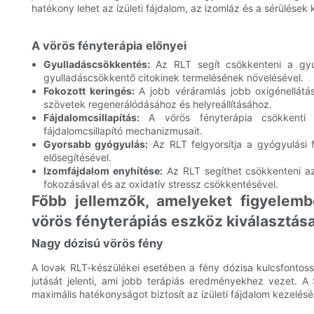
hatékony lehet az ízületi fájdalom, az izomláz és a sérülések
A vörös fényterápia előnyei
Gyulladáscsökkentés:
Az RLT segít csökkenteni a gyul
gyulladáscsökkentő citokinek termelésének növelésével.
Fokozott keringés:
A jobb véráramlás jobb oxigénellátás
szövetek regenerálódásához és helyreállításához.
Fájdalomcsillapítás:
A vörös fényterápia csökkenti 
fájdalomcsillapító mechanizmusait.
Gyorsabb gyógyulás:
Az RLT felgyorsítja a gyógyulási 
elősegítésével.
Izomfájdalom enyhítése:
Az RLT segíthet csökkenteni az
fokozásával és az oxidatív stressz csökkentésével.
Főbb jellemzők, amelyeket figyelemb
vörös fényterápiás eszköz kiválasztás
Nagy dózisú vörös fény
A lovak RLT-készülékei esetében a fény dózisa kulcsfonto
jutását jelenti, ami jobb terápiás eredményekhez vezet. A
maximális hatékonyságot biztosít az ízületi fájdalom kezelés