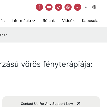
bás
Információ
Rólunk
Videók
Kapcsolat
sében
zású vörös fényterápiája:
Contact Us For Any Support Now