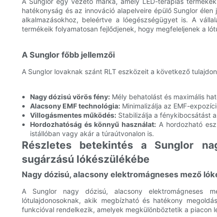
A Sunglor egy vezető márka, amely LED-terápiás termékek g
hatékonyság és az innováció alapelveire épülő Sunglor élen 
alkalmazásokhoz, beleértve a lóegészségügyet is. A vállalat
termékeik folyamatosan fejlődjenek, hogy megfeleljenek a lót
A Sunglor főbb jellemzői
A Sunglor lovaknak szánt RLT eszközeit a következő tulajdon
Nagy dózisú vörös fény:
Mély behatolást és maximális hat
Alacsony EMF technológia:
Minimalizálja az EMF-expozíci
Villogásmentes működés:
Stabilizálja a fénykibocsátást
Hordozhatóság és könnyű használat:
A hordozható eszk
istállóban vagy akár a túraútvonalon is.
Részletes betekintés a Sunglor na
sugárzású lókészülékébe
Nagy dózisú, alacsony elektromágneses mező lóké
A Sunglor nagy dózisú, alacsony elektromágneses me
lótulajdonosoknak, akik megbízható és hatékony megoldást
funkcióval rendelkezik, amelyek megkülönböztetik a piacon l