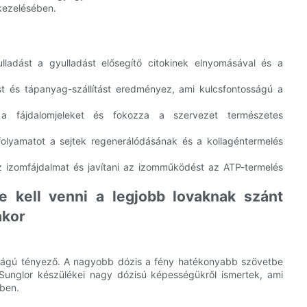
 kezelésében.
ladást a gyulladást elősegítő citokinek elnyomásával és a
t és tápanyag-szállítást eredményez, ami kulcsfontosságú a
a fájdalomjeleket és fokozza a szervezet természetes
folyamatot a sejtek regenerálódásának és a kollagéntermelés
 izomfájdalmat és javítani az izomműködést az ATP-termelés
e kell venni a legjobb lovaknak szánt
akor
sságú tényező. A nagyobb dózis a fény hatékonyabb szövetbe
 Sunglor készülékei nagy dózisú képességükről ismertek, ami
ében.