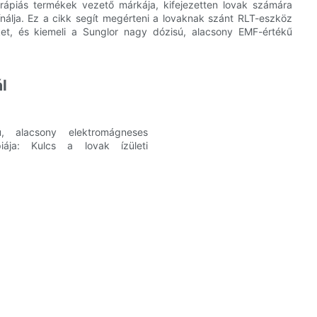
erápiás termékek vezető márkája, kifejezetten lovak számára
ínálja. Ez a cikk segít megérteni a lovaknak szánt RLT-eszköz
ket, és kiemeli a Sunglor nagy dózisú, alacsony EMF-értékű
l