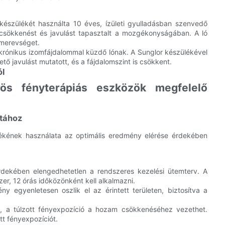
 készülékét használta 10 éves, ízületi gyulladásban szenvedő
tcsökkenést és javulást tapasztalt a mozgékonyságában. A ló
 merevséget.
y krónikus izomfájdalommal küzdő lónak. A Sunglor készülékével
ő javulást mutatott, és a fájdalomszint is csökkent.
ól
ös fényterápiás eszközök megfelelő
atához
ékének használata az optimális eredmény elérése érdekében
dekében elengedhetetlen a rendszeres kezelési ütemterv. A
er, 12 órás időközönként kell alkalmazni.
 egyenletesen oszlik el az érintett területen, biztosítva a
 a túlzott fényexpozíció a hozam csökkenéséhez vezethet.
ott fényexpozíciót.