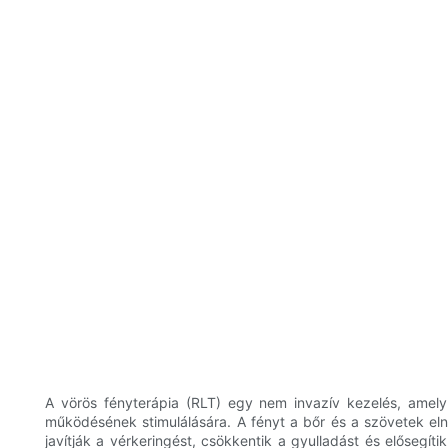
A vörös fényterápia (RLT) egy nem invazív kezelés, amely
működésének stimulálására. A fényt a bőr és a szövetek elny
javítják a vérkeringést, csökkentik a gyulladást és elősegí