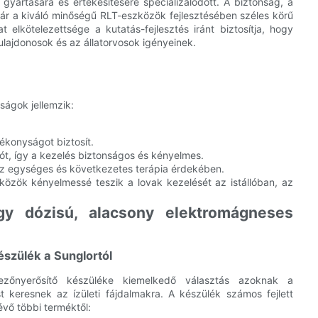
yártására és értékesítésére specializálódott. A biztonság, a
jár a kiváló minőségű RLT-eszközök fejlesztésében széles körű
 elkötelezettsége a kutatás-fejlesztés iránt biztosítja, hogy
ulajdonosok és az állatorvosok igényeinek.
ságok jellemzik:
ékonyságot biztosít.
ót, így a kezelés biztonságos és kényelmes.
 az egységes és következetes terápia érdekében.
özök kényelmessé teszik a lovak kezelését az istállóban, az
gy dózisú, alacsony elektromágneses
szülék a Sunglortól
zőnyerősítő készüléke kiemelkedő választás azoknak a
 keresnek az ízületi fájdalmakra. A készülék számos fejlett
évő többi terméktől: