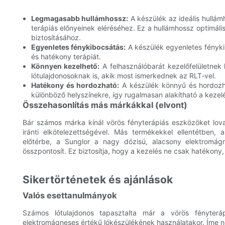
Legmagasabb hullámhossz:
A készülék az ideális hullá
terápiás előnyeinek eléréséhez. Ez a hullámhossz optimáli
biztosításához.
Egyenletes fénykibocsátás:
A készülék egyenletes fénykib
és hatékony terápiát.
Könnyen kezelhető:
A felhasználóbarát kezelőfelületne
lótulajdonosoknak is, akik most ismerkednek az RLT-vel.
Hatékony és hordozható:
A készülék könnyű és hordozha
különböző helyszínekre, így rugalmasan alakítható a kezelé
Összehasonlítás más márkákkal (elvont)
Bár számos márka kínál vörös fényterápiás eszközöket lov
iránti elkötelezettségével. Más termékekkel ellentétben
előtérbe, a Sunglor a nagy dózisú, alacsony elektromág
összpontosít. Ez biztosítja, hogy a kezelés ne csak hatékony
Sikertörténetek és ajánlások
Valós esettanulmányok
Számos lótulajdonos tapasztalta már a vörös fényterá
elektromágneses értékű lókészülékének használatakor. Íme n