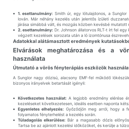
1. esettanulmány:
Smith úr, egy lótulajdonos, a Sunglor
lován. Már néhány kezelés után jelentős ízületi duzzana
járása simábbá vált, és mozgás közben kevésbé mutatott
2. esettanulmány:
Dr. Johnson állatorvos RLT-t írt fel eg
végzett kezelések sorozata után a ló izomtónusa észrevehet
Adatokkal alátámasztott eredmények kutatásokb
Elvárások meghatározása és a vör
használata
Útmutató a vörös fényterápiás eszközök használ
A Sunglor nagy dózisú, alacsony EMF-fel működő lókészül
bizonyos irányelvek betartását igényli:
Következetes használat:
A legjobb eredmény elérése ér
kezeléseket következetesen, ideális esetben naponta kétsz
Egyenletes elhelyezés:
Győződjön meg arról, hogy a fény
folyamatos fényterhelést a kezelés során.
Túladagolás elkerülése:
Bár a magasabb dózis előnyös,
Tartsa be az ajánlott kezelési időközöket, és kerülje a túlz