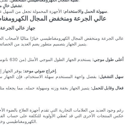
يعمل على تثبيت ناتج الضوء من أجل علاج متسق وموحد.
تشغيل خالٍ م
الأجهزة المحمولة تجعل من السهل علاج الخيول في الإسطبل أو الحظيرة أو حتى أثناء التنزه على الطريق.
سهولة الحمل والاستخدام:
نظرة معمقة على جهاز Sunglor عالي الجرعة ومنخفض المجال الك
جهاز عالي الجرعة
يتميز الجهاز بتصميم متطور يضم العديد من الخصائص التي تجعله فريدًا من نوعه بين المنتجات الأخرى المتوفرة في السوق.
أعلى طول موجي:
يوفر الجهاز إخراجًا ضوئيًا موحدًا عبر منطقة العلاج، مما يضمن علاجًا متسقًا وفعالًا.
إخراج ضوئي موحد:
سهل التشغيل:
بفضل واجهة المستخدم سهلة الاستخدام، فإن الجهاز سه
فعال وقابل للحمل:
يتميز الجهاز بخفة وزنه وسهولة حمله، مما يجعله مثالي
رغم وجود العديد من العلامات التجارية التي تقدم أجهزة العلاج بالضوء الأ
عكس المنتجات الأخرى التي قد تُعطي الأولوية للتكلفة على حساب الفع
الكهرومغناطيسي وخالية من الوميض. وهذا يضمن أن يكون العلاج فعالاً وآمناً ومريحاً لحصانك.