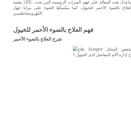
بتقنية LED، مجموعة من أجهزة العلاج بالضوء الأحمر المصممة خصيصًا للخيول. ستساعدك هذه المقالة على فهم الميزات الرئيسية التي يجب
ضوء الأحمر للخيول، كما ستُسلّط الضوء على مزايا جهاز Sunglor عالي الجرعة ومنخفض المجال
الكهرومغناطيسي.
فهم العلاج بالضوء الأحمر للخيول
شرح العلاج بالضوء الأحمر