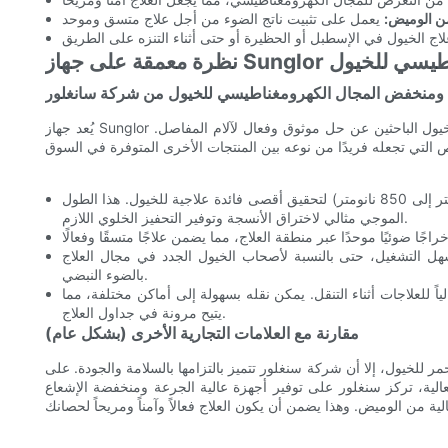
ن الوميض:
هرومغناطيسي للخيول
 ومنخفض المجال الكهرومغناطيسي للخيول من شركة سانغلور
يُعد جهاز Sunglor عالي الجرعة ومنخفض المجال الكهرومغناطيسي خيارًا مثاليًا لأصحاب الخيول الباحثين عن حل موثوق وفعال لآلام المفاصل.
يستخدم الجهاز الطول الموجي الأمثل (من 630 نانومتر إلى 850 نانومتر) لتحقيق أقصى فائدة علاجية للخيول. هذا الطول
الموجي مثالي لاختراق الأنسجة وتوفير التحفيز الخلوي اللازم.
ل التشغيل، حتى بالنسبة لأصحاب الخيول الجدد في مجال العلاج
بالضوء النبضي.
اً للعلاجات أثناء التنقل. يمكن نقله بسهولة إلى أماكن مختلفة، مما
يتيح مرونة في جداول العلاج.
مقارنة مع العلامات التجارية الأخرى (بشكل عام)
حمر للخيول، إلا أن شركة سنغلور تتميز بالتزامها بالسلامة والجودة. على
الية، تركز سنغلور على توفير أجهزة عالية الجرعة ومنخفضة الإشعاع