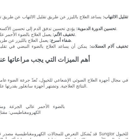
تقليل الالتهاب:
يساعد العلاج بالليزر عن طريق تقليل الالتهاب عن طريق تثبي
يؤدي تحسين تدفق الدم إلى تحسين الأكسجة ونقل المغذيات، وهما أمران بالغا الأهمية لإصلاح الأنسجة وتجديدها.
تحسين الدورة الدموية:
يعمل العلاج بالضوء الأحمر على تقليل إشارات الألم وتعزيز آليات تخفيف الألم الطبيعية في الجسم.
تخفيف الألم:
يعمل العلاج بالليزر عن طريق تسريع عملية الشفاء من خلال تعزيز تجديد الخلايا وإنتاج الكولاجين.
شفاء أسرع:
تخفيف آلام العضلات:
يمكن أن يساعد العلاج بالضوء النبضي في تقلي
أهم الميزات التي يجب مراعاتها عند
في مجال أجهزة العلاج الضوئي الإشعاعي للخيول، تُعدّ جرعة الضوء عاملا
النتائج العلاجية. وتشتهر أجهزة سانغلور بقدرتها على توفير جرعات عالية، مما يضمن أقصى فعالية في إدارة آلام المفاصل.
قد يُشكل التعرض للمجالات الكهرومغناطيسية مصدر قلق عند ا