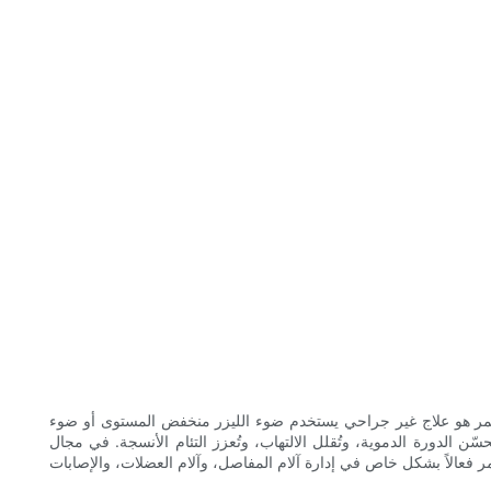
اج غير جراحي يستخدم ضوء الليزر منخفض المستوى أو ضوء LED لتحفيز وظائف الخلايا. يمتص الجلد والأنسجة هذا
سّن الدورة الدموية، وتُقلل الالتهاب، وتُعزز التئام الأنسجة. في مجال