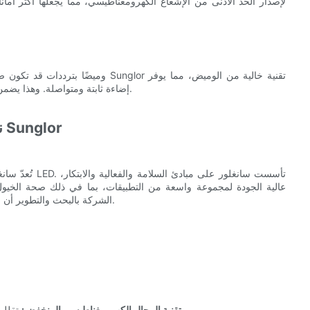
لإصدار الحد الأدنى من الإشعاع الكهرومغناطيسي، مما يجعلها أكثر أما
إضاءة ثابتة ومتواصلة. وهذا يضمن وصول الضوء إلى الأنسجة بشكل متساوٍ، مما يزيد من الفوائد العلاجية.
نقدم لكم أجهزة العلاج بالضوء الأحمر للخيول من Sunglor
تُعدّ سانغلور 
الشركة بالبحث والتطوير أن منتجاتها تتطور باستمرار لتلبية احتياجات مُلّاك الخيول والأطباء البيطريين.
تقلل من التعرض للمجال الكهرومغناطيسي، مما يجعل العلاج آمنًا ومريحًا.
تقنية المجال الكهرومغناطيسي المنخفض: