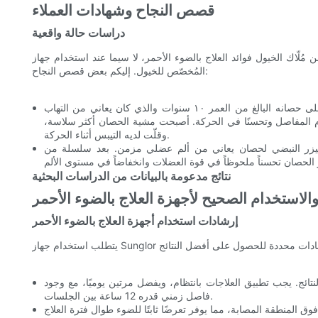
قصص النجاح وشهادات العملاء
دراسات حالة واقعية
الخيول فوائد العلاج بالضوء الأحمر، لا سيما عند استخدام جهاز Sunglor عالي الجرعة ومنخفض المجال الكهرومغناطيسي
المُخصّص للخيول. إليكم بعض قصص النجاح:
استخدم السيد سميث، وهو مالك خيول، جهاز سانغلور على حصانه البالغ من العمر ١٠ سنوات والذي كان يعاني من التهاب
م المفاصل وتحسنًا في الحركة. أصبحت مشية الحصان أكثر سلاسة،
وقلّت لديه التيبس أثناء الحركة.
ليزر النبضي لحصان يعاني من ألم عضلي مزمن. بعد سلسلة من
نتائج مدعومة بالبيانات من الدراسات البحثية
والاستخدام الصحيح لأجهزة العلاج بالضوء الأحمر
إرشادات استخدام أجهزة العلاج بالضوء الأحمر
نتائج. يجب تطبيق العلاجات بانتظام، ويفضل مرتين يوميًا، مع وجود
فاصل زمني قدره 12 ساعة بين الجلسات.