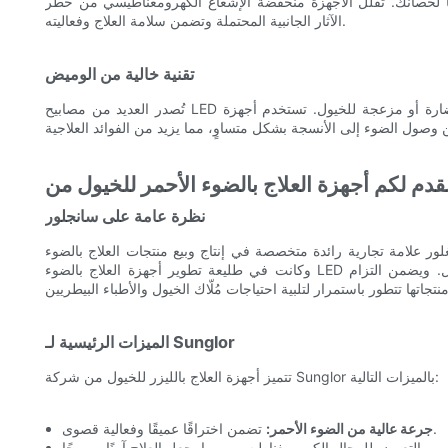
نًا لحصانك. تُقلل الأجهزة منخفضة الإشعاع الكهرومغناطيسي من خطر
الآثار الجانبية المحتملة وتضمن سلامة العلاج وفعاليته.
تقنية خالية من الوميض
تُصدر العديد من مصابيح LED وميضًا بترددات قد تكون ضارة أو مزعجة للخيول. تستخدم أجهزة Sunglor تقنية خالية من الوميض، مما يوفر
نظرة عامة على سانجلور
علامة تجارية رائدة متخصصة في إنتاج وبيع منتجات العلاج بالضوء LED. تأسست سانغلور على مبادئ السلامة والفعالية والابتكار،
وكانت في طليعة تطوير أجهزة العلاج بالضوء LED عالية الجودة لمجموعة واسعة من التطبيقات، بما في ذلك صحة الخيول. ويضمن التزام
الميزات الرئيسية لـ Sunglor
تتميز أجهزة العلاج بالليزر للخيول من شركة Sunglor بالميزات التالية:
تضمن اختراقًا عميقًا وفعالية قصوى.
جرعة عالية من الضوء الأحمر: