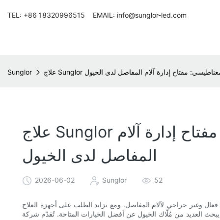
TEL: +86 18320996515 EMAIL: info@sunglor-led.com
كهرومغناطيسي: مفتاح إدارة آلام المفاصل لدى الخيول
Sunglor
علاج Sunglor بالضوء الأحمر عالي الجرعة ومنخفض المجال الكهرومغناطيسي: مفتاح إدارة آلام
المفاصل لدى الخيول
2026-06-02
Sunglor
52
 فعال وغير جراحي لآلام المفاصل. ومع تزايد الطلب على أجهزة العلاج
د من مُلّاك الخيول عن أفضل الخيارات المتاحة. تُقدّم شركة Sunglor، الرائدة في منتجات العلاج