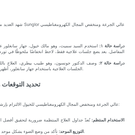
شهد العديد من مُلّاك 
دراسة حالة ١:
المفاصل. بعد بضع جلسات علاجية فقط، لاحظ انخفاضًا ملحوظًا في تور
دراسة حالة ٢:
وصف الدكتور جونسون، وهو طبيب بيطري، العلاج بال
الجلسات العلاجية باستخدام جهاز سانغلور، أظهر الحصان تحسناً ملحوظاً في قوة العضلات وانخفاضاً في مستوى الألم.
تحديد التوقعات 
يتطلب استخدام جهاز Sunglor عالي الجرعة ومنخفض المجال الكهرومغناطيسي للخيول الالتزام بإرشادات محددة للحصول على أفضل النتائج:
الاستخدام المنتظم:
تُعدّ جداول العلاج المنتظمة ضرورية لتحقيق أفضل ال
تأكد من وضع الضوء بشكل موحد فوق المنطقة المصابة، مما يوفر تعرضًا ثابتًا للضوء طوال فترة العلاج.
التوزيع الموحد: