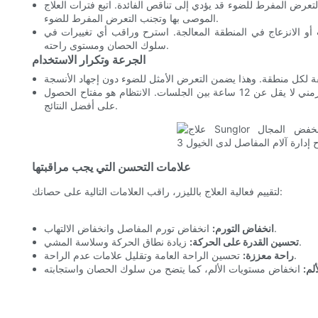
لتعرض المفرط للضوء قد يؤدي إلى تناقص الفائدة. اتبع فترات العلاج
الموصى بها وتجنب التعرض المفرط للضوء.
 أو الانزعاج في المنطقة المعالجة. استرح وراقب أي تغييرات في
سلوك الحصان ومستوى راحته.
الجرعة وتكرار الاستخدام
يُنصح بالعلاج مرتين يومياً، مع مراعاة ترك فاصل زمني لا يقل عن 12 ساعة بين الجلسات. الانتظام هو مفتاح الحصول
على أفضل النتائج.
علامات التحسن التي يجب مراقبتها
لتقييم فعالية العلاج بالليزر، راقب العلامات التالية على حصانك:
انخفاض تورم المفاصل وانخفاض الالتهاب.
انخفاض التورم:
زيادة نطاق الحركة وسلاسة المشي.
تحسين القدرة على الحركة:
تحسين الراحة العامة وتقليل علامات عدم الراحة.
راحة معززة:
لم: