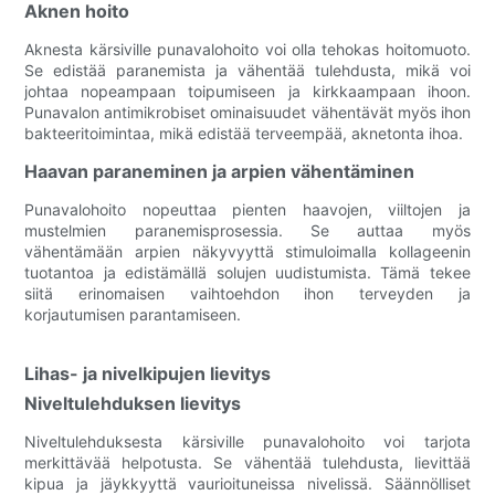
Aknen hoito
Aknesta kärsiville punavalohoito voi olla tehokas hoitomuoto.
Se edistää paranemista ja vähentää tulehdusta, mikä voi
johtaa nopeampaan toipumiseen ja kirkkaampaan ihoon.
Punavalon antimikrobiset ominaisuudet vähentävät myös ihon
bakteeritoimintaa, mikä edistää terveempää, aknetonta ihoa.
Haavan paraneminen ja arpien vähentäminen
Punavalohoito nopeuttaa pienten haavojen, viiltojen ja
mustelmien paranemisprosessia. Se auttaa myös
vähentämään arpien näkyvyyttä stimuloimalla kollageenin
tuotantoa ja edistämällä solujen uudistumista. Tämä tekee
siitä erinomaisen vaihtoehdon ihon terveyden ja
korjautumisen parantamiseen.
Lihas- ja nivelkipujen lievitys
Niveltulehduksen lievitys
Niveltulehduksesta kärsiville punavalohoito voi tarjota
merkittävää helpotusta. Se vähentää tulehdusta, lievittää
kipua ja jäykkyyttä vaurioituneissa nivelissä. Säännölliset