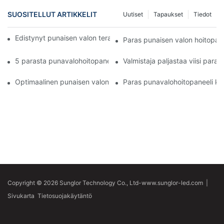
SUOSITELLUT ARTIKKELIT
Uutiset
Tapaukset
Tiedot
Edistynyt punaisen valon terapiapaneeli kotona valmistajalta
Paras punaisen valon hoitopane
5 parasta punavalohoitopaneelia kotikäyttöön
Valmistaja paljastaa viisi para
Optimaalinen punaisen valon hoitopaneeli kotona silmien tervey
Paras punavalohoitopaneeli ko
Copyright © 2026 Sunglor Technology Co., Ltd-www.sunglor-led.com
|
Sivukarta
Tietosuojakäytäntö