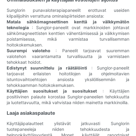
Sunglorin punavaloterapiapaneelit erottuvat useiden
kilpailijoihin verrattuna ominaispiirteiden ansiosta:
Matala sähkömagneettinen kenttä ja välkkymätön
teknologia
: Sunglor-paneelit ovat markkinoiden johtavat
sähkömagneettisten kenttien vähentämisessä ja välkkymisen
poistamisessa, mikä varmistaa turvallisemman
hoitokokemuksen.
Suurempi valoteho
: Paneelit tarjoavat suuremman
valotehon vaarantamatta turvallisuutta ja varmistaen
tehokkaat hoidot.
Edistynyt suunnittelu ja räätälöinti
: Sunglor-paneelit
tarjoavat erilaisten hoitotilojen ja ohjelmoitavien
istuntovaihtoehtojen ansiosta yksilöllisemmän ja
tehokkaamman hoitokokemuksen.
Käyttäjien suositukset ja suositukset
: Käyttäjien
positiivinen palaute korostaa Sunglor-paneelien tehokkuutta
ja luotettavuutta, mikä vahvistaa niiden mainetta markkinoilla.
Laaja asiakaspalaute
Käyttäjäpalautteet ylistävät jatkuvasti Sunglorin
tuotepaneeleja niiden tehokkuudesta ja
helppokäyttöisyydestä. Monet käyttäjät raportoivat