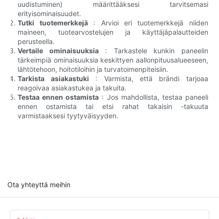
uudistuminen) määrittääksesi tarvitsemasi
erityisominaisuudet.
Tutki tuotemerkkejä
: Arvioi eri tuotemerkkejä niiden
maineen, tuotearvostelujen ja käyttäjäpalautteiden
perusteella.
Vertaile ominaisuuksia
: Tarkastele kunkin paneelin
tärkeimpiä ominaisuuksia keskittyen aallonpituusalueeseen,
lähtötehoon, hoitotiloihin ja turvatoimenpiteisiin.
Tarkista asiakastuki
: Varmista, että brändi tarjoaa
reagoivaa asiakastukea ja takuita.
Testaa ennen ostamista
: Jos mahdollista, testaa paneeli
ennen ostamista tai etsi rahat takaisin -takuuta
varmistaaksesi tyytyväisyyden.
Ota yhteyttä meihin