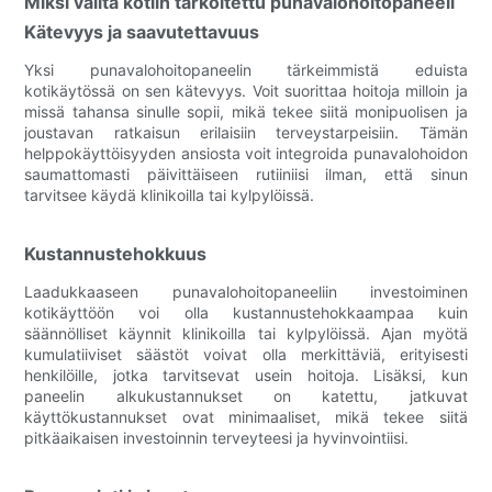
Miksi valita kotiin tarkoitettu punavalohoitopaneeli
Kätevyys ja saavutettavuus
Yksi punavalohoitopaneelin tärkeimmistä eduista
kotikäytössä on sen kätevyys. Voit suorittaa hoitoja milloin ja
missä tahansa sinulle sopii, mikä tekee siitä monipuolisen ja
joustavan ratkaisun erilaisiin terveystarpeisiin. Tämän
helppokäyttöisyyden ansiosta voit integroida punavalohoidon
saumattomasti päivittäiseen rutiiniisi ilman, että sinun
tarvitsee käydä klinikoilla tai kylpylöissä.
Kustannustehokkuus
Laadukkaaseen punavalohoitopaneeliin investoiminen
kotikäyttöön voi olla kustannustehokkaampaa kuin
säännölliset käynnit klinikoilla tai kylpylöissä. Ajan myötä
kumulatiiviset säästöt voivat olla merkittäviä, erityisesti
henkilöille, jotka tarvitsevat usein hoitoja. Lisäksi, kun
paneelin alkukustannukset on katettu, jatkuvat
käyttökustannukset ovat minimaaliset, mikä tekee siitä
pitkäaikaisen investoinnin terveyteesi ja hyvinvointiisi.