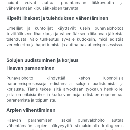
hoidot voivat auttaa parantamaan liikkuvuutta ja
vähentämään kipulääkkeiden tarvetta.
Kipeät lihakset ja tulehduksen vähentäminen
Urheilijat ja kuntoilijat käyttävät usein punavalohoitoa
lievittääkseen lihaskipuja ja vähentääkseen liikunnan jälkeistä
tulehdusta. Valo tunkeutuu syvälle kudoksiin, mikä edistää
verenkiertoa ja hapettumista ja auttaa palautumisprosessissa.
Solujen uudistuminen ja korjaus
Haavan paraneminen
Punavalohoito kiihdyttää kehon luonnollisia
paranemisprosesseja edistämällä solujen uudistumista ja
korjausta. Tämä tekee siitä arvokkaan työkalun henkilöille,
joilla on erilaisia ​​iho- ja kudosvammoja, edistäen nopeampaa
paranemista ja toipumista.
Arpien vähentäminen
Haavan paranemisen lisäksi punavalohoito auttaa
vähentämään arpien näkyvyyttä stimuloimalla kollageenin