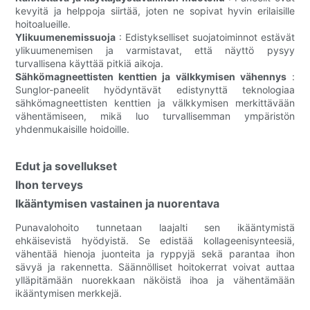
kevyitä ja helppoja siirtää, joten ne sopivat hyvin erilaisille
hoitoalueille.
Ylikuumenemissuoja
: Edistykselliset suojatoiminnot estävät
ylikuumenemisen ja varmistavat, että näyttö pysyy
turvallisena käyttää pitkiä aikoja.
Sähkömagneettisten kenttien ja välkkymisen vähennys
:
Sunglor-paneelit hyödyntävät edistynyttä teknologiaa
sähkömagneettisten kenttien ja välkkymisen merkittävään
vähentämiseen, mikä luo turvallisemman ympäristön
yhdenmukaisille hoidoille.
Edut ja sovellukset
Ihon terveys
Ikääntymisen vastainen ja nuorentava
Punavalohoito tunnetaan laajalti sen ikääntymistä
ehkäisevistä hyödyistä. Se edistää kollageenisynteesiä,
vähentää hienoja juonteita ja ryppyjä sekä parantaa ihon
sävyä ja rakennetta. Säännölliset hoitokerrat voivat auttaa
ylläpitämään nuorekkaan näköistä ihoa ja vähentämään
ikääntymisen merkkejä.