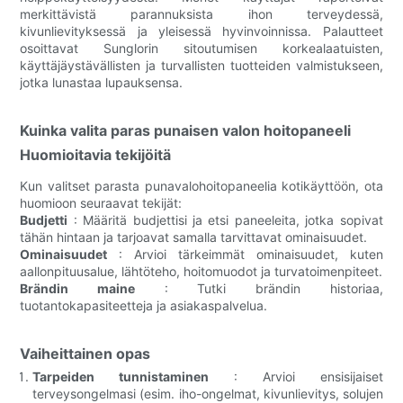
merkittävistä parannuksista ihon terveydessä,
kivunlievityksessä ja yleisessä hyvinvoinnissa. Palautteet
osoittavat Sunglorin sitoutumisen korkealaatuisten,
käyttäjäystävällisten ja turvallisten tuotteiden valmistukseen,
jotka lunastaa lupauksensa.
Kuinka valita paras punaisen valon hoitopaneeli
Huomioitavia tekijöitä
Kun valitset parasta punavalohoitopaneelia kotikäyttöön, ota
huomioon seuraavat tekijät:
Budjetti
: Määritä budjettisi ja etsi paneeleita, jotka sopivat
tähän hintaan ja tarjoavat samalla tarvittavat ominaisuudet.
Ominaisuudet
: Arvioi tärkeimmät ominaisuudet, kuten
aallonpituusalue, lähtöteho, hoitomuodot ja turvatoimenpiteet.
Brändin maine
: Tutki brändin historiaa,
tuotantokapasiteetteja ja asiakaspalvelua.
Vaiheittainen opas
Tarpeiden tunnistaminen
: Arvioi ensisijaiset
terveysongelmasi (esim. iho-ongelmat, kivunlievitys, solujen