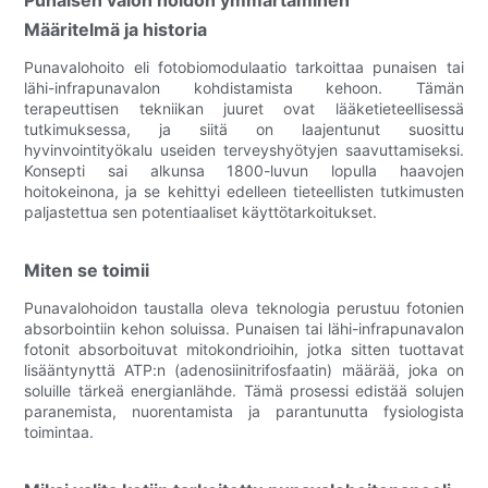
Määritelmä ja historia
Punavalohoito eli fotobiomodulaatio tarkoittaa punaisen tai
lähi-infrapunavalon kohdistamista kehoon. Tämän
terapeuttisen tekniikan juuret ovat lääketieteellisessä
tutkimuksessa, ja siitä on laajentunut suosittu
hyvinvointityökalu useiden terveyshyötyjen saavuttamiseksi.
Konsepti sai alkunsa 1800-luvun lopulla haavojen
hoitokeinona, ja se kehittyi edelleen tieteellisten tutkimusten
paljastettua sen potentiaaliset käyttötarkoitukset.
Miten se toimii
Punavalohoidon taustalla oleva teknologia perustuu fotonien
absorbointiin kehon soluissa. Punaisen tai lähi-infrapunavalon
fotonit absorboituvat mitokondrioihin, jotka sitten tuottavat
lisääntynyttä ATP:n (adenosiinitrifosfaatin) määrää, joka on
soluille tärkeä energianlähde. Tämä prosessi edistää solujen
paranemista, nuorentamista ja parantunutta fysiologista
toimintaa.