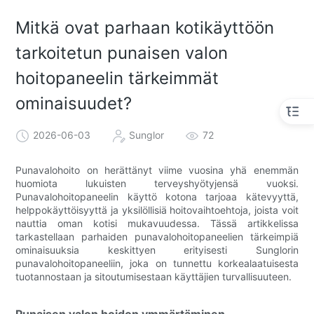
Mitkä ovat parhaan kotikäyttöön
tarkoitetun punaisen valon
hoitopaneelin tärkeimmät
ominaisuudet?
2026-06-03
Sunglor
72
Punavalohoito on herättänyt viime vuosina yhä enemmän
huomiota lukuisten terveyshyötyjensä vuoksi.
Punavalohoitopaneelin käyttö kotona tarjoaa kätevyyttä,
helppokäyttöisyyttä ja yksilöllisiä hoitovaihtoehtoja, joista voit
nauttia oman kotisi mukavuudessa. Tässä artikkelissa
tarkastellaan parhaiden punavalohoitopaneelien tärkeimpiä
ominaisuuksia keskittyen erityisesti Sunglorin
punavalohoitopaneeliin, joka on tunnettu korkealaatuisesta
tuotannostaan ​​ja sitoutumisestaan ​​käyttäjien turvallisuuteen.
Punaisen valon hoidon ymmärtäminen