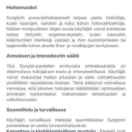
Hoitomuodot
Sunglorin punavalohoitopaneeli tarjoaa useita hoitotiloja,
kuten kasvojen, vartalon ja koko kehon hoitovaihtoehtoja.
Näiden monipuolisten tilojen avulla käyttäjät voivat kohdistaa
hoitoa tiettyihin ongelma-alueisiin, kuten kasvoihin
ikääntymisen merkkejä vastaan ​​ja ihon nuorentamiseen tai
laajemmille kehon alueille lihas- ja nivelkipujen lievitykseen.
Annoksen ja intensiteetin säätö
Yksi Sunglor-paneelien erottuvista ominaisuuksista on
ohjelmoitava hoitojakson kesto ja intensiteettitasot. Käyttäjät
voivat mukauttaa hoidon pituuden ja valon voimakkuuden
yksilöllisten tarpeidensa mukaan. Tämä edistynyt ominaisuus
varmistaa, että jokainen hoitojakso räätälöidään optimaalisen
annoksen tuottamiseksi, maksimoiden tehokkuuden ja
vaikuttavuuden.
Suunnittelu ja turvallisuus
Käyttäjän turvallisuus mielessä suunnitelluissa Sunglorin
paneeleissa on useita turvaominaisuuksia:
Kannettava ja käyttäjäystävällinen muotoilu
: Paneelit ovat