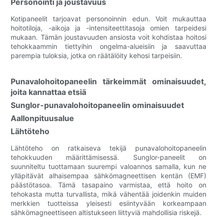
Personointi ja joustavuus
Kotipaneelit tarjoavat personoinnin edun. Voit mukauttaa
hoitotiloja, -aikoja ja -intensiteettitasoja omien tarpeidesi
mukaan. Tämän joustavuuden ansiosta voit kohdistaa hoitosi
tehokkaammin tiettyihin ongelma-alueisiin ja saavuttaa
parempia tuloksia, jotka on räätälöity kehosi tarpeisiin.
Punavalohoitopaneelin tärkeimmät ominaisuudet,
joita kannattaa etsiä
Sunglor-punavalohoitopaneelin ominaisuudet
Aallonpituusalue
Lähtöteho
Lähtöteho on ratkaiseva tekijä punavalohoitopaneelin
tehokkuuden määrittämisessä. Sunglor-paneelit on
suunniteltu tuottamaan suurempi valoannos samalla, kun ne
ylläpitävät alhaisempaa sähkömagneettisen kentän (EMF)
päästötasoa. Tämä tasapaino varmistaa, että hoito on
tehokasta mutta turvallista, mikä vähentää joidenkin muiden
merkkien tuotteissa yleisesti esiintyvään korkeampaan
sähkömagneettiseen altistukseen liittyviä mahdollisia riskejä.