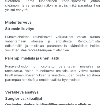
tuotantoa. Tämä luonnollinen korjausprosessi johtaa
sileämpiin ja vähemmän näkyviin arpiin, mikä parantaa ihon
yleistä eheyttä.
Mielenterveys
Stressin lievitys
Punavalohoidon rauhoittavat vaikutukset voivat auttaa
vähentämään stressiä ja ahdistusta. Rentoutumista
edistämällä ja mielialaa parantamalla säännölliset hoidot
voivat edistää terveellisempää mielentilaa.
Parempi mieliala ja unen laatu
Punavalohoidon on osoitettu parantavan mielialaa ja
unenlaatua. Valon rauhoittavat ominaisuudet voivat auttaa
lievittämään masennuksen ja unettomuuden oireita edistäen
parempaa henkistä ja emotionaalista hyvinvointia.
Vertaileva analyysi
Sunglor vs. kilpailijat
Ominaisuuksien ja käyttäjäarvostelujen sijoitus