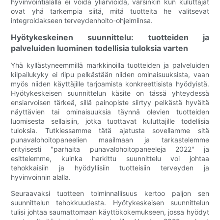
hyvinvointialalla ei voida yliarvioida, varsinkin kun kuluttajat
ovat yhä tarkempia siitä, mitä tuotteita he valitsevat
integroidakseen terveydenhoito-ohjelmiinsa.
Hyötykeskeinen suunnittelu: tuotteiden ja
palveluiden luominen todellisia tuloksia varten
Yhä kyllästyneemmillä markkinoilla tuotteiden ja palveluiden
kilpailukyky ei riipu pelkästään niiden ominaisuuksista, vaan
myös niiden käyttäjille tarjoamista konkreettisista hyödyistä.
Hyötykeskeisen suunnittelun käsite on tässä yhteydessä
ensiarvoisen tärkeä, sillä painopiste siirtyy pelkästä hyvältä
näyttävien tai ominaisuuksia täynnä olevien tuotteiden
luomisesta sellaisiin, jotka tuottavat kuluttajille todellisia
tuloksia. Tutkiessamme tätä ajatusta sovellamme sitä
punavalohoitopaneelien maailmaan ja tarkastelemme
erityisesti "parhaita punavalohoitopaneeleja 2022" ja
esittelemme, kuinka harkittu suunnittelu voi johtaa
tehokkaisiin ja hyödyllisiin tuotteisiin terveyden ja
hyvinvoinnin alalla.
Seuraavaksi tuotteen toiminnallisuus kertoo paljon sen
suunnittelun tehokkuudesta. Hyötykeskeisen suunnittelun
tulisi johtaa saumattomaan käyttökokemukseen, jossa hyödyt