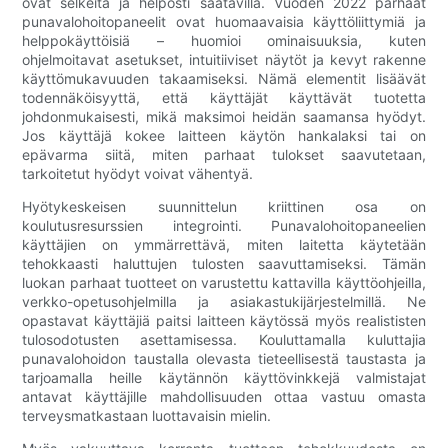
ovat selkeitä ja helposti saatavilla. Vuoden 2022 parhaat
punavalohoitopaneelit ovat huomaavaisia ​​käyttöliittymiä ja
helppokäyttöisiä – huomioi ominaisuuksia, kuten
ohjelmoitavat asetukset, intuitiiviset näytöt ja kevyt rakenne
käyttömukavuuden takaamiseksi. Nämä elementit lisäävät
todennäköisyyttä, että käyttäjät käyttävät tuotetta
johdonmukaisesti, mikä maksimoi heidän saamansa hyödyt.
Jos käyttäjä kokee laitteen käytön hankalaksi tai on
epävarma siitä, miten parhaat tulokset saavutetaan,
tarkoitetut hyödyt voivat vähentyä.
Hyötykeskeisen suunnittelun kriittinen osa on
koulutusresurssien integrointi. Punavalohoitopaneelien
käyttäjien on ymmärrettävä, miten laitetta käytetään
tehokkaasti haluttujen tulosten saavuttamiseksi. Tämän
luokan parhaat tuotteet on varustettu kattavilla käyttöohjeilla,
verkko-opetusohjelmilla ja asiakastukijärjestelmillä. Ne
opastavat käyttäjiä paitsi laitteen käytössä myös realististen
tulosodotusten asettamisessa. Kouluttamalla kuluttajia
punavalohoidon taustalla olevasta tieteellisestä taustasta ja
tarjoamalla heille käytännön käyttövinkkejä valmistajat
antavat käyttäjille mahdollisuuden ottaa vastuu omasta
terveysmatkastaan ​​luottavaisin mielin.