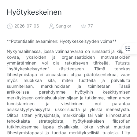
Hyötykeskeinen
2026-07-06
Sunglor
77
**Potentiaalin avaaminen: Hyötykeskeisyyden voima**
Nykymaailmassa, jossa valinnanvaraa on runsaasti ja kilpailu
kovaa, yksilöiden ja organisaatioiden motivaatioiden
ymmärtäminen voi olla ratkaisevan tärkeää. Tutustu
"hyötykeskeisyyden" käsitteeseen. Tämä tehokas
lähestymistapa ei ainoastaan ​​ohjaa päätöksentekoa, vaan
myös muokkaa sitä, miten tuotteita ja palveluita
suunnitellaan, markkinoidaan ja toimitetaan. Tässä
artikkelissa perehdymme hyötyihin keskittymisen
merkitykseen ominaisuuksien sijaan ja tutkimme, miten arvon
tunnistaminen ja viestiminen voi parantaa
asiakastyytyväisyyttä, uskollisuutta ja yleistä menestystä.
Olitpa sitten yritysjohtaja, markkinoija tai vain kiinnostunut
tehokkaista strategioista, hyötykeskeisen filosofian
tutkimuksemme lupaa oivalluksia, jotka voivat muuttaa
lähestymistapaasi ja tuottaa merkityksellisiä tuloksia. Liity