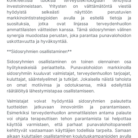
konkreettisia tuloksia terveysteknologiaan tehdyistä
investoinneistaan. Yritysten on välttämätöntä viestiä
hyödyistä selkeästi näyttöön perustuvien
markkinointistrategioiden avulla ja esitellä tietoja ja
suosituksia, jotka ovat linjassa terveydenhuollon
ammattilaisten väitteiden kanssa. Tämä sidosryhmien välinen
synergia muodostaa perustan, joka parantaa punavalohoidon
uskottavuutta ja hyväksyntää.
**Sidosryhmien osallistaminen**
Sidosryhmien osallistaminen on toinen olennainen osa
hyötykeskeisiä periaatteita. Punavalohoidon markkinoilla
sidosryhmiin kuuluvat valmistajat, terveydenhuollon tarjoajat,
kuluttajat, sääntelyelimet ja tutkijat. Jokaisella näistä tahoista
on omat motiivinsa ja odotuksensa, mikä edellyttää
räätälöityä lähestymistapaa osallistamiseen.
Valmistajat voivat hyödyntää sidosryhmien palautetta
tuotteiden jatkuvaan innovointiin ja parantamiseen.
Esimerkiksi terveydenhuollon ammattilaisten antama palaute
voi ohjata terapeuttisen tehon parantamista tai helpottaa
käyttöä varmistaen, että parhaat punavalohoitopaneelit
kehittyvät vastaamaan käyttäjien todellisia tarpeita. Samaan
aikaan kuluttajien osallistaminen koulutuskampanjoiden avulla