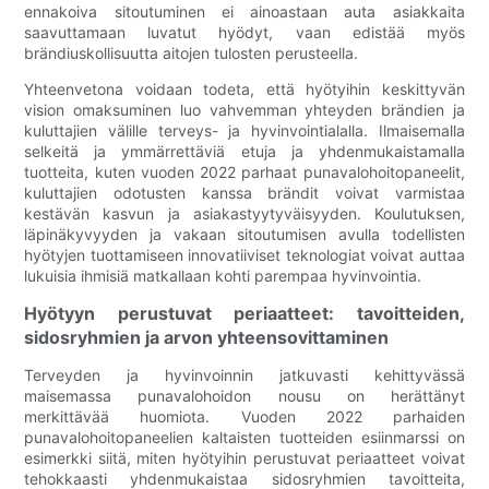
ennakoiva sitoutuminen ei ainoastaan ​​auta asiakkaita
saavuttamaan luvatut hyödyt, vaan edistää myös
brändiuskollisuutta aitojen tulosten perusteella.
Yhteenvetona voidaan todeta, että hyötyihin keskittyvän
vision omaksuminen luo vahvemman yhteyden brändien ja
kuluttajien välille terveys- ja hyvinvointialalla. Ilmaisemalla
selkeitä ja ymmärrettäviä etuja ja yhdenmukaistamalla
tuotteita, kuten vuoden 2022 parhaat punavalohoitopaneelit,
kuluttajien odotusten kanssa brändit voivat varmistaa
kestävän kasvun ja asiakastyytyväisyyden. Koulutuksen,
läpinäkyvyyden ja vakaan sitoutumisen avulla todellisten
hyötyjen tuottamiseen innovatiiviset teknologiat voivat auttaa
lukuisia ihmisiä matkallaan kohti parempaa hyvinvointia.
Hyötyyn perustuvat periaatteet: tavoitteiden,
sidosryhmien ja arvon yhteensovittaminen
Terveyden ja hyvinvoinnin jatkuvasti kehittyvässä
maisemassa punavalohoidon nousu on herättänyt
merkittävää huomiota. Vuoden 2022 parhaiden
punavalohoitopaneelien kaltaisten tuotteiden esiinmarssi on
esimerkki siitä, miten hyötyihin perustuvat periaatteet voivat
tehokkaasti yhdenmukaistaa sidosryhmien tavoitteita,