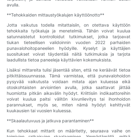
avulla.
**Tehokkaiden mittaustyökalujen käyttöönotto**
Jotta vaikutus todella mitattaisiin, on otettava käyttöön
tehokkaita työkaluja ja menetelmiä. Tähän voivat kuulua
satunnaistetut kontrolloidut tutkimukset, jotka tarjoavat
tiukan tieteellisen validoinnin vuoden 2022 parhaiden
punavalohoitopaneelien hyödyille. Kyselyt ja käyttäjien
suositukset voivat täydentää näitä tutkimuksia ja tarjota
laadullista tietoa paneeleja käyttävien kokemuksista.
Lisäksi mittareita tulisi jäsentää siten, että ne keräävät tietoa
pitkittäissuunnassa. Tämä varmistaa, että punavalohoidon
pysyvää vaikutusta voidaan mitata ajan kuluessa eikä
otoskohtaisten arviointien avulla, jotka saattavat jättää
huomiotta pitkän aikavälin hyödyt. Kriittisiin indikaattoreihin
voivat kuulua paitsi välitön kivunlievitys tai ihonhoidon
parannukset, myös se, miten nämä hyödyt kehittyvät
kuukausien tai vuosien kuluessa.
**Skaalautuvuus ja jatkuva parantaminen**
Kun tehokkaat mittarit on määritetty, seuraava vaihe on
toimivien ratkaisujen skaalaaminen. Ymmärtämällä, mitkä