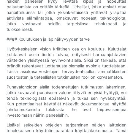
näiden paneelien kyky lievittää kipua ja nopeuttaa
palautumista on erittäin tärkeää. Urheilijat, jotka etsivät etua
harjoitteluunsa tai jotka yksinkertaisesti yrittävät ylläpitää
aktiivista elämäntapaa, omaksuvat nopeasti teknologioita,
jotka vastaavat heidän tarpeisiinsa tehokkaasti ja
tuloksellisesti.
#### Koulutuksen ja läpinäkyvyyden tarve
Hyötykeskeisen vision kriittinen osa on koulutus. Kuluttajat
kohtaavat usein tiedon tulvaa, erityisesti harhaanjohtavien
väitteiden yleistyessä hyvinvointialalla. Siksi on tärkeää, että
brändit rakentavat luottamusta olemalla avoimia tuotteistaan.
Tässä asiakasarvostelujen, terveydenhuollon ammattilaisten
suositusten ja tieteellisten tutkimusten rooli on korvaamaton.
Punavalohoidon alalla todennettujen tutkimusten jakaminen,
jotka kuvaavat punaiseen valoon liittyviä erityisiä hyötyjä, voi
tehdä teknologiasta epäselvän ja tukea sen hyväksyntää.
Kun potentiaaliset käyttäjät näkevät dokumentoitua näyttöä
johdonmukaisista tuloksista, he ovat taipuvaisempia
investoimaan näihin paneeleihin.
Lisäksi selkeiden ohjeiden tarjoaminen näiden laitteiden
tehokkaaseen käyttöön parantaa käyttäjäkokemusta. Tämä