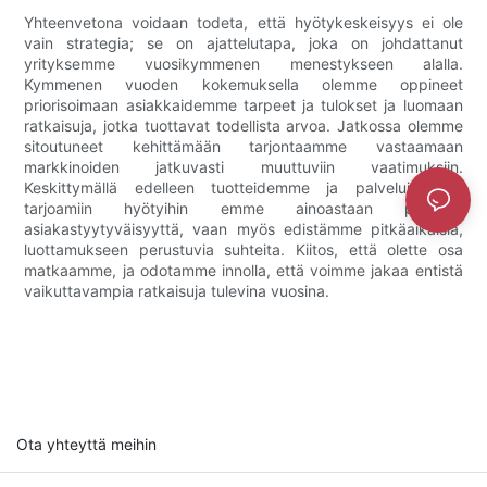
Yhteenvetona voidaan todeta, että hyötykeskeisyys ei ole
vain strategia; se on ajattelutapa, joka on johdattanut
yrityksemme vuosikymmenen menestykseen alalla.
Kymmenen vuoden kokemuksella olemme oppineet
priorisoimaan asiakkaidemme tarpeet ja tulokset ja luomaan
ratkaisuja, jotka tuottavat todellista arvoa. Jatkossa olemme
sitoutuneet kehittämään tarjontaamme vastaamaan
markkinoiden jatkuvasti muuttuviin vaatimuksiin.
Keskittymällä edelleen tuotteidemme ja palveluidemme
tarjoamiin hyötyihin emme ainoastaan ​​paranna
asiakastyytyväisyyttä, vaan myös edistämme pitkäaikaisia,
luottamukseen perustuvia suhteita. Kiitos, että olette osa
matkaamme, ja odotamme innolla, että voimme jakaa entistä
vaikuttavampia ratkaisuja tulevina vuosina.
Ota yhteyttä meihin