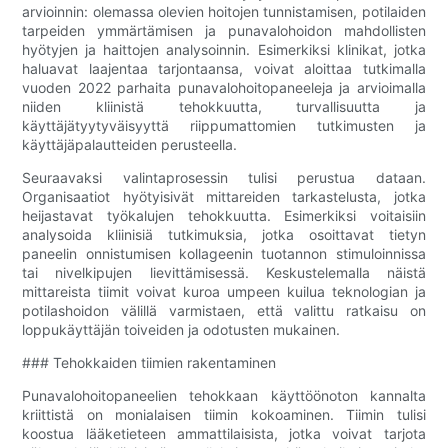
arvioinnin: olemassa olevien hoitojen tunnistamisen, potilaiden
tarpeiden ymmärtämisen ja punavalohoidon mahdollisten
hyötyjen ja haittojen analysoinnin. Esimerkiksi klinikat, jotka
haluavat laajentaa tarjontaansa, voivat aloittaa tutkimalla
vuoden 2022 parhaita punavalohoitopaneeleja ja arvioimalla
niiden kliinistä tehokkuutta, turvallisuutta ja
käyttäjätyytyväisyyttä riippumattomien tutkimusten ja
käyttäjäpalautteiden perusteella.
Seuraavaksi valintaprosessin tulisi perustua dataan.
Organisaatiot hyötyisivät mittareiden tarkastelusta, jotka
heijastavat työkalujen tehokkuutta. Esimerkiksi voitaisiin
analysoida kliinisiä tutkimuksia, jotka osoittavat tietyn
paneelin onnistumisen kollageenin tuotannon stimuloinnissa
tai nivelkipujen lievittämisessä. Keskustelemalla näistä
mittareista tiimit voivat kuroa umpeen kuilua teknologian ja
potilashoidon välillä varmistaen, että valittu ratkaisu on
loppukäyttäjän toiveiden ja odotusten mukainen.
### Tehokkaiden tiimien rakentaminen
Punavalohoitopaneelien tehokkaan käyttöönoton kannalta
kriittistä on monialaisen tiimin kokoaminen. Tiimin tulisi
koostua lääketieteen ammattilaisista, jotka voivat tarjota