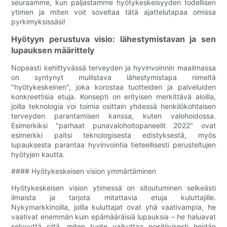
seuraamme, kun paljastamme hyötykeskeisyyden todellisen
ytimen ja miten voit soveltaa tätä ajattelutapaa omissa
pyrkimyksissäsi!
Hyötyyn perustuva visio: lähestymistavan ja sen
lupauksen määrittely
Nopeasti kehittyvässä terveyden ja hyvinvoinnin maailmassa
on syntynyt mullistava lähestymistapa nimeltä
"hyötykeskeinen", joka korostaa tuotteiden ja palveluiden
konkreettisia etuja. Konsepti on erityisen merkittävä aloilla,
joilla teknologia voi toimia osittain yhdessä henkilökohtaisen
terveyden parantamisen kanssa, kuten valohoidossa.
Esimerkiksi "parhaat punavalohoitopaneelit 2022" ovat
esimerkki paitsi teknologisesta edistyksestä, myös
lupauksesta parantaa hyvinvointia tieteellisesti perusteltujen
hyötyjen kautta.
#### Hyötykeskeisen vision ymmärtäminen
Hyötykeskeisen vision ytimessä on sitoutuminen selkeästi
ilmaista ja tarjota mitattavia etuja kuluttajille.
Nykymarkkinoilla, joilla kuluttajat ovat yhä vaativampia, he
vaativat enemmän kuin epämääräisiä lupauksia – he haluavat
selvyyttä siitä, miten tuote vaikuttaa positiivisesti heidän