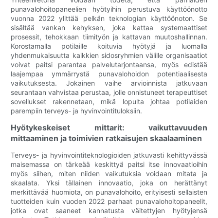
punavalohoitopaneelien hyötyihin perustuva käyttöönotto
vuonna 2022 ylittää pelkän teknologian käyttöönoton. Se
sisältää vankan kehyksen, joka kattaa systemaattiset
prosessit, tehokkaan tiimityön ja kattavan muutoshallinnan.
Korostamalla potilaille koituvia hyötyjä ja luomalla
yhdenmukaisuutta kaikkien sidosryhmien välille organisaatiot
voivat paitsi parantaa palvelutarjontaansa, myös edistää
laajempaa ymmärrystä punavalohoidon potentiaalisesta
vaikutuksesta. Jokainen vaihe arvioinnista jatkuvaan
seurantaan vahvistaa perustaa, jolle onnistuneet terapeuttiset
sovellukset rakennetaan, mikä lopulta johtaa potilaiden
parempiin terveys- ja hyvinvointituloksiin.
Hyötykeskeiset mittarit: vaikuttavuuden
mittaaminen ja toimivien ratkaisujen skaalaaminen
Terveys- ja hyvinvointiteknologioiden jatkuvasti kehittyvässä
maisemassa on tärkeää keskittyä paitsi itse innovaatioihin
myös siihen, miten niiden vaikutuksia voidaan mitata ja
skaalata. Yksi tällainen innovaatio, joka on herättänyt
merkittävää huomiota, on punavalohoito, erityisesti sellaisten
tuotteiden kuin vuoden 2022 parhaat punavalohoitopaneelit,
jotka ovat saaneet kannatusta väitettyjen hyötyjensä