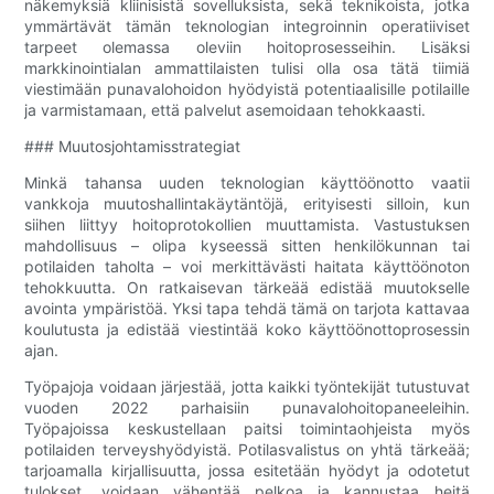
näkemyksiä kliinisistä sovelluksista, sekä teknikoista, jotka
ymmärtävät tämän teknologian integroinnin operatiiviset
tarpeet olemassa oleviin hoitoprosesseihin. Lisäksi
markkinointialan ammattilaisten tulisi olla osa tätä tiimiä
viestimään punavalohoidon hyödyistä potentiaalisille potilaille
ja varmistamaan, että palvelut asemoidaan tehokkaasti.
### Muutosjohtamisstrategiat
Minkä tahansa uuden teknologian käyttöönotto vaatii
vankkoja muutoshallintakäytäntöjä, erityisesti silloin, kun
siihen liittyy hoitoprotokollien muuttamista. Vastustuksen
mahdollisuus – olipa kyseessä sitten henkilökunnan tai
potilaiden taholta – voi merkittävästi haitata käyttöönoton
tehokkuutta. On ratkaisevan tärkeää edistää muutokselle
avointa ympäristöä. Yksi tapa tehdä tämä on tarjota kattavaa
koulutusta ja edistää viestintää koko käyttöönottoprosessin
ajan.
Työpajoja voidaan järjestää, jotta kaikki työntekijät tutustuvat
vuoden 2022 parhaisiin punavalohoitopaneeleihin.
Työpajoissa keskustellaan paitsi toimintaohjeista myös
potilaiden terveyshyödyistä. Potilasvalistus on yhtä tärkeää;
tarjoamalla kirjallisuutta, jossa esitetään hyödyt ja odotetut
tulokset, voidaan vähentää pelkoa ja kannustaa heitä