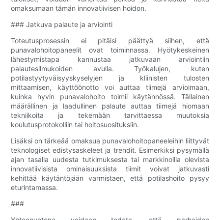
omaksumaan tämän innovatiivisen hoidon.
### Jatkuva palaute ja arviointi
Toteutusprosessin ei pitäisi päättyä siihen, että
punavalohoitopaneelit ovat toiminnassa. Hyötykeskeinen
lähestymistapa kannustaa jatkuvaan arviointiin
palautesilmukoiden avulla. Työkalujen, kuten
potilastyytyväisyyskyselyjen ja kliinisten tulosten
mittaamisen, käyttöönotto voi auttaa tiimejä arvioimaan,
kuinka hyvin punavalohoito toimii käytännössä. Tällainen
määrällinen ja laadullinen palaute auttaa tiimejä hiomaan
tekniikoita ja tekemään tarvittaessa muutoksia
koulutusprotokolliin tai hoitosuosituksiin.
Lisäksi on tärkeää omaksua punavalohoitopaneeleihin liittyvät
teknologiset edistysaskeleet ja trendit. Esimerkiksi pysymällä
ajan tasalla uudesta tutkimuksesta tai markkinoilla olevista
innovatiivisista ominaisuuksista tiimit voivat jatkuvasti
kehittää käytäntöjään varmistaen, että potilashoito pysyy
eturintamassa.
###
Yhteenvetona voidaan todeta, että parhaiden