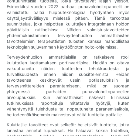
kohtuuhintaisia ​​tuotteita, jotka tavoittavat laajan yleisön.
Esimerkiksi vuoden 2022 parhaat punavalohoitopaneelit on
valmistettu paitsi huipputeknologiaa hyödyntäen myös
käyttäjäystävällisyys mielessä pitäen. Tämä tarkoittaa
suunnittelua, joka helpottaa kuluttajien integroimaan hoidon
päivittäisiin rutiineihinsa. Näiden valmistustavoitteiden
yhdenmukaistaminen terveydenhuollon ammattilaisten
tavoittelemien terapeuttisten tulosten kanssa mahdollistaa
teknologian sujuvamman käyttöönoton hoito-ohjelmissa.
Terveydenhuollon ammattilaisilla on ratkaiseva rooli
kuluttajien luottamuksen portinvartijoina. Heidän on oltava
vakuuttuneita näiden tuotteiden tehokkuudesta ja
turvallisuudesta ennen niiden suosittelemista. Heidän
tavoitteensa keskittyvät usein potilastuloksiin ja
terveysmittareiden parantamiseen, mikä on suoraan
yhteydessä parhaiden punavalohoitopaneelien
arvolupauksiin. Kun ammattilaiset näkevät kliinisissä
tutkimuksissa raportoituja mitattavia hyötyjä, kuten
vähentynyttä tulehdusta tai nopeutuneita paranemisaikoja,
he todennäköisemmin mainostavat näitä tuotteita potilaille.
Kuluttajille tavoitteet ovat selkeät: he etsivät tuotteita, jotka
lunastaa annetut lupaukset. He haluavat kokea todellisia,