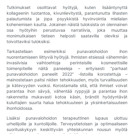
Tutkimukset osoittavat hyötyjä, kuten lisääntynyttä
kollageenin tuotantoa, kivunlievitystä, parantunutta lihasten
palautumista ja jopa psyykkistä hyvinvointia mielialan
kohenemisen kautta. Jokainen näistä tuloksista on olennainen
osa hyötyihin perustuvaa narratiivia, joka muuttaa
monimutkaisen tieteen helposti saatavilla oleviksi ja
toivottaviksi tuloksiksi.
Tarkastellaan esimerkiksi punavalohoidon ihon
nuorentamiseen liittyviä hyötyjä. Ihmisten etsiessä vähemmän
invasiivisia vaihtoehtoja perinteisille kosmeettisille
toimenpiteille näitä paneeleja – erityisesti "parhaat
punavalohoidon paneelit 2022" -listoilla korostettuja –
mainostetaan paitsi niiden tehokkuuden, myös turvallisuuden
ja kätevyyden vuoksi. Korostamalla sitä, että ihmiset voivat
parantaa ihon sävyä, vähentää ryppyjä ja parantaa ihon
rakennetta mukavasti kotoa käsin, brändit hyödyntävät
kuluttajien suurta halua tehokkuuteen ja yksinkertaisuuteen
ihonhoidossa.
Lisäksi punavalohoidon terapeuttinen lupaus ulottuu
urheilijoille ja kuntoilijoille. Terveystietoisen ja optimaaliseen
suorituskykyyn keskittyvän yhteiskunnan nousun myötä