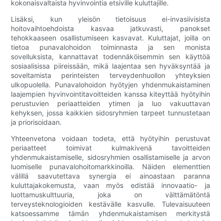
kokonaisvaltaista hyvinvointia etsiville kuluttajille.
Lisäksi, kun yleisön tietoisuus ei-invasiivisista
hoitovaihtoehdoista kasvaa jatkuvasti, panokset
tehokkaaseen osallistumiseen kasvavat. Kuluttajat, joilla on
tietoa punavalohoidon toiminnasta ja sen monista
sovelluksista, kannattavat todennäköisemmin sen käyttöä
sosiaalisissa piireissään, mikä laajentaa sen hyväksyntää ja
soveltamista perinteisten terveydenhuollon yhteyksien
ulkopuolella. Punavalohoidon hyötyjen yhdenmukaistaminen
laajempien hyvinvointitavoitteiden kanssa kiteyttää hyötyihin
perustuvien periaatteiden ytimen ja luo vakuuttavan
kehyksen, jossa kaikkien sidosryhmien tarpeet tunnustetaan
ja priorisoidaan.
Yhteenvetona voidaan todeta, että hyötyihin perustuvat
periaatteet toimivat kulmakivenä tavoitteiden
yhdenmukaistamiselle, sidosryhmien osallistamiselle ja arvon
luomiselle punavalohoitomarkkinoilla. Näiden elementtien
välillä saavutettava synergia ei ainoastaan ​​paranna
kuluttajakokemusta, vaan myös edistää innovaatio- ja
luottamuskulttuuria, joka on välttämätöntä
terveysteknologioiden kestävälle kasvulle. Tulevaisuuteen
katsoessamme tämän yhdenmukaistamisen merkitystä