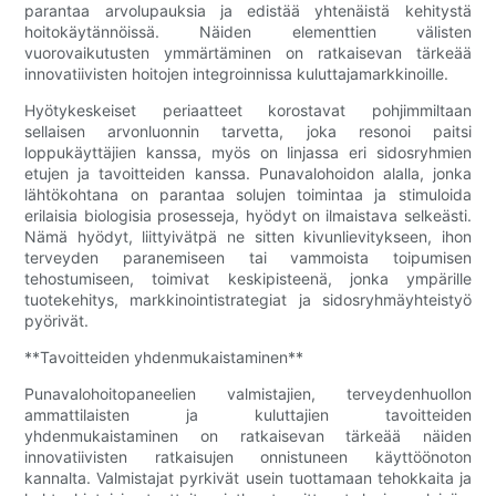
parantaa arvolupauksia ja edistää yhtenäistä kehitystä
hoitokäytännöissä. Näiden elementtien välisten
vuorovaikutusten ymmärtäminen on ratkaisevan tärkeää
innovatiivisten hoitojen integroinnissa kuluttajamarkkinoille.
Hyötykeskeiset periaatteet korostavat pohjimmiltaan
sellaisen arvonluonnin tarvetta, joka resonoi paitsi
loppukäyttäjien kanssa, myös on linjassa eri sidosryhmien
etujen ja tavoitteiden kanssa. Punavalohoidon alalla, jonka
lähtökohtana on parantaa solujen toimintaa ja stimuloida
erilaisia ​​biologisia prosesseja, hyödyt on ilmaistava selkeästi.
Nämä hyödyt, liittyivätpä ne sitten kivunlievitykseen, ihon
terveyden paranemiseen tai vammoista toipumisen
tehostumiseen, toimivat keskipisteenä, jonka ympärille
tuotekehitys, markkinointistrategiat ja sidosryhmäyhteistyö
pyörivät.
**Tavoitteiden yhdenmukaistaminen**
Punavalohoitopaneelien valmistajien, terveydenhuollon
ammattilaisten ja kuluttajien tavoitteiden
yhdenmukaistaminen on ratkaisevan tärkeää näiden
innovatiivisten ratkaisujen onnistuneen käyttöönoton
kannalta. Valmistajat pyrkivät usein tuottamaan tehokkaita ja