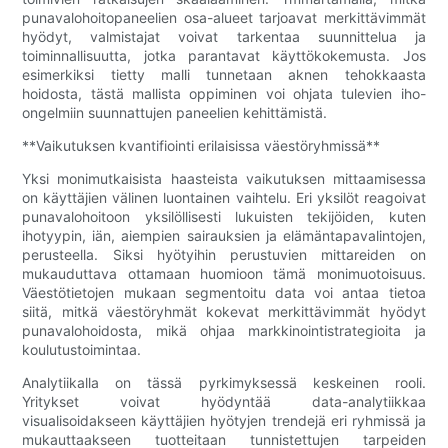
punavalohoitopaneelien osa-alueet tarjoavat merkittävimmät
hyödyt, valmistajat voivat tarkentaa suunnittelua ja
toiminnallisuutta, jotka parantavat käyttökokemusta. Jos
esimerkiksi tietty malli tunnetaan aknen tehokkaasta
hoidosta, tästä mallista oppiminen voi ohjata tulevien iho-
ongelmiin suunnattujen paneelien kehittämistä.
**Vaikutuksen kvantifiointi erilaisissa väestöryhmissä**
Yksi monimutkaisista haasteista vaikutuksen mittaamisessa
on käyttäjien välinen luontainen vaihtelu. Eri yksilöt reagoivat
punavalohoitoon yksilöllisesti lukuisten tekijöiden, kuten
ihotyypin, iän, aiempien sairauksien ja elämäntapavalintojen,
perusteella. Siksi hyötyihin perustuvien mittareiden on
mukauduttava ottamaan huomioon tämä monimuotoisuus.
Väestötietojen mukaan segmentoitu data voi antaa tietoa
siitä, mitkä väestöryhmät kokevat merkittävimmät hyödyt
punavalohoidosta, mikä ohjaa markkinointistrategioita ja
koulutustoimintaa.
Analytiikalla on tässä pyrkimyksessä keskeinen rooli.
Yritykset voivat hyödyntää data-analytiikkaa
visualisoidakseen käyttäjien hyötyjen trendejä eri ryhmissä ja
mukauttaakseen tuotteitaan tunnistettujen tarpeiden