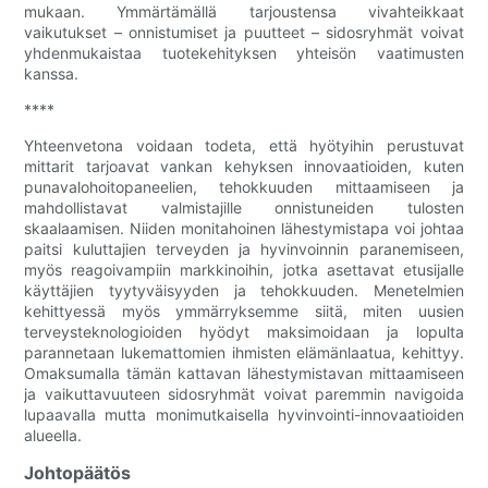
mukaan. Ymmärtämällä tarjoustensa vivahteikkaat
vaikutukset – onnistumiset ja puutteet – sidosryhmät voivat
yhdenmukaistaa tuotekehityksen yhteisön vaatimusten
kanssa.
****
Yhteenvetona voidaan todeta, että hyötyihin perustuvat
mittarit tarjoavat vankan kehyksen innovaatioiden, kuten
punavalohoitopaneelien, tehokkuuden mittaamiseen ja
mahdollistavat valmistajille onnistuneiden tulosten
skaalaamisen. Niiden monitahoinen lähestymistapa voi johtaa
paitsi kuluttajien terveyden ja hyvinvoinnin paranemiseen,
myös reagoivampiin markkinoihin, jotka asettavat etusijalle
käyttäjien tyytyväisyyden ja tehokkuuden. Menetelmien
kehittyessä myös ymmärryksemme siitä, miten uusien
terveysteknologioiden hyödyt maksimoidaan ja lopulta
parannetaan lukemattomien ihmisten elämänlaatua, kehittyy.
Omaksumalla tämän kattavan lähestymistavan mittaamiseen
ja vaikuttavuuteen sidosryhmät voivat paremmin navigoida
lupaavalla mutta monimutkaisella hyvinvointi-innovaatioiden
alueella.
Johtopäätös