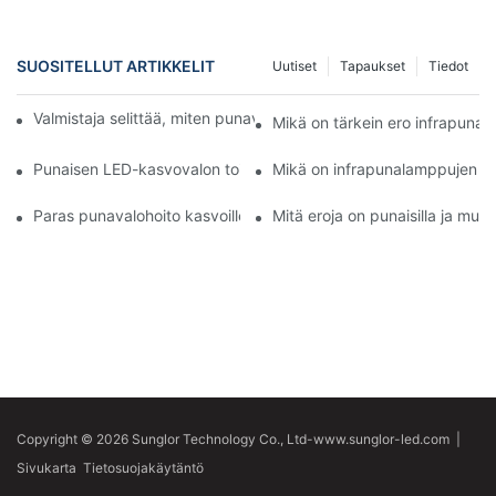
SUOSITELLUT ARTIKKELIT
Uutiset
Tapaukset
Tiedot
Valmistaja selittää, miten punavalohoito parantaa ihon terveyttä
Mikä on tärkein ero infrapuna-
Punaisen LED-kasvovalon toimintaperiaatteen ymmärtäminen
Mikä on infrapunalamppujen m
Paras punavalohoito kasvoille vs. kemialliset kuorinnat
Mitä eroja on punaisilla ja muill
Copyright © 2026 Sunglor Technology Co., Ltd-www.sunglor-led.com
|
Sivukarta
Tietosuojakäytäntö