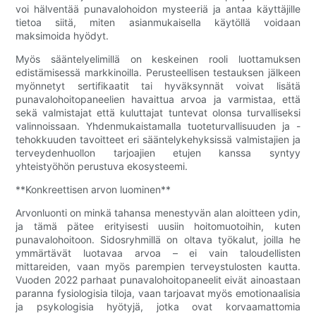
voi hälventää punavalohoidon mysteeriä ja antaa käyttäjille
tietoa siitä, miten asianmukaisella käytöllä voidaan
maksimoida hyödyt.
Myös sääntelyelimillä on keskeinen rooli luottamuksen
edistämisessä markkinoilla. Perusteellisen testauksen jälkeen
myönnetyt sertifikaatit tai hyväksynnät voivat lisätä
punavalohoitopaneelien havaittua arvoa ja varmistaa, että
sekä valmistajat että kuluttajat tuntevat olonsa turvalliseksi
valinnoissaan. Yhdenmukaistamalla tuoteturvallisuuden ja -
tehokkuuden tavoitteet eri sääntelykehyksissä valmistajien ja
terveydenhuollon tarjoajien etujen kanssa syntyy
yhteistyöhön perustuva ekosysteemi.
**Konkreettisen arvon luominen**
Arvonluonti on minkä tahansa menestyvän alan aloitteen ydin,
ja tämä pätee erityisesti uusiin hoitomuotoihin, kuten
punavalohoitoon. Sidosryhmillä on oltava työkalut, joilla he
ymmärtävät luotavaa arvoa – ei vain taloudellisten
mittareiden, vaan myös parempien terveystulosten kautta.
Vuoden 2022 parhaat punavalohoitopaneelit eivät ainoastaan
​​paranna fysiologisia tiloja, vaan tarjoavat myös emotionaalisia
ja psykologisia hyötyjä, jotka ovat korvaamattomia