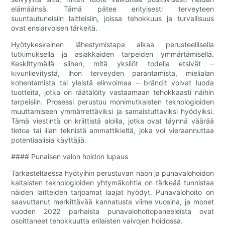
elämäänsä. Tämä pätee erityisesti terveyteen
suuntautuneisiin laitteisiin, joissa tehokkuus ja turvallisuus
ovat ensiarvoisen tärkeitä.
Hyötykeskeinen lähestymistapa alkaa perusteellisella
tutkimuksella ja asiakkaiden tarpeiden ymmärtämisellä.
Keskittymällä siihen, mitä yksilöt todella etsivät –
kivunlievitystä, ihon terveyden parantamista, mielialan
kohentamista tai yleistä elinvoimaa – brändit voivat luoda
tuotteita, jotka on räätälöity vastaamaan tehokkaasti näihin
tarpeisiin. Prosessi perustuu monimutkaisten teknologioiden
muuttamiseen ymmärrettäviksi ja samaistuttaviksi hyödyiksi.
Tämä viestintä on kriittistä aloilla, jotka ovat täynnä väärää
tietoa tai liian teknistä ammattikieltä, joka voi vieraannuttaa
potentiaalisia käyttäjiä.
#### Punaisen valon hoidon lupaus
Tarkasteltaessa hyötyihin perustuvan näön ja punavalohoidon
kaltaisten teknologioiden yhtymäkohtia on tärkeää tunnistaa
näiden laitteiden tarjoamat laajat hyödyt. Punavalohoito on
saavuttanut merkittävää kannatusta viime vuosina, ja monet
vuoden 2022 parhaista punavalohoitopaneeleista ovat
osoittaneet tehokkuutta erilaisten vaivojen hoidossa.