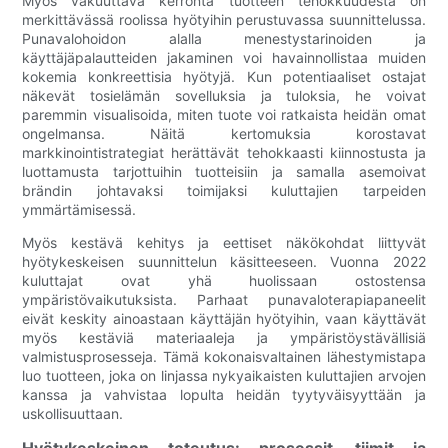
Myös vakuuttava kerronta tuotteen tehokkuudesta on
merkittävässä roolissa hyötyihin perustuvassa suunnittelussa.
Punavalohoidon alalla menestystarinoiden ja
käyttäjäpalautteiden jakaminen voi havainnollistaa muiden
kokemia konkreettisia hyötyjä. Kun potentiaaliset ostajat
näkevät tosielämän sovelluksia ja tuloksia, he voivat
paremmin visualisoida, miten tuote voi ratkaista heidän omat
ongelmansa. Näitä kertomuksia korostavat
markkinointistrategiat herättävät tehokkaasti kiinnostusta ja
luottamusta tarjottuihin tuotteisiin ja samalla asemoivat
brändin johtavaksi toimijaksi kuluttajien tarpeiden
ymmärtämisessä.
Myös kestävä kehitys ja eettiset näkökohdat liittyvät
hyötykeskeisen suunnittelun käsitteeseen. Vuonna 2022
kuluttajat ovat yhä huolissaan ostostensa
ympäristövaikutuksista. Parhaat punavaloterapiapaneelit
eivät keskity ainoastaan ​​käyttäjän hyötyihin, vaan käyttävät
myös kestäviä materiaaleja ja ympäristöystävällisiä
valmistusprosesseja. Tämä kokonaisvaltainen lähestymistapa
luo tuotteen, joka on linjassa nykyaikaisten kuluttajien arvojen
kanssa ja vahvistaa lopulta heidän tyytyväisyyttään ja
uskollisuuttaan.
Hyötykeskeinen toteutus: prosessit, tiimit ja