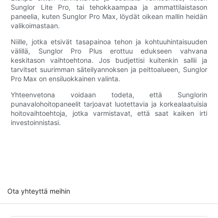
Sunglor Lite Pro, tai tehokkaampaa ja ammattilaistason
paneelia, kuten Sunglor Pro Max, löydät oikean mallin heidän
valikoimastaan.
Niille, jotka etsivät tasapainoa tehon ja kohtuuhintaisuuden
välillä, Sunglor Pro Plus erottuu edukseen vahvana
keskitason vaihtoehtona. Jos budjettisi kuitenkin sallii ja
tarvitset suurimman säteilyannoksen ja peittoalueen, Sunglor
Pro Max on ensiluokkainen valinta.
Yhteenvetona voidaan todeta, että Sunglorin
punavalohoitopaneelit tarjoavat luotettavia ja korkealaatuisia
hoitovaihtoehtoja, jotka varmistavat, että saat kaiken irti
investoinnistasi.
Ota yhteyttä meihin