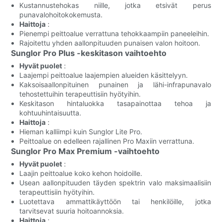
Kustannustehokas niille, jotka etsivät perus
punavalohoitokokemusta.
Haittoja
:
Pienempi peittoalue verrattuna tehokkaampiin paneeleihin.
Rajoitettu yhden aallonpituuden punaisen valon hoitoon.
Sunglor Pro Plus -keskitason vaihtoehto
Hyvät puolet
:
Laajempi peittoalue laajempien alueiden käsittelyyn.
Kaksoisaallonpituinen punainen ja lähi-infrapunavalo
tehostettuihin terapeuttisiin hyötyihin.
Keskitason hintaluokka tasapainottaa tehoa ja
kohtuuhintaisuutta.
Haittoja
:
Hieman kalliimpi kuin Sunglor Lite Pro.
Peittoalue on edelleen rajallinen Pro Maxiin verrattuna.
Sunglor Pro Max Premium -vaihtoehto
Hyvät puolet
:
Laajin peittoalue koko kehon hoidoille.
Usean aallonpituuden täyden spektrin valo maksimaalisiin
terapeuttisiin hyötyihin.
Luotettava ammattikäyttöön tai henkilöille, jotka
tarvitsevat suuria hoitoannoksia.
Haittoja
: