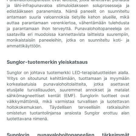
ja lähi-infrapunavaloa stimuloidakseen soluprosesseja ja
edistääkseen paranemista. Nämä paneelit on suunniteltu
antamaan suuria valoannoksia tietyille kehon alueille, mikä
auttaa parantamaan verenkiertoa, vähentämään tulehdusta
ja parantamaan ihon terveyttä. Punavalohoitopaneeleja on
saatavilla eri muodoissa kannettavista laitteista suurempiin,
monikaistaisiin paneeleihin, jotka on suunniteltu koti- ja
ammattikäyttöön.
Sunglor-tuotemerkin yleiskatsaus
Sunglor on johtava tuotemerkki LED-terapiatuotteiden alalla.
Yritys on sitoutunut kehittämään, tuottamaan ja myymään
korkealaatuisia punavalohoitolaitteita, jotka asettavat
etusijalle turvallisuuden, suuremmat annokset ja matalat
sähkömagneettiset kentät (EMF). Sunglorin tuotteet ovat
välkkymättömiä, mikä varmistaa turvallisen ja luotettavan
hoitokokemuksen. Täydellisen terveellisiin ratkaisuihin
omistetun tuotantolinjansa ansiosta Sunglor erottuu alan
luotettavana nimenä.
Sunglorin punavalohoitopaneelien tärkeimmät