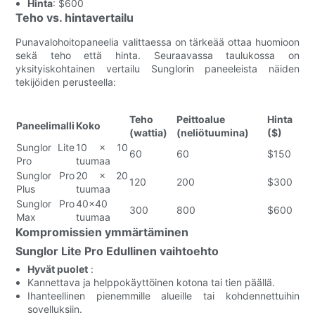
Hinta
: $600
Teho vs. hintavertailu
Punavalohoitopaneelia valittaessa on tärkeää ottaa huomioon
sekä teho että hinta. Seuraavassa taulukossa on
yksityiskohtainen vertailu Sunglorin paneeleista näiden
tekijöiden perusteella:
Teho
Peittoalue
Hinta
Paneelimalli
Koko
(wattia)
(neliötuumina)
($)
Sunglor Lite
10 x 10
60
60
$150
Pro
tuumaa
Sunglor Pro
20 x 20
120
200
$300
Plus
tuumaa
Sunglor Pro
40x40
300
800
$600
Max
tuumaa
Kompromissien ymmärtäminen
Sunglor Lite Pro Edullinen vaihtoehto
Hyvät puolet
:
Kannettava ja helppokäyttöinen kotona tai tien päällä.
Ihanteellinen pienemmille alueille tai kohdennettuihin
sovelluksiin.