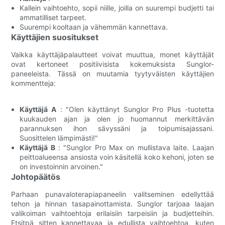
Kallein vaihtoehto, sopii niille, joilla on suurempi budjetti tai
ammatilliset tarpeet.
Suurempi kooltaan ja vähemmän kannettava.
Käyttäjien suositukset
Vaikka käyttäjäpalautteet voivat muuttua, monet käyttäjät
ovat kertoneet positiivisista kokemuksista Sunglor-
paneeleista. Tässä on muutamia tyytyväisten käyttäjien
kommentteja:
Käyttäjä A
: "Olen käyttänyt Sunglor Pro Plus -tuotetta
kuukauden ajan ja olen jo huomannut merkittävän
parannuksen ihon sävyssäni ja toipumisajassani.
Suosittelen lämpimästi!"
Käyttäjä B
: "Sunglor Pro Max on mullistava laite. Laajan
peittoalueensa ansiosta voin käsitellä koko kehoni, joten se
on investoinnin arvoinen."
Johtopäätös
Parhaan punavaloterapiapaneelin valitseminen edellyttää
tehon ja hinnan tasapainottamista. Sunglor tarjoaa laajan
valikoiman vaihtoehtoja erilaisiin tarpeisiin ja budjetteihin.
Etsitpä sitten kannettavaa ja edullista vaihtoehtoa, kuten