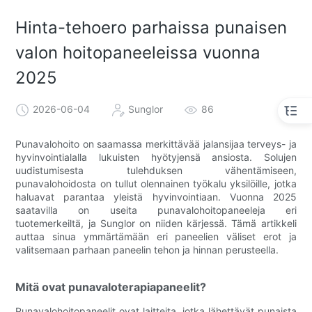
Hinta-tehoero parhaissa punaisen
valon hoitopaneeleissa vuonna
2025
2026-06-04
Sunglor
86
Punavalohoito on saamassa merkittävää jalansijaa terveys- ja
hyvinvointialalla lukuisten hyötyjensä ansiosta. Solujen
uudistumisesta tulehduksen vähentämiseen,
punavalohoidosta on tullut olennainen työkalu yksilöille, jotka
haluavat parantaa yleistä hyvinvointiaan. Vuonna 2025
saatavilla on useita punavalohoitopaneeleja eri
tuotemerkeiltä, ​​ja Sunglor on niiden kärjessä. Tämä artikkeli
auttaa sinua ymmärtämään eri paneelien väliset erot ja
valitsemaan parhaan paneelin tehon ja hinnan perusteella.
Mitä ovat punavaloterapiapaneelit?
Punavalohoitopaneelit ovat laitteita, jotka lähettävät punaista