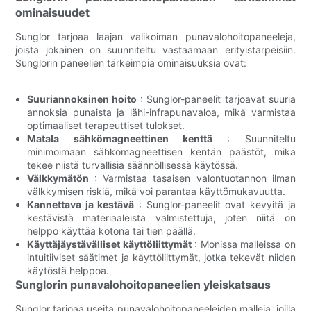
ominaisuudet
Sunglor tarjoaa laajan valikoiman punavalohoitopaneeleja,
joista jokainen on suunniteltu vastaamaan erityistarpeisiin.
Sunglorin paneelien tärkeimpiä ominaisuuksia ovat:
Suuriannoksinen hoito
: Sunglor-paneelit tarjoavat suuria
annoksia punaista ja lähi-infrapunavaloa, mikä varmistaa
optimaaliset terapeuttiset tulokset.
Matala sähkömagneettinen kenttä
: Suunniteltu
minimoimaan sähkömagneettisen kentän päästöt, mikä
tekee niistä turvallisia säännöllisessä käytössä.
Välkkymätön
: Varmistaa tasaisen valontuotannon ilman
välkkymisen riskiä, ​​mikä voi parantaa käyttömukavuutta.
Kannettava ja kestävä
: Sunglor-paneelit ovat kevyitä ja
kestävistä materiaaleista valmistettuja, joten niitä on
helppo käyttää kotona tai tien päällä.
Käyttäjäystävälliset käyttöliittymät
: Monissa malleissa on
intuitiiviset säätimet ja käyttöliittymät, jotka tekevät niiden
käytöstä helppoa.
Sunglorin punavalohoitopaneelien yleiskatsaus
Sunglor tarjoaa useita punavalohoitopaneeleiden malleja, joilla