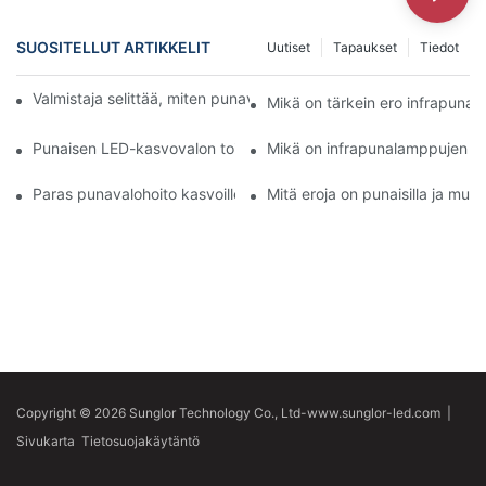
SUOSITELLUT ARTIKKELIT
Uutiset
Tapaukset
Tiedot
Valmistaja selittää, miten punavalohoito parantaa ihon terveyttä
Mikä on tärkein ero infrapuna-
Punaisen LED-kasvovalon toimintaperiaatteen ymmärtäminen
Mikä on infrapunalamppujen m
Paras punavalohoito kasvoille vs. kemialliset kuorinnat
Mitä eroja on punaisilla ja muill
Copyright © 2026 Sunglor Technology Co., Ltd-www.sunglor-led.com
|
Sivukarta
Tietosuojakäytäntö