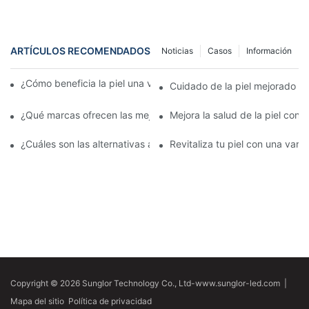
ARTÍCULOS RECOMENDADOS
Noticias
Casos
Información
¿Cómo beneficia la piel una varita de luz roja para el rostro?
Cuidado de la piel mejorado con
¿Qué marcas ofrecen las mejores varitas de luz roja para la car
Mejora la salud de la piel con la
¿Cuáles son las alternativas a una varita de luz roja para la cara
Revitaliza tu piel con una varita
Copyright © 2026 Sunglor Technology Co., Ltd-www.sunglor-led.com
|
Mapa del sitio
Política de privacidad