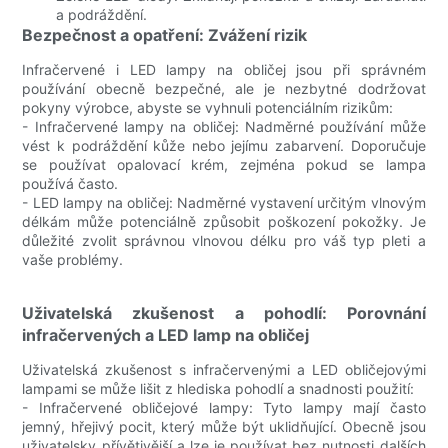
a podráždění.
Bezpečnost a opatření: Zvážení rizik
Infračervené i LED lampy na obličej jsou při správném
používání obecně bezpečné, ale je nezbytné dodržovat
pokyny výrobce, abyste se vyhnuli potenciálním rizikům:
- Infračervené lampy na obličej: Nadměrné používání může
vést k podráždění kůže nebo jejímu zabarvení. Doporučuje
se používat opalovací krém, zejména pokud se lampa
používá často.
- LED lampy na obličej: Nadměrné vystavení určitým vlnovým
délkám může potenciálně způsobit poškození pokožky. Je
důležité zvolit správnou vlnovou délku pro váš typ pleti a
vaše problémy.
Uživatelská zkušenost a pohodlí: Porovnání
infračervených a LED lamp na obličej
Uživatelská zkušenost s infračervenými a LED obličejovými
lampami se může lišit z hlediska pohodlí a snadnosti použití:
- Infračervené obličejové lampy: Tyto lampy mají často
jemný, hřejivý pocit, který může být uklidňující. Obecně jsou
uživatelsky přívětivější a lze je používat bez nutnosti dalších