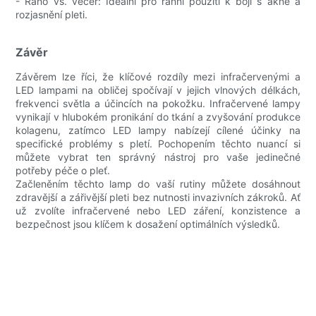
- Ráno vs. večer: Ideální pro ranní použití k boji s akné a
rozjasnění pleti.
Závěr
Závěrem lze říci, že klíčové rozdíly mezi infračervenými a
LED lampami na obličej spočívají v jejich vlnových délkách,
frekvenci světla a účincích na pokožku. Infračervené lampy
vynikají v hlubokém pronikání do tkání a zvyšování produkce
kolagenu, zatímco LED lampy nabízejí cílené účinky na
specifické problémy s pletí. Pochopením těchto nuancí si
můžete vybrat ten správný nástroj pro vaše jedinečné
potřeby péče o pleť.
Začleněním těchto lamp do vaší rutiny můžete dosáhnout
zdravější a zářivější pleti bez nutnosti invazivních zákroků. Ať
už zvolíte infračervené nebo LED záření, konzistence a
bezpečnost jsou klíčem k dosažení optimálních výsledků.