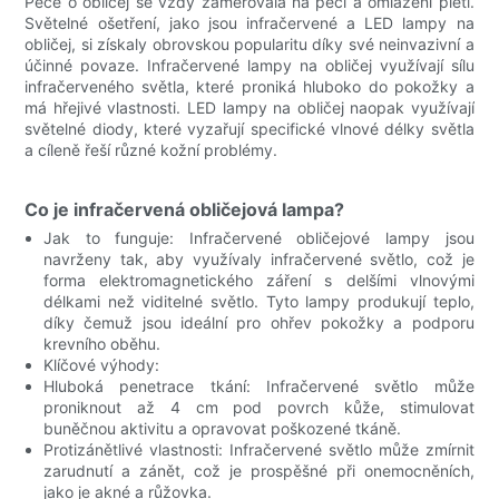
Péče o obličej se vždy zaměřovala na péči a omlazení pleti.
Světelné ošetření, jako jsou infračervené a LED lampy na
obličej, si získaly obrovskou popularitu díky své neinvazivní a
účinné povaze. Infračervené lampy na obličej využívají sílu
infračerveného světla, které proniká hluboko do pokožky a
má hřejivé vlastnosti. LED lampy na obličej naopak využívají
světelné diody, které vyzařují specifické vlnové délky světla
a cíleně řeší různé kožní problémy.
Co je infračervená obličejová lampa?
Jak to funguje: Infračervené obličejové lampy jsou
navrženy tak, aby využívaly infračervené světlo, což je
forma elektromagnetického záření s delšími vlnovými
délkami než viditelné světlo. Tyto lampy produkují teplo,
díky čemuž jsou ideální pro ohřev pokožky a podporu
krevního oběhu.
Klíčové výhody:
Hluboká penetrace tkání: Infračervené světlo může
proniknout až 4 cm pod povrch kůže, stimulovat
buněčnou aktivitu a opravovat poškozené tkáně.
Protizánětlivé vlastnosti: Infračervené světlo může zmírnit
zarudnutí a zánět, což je prospěšné při onemocněních,
jako je akné a růžovka.