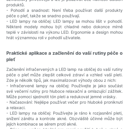
produktů.
- Pohodlí a snadnost: Není třeba používat další produkty
péče o pleť, takže se snadno používají.
- LED lampy na obličej: LED lampy se mohou lišit v pohodlí.
Některé modely mohou být chladné nebo dokonce mírně
teplé v závislosti na výkonu LED. Ergonomie a design mohou
hrát významnou roli v pohodlí uživatele.
Praktické aplikace a začlenění do vaší rutiny péče o
pleť
Začlenění infračervených a LED lamp na obličej do vaší rutiny
péče o pleť může zlepšit celkové zdraví a vzhled vaší pleti.
Zde je několik tipů, jak maximalizovat výhody obou z nich:
- Infračervené lampy na obličej: Používejte je jako součást
své večerní rutiny pro hluboce relaxační a omlazující zážitek.
Může pomoci sjednotit tón pleti a redukovat jemné vrásky.
- Načasování: Nejlépe používat večer pro hluboké proniknutí
a relaxaci.
- LED lampy na obličej: Používejte je ráno k rozjasnění pleti,
snížení zánětu a kontrole akné. Obzvláště účinné může být
jejich kombinace se sérem proti akné.