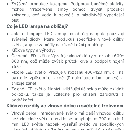
Zvýšená produkce kolagenu: Podporou buněčné aktivity
mohou infračervené lampy pomoci zvýšit produkci
kolagenu, což vede k pevnější a mladistvěji vypadající
pleti.
Co je LED lampa na obličej?
Jak to funguje: LED lampy na obličej naopak používají
světelné diody, které produkují specifické vlnové délky
světla, aby se zaměřily na různé kožní problémy.
Klíčové typy a výhody:
Červené LED světlo: Vyzařuje vlnové délky v rozsahu 630-
660 nm, což může zvýšit průtok krve a podpořit hojení
kůže.
Modré LED světlo: Pracuje v rozsahu 400–420 nm, cílí na
bakterie způsobující akné (Propionibacterium acnes) a
snižuje zánět.
Zelené LED světlo: Nabízí uklidňující účinek a může zklidnit
pokožku, takže je užitečné pro snížení zarudnutí a
podráždění.
Klíčové rozdíly ve vlnové délce a světelné frekvenci
Vlnová délka: Infračervené světlo má delší vlnovou délku
než viditelné světlo, obvykle se pohybuje od 700 nm do 1
mm. LED světla naopak vyzařují světlo ve specifických
vlnových délkách přizpůsobených specifickým přínosům