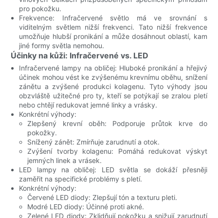
pro pokožku.
Frekvence: Infračervené světlo má ve srovnání s
viditelným světlem nižší frekvenci. Tato nižší frekvence
umožňuje hlubší pronikání a může dosáhnout oblastí, kam
jiné formy světla nemohou.
Účinky na kůži: Infračervené vs. LED
Infračervené lampy na obličej: Hluboké pronikání a hřejivý
účinek mohou vést ke zvýšenému krevnímu oběhu, snížení
zánětu a zvýšené produkci kolagenu. Tyto výhody jsou
obzvláště užitečné pro ty, kteří se potýkají se zralou pletí
nebo chtějí redukovat jemné linky a vrásky.
Konkrétní výhody:
Zlepšený krevní oběh: Podporuje průtok krve do
pokožky.
Snížený zánět: Zmírňuje zarudnutí a otok.
Zvýšení tvorby kolagenu: Pomáhá redukovat výskyt
jemných linek a vrásek.
LED lampy na obličej: LED světla se dokáží přesněji
zaměřit na specifické problémy s pletí.
Konkrétní výhody:
Červené LED diody: Zlepšují tón a texturu pleti.
Modré LED diody: Účinné proti akné.
Zelené LED diody: Zklidňují pokožku a snižují zarudnutí