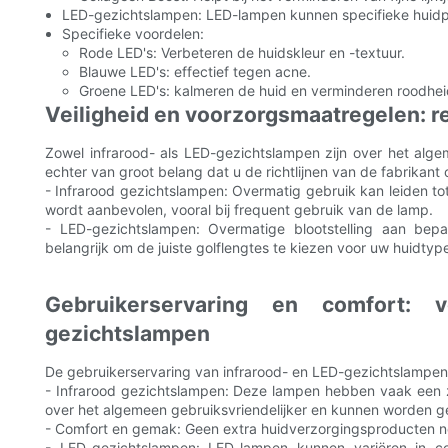
LED-gezichtslampen: LED-lampen kunnen specifieke huidp
Specifieke voordelen:
Rode LED's: Verbeteren de huidskleur en -textuur.
Blauwe LED's: effectief tegen acne.
Groene LED's: kalmeren de huid en verminderen roodheid 
Veiligheid en voorzorgsmaatregelen: r
Zowel infrarood- als LED-gezichtslampen zijn over het algem
echter van groot belang dat u de richtlijnen van de fabrikant
- Infrarood gezichtslampen: Overmatig gebruik kan leiden tot
wordt aanbevolen, vooral bij frequent gebruik van de lamp.
- LED-gezichtslampen: Overmatige blootstelling aan bepa
belangrijk om de juiste golflengtes te kiezen voor uw huidty
Gebruikerservaring en comfort: v
gezichtslampen
De gebruikerservaring van infrarood- en LED-gezichtslampe
- Infrarood gezichtslampen: Deze lampen hebben vaak een z
over het algemeen gebruiksvriendelijker en kunnen worden ge
- Comfort en gemak: Geen extra huidverzorgingsproducten n
- LED-gezichtslampen: LED-lampen kunnen variëren in c