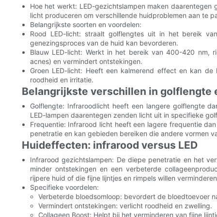
Hoe het werkt: LED-gezichtslampen maken daarentegen geb
licht produceren om verschillende huidproblemen aan te p
Belangrijkste soorten en voordelen:
Rood LED-licht: straalt golflengtes uit in het bereik
genezingsproces van de huid kan bevorderen.
Blauw LED-licht: Werkt in het bereik van 400-420 nm, r
acnes) en vermindert ontstekingen.
Groen LED-licht: Heeft een kalmerend effect en kan de 
roodheid en irritatie.
Belangrijkste verschillen in golflengte 
Golflengte: Infraroodlicht heeft een langere golflengte 
LED-lampen daarentegen zenden licht uit in specifieke gol
Frequentie: Infrarood licht heeft een lagere frequentie da
penetratie en kan gebieden bereiken die andere vormen van
Huideffecten: infrarood versus LED
Infrarood gezichtslampen: De diepe penetratie en het ve
minder ontstekingen en een verbeterde collageenproduc
rijpere huid of die fijne lijntjes en rimpels willen verminderen
Specifieke voordelen:
Verbeterde bloedsomloop: bevordert de bloedtoevoer na
Vermindert ontstekingen: verlicht roodheid en zwelling.
Collageen Boost: Helpt bij het verminderen van fijne lijntj