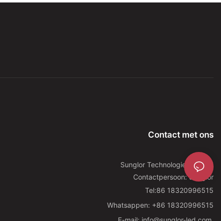
Contact met ons
Sunglor Technologie Co., Ltd
Contactpersoon: Sunglor
Tel:86 18320996515
Whatsappen: +86 18320996515
E-mail: info@sunglor-led.com