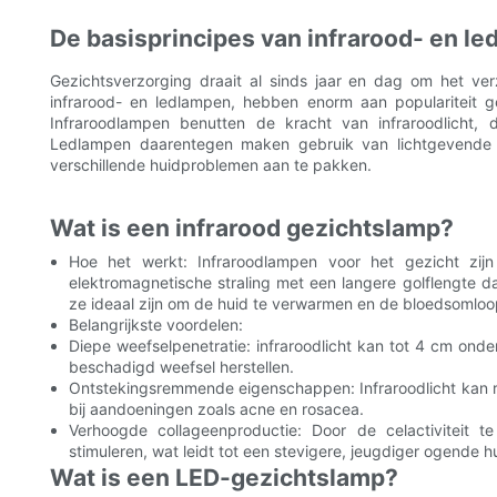
De basisprincipes van infrarood- en l
Gezichtsverzorging draait al sinds jaar en dag om het ve
infrarood- en ledlampen, hebben enorm aan populariteit 
Infraroodlampen benutten de kracht van infraroodlicht,
Ledlampen daarentegen maken gebruik van lichtgevende dio
verschillende huidproblemen aan te pakken.
Wat is een infrarood gezichtslamp?
Hoe het werkt: Infraroodlampen voor het gezicht zij
elektromagnetische straling met een langere golflengte 
ze ideaal zijn om de huid te verwarmen en de bloedsomloo
Belangrijkste voordelen:
Diepe weefselpenetratie: infraroodlicht kan tot 4 cm onde
beschadigd weefsel herstellen.
Ontstekingsremmende eigenschappen: Infraroodlicht kan r
bij aandoeningen zoals acne en rosacea.
Verhoogde collageenproductie: Door de celactiviteit t
stimuleren, wat leidt tot een stevigere, jeugdiger ogende h
Wat is een LED-gezichtslamp?