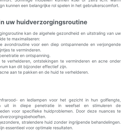
gn kunnen een belangrijke rol spelen in het gebruikerscomfort.
 in uw huidverzorgingsroutine
gingsroutine kan de algehele gezondheid en uitstraling van uw
ide te maximaliseren:
 je avondroutine voor een diep ontspannende en verjongende
ijntjes te verminderen.
penetratie en ontspanning.
 te verhelderen, ontstekingen te verminderen en acne onder
um kan dit bijzonder effectief zijn.
acne aan te pakken en de huid te verhelderen.
infrarood- en ledlampen voor het gezicht in hun golflengte,
ken uit in diepe penetratie in weefsel en stimuleren de
 bieden voor specifieke huidproblemen. Door deze nuances te
uidverzorgingsbehoeften.
 gezondere, stralendere huid zonder ingrijpende behandelingen.
zijn essentieel voor optimale resultaten.