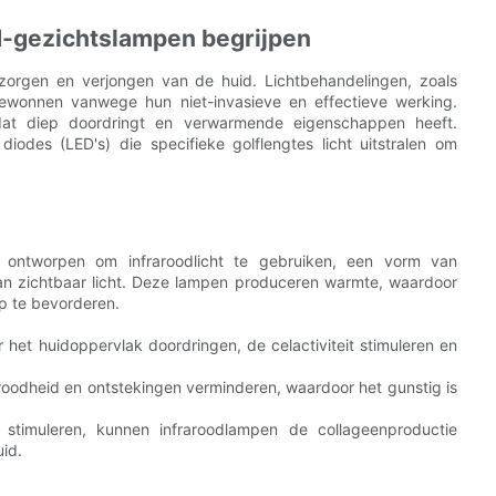
ed-gezichtslampen begrijpen
rzorgen en verjongen van de huid. Lichtbehandelingen, zoals
gewonnen vanwege hun niet-invasieve en effectieve werking.
 dat diep doordringt en verwarmende eigenschappen heeft.
des (LED's) die specifieke golflengtes licht uitstralen om
n ontworpen om infraroodlicht te gebruiken, een vorm van
dan zichtbaar licht. Deze lampen produceren warmte, waardoor
p te bevorderen.
r het huidoppervlak doordringen, de celactiviteit stimuleren en
oodheid en ontstekingen verminderen, waardoor het gunstig is
e stimuleren, kunnen infraroodlampen de collageenproductie
uid.