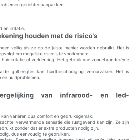
roblemen gerichter aanpakken.
en irritatie.
ekening houden met de risico's
een veilig als ze op de juiste manier worden gebruikt. Het is
 opvolgt om mogelijke risico's te voorkomen:
 huidirritatie of verkleuring. Het gebruik van zonnebrandcrème
alde golflengtes kan huidbeschadiging veroorzaken. Het is
pe en huidproblemen.
ergelijking van infrarood- en led-
n kan variëren qua comfort en gebruiksgemak:
achte, verwarmende sensatie die rustgevend kan zijn. Ze zijn
bruikt zonder dat er extra producten nodig zijn.
odig, dus eenvoudig te gebruiken.
omfort. Sommige modellen kunnen koel of zelfs licht warm