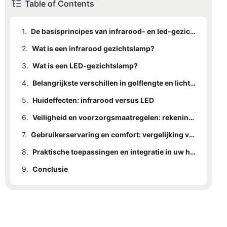
Table of Contents
1.
De basisprincipes van infrarood- en led-gezichtslampen begrijpen
2.
Wat is een infrarood gezichtslamp?
3.
Wat is een LED-gezichtslamp?
4.
Belangrijkste verschillen in golflengte en lichtfrequentie
5.
Huideffecten: infrarood versus LED
6.
Veiligheid en voorzorgsmaatregelen: rekening houden met de risico's
7.
Gebruikerservaring en comfort: vergelijking van infrarood- en led-gezichtslampen
8.
Praktische toepassingen en integratie in uw huidverzorgingsroutine
9.
Conclusie