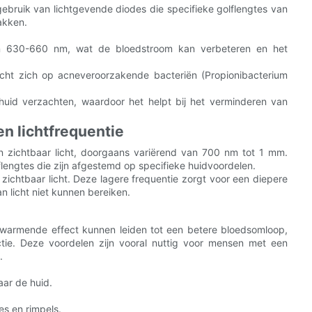
ruik van lichtgevende diodes die specifieke golflengtes van
akken.
 van 630-660 nm, wat de bloedstroom kan verbeteren en het
icht zich op acneveroorzakende bacteriën (Propionibacterium
huid verzachten, waardoor het helpt bij het verminderen van
en lichtfrequentie
dan zichtbaar licht, doorgaans variërend van 700 nm tot 1 mm.
flengtes die zijn afgestemd op specifieke huidvoordelen.
n zichtbaar licht. Deze lagere frequentie zorgt voor een diepere
 licht niet kunnen bereiken.
rwarmende effect kunnen leiden tot een betere bloedsomloop,
tie. Deze voordelen zijn vooral nuttig voor mensen met een
.
ar de huid.
es en rimpels.