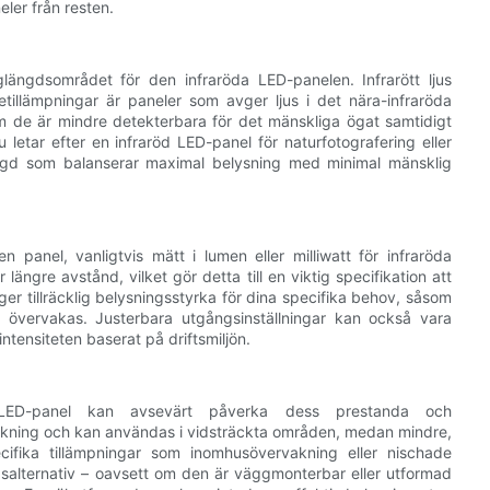
eler från resten.
glängdsområdet för den infraröda LED-panelen. Infrarött ljus
etillämpningar är paneler som avger ljus i det nära-infraröda
m de är mindre detekterbara för det mänskliga ögat samtidigt
letar efter en infraröd LED-panel för naturfotografering eller
längd som balanserar maximal belysning med minimal mänsklig
panel, vanligtvis mätt i lumen eller milliwatt för infraröda
 längre avstånd, vilket gör detta till en viktig specifikation att
ger tillräcklig belysningsstyrka för dina specifika behov, såsom
 övervakas. Justerbara utgångsinställningar kan också vara
intensiteten baserat på driftsmiljön.
LED-panel kan avsevärt påverka dess prestanda och
täckning och kan användas i vidsträckta områden, medan mindre,
ifika tillämpningar som inomhusövervakning eller nischade
salternativ – oavsett om den är väggmonterbar eller utformad