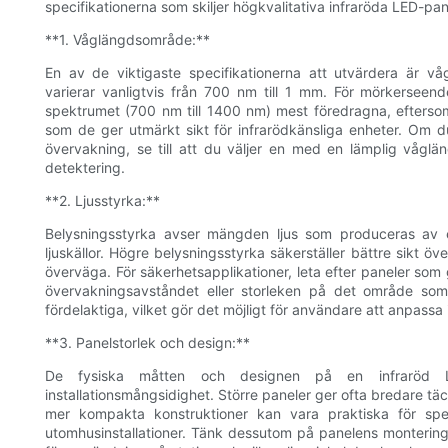
specifikationerna som skiljer högkvalitativa infraröda LED-pan
**1. Våglängdsområde:**
En av de viktigaste specifikationerna att utvärdera är vå
varierar vanligtvis från 700 nm till 1 mm. För mörkerseend
spektrumet (700 nm till 1400 nm) mest föredragna, efterso
som de ger utmärkt sikt för infrarödkänsliga enheter. Om du 
övervakning, se till att du väljer en med en lämplig våg
detektering.
**2. Ljusstyrka:**
Belysningsstyrka avser mängden ljus som produceras av en 
ljuskällor. Högre belysningsstyrka säkerställer bättre sikt över
överväga. För säkerhetsapplikationer, leta efter paneler som 
övervakningsavståndet eller storleken på det område som
fördelaktiga, vilket gör det möjligt för användare att anpassa 
**3. Panelstorlek och design:**
De fysiska måtten och designen på en infraröd 
installationsmångsidighet. Större paneler ger ofta bredare 
mer kompakta konstruktioner kan vara praktiska för spec
utomhusinstallationer. Tänk dessutom på panelens montering