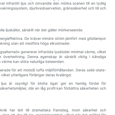
at infrarött ljus och omvandla den mörka scenen till en tydlig
ervakningssystem, djurlivsobservation, gränssäkerhet och till och
la ljuskällor, särskilt när det gäller mörkerseende:
 energieffektiva. De kräver mindre ström jämfört med glödlampor
rvakning utan att medföra höga elkostnader.
ingsalternativ genererar infraröda lysdioder minimal värme, vilket
ör överhettning. Denna egenskap är särskilt viktig i känsliga
en värme kan störa naturliga beteenden.
erade för att motstå tuffa miljöförhållanden. Deras solid-state-
ilket ytterligare förlänger deras livslängd.
ljus är osynligt för blotta ögat ger en hemlig fördel för
 säkerhetsmiljöer, där en låg profil kan förbättra säkerheten och
knik har lett till dramatiska framsteg. Inom säkerhet och
an att dra till sig uppmärksamhet, vilket gör det möjligt för