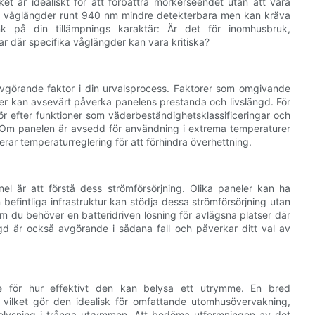
t är idealiskt för att förbättra mörkerseendet utan att vara
vid våglängder runt 940 nm mindre detekterbara men kan kräva
nk på din tillämpnings karaktär: Är det för inomhusbruk,
ar där specifika våglängder kan vara kritiska?
vgörande faktor i din urvalsprocess. Faktorer som omgivande
åer kan avsevärt påverka panelens prestanda och livslängd. För
för efter funktioner som väderbeständighetsklassificeringar och
n. Om panelen är avsedd för användning i extrema temperaturer
rar temperaturreglering för att förhindra överhettning.
el är att förstå dess strömförsörjning. Olika paneler kan ha
n befintliga infrastruktur kan stödja dessa strömförsörjning utan
 du behöver en batteridriven lösning för avlägsna platser där
längd är också avgörande i sådana fall och påverkar ditt val av
de för hur effektivt den kan belysa ett utrymme. En bred
n, vilket gör den idealisk för omfattande utomhusövervakning,
elysning i trånga utrymmen. Att bedöma utformningen av det