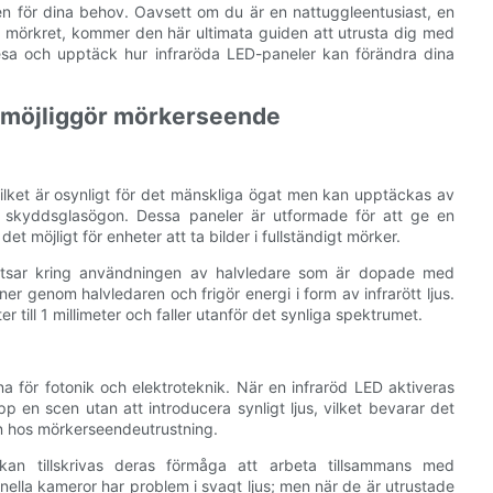
en för dina behov. Oavsett om du är en nattuggleentusiast, en
p mörkret, kommer den här ultimata guiden att utrusta dig med
resa och upptäck hur infraröda LED-paneler kan förändra dina
n möjliggör mörkerseende
 vilket är osynligt för det mänskliga ögat men kan upptäckas av
h skyddsglasögon. Dessa paneler är utformade för att ge en
det möjligt för enheter att ta bilder i fullständigt mörker.
kretsar kring användningen av halvledare som är dopade med
ner genom halvledaren och frigör energi i form av infrarött ljus.
 till 1 millimeter och faller utanför det synliga spektrumet.
a för fotonik och elektroteknik. När en infraröd LED aktiveras
p en scen utan att introducera synligt ljus, vilket bevarar det
n hos mörkerseendeutrustning.
 kan tillskrivas deras förmåga att arbeta tillsammans med
onella kameror har problem i svagt ljus; men när de är utrustade