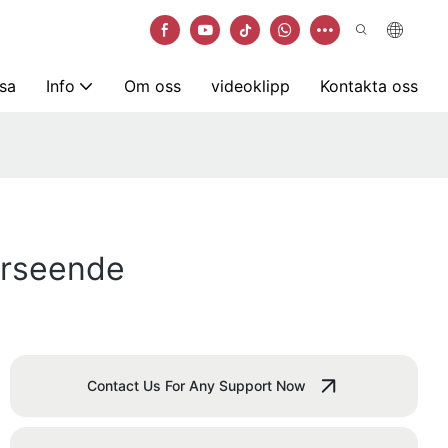
sa
Info
Om oss
videoklipp
Kontakta oss
kerseende
Contact Us For Any Support Now