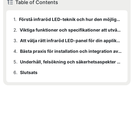
Table of Contents
1.
Förstå infraröd LED-teknik och hur den möjliggör mörkerseende
2.
Viktiga funktioner och specifikationer att utvärdera i infraröda LED-paneler
3.
Att välja rätt infraröd LED-panel för din applikation och miljö
4.
Bästa praxis för installation och integration av infraröda LED-paneler med mörkerseendesystem
5.
Underhåll, felsökning och säkerhetsaspekter för långsiktig prestanda
6.
Slutsats