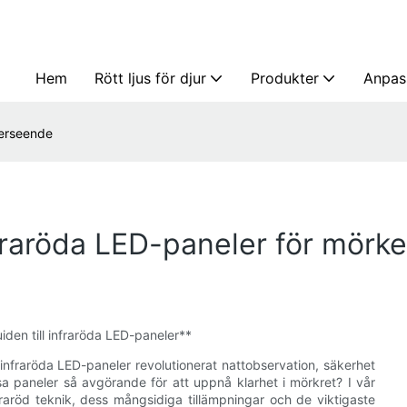
Hem
Rött ljus för djur
Produkter
Anpas
kerseende
nfraröda LED-paneler för mör
den till infraröda LED-paneler**
 infraröda LED-paneler revolutionerat nattobservation, säkerhet
sa paneler så avgörande för att uppnå klarhet i mörkret? I vår
aröd teknik, dess mångsidiga tillämpningar och de viktigaste