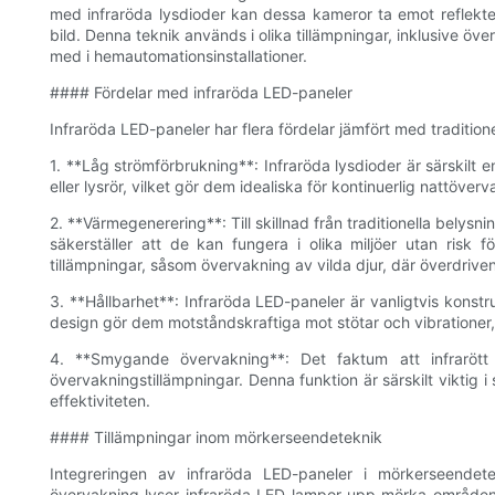
med infraröda lysdioder kan dessa kameror ta emot reflekter
bild. Denna teknik används i olika tillämpningar, inklusive öv
med i hemautomationsinstallationer.
#### Fördelar med infraröda LED-paneler
Infraröda LED-paneler har flera fördelar jämfört med traditionel
1. **Låg strömförbrukning**: Infraröda lysdioder är särskilt
eller lysrör, vilket gör dem idealiska för kontinuerlig nattöve
2. **Värmegenerering**: Till skillnad från traditionella belysn
säkerställer att de kan fungera i olika miljöer utan risk f
tillämpningar, såsom övervakning av vilda djur, där överdriv
3. **Hållbarhet**: Infraröda LED-paneler är vanligtvis konstru
design gör dem motståndskraftiga mot stötar och vibrationer, v
4. **Smygande övervakning**: Det faktum att infrarött 
övervakningstillämpningar. Denna funktion är särskilt viktig i
effektiviteten.
#### Tillämpningar inom mörkerseendeteknik
Integreringen av infraröda LED-paneler i mörkerseendete
övervakning lyser infraröda LED-lampor upp mörka områden ut