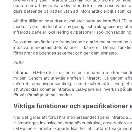
operatörer att övervaka aktiviteter diskret. Vid observation a
djurs beteende på natten utan att införa artificiellt ljus som 
Militära tillämpningar drar också stor nytta av infraröd LED-
mörker, vilket underlättar navigering och rekognosering 
infraröda paneler lokalisering av personer i sök- och räddning
Dessutom använder de framväxande områdena automation och 
intuitiva mörkerseendefunktioner i kameror. Denna funktio
förbättrar de boendes säkerhet och ger dem sinnesro.
####
Infraröd LED-teknik är en hörnsten i moderna mörkerseendeti
miljöer. Genom att utnyttja kraften i infrarött ljus genom 
mörkrets utmaningar samtidigt som de säkerställer energieffekt
att utvecklas kommer infraröda LED-panelers inverkan på olik
för vår förmåga att se i mörker.
Viktiga funktioner och specifikationer 
När det gäller att förbättra mörkerseendet spelar infraröda 
tillämpningar, inklusive säkerhetsövervakning, observation av
LED-paneler är inte skapade lika. För att fatta ett välgrundat