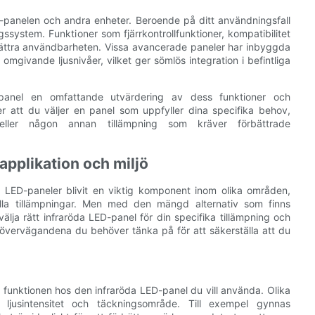
D-panelen och andra enheter. Beroende på ditt användningsfall
ssystem. Funktioner som fjärrkontrollfunktioner, kompatibilitet
rbättra användbarheten. Vissa avancerade paneler har inbyggda
mgivande ljusnivåer, vilket ger sömlös integration i befintliga
-panel en omfattande utvärdering av dess funktioner och
ler att du väljer en panel som uppfyller dina specifika behov,
 eller någon annan tillämpning som kräver förbättrade
 applikation och miljö
öda LED-paneler blivit en viktig komponent inom olika områden,
iella tillämpningar. Men med den mängd alternativ som finns
älja rätt infraröda LED-panel för din specifika tillämpning och
ste övervägandena du behöver tänka på för att säkerställa att du
a funktionen hos den infraröda LED-panel du vill använda. Olika
 ljusintensitet och täckningsområde. Till exempel gynnas