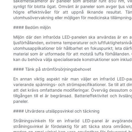
säkerhetskameror av paneler som arbetar runt 850 nm, vilke
synligt för blotta ögat. Omvänt är paneler som avger ljus 
högre effektnivåer för att uppnå liknande resultat. Tä
utomhusövervakning eller möjligen för medicinska tillämpning
#### Bedöm miljön
Miljön där den infraröda LED-panelen ska användas är en a
ljusförhållanden, extrema temperaturer och luftfuktighetsniv
utomhusapplikationer blir hållbarhet en fokuspunkt; leta där
material som är utformade för att motstå tuffa förhållande
kan du behöva välja specialiserade konstruktioner som inklude
#### Tänk på strömförsörjningsbehovet
En annan viktig aspekt när man väljer en infraröd LED-pan
varierande spännings- och strömspecifikationer. Se till att di
att det krävs omfattande modifieringar. Överväg dessutom om
tillgången till el är begränsad. Batterieffektivitet och livs
paneler.
#### Utvärdera utsläppsvinkel och täckning
Strålningsvinkeln för en infraröd LED-panel är avgöran
strålningsvinkel är fördelaktig för att täcka stora område
medan en smal vinkel kan vara användbar för fokuserad b