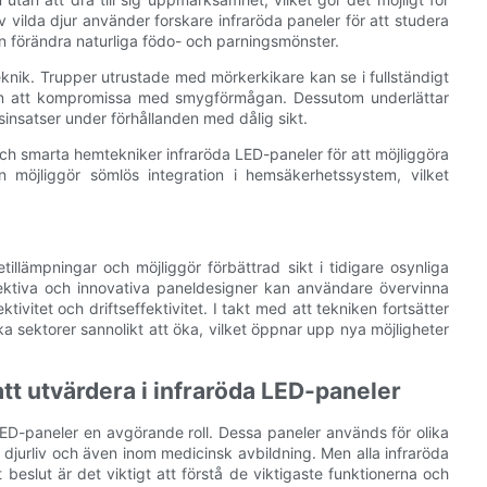
v vilda djur använder forskare infraröda paneler för att studera
kan förändra naturliga födo- och parningsmönster.
teknik. Trupper utrustade med mörkerkikare kan se i fullständigt
utan att kompromissa med smygförmågan. Dessutom underlättar
sinsatser under förhållanden med dålig sikt.
smarta hemtekniker infraröda LED-paneler för att möjliggöra
n möjliggör sömlös integration i hemsäkerhetssystem, vilket
llämpningar och möjliggör förbättrad sikt i tidigare osynliga
effektiva och innovativa paneldesigner kan användare övervinna
ivitet och driftseffektivitet. I takt med att tekniken fortsätter
a sektorer sannolikt att öka, vilket öppnar upp nya möjligheter
att utvärdera i infraröda LED-paneler
LED-paneler en avgörande roll. Dessa paneler används för olika
 djurliv och även inom medicinsk avbildning. Men alla infraröda
 beslut är det viktigt att förstå de viktigaste funktionerna och