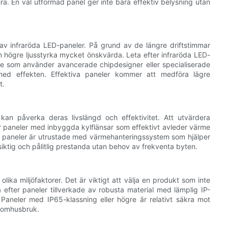
era. En väl utformad panel ger inte bara effektiv belysning utan
 av infraröda LED-paneler. På grund av de längre driftstimmar
 högre ljusstyrka mycket önskvärda. Leta efter infraröda LED-
l de som använder avancerade chipdesigner eller specialiserade
a med effekten. Effektiva paneler kommer att medföra lägre
t.
 kan påverka deras livslängd och effektivitet. Att utvärdera
r paneler med inbyggda kylflänsar som effektivt avleder värme
de paneler är utrustade med värmehanteringssystem som hjälper
gsiktig och pålitlig prestanda utan behov av frekventa byten.
ika miljöfaktorer. Det är viktigt att välja en produkt som inte
efter paneler tillverkade av robusta material med lämplig IP-
 Paneler med IP65-klassning eller högre är relativt säkra mot
utomhusbruk.