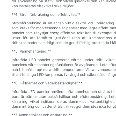
för användning på stativ, och vilken ljusvinkel den kan lever
kan installeras effektivt i olika miljöer.
**4. Strömförbrukning och effektivitet:**
Strömförbrukning är en annan viktig faktor vid utvärdering
som krävs för mörkerseende är paneler med lägre effekt men
paneler som utnyttjar energieffektiva tekniker, till exempe
linser för att förbättra ljusflödet utan att kompromiss
driftskostnader samtidigt som de ger tillförlitlig prestanda i fäl
**5. Värmehantering:**
Infraröda LED-paneler genererar värme under drift, vilket
panelens värmehanteringsfunktioner är avgörande. Leta efte
och bibehåller optimala driftstemperaturer. Vissa avancera
till att förlänga LED-lampornas livslängd och säkerställer lån
**6. Hållbarhet och väderbeständighet:**
Infraröda LED-paneler används ofta utomhus och utsätts för ol
bara är bärbar utan också hållbar och väderbeständig. Leta 
klassning, vilket indikerar deras damm- och vattentålighet.
dammintrång och vattenstrålar, vilket gör dem idealiska för 
**7. Kompatibilitet och anslutning:**