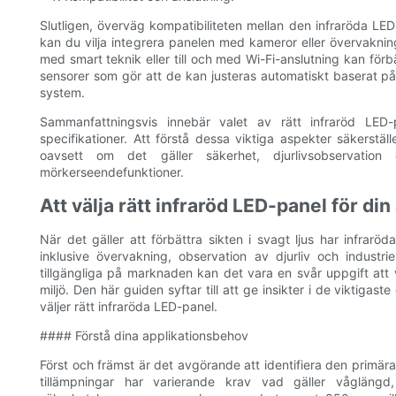
Slutligen, överväg kompatibiliteten mellan den infraröda LE
kan du vilja integrera panelen med kameror eller övervakning
med smart teknik eller till och med Wi-Fi-anslutning kan fö
sensorer som gör att de kan justeras automatiskt baserat på o
system.
Sammanfattningsvis innebär valet av rätt infraröd LED
specifikationer. Att förstå dessa viktiga aspekter säkerstäl
oavsett om det gäller säkerhet, djurlivsobservation
mörkerseendefunktioner.
Att välja rätt infraröd LED-panel för din
När det gäller att förbättra sikten i svagt ljus har infrar
inklusive övervakning, observation av djurliv och industr
tillgängliga på marknaden kan det vara en svår uppgift att v
miljö. Den här guiden syftar till att ge insikter i de viktiga
väljer rätt infraröda LED-panel.
#### Förstå dina applikationsbehov
Först och främst är det avgörande att identifiera den primär
tillämpningar har varierande krav vad gäller våglängd,