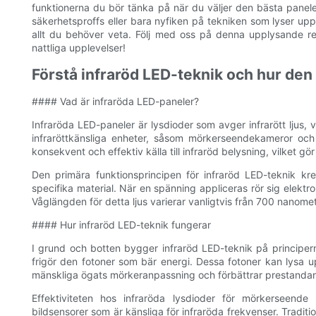
funktionerna du bör tänka på när du väljer den bästa panel
säkerhetsproffs eller bara nyfiken på tekniken som lyser up
allt du behöver veta. Följ med oss ​​på denna upplysande 
nattliga upplevelser!
Förstå infraröd LED-teknik och hur de
#### Vad är infraröda LED-paneler?
Infraröda LED-paneler är lysdioder som avger infrarött ljus,
infraröttkänsliga enheter, såsom mörkerseendekameror oc
konsekvent och effektiv källa till infraröd belysning, vilket gör 
Den primära funktionsprincipen för infraröd LED-teknik 
specifika material. När en spänning appliceras rör sig elektro
Våglängden för detta ljus varierar vanligtvis från 700 nanometer
#### Hur infraröd LED-teknik fungerar
I grund och botten bygger infraröd LED-teknik på principern
frigör den fotoner som bär energi. Dessa fotoner kan lysa up
mänskliga ögats mörkeranpassning och förbättrar prestanda
Effektiviteten hos infraröda lysdioder för mörkerseende
bildsensorer som är känsliga för infraröda frekvenser. Traditi