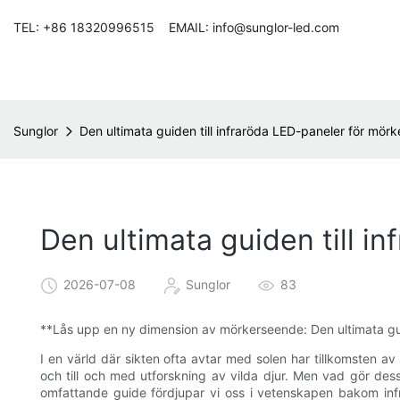
TEL: +86 18320996515 EMAIL: info@sunglor-led.com
Sunglor
Den ultimata guiden till infraröda LED-paneler för mör
Den ultimata guiden till i
2026-07-08
Sunglor
83
**Lås upp en ny dimension av mörkerseende: Den ultimata gui
I en värld där sikten ofta avtar med solen har tillkomsten av
och till och med utforskning av vilda djur. Men vad gör des
omfattande guide fördjupar vi oss i vetenskapen bakom infr