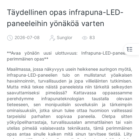
Täydellinen opas infrapuna-LED-
paneeleihin yönäköä varten
2026-07-08
Sunglor
83
**Avaa yönäön uusi ulottuvuus: Infrapuna-LED-paneelien
perimmäinen opas**
Maailmassa, jossa näkyvyys usein heikkenee auringon myötä,
infrapuna-LED-paneelien tulo on mullistanut yöaikaisen
havainnoinnin, turvallisuuden ja jopa villieläinten tutkimisen.
Mutta mikä tekee näistä paneeleista niin tärkeitä selkeyden
saavuttamiseksi pimeässä? Kattavassa oppaassamme
perehdymme infrapunateknologian taustalla olevaan
tieteeseen, sen monipuolisiin sovelluksiin ja tärkeimpiin
ominaisuuksiin, jotka sinun tulee ottaa huomioon valitessasi
tarpeisiisi parhaiten sopivaa paneelia. Oletpa sitten
yökyöpeliharrastaja, turvallisuusalan ammattilainen tai vain
utelias pimeää valaisevasta tekniikasta, tämä perimmäinen
opas antaa sinulle kaiken mitä sinun tarvitsee tietää. Liity