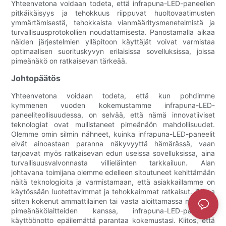
Yhteenvetona voidaan todeta, että infrapuna-LED-paneelien
pitkäikäisyys ja tehokkuus riippuvat huoltovaatimusten
ymmärtämisestä, tehokkaista vianmääritysmenetelmistä ja
turvallisuusprotokollien noudattamisesta. Panostamalla aikaa
näiden järjestelmien ylläpitoon käyttäjät voivat varmistaa
optimaalisen suorituskyvyn erilaisissa sovelluksissa, joissa
pimeänäkö on ratkaisevan tärkeää.
Johtopäätös
Yhteenvetona voidaan todeta, että kun pohdimme
kymmenen vuoden kokemustamme infrapuna-LED-
paneeliteollisuudessa, on selvää, että nämä innovatiiviset
teknologiat ovat mullistaneet pimeänäön mahdollisuudet.
Olemme omin silmin nähneet, kuinka infrapuna-LED-paneelit
eivät ainoastaan ​​paranna näkyvyyttä hämärässä, vaan
tarjoavat myös ratkaisevan edun useissa sovelluksissa, aina
turvallisuusvalvonnasta villieläinten tarkkailuun. Alan
johtavana toimijana olemme edelleen sitoutuneet kehittämään
näitä teknologioita ja varmistamaan, että asiakkaillamme on
käytössään luotettavimmat ja tehokkaimmat ratkaisut. Olitpa
sitten kokenut ammattilainen tai vasta aloittamassa matkaasi
pimeänäkölaitteiden kanssa, infrapuna-LED-paneelien
käyttöönotto epäilemättä parantaa kokemustasi. Kiitos, että