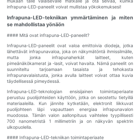
mukaan tälle valaisevalle matkalle ja ota selvää, kuinka
infrapuna-LED-paneelit voivat mullistaa yökokemuksesi!
Infrapuna-LED-tekniikan ymmärtäminen ja miten
se mahdollistaa yönäön
#### Mitä ovat infrapuna-LED-paneelit?
Infrapuna-LED-paneelit ovat valoa emittoivia diodeja, jotka
lähettävät infrapunavaloa, joka on näkymätöntä ihmissilmälle,
mutta jonka infrapunaherkät laitteet, kuten
pimeänäkökamerat ja -lasit, voivat havaita. Nämä paneelit on
suunniteltu tarjoamaan tasaista ja tehokasta
infrapunavalaistusta, jonka avulla laitteet voivat ottaa kuvia
täydellisessä pimeydessä.
Infrapuna-LED-teknologian ensisijainen toimintaperiaate
perustuu puolijohteiden käyttöön, jotka on seostettu tietyillä
materiaaleilla. Kun jännite kytketään, elektronit liikkuvat
puolijohteen läpi vapauttaen energiaa infrapunavalon
muodossa. Tämän valon aallonpituus vaihtelee tyypillisesti
700 nanometristä 1 millimetriin ja on näkyvän spektrin
ulkopuolella.
#### Infrapuna-LED-tekniikan toimintaperiaate