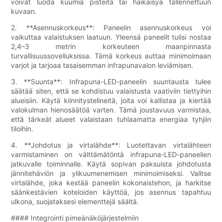
voivat luoda kuumia pisteitä tai häikäisyä tallennettuun
kuvaan.
2. **Asennuskorkeus**: Paneelin asennuskorkeus voi
vaikuttaa valaistuksen laatuun. Yleensä paneelit tulisi nostaa
2,4–3 metrin korkeuteen maanpinnasta
turvallisuussovelluksissa. Tämä korkeus auttaa minimoimaan
varjot ja tarjoaa tasaisemman infrapunavalon leviämisen.
3. **Suunta**: Infrapuna-LED-paneelin suuntausta tulee
säätää siten, että se kohdistuu valaistusta vaativiin tiettyihin
alueisiin. Käytä kiinnitystelineitä, joita voi kallistaa ja kiertää
valokulman hienosäätöä varten. Tämä joustavuus varmistaa,
että tärkeät alueet valaistaan ​​tuhlaamatta energiaa tyhjiin
tiloihin.
4. **Johdotus ja virtalähde**: Luotettavan virtalähteen
varmistaminen on välttämätöntä infrapuna-LED-paneelien
jatkuvalle toiminnalle. Käytä sopivan paksuista johdotusta
jännitehäviön ja ylikuumenemisen minimoimiseksi. Valitse
virtalähde, joka kestää paneelin kokonaistehon, ja harkitse
säänkestävien koteloiden käyttöä, jos asennus tapahtuu
ulkona, suojataksesi elementtejä säältä.
#### Integrointi pimeänäköjärjestelmiin