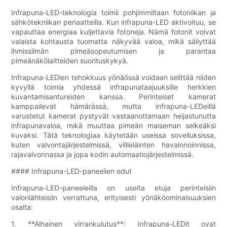
Infrapuna-LED-teknologia toimii pohjimmiltaan fotoniikan ja
sähkötekniikan periaatteilla. Kun infrapuna-LED aktivoituu, se
vapauttaa energiaa kuljettavia fotoneja. Nämä fotonit voivat
valaista kohtausta tuomatta näkyvää valoa, mikä säilyttää
ihmissilmän pimeäsopeutumisen ja parantaa
pimeänäkölaitteiden suorituskykyä.
Infrapuna-LEDien tehokkuus yönäössä voidaan selittää niiden
kyvyllä toimia yhdessä infrapunataajuuksille herkkien
kuvantamisantureiden kanssa. Perinteiset kamerat
kamppailevat hämärässä, mutta infrapuna-LEDeillä
varustetut kamerat pystyvät vastaanottamaan heijastunutta
infrapunavaloa, mikä muuttaa pimeän maiseman selkeäksi
kuvaksi. Tätä teknologiaa käytetään useissa sovelluksissa,
kuten valvontajärjestelmissä, villieläinten havainnoinnissa,
rajavalvonnassa ja jopa kodin automaatiojärjestelmissä.
#### Infrapuna-LED-paneelien edut
Infrapuna-LED-paneeleilla on useita etuja perinteisiin
valonlähteisiin verrattuna, erityisesti yönäköominaisuuksien
osalta:
1. **Alhainen virrankulutus**: Infrapuna-LEDit ovat