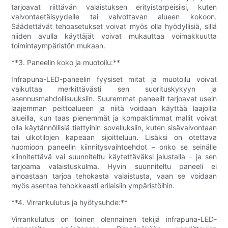
tarjoavat riittävän valaistuksen erityistarpeisiisi, kuten
valvontaetäisyydelle tai valvottavan alueen kokoon.
Säädettävät tehoasetukset voivat myös olla hyödyllisiä, sillä
niiden avulla käyttäjät voivat mukauttaa voimakkuutta
toimintaympäristön mukaan.
**3. Paneelin koko ja muotoilu:**
Infrapuna-LED-paneelin fyysiset mitat ja muotoilu voivat
vaikuttaa merkittävästi sen suorituskykyyn ja
asennusmahdollisuuksiin. Suuremmat paneelit tarjoavat usein
laajemman peittoalueen ja niitä voidaan käyttää laajoilla
alueilla, kun taas pienemmät ja kompaktimmat mallit voivat
olla käytännöllisiä tiettyihin sovelluksiin, kuten sisävalvontaan
tai ulkotilojen kapeaan sijoitteluun. Lisäksi on otettava
huomioon paneelin kiinnitysvaihtoehdot – onko se seinälle
kiinnitettävä vai suunniteltu käytettäväksi jalustalla – ja sen
tarjoama valaistuskulma. Hyvin suunniteltu paneeli ei
ainoastaan ​​tarjoa tehokasta valaistusta, vaan se voidaan
myös asentaa tehokkaasti erilaisiin ympäristöihin.
**4. Virrankulutus ja hyötysuhde:**
Virrankulutus on toinen olennainen tekijä infrapuna-LED-