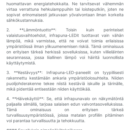
huomattavan energiatehokkaita. Ne tarvitsevat vähemmän
virtaa verrattuna hehkulamppuihin tai loisteputkiin, joten ne
sopivat erinomaisesti jatkuvaan yövalvontaan ilman korkeita
sähkökustannuksia.
2. **Lämmöntuotto**: Toisin kuin perinteiset
valaistusvaihtoehdot, infrapuna-LEDit tuottavat vain vähän
lämpöä, mikä varmistaa, että ne voivat toimia erilaisissa
ympäristöissä ilman ylikuumenemisen riskiä. Tämä ominaisuus
on erityisen tärkeä herkissä sovelluksissa, kuten villieläinten
seurannassa, jossa liiallinen lämpö voi häiritä luonnollista
käyttäytymistä.
3. **Kestävyys**: Infrapuna-LED-paneelit on tyypillisesti
rakennettu kestämään ankaria ympäristöolosuhteita. Niiden
puolijohderakenne tekee niistä kestäviä iskuille ja tärinälle,
mikä pidentää entisestään niiden käyttöikää.
4. **Häivekäyttö**: Se, että infrapunavalo on näkymätöntä
paljaalla silmällä, tarjoaa salaisen edun valvontasovelluksissa.
Tämä ominaisuus on erityisen tärkeä
turvallisuusympäristöissä, joissa matalan profiilin pitäminen
voi parantaa turvallisuutta ja tehokkuutta.