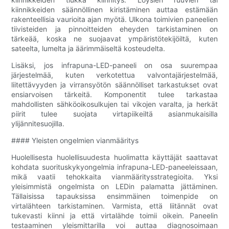
kiinnikkeiden säännöllinen kiristäminen auttaa estämään
rakenteellisia vaurioita ajan myötä. Ulkona toimivien paneelien
tiivisteiden ja pinnoitteiden eheyden tarkistaminen on
tärkeää, koska ne suojaavat ympäristötekijöiltä, ​​kuten
sateelta, lumelta ja äärimmäiseltä kosteudelta.
Lisäksi, jos infrapuna-LED-paneeli on osa suurempaa
järjestelmää, kuten verkotettua valvontajärjestelmää,
liitettävyyden ja virransyötön säännölliset tarkastukset ovat
ensiarvoisen tärkeitä. Komponentit tulee tarkastaa
mahdollisten sähköoikosulkujen tai vikojen varalta, ja herkät
piirit tulee suojata virtapiikeiltä asianmukaisilla
ylijännitesuojilla.
#### Yleisten ongelmien vianmääritys
Huolellisesta huolellisuudesta huolimatta käyttäjät saattavat
kohdata suorituskykyongelmia infrapuna-LED-paneeleissaan,
mikä vaatii tehokkaita vianmääritysstrategioita. Yksi
yleisimmistä ongelmista on LEDin palamatta jättäminen.
Tällaisissa tapauksissa ensimmäinen toimenpide on
virtalähteen tarkistaminen. Varmista, että liitännät ovat
tukevasti kiinni ja että virtalähde toimii oikein. Paneelin
testaaminen yleismittarilla voi auttaa diagnosoimaan