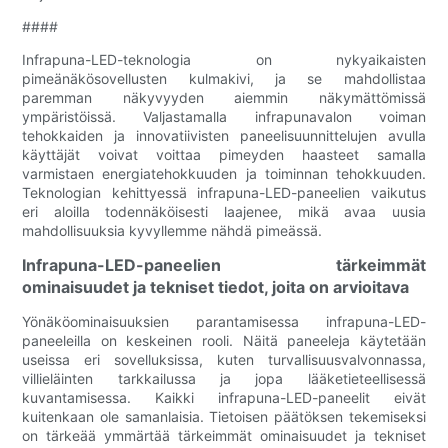
####
Infrapuna-LED-teknologia on nykyaikaisten
pimeänäkösovellusten kulmakivi, ja se mahdollistaa
paremman näkyvyyden aiemmin näkymättömissä
ympäristöissä. Valjastamalla infrapunavalon voiman
tehokkaiden ja innovatiivisten paneelisuunnittelujen avulla
käyttäjät voivat voittaa pimeyden haasteet samalla
varmistaen energiatehokkuuden ja toiminnan tehokkuuden.
Teknologian kehittyessä infrapuna-LED-paneelien vaikutus
eri aloilla todennäköisesti laajenee, mikä avaa uusia
mahdollisuuksia kyvyllemme nähdä pimeässä.
Infrapuna-LED-paneelien tärkeimmät
ominaisuudet ja tekniset tiedot, joita on arvioitava
Yönäköominaisuuksien parantamisessa infrapuna-LED-
paneeleilla on keskeinen rooli. Näitä paneeleja käytetään
useissa eri sovelluksissa, kuten turvallisuusvalvonnassa,
villieläinten tarkkailussa ja jopa lääketieteellisessä
kuvantamisessa. Kaikki infrapuna-LED-paneelit eivät
kuitenkaan ole samanlaisia. Tietoisen päätöksen tekemiseksi
on tärkeää ymmärtää tärkeimmät ominaisuudet ja tekniset