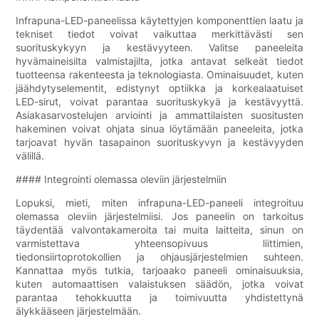
Infrapuna-LED-paneelissa käytettyjen komponenttien laatu ja
tekniset tiedot voivat vaikuttaa merkittävästi sen
suorituskykyyn ja kestävyyteen. Valitse paneeleita
hyvämaineisilta valmistajilta, jotka antavat selkeät tiedot
tuotteensa rakenteesta ja teknologiasta. Ominaisuudet, kuten
jäähdytyselementit, edistynyt optiikka ja korkealaatuiset
LED-sirut, voivat parantaa suorituskykyä ja kestävyyttä.
Asiakasarvostelujen arviointi ja ammattilaisten suositusten
hakeminen voivat ohjata sinua löytämään paneeleita, jotka
tarjoavat hyvän tasapainon suorituskyvyn ja kestävyyden
välillä.
#### Integrointi olemassa oleviin järjestelmiin
Lopuksi, mieti, miten infrapuna-LED-paneeli integroituu
olemassa oleviin järjestelmiisi. Jos paneelin on tarkoitus
täydentää valvontakameroita tai muita laitteita, sinun on
varmistettava yhteensopivuus liittimien,
tiedonsiirtoprotokollien ja ohjausjärjestelmien suhteen.
Kannattaa myös tutkia, tarjoaako paneeli ominaisuuksia,
kuten automaattisen valaistuksen säädön, jotka voivat
parantaa tehokkuutta ja toimivuutta yhdistettynä
älykkääseen järjestelmään.