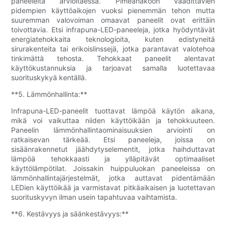
paneeleita arvioitaessa. Pimeänäköön vaadittavien
pidempien käyttöaikojen vuoksi pienemmän tehon mutta
suuremman valovoiman omaavat paneelit ovat erittäin
toivottavia. Etsi infrapuna-LED-paneeleja, jotka hyödyntävät
energiatehokkaita teknologioita, kuten edistyneitä
sirurakenteita tai erikoislinssejä, jotka parantavat valotehoa
tinkimättä tehosta. Tehokkaat paneelit alentavat
käyttökustannuksia ja tarjoavat samalla luotettavaa
suorituskykyä kentällä.
**5. Lämmönhallinta:**
Infrapuna-LED-paneelit tuottavat lämpöä käytön aikana,
mikä voi vaikuttaa niiden käyttöikään ja tehokkuuteen.
Paneelin lämmönhallintaominaisuuksien arviointi on
ratkaisevan tärkeää. Etsi paneeleja, joissa on
sisäänrakennetut jäähdytyselementit, jotka haihduttavat
lämpöä tehokkaasti ja ylläpitävät optimaaliset
käyttölämpötilat. Joissakin huippuluokan paneeleissa on
lämmönhallintajärjestelmät, jotka auttavat pidentämään
LEDien käyttöikää ja varmistavat pitkäaikaisen ja luotettavan
suorituskyvyn ilman usein tapahtuvaa vaihtamista.
**6. Kestävyys ja säänkestävyys:**