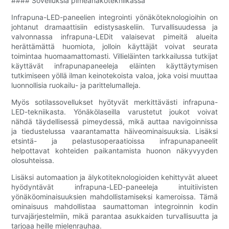
#### Sovelluksia pimeänäkötekniikassa
Infrapuna-LED-paneelien integrointi yönäköteknologioihin on
johtanut dramaattisiin edistysaskeliin. Turvallisuudessa ja
valvonnassa infrapuna-LEDit valaisevat pimeitä alueita
herättämättä huomiota, jolloin käyttäjät voivat seurata
toimintaa huomaamattomasti. Villieläinten tarkkailussa tutkijat
käyttävät infrapunapaneeleja eläinten käyttäytymisen
tutkimiseen yöllä ilman keinotekoista valoa, joka voisi muuttaa
luonnollisia ruokailu- ja parittelumalleja.
Myös sotilassovellukset hyötyvät merkittävästi infrapuna-
LED-tekniikasta. Yönäkölaseilla varustetut joukot voivat
nähdä täydellisessä pimeydessä, mikä auttaa navigoinnissa
ja tiedustelussa vaarantamatta häiveominaisuuksia. Lisäksi
etsintä- ja pelastusoperaatioissa infrapunapaneelit
helpottavat kohteiden paikantamista huonon näkyvyyden
olosuhteissa.
Lisäksi automaation ja älykotiteknologioiden kehittyvät alueet
hyödyntävät infrapuna-LED-paneeleja intuitiivisten
yönäköominaisuuksien mahdollistamiseksi kameroissa. Tämä
ominaisuus mahdollistaa saumattoman integroinnin kodin
turvajärjestelmiin, mikä parantaa asukkaiden turvallisuutta ja
tarjoaa heille mielenrauhaa.