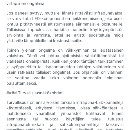
virtapiirien ongelmia.
Jos paneeli syttyy, mutta ei lähetä riittävästi infrapunavaloa,
se voi viitata LED-komponenttien heikkenemiseen, joka usein
johtuu pitkittyneestä altistumisesta äärimmäisille olosuhteille.
Tällaisissa tapauksissa harkitse paneelin käyttöympäristön
arviointia ja varmista, ettei se altistu suositeltuja rajoja
ylittäville lämpötiloille tai kosteustasoille.
Toinen yleinen ongelma on välkkyminen tai epätasainen
valaistus. Tämä voi johtua ajoittaisista sähköliitännöistä tai
viallisesta ohjainpiiristä. Kaikkien johtoliitäntöjen tarkistaminen
ja syöpyneiden tai rispaantuneiden johtojen vaihtaminen voi
usein ratkaista tällaiset ongelmat. Jos ohjainpiiri on viallinen,
se saattaa vaatia koko vaihdon normaalin toiminnan
palauttamiseksi.
#### Turvallisuusnäkökohdat
Turvallisuus on ensiarvoisen tärkeää infrapuna-LED-paneeleja
käytettäessä, erityisesti tilanteissa, joissa sähkölaitteet ja
mahdollisesti vaaralliset ympäristöt kohtaavat. Ennen
asennusta tai huoltoa käyttäjien tulee tutustua
infrapunatekniikkaa ja sähkökomponentteja koskeviin
turvallisuusohjeisiin. Yksi tärkeä käytäntö on katkaista