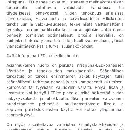
Infrapuna-LED-paneelit ovat mullistaneet pimeänäkötekniikan
tarjoamalla luotettavaa valaistusta hämärässä tai
täydellisessä pimeydessä. Niiden tehokkuus erilaisissa
sovelluksissa, valvonnasta ja turvallisuudesta villieläinten
tarkkailuun ja valokuvaukseen, tekee niistä välttämättömiä
työkaluja niin ammattilaisille kuin harrastajillekin. Jotta nämä
paneelit toimisivat optimaalisesti pitkällä aikavälillä, on
kuitenkin tärkeää ymmärtää niiden huoltovaatimukset, yleiset
vianetsintätekniikat ja turvallisuusnäkökohdat.
#### Infrapuna-LED-paneelien huolto
Asianmukainen huolto on perusta infrapuna-LED-paneelien
käyttöiän ja tehokkuuden maksimoinnille. Säännöllinen
tarkastus on tärkeä ensimmäinen askel; käyttäjien tulisi
säännöllisesti tarkistaa paneeli ja sen komponentit kulumisen,
korroosion tai fyysisten vaurioiden varalta. Pölyä, likaa ja
kosteutta voi kertyä LEDien pinnalle, mikä heikentää niiden
näkyvyysaluetta ja tehokkuutta. Siksi paneelien varovainen
puhdistaminen pehmeällä, nukkaamattomalla liinalla ja
sopivien puhdistusliuosten käyttö voi auttaa ylläpitämään
suorituskykyä.
On myös suositeltavaa varmistaa kiinnitystarvikkeiden ja
kiinnikkeiden tiukka kiinnitys. Löysien ruuvien tai