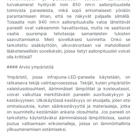
turvakamerat hyötyvät noin 850 nm:n aallonpituudella
toimivista paneeleista, mikä sopii erinomaisesti yönäön
parantamiseen ilman, että ne näkyvät paljaalla silmällä.
Toisaalta noin 940 nm:n aallonpituuksilla valoa lähettävät
paneelit ovat vaikeammin havaittavissa, mutta ne saattavat
vaatia suurempia tehotasoja samanlaisten tulosten
saavuttamiseksi. Mieti sovelluksesi luonnetta: Onko se
tarkoitettu sisäkäyttöön, ulkovalvontaan vai mahdollisesti
lääketieteellisiin sovelluksiin, joissa tietyt aallonpituudet voivat
olla kriittisiä?
#### Arvioi ympäristöä
Ympäristö, jossa infrapuna-LED-paneelia käytetään, on
ratkaiseva tekijä valintaprosessissa. Tekijät, kuten ympäristön
valaistusolosuhteet, äärimmäiset lämpötilat ja kosteustasot,
voivat vaikuttaa merkittävästi paneelin suorituskykyyn ja
kestävyyteen. Ulkokäytössä kestävyys on etusijalla, joten etsi
ominaisuuksia, kuten säänkestävyyttä ja materiaaleja, jotka
on suunniteltu kestämään ankaria olosuhteita. Jos paneeli on
tarkoitettu käytettäväksi äärimmäisissä lämpötiloissa, saatat
joutua valitsemaan erikoismalleja, joissa on lämmönhallinta
ylikuumenemisen estämiseksi.