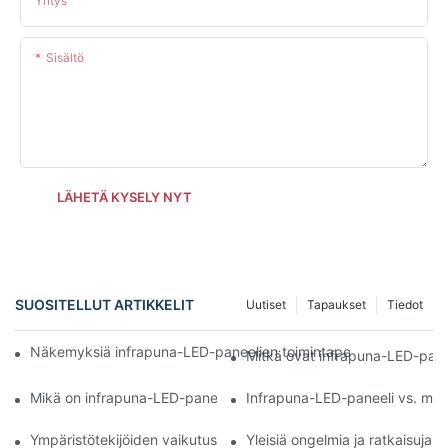
Yritys
Sisältö
LÄHETÄ KYSELY NYT
SUOSITELLUT ARTIKKELIT
Uutiset
Tapaukset
Tiedot
Näkemyksiä infrapuna-LED-paneelien toimintaperiaatteesta par
Mitkä ovat infrapuna-LED-pane
Mikä on infrapuna-LED-paneelien toiminta-alue?
Infrapuna-LED-paneeli vs. muut
Ympäristötekijöiden vaikutus infrapuna-LED-paneeleiden suori
Yleisiä ongelmia ja ratkaisuja 