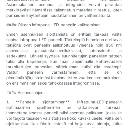
Asianmukainen asennus ja integrointi voivat parantaa
merkittävästi hämärässä tallennetun materiaalin laatua, joten
parhaiden käytäntöjen noudattaminen on välttämätöntä.
#### Oikean infrapuna-LED-paneelin valitseminen
Ennen asennuksen aloittamista on erittäin tärkeää valita
sopiva infrapuna-LED-paneeli. Tärkeimpiä huomioon otettavia
tekijöitä ovat paneelin aallonpituus (yleensä noin 850 nm
useimmissa pimeänäkösovelluksissa), intensiteetti ja
sädekulma. Lähietäisyydelle suunniteltujen paneelien säteen
tulisi olla kapeampi, kun taas laajemmalle kattavuudelle
tarkoitettujen paneelien sädekulman tulisi olla leveämpi.
Valitun paneelin varmistaminen, että se on
pimeänäköjärjestelmäsi toiminnallisten vaatimusten mukainen,
on ensimmäinen askel tehokkaassa integroinnissa.
#### Asennusohjeet
1. **Paneelin sijoittaminen**: Infrapuna-LED-paneelin
optimaalinen sijoittaminen on ratkaisevan tärkeää.
Ihannetapauksessa paneeli tulisi asentaa paikkaan, jossa se
voi tarjota tasaisen valaistuksen koko kuva-alueelle. Vältä sen
sijoittamista liian lähelle esteitä tai heijastavia pintoja, jotka