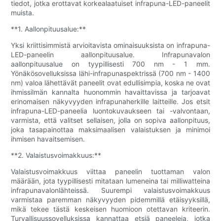
tiedot, jotka erottavat korkealaatuiset infrapuna-LED-paneelit
muista.
**1. Aallonpituusalue:**
Yksi kriittisimmistä arvioitavista ominaisuuksista on infrapuna-
LED-paneelin aallonpituusalue. Infrapunavalon
aallonpituusalue on tyypillisesti 700 nm - 1 mm.
Yönäkösovelluksissa lähi-infrapunaspektrissä (700 nm - 1400
nm) valoa lähettävät paneelit ovat edullisimpia, koska ne ovat
ihmissilmän kannalta huonommin havaittavissa ja tarjoavat
erinomaisen näkyvyyden infrapunaherkille laitteille. Jos etsit
infrapuna-LED-paneelia luontokuvaukseen tai -valvontaan,
varmista, että valitset sellaisen, jolla on sopiva aallonpituus,
joka tasapainottaa maksimaalisen valaistuksen ja minimoi
ihmisen havaitsemisen.
**2. Valaistusvoimakkuus:**
Valaistusvoimakkuus viittaa paneelin tuottaman valon
määrään, jota tyypillisesti mitataan lumeneina tai milliwatteina
infrapunavalonlähteissä. Suurempi valaistusvoimakkuus
varmistaa paremman näkyvyyden pidemmillä etäisyyksillä,
mikä tekee tästä keskeisen huomioon otettavan kriteerin.
Turvallisuussovelluksissa kannattaa etsiä paneeleja, jotka