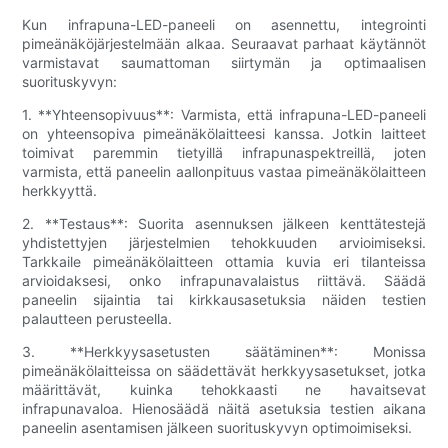
Kun infrapuna-LED-paneeli on asennettu, integrointi
pimeänäköjärjestelmään alkaa. Seuraavat parhaat käytännöt
varmistavat saumattoman siirtymän ja optimaalisen
suorituskyvyn:
1. **Yhteensopivuus**: Varmista, että infrapuna-LED-paneeli
on yhteensopiva pimeänäkölaitteesi kanssa. Jotkin laitteet
toimivat paremmin tietyillä infrapunaspektreillä, joten
varmista, että paneelin aallonpituus vastaa pimeänäkölaitteen
herkkyyttä.
2. **Testaus**: Suorita asennuksen jälkeen kenttätestejä
yhdistettyjen järjestelmien tehokkuuden arvioimiseksi.
Tarkkaile pimeänäkölaitteen ottamia kuvia eri tilanteissa
arvioidaksesi, onko infrapunavalaistus riittävä. Säädä
paneelin sijaintia tai kirkkausasetuksia näiden testien
palautteen perusteella.
3. **Herkkyysasetusten säätäminen**: Monissa
pimeänäkölaitteissa on säädettävät herkkyysasetukset, jotka
määrittävät, kuinka tehokkaasti ne havaitsevat
infrapunavaloa. Hienosäädä näitä asetuksia testien aikana
paneelin asentamisen jälkeen suorituskyvyn optimoimiseksi.