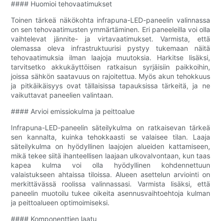
#### Huomioi tehovaatimukset
Toinen tärkeä näkökohta infrapuna-LED-paneelin valinnassa
on sen tehovaatimusten ymmärtäminen. Eri paneeleilla voi olla
vaihtelevat jännite- ja virtavaatimukset. Varmista, että
olemassa oleva infrastruktuurisi pystyy tukemaan näitä
tehovaatimuksia ilman laajoja muutoksia. Harkitse lisäksi,
tarvitsetko akkukäyttöisen ratkaisun syrjäisiin paikkoihin,
joissa sähkön saatavuus on rajoitettua. Myös akun tehokkuus
ja pitkäikäisyys ovat tällaisissa tapauksissa tärkeitä, ja ne
vaikuttavat paneelien valintaan.
#### Arvioi emissiokulma ja peittoalue
Infrapuna-LED-paneelin säteilykulma on ratkaisevan tärkeä
sen kannalta, kuinka tehokkaasti se valaisee tilan. Laaja
säteilykulma on hyödyllinen laajojen alueiden kattamiseen,
mikä tekee siitä ihanteellisen laajaan ulkovalvontaan, kun taas
kapea kulma voi olla hyödyllinen kohdennettuun
valaistukseen ahtaissa tiloissa. Alueen asettelun arviointi on
merkittävässä roolissa valinnassasi. Varmista lisäksi, että
paneelin muotoilu tukee oikeita asennusvaihtoehtoja kulman
ja peittoalueen optimoimiseksi.
#### Komponenttien laatu