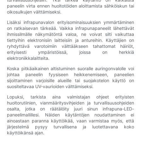
paneelin virta ennen huoltotöiden aloittamista sähköiskun tai
oikosulkujen välttämiseksi.
Lisäksi infrapunavalon erityisominaisuuksien ymmärtäminen
on ratkaisevan tärkeää. Vaikka infrapunapaneelit lähettävät
ihmissilmälle näkymätöntä valoa, ne voivat silti vaikuttaa
tiettyihin elektronisiin laitteisiin ja antureihin. Käyttäjien on
ryhdyttävä varotoimiin välttääkseen tahattomat häiriöt,
erityisesti ympäristöissä, joissa on herkkiä
elektroniikkalaitteita.
Koska pitkäaikainen altistuminen suoralle auringonvalolle voi
johtaa paneelin fyysiseen heikkenemiseen, paneelien
sijoittaminen varjoisille alueille tai suojakotelon käyttö on
suositeltavaa UV-vaurioiden välttämiseksi.
Lopuksi, tarkista aina valmistajan ohjeet erityisten
huoltorutiinien, vianmääritysvihjeiden ja turvallisuusohjeiden
osalta, jotka on räätälöity juuri sinun infrapuna-LED-
paneelimallillesi. Näiden käytäntöjen noudattaminen ei
ainoastaan ​​paranna käyttöikää, vaan varmistaa myös, että
järjestelmä pysyy turvallisena ja luotettavana koko
käyttöikänsä ajan.