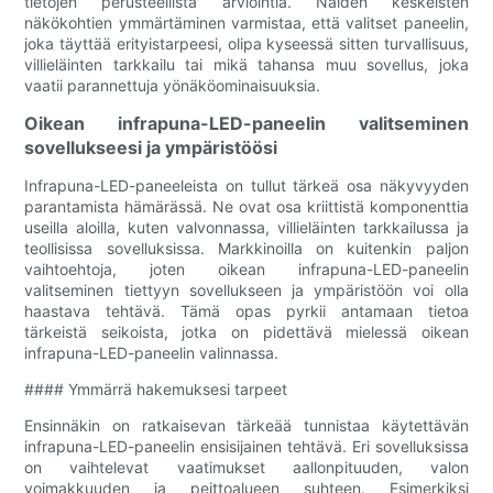
tietojen perusteellista arviointia. Näiden keskeisten
näkökohtien ymmärtäminen varmistaa, että valitset paneelin,
joka täyttää erityistarpeesi, olipa kyseessä sitten turvallisuus,
villieläinten tarkkailu tai mikä tahansa muu sovellus, joka
vaatii parannettuja yönäköominaisuuksia.
Oikean infrapuna-LED-paneelin valitseminen
sovellukseesi ja ympäristöösi
Infrapuna-LED-paneeleista on tullut tärkeä osa näkyvyyden
parantamista hämärässä. Ne ovat osa kriittistä komponenttia
useilla aloilla, kuten valvonnassa, villieläinten tarkkailussa ja
teollisissa sovelluksissa. Markkinoilla on kuitenkin paljon
vaihtoehtoja, joten oikean infrapuna-LED-paneelin
valitseminen tiettyyn sovellukseen ja ympäristöön voi olla
haastava tehtävä. Tämä opas pyrkii antamaan tietoa
tärkeistä seikoista, jotka on pidettävä mielessä oikean
infrapuna-LED-paneelin valinnassa.
#### Ymmärrä hakemuksesi tarpeet
Ensinnäkin on ratkaisevan tärkeää tunnistaa käytettävän
infrapuna-LED-paneelin ensisijainen tehtävä. Eri sovelluksissa
on vaihtelevat vaatimukset aallonpituuden, valon
voimakkuuden ja peittoalueen suhteen. Esimerkiksi