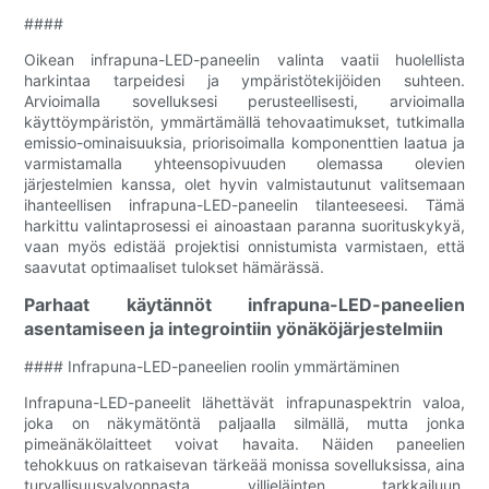
####
Oikean infrapuna-LED-paneelin valinta vaatii huolellista
harkintaa tarpeidesi ja ympäristötekijöiden suhteen.
Arvioimalla sovelluksesi perusteellisesti, arvioimalla
käyttöympäristön, ymmärtämällä tehovaatimukset, tutkimalla
emissio-ominaisuuksia, priorisoimalla komponenttien laatua ja
varmistamalla yhteensopivuuden olemassa olevien
järjestelmien kanssa, olet hyvin valmistautunut valitsemaan
ihanteellisen infrapuna-LED-paneelin tilanteeseesi. Tämä
harkittu valintaprosessi ei ainoastaan ​​paranna suorituskykyä,
vaan myös edistää projektisi onnistumista varmistaen, että
saavutat optimaaliset tulokset hämärässä.
Parhaat käytännöt infrapuna-LED-paneelien
asentamiseen ja integrointiin yönäköjärjestelmiin
#### Infrapuna-LED-paneelien roolin ymmärtäminen
Infrapuna-LED-paneelit lähettävät infrapunaspektrin valoa,
joka on näkymätöntä paljaalla silmällä, mutta jonka
pimeänäkölaitteet voivat havaita. Näiden paneelien
tehokkuus on ratkaisevan tärkeää monissa sovelluksissa, aina
turvallisuusvalvonnasta villieläinten tarkkailuun.