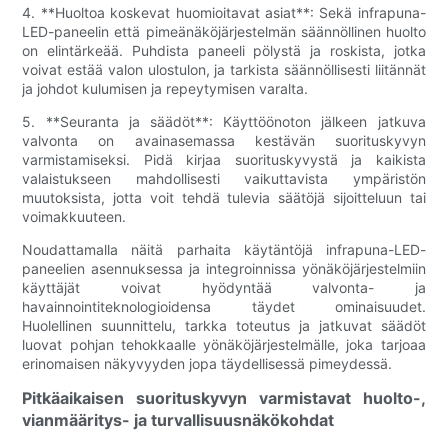
4. **Huoltoa koskevat huomioitavat asiat**: Sekä infrapuna-
LED-paneelin että pimeänäköjärjestelmän säännöllinen huolto
on elintärkeää. Puhdista paneeli pölystä ja roskista, jotka
voivat estää valon ulostulon, ja tarkista säännöllisesti liitännät
ja johdot kulumisen ja repeytymisen varalta.
5. **Seuranta ja säädöt**: Käyttöönoton jälkeen jatkuva
valvonta on avainasemassa kestävän suorituskyvyn
varmistamiseksi. Pidä kirjaa suorituskyvystä ja kaikista
valaistukseen mahdollisesti vaikuttavista ympäristön
muutoksista, jotta voit tehdä tulevia säätöjä sijoitteluun tai
voimakkuuteen.
Noudattamalla näitä parhaita käytäntöjä infrapuna-LED-
paneelien asennuksessa ja integroinnissa yönäköjärjestelmiin
käyttäjät voivat hyödyntää valvonta- ja
havainnointiteknologioidensa täydet ominaisuudet.
Huolellinen suunnittelu, tarkka toteutus ja jatkuvat säädöt
luovat pohjan tehokkaalle yönäköjärjestelmälle, joka tarjoaa
erinomaisen näkyvyyden jopa täydellisessä pimeydessä.
Pitkäaikaisen suorituskyvyn varmistavat huolto-,
vianmääritys- ja turvallisuusnäkökohdat