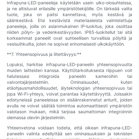
Infrapuna-LED-paneeleja käytetään usein ulko-olosuhteissa,
ja ne altistuvat erilaisille ympäristötekijöille. On tärkeää valita
tuote, joka on paitsi kannettava, myös kestävä ja
säänkestävä. Etsi kestävistä materiaaleista valmistettuja
paneeleja, joilla on asianmukainen IP-luokitus, joka osoittaa
niiden pölyn- ja vedenkestävyyden. IP65-luokitellut tai sitä
korkeammat paneelit ovat suhteellisen turvallisia pölyltä ja
vesisuihkuilta, joten ne sopivat erinomaisesti ulkokäyttöön.
**7. Yhteensopivuus ja liitettävyys:**
Lopuksi, harkitse infrapuna-LED-paneelin yhteensopivuutta
muiden laitteiden kanssa. Käyttötarkoituksesta riippuen voit
halutessasi integroida paneelin kameroihin tai
valvontajärjestelmiin. Ominaisuudet, kuten
etäohjausmahdollisuudet, älyteknologian yhteensopivuus tai
jopa Wi-Fi-yhteys, voivat parantaa käytettävyyttä. Joissakin
edistyneissä paneeleissa on sisäänrakennetut anturit, joiden
avulla ne voivat säätää toimintoa automaattisesti ympäristön
valotason mukaan, mikä tarjoaa saumattoman integroinnin
olemassa oleviin järjestelmiin.
Yhteenvetona voidaan todeta, että oikean infrapuna-LED-
paneelin valinta edellyttää sen ominaisuuksien ja teknisten