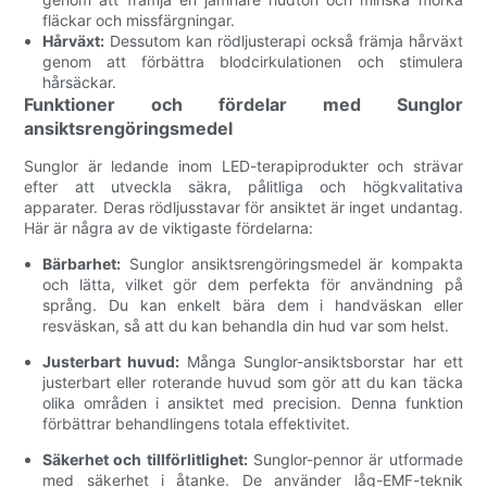
fläckar och missfärgningar.
Hårväxt:
Dessutom kan rödljusterapi också främja hårväxt
genom att förbättra blodcirkulationen och stimulera
hårsäckar.
Funktioner och fördelar med Sunglor
ansiktsrengöringsmedel
Sunglor är ledande inom LED-terapiprodukter och strävar
efter att utveckla säkra, pålitliga och högkvalitativa
apparater. Deras rödljusstavar för ansiktet är inget undantag.
Här är några av de viktigaste fördelarna:
Bärbarhet:
Sunglor ansiktsrengöringsmedel är kompakta
och lätta, vilket gör dem perfekta för användning på
språng. Du kan enkelt bära dem i handväskan eller
resväskan, så att du kan behandla din hud var som helst.
Justerbart huvud:
Många Sunglor-ansiktsborstar har ett
justerbart eller roterande huvud som gör att du kan täcka
olika områden i ansiktet med precision. Denna funktion
förbättrar behandlingens totala effektivitet.
Säkerhet och tillförlitlighet:
Sunglor-pennor är utformade
med säkerhet i åtanke. De använder låg-EMF-teknik