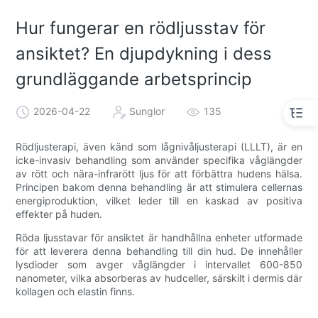
Hur fungerar en rödljusstav för
ansiktet? En djupdykning i dess
grundläggande arbetsprincip
2026-04-22
Sunglor
135
Rödljusterapi, även känd som lågnivåljusterapi (LLLT), är en
icke-invasiv behandling som använder specifika våglängder
av rött och nära-infrarött ljus för att förbättra hudens hälsa.
Principen bakom denna behandling är att stimulera cellernas
energiproduktion, vilket leder till en kaskad av positiva
effekter på huden.
Röda ljusstavar för ansiktet är handhållna enheter utformade
för att leverera denna behandling till din hud. De innehåller
lysdioder som avger våglängder i intervallet 600-850
nanometer, vilka absorberas av hudceller, särskilt i dermis där
kollagen och elastin finns.