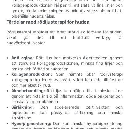
kollagenproduktionen hjälper till att släta ut fina linjer och
rynkor, medan minskningen av oxidativ stress bidrar till att
bibehålla hudens hälsa.
Fördelar med rödljusterapi för huden
Rödljusterapi erbjuder ett brett utbud av fördelar för huden,
vilket gör det till ett kraftfullt verktyg för
hudvårdsentusiaster.
Anti-aging:
Rött ljus kan motverka ålderstecken genom
att stimulera kollagenproduktionen, minska fina linjer och
rynkor och förbättra hudtonen.
Kollagenproduktion:
Som nämnts ökar rödljusterapi
kollagenproduktionen avsevärt, vilket kan leda till fastare
och mer elastisk hud.
Aknebehandling:
Rött ljus kan hjälpa till att minska akne
genom att rikta in sig på inflammation, döda bakterier och
minska talgproduktionen.
Sårläkning:
Den accelererade celltillväxten och
reparationen kan påskynda sårläkning och minska
ärrbildning.
Hyperpigmentering:
Den kan minska hyperpigmentering
genom att främja en jämnare hudton och minska mörka