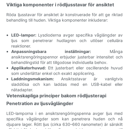
Viktiga komponenter i rödljusstavar för ansiktet
Röda ljusstavar för ansiktet är konstruerade för att ge riktad
behandling till huden. Viktiga komponenter inkluderar:
LED-lampor:
Lysdioderna avger specifika våglängder av
ljus som penetrerar hudlagren och utlöser cellulära
reaktioner.
Anpassningsbara inställningar:
Många
ansiktsrengöringspennor erbjuder justerbar intensitet och
behandlingstid för att tillgodose individuella behov.
Applikatorhuvud:
Ett justerbart eller oscillerande huvud
som underlättar enkel och exakt applicering.
Laddningsmekanism:
Ansiktsstavar är vanligtvis
sladdlösa och kan laddas med en USB-kabel eller
nätadapter.
Vetenskapliga principer bakom rödljusterapi
Penetration av ljusvåglängder
LED-lamporna i en ansiktsrengöringspenna avger ljus med
specifika våglängder som kan penetrera huden och nå
djupare lager. Rött ljus (cirka 630–660 nanometer) är särskilt