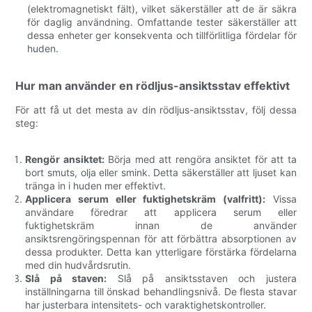
(elektromagnetiskt fält), vilket säkerställer att de är säkra
för daglig användning. Omfattande tester säkerställer att
dessa enheter ger konsekventa och tillförlitliga fördelar för
huden.
Hur man använder en rödljus-ansiktsstav effektivt
För att få ut det mesta av din rödljus-ansiktsstav, följ dessa
steg:
Rengör ansiktet:
Börja med att rengöra ansiktet för att ta
bort smuts, olja eller smink. Detta säkerställer att ljuset kan
tränga in i huden mer effektivt.
Applicera serum eller fuktighetskräm (valfritt):
Vissa
användare föredrar att applicera serum eller
fuktighetskräm innan de använder
ansiktsrengöringspennan för att förbättra absorptionen av
dessa produkter. Detta kan ytterligare förstärka fördelarna
med din hudvårdsrutin.
Slå på staven:
Slå på ansiktsstaven och justera
inställningarna till önskad behandlingsnivå. De flesta stavar
har justerbara intensitets- och varaktighetskontroller.