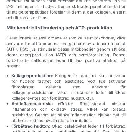
effektivt för hudens hälsa eftersom det kan penetrera upp till
2–3 millimeter in i huden. Denna skiktade penetration bidrar
till att ge terapeutiska fördelar till dermis, där kollagen, elastin
och fibroblaster finns.
Mitokondriell stimulering och ATP-produktion
Celler innehåller små organeller som kallas mitokondrier, vilka
ansvarar för att producera energi i form av adenosintrifosfat
(ATP). Rött ljus stimulerar dessa mitokondrier genom att öka
deras energiproduktion (ATP) och syreförbrukning. Denna
förbättrade cellfunktion leder till flera positiva effekter på
huden:
Kollagenproduktion:
Kollagen är proteinet som ansvarar
för hudens fasthet och elasticitet. Rött ljus aktiverar
fibroblaster, cellerna som ansvarar för
kollagenproduktionen, vilket i slutändan leder till ökad
kollagensyntes och förbättrad hudstruktur.
Antiinflammatoriska effekter:
Rödljusterapi minskar
inflammation och oxidativ stress, vilket kan orsaka
hudskador. Genom att sänka inflammation hjälper det till
att lindra rodnad, svullnader och irritation.
Förbättrad hudton:
Ökad cellaktivitet leder till förbättrad
hudton och ett mer ungdomligt utseende. Den ökade