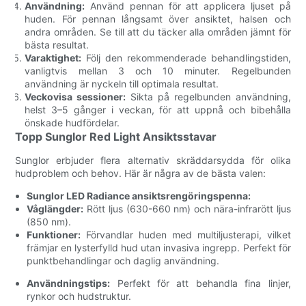
Användning:
Använd pennan för att applicera ljuset på
huden. För pennan långsamt över ansiktet, halsen och
andra områden. Se till att du täcker alla områden jämnt för
bästa resultat.
Varaktighet:
Följ den rekommenderade behandlingstiden,
vanligtvis mellan 3 och 10 minuter. Regelbunden
användning är nyckeln till optimala resultat.
Veckovisa sessioner:
Sikta på regelbunden användning,
helst 3–5 gånger i veckan, för att uppnå och bibehålla
önskade hudfördelar.
Topp Sunglor Red Light Ansiktsstavar
Sunglor erbjuder flera alternativ skräddarsydda för olika
hudproblem och behov. Här är några av de bästa valen:
Sunglor LED Radiance ansiktsrengöringspenna:
Våglängder:
Rött ljus (630-660 nm) och nära-infrarött ljus
(850 nm).
Funktioner:
Förvandlar huden med multiljusterapi, vilket
främjar en lysterfylld hud utan invasiva ingrepp. Perfekt för
punktbehandlingar och daglig användning.
Användningstips:
Perfekt för att behandla fina linjer,
rynkor och hudstruktur.