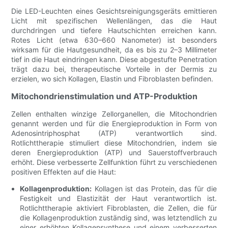
Die LED-Leuchten eines Gesichtsreinigungsgeräts emittieren
Licht mit spezifischen Wellenlängen, das die Haut
durchdringen und tiefere Hautschichten erreichen kann.
Rotes Licht (etwa 630–660 Nanometer) ist besonders
wirksam für die Hautgesundheit, da es bis zu 2–3 Millimeter
tief in die Haut eindringen kann. Diese abgestufte Penetration
trägt dazu bei, therapeutische Vorteile in der Dermis zu
erzielen, wo sich Kollagen, Elastin und Fibroblasten befinden.
Mitochondrienstimulation und ATP-Produktion
Zellen enthalten winzige Zellorganellen, die Mitochondrien
genannt werden und für die Energieproduktion in Form von
Adenosintriphosphat (ATP) verantwortlich sind.
Rotlichttherapie stimuliert diese Mitochondrien, indem sie
deren Energieproduktion (ATP) und Sauerstoffverbrauch
erhöht. Diese verbesserte Zellfunktion führt zu verschiedenen
positiven Effekten auf die Haut:
Kollagenproduktion:
Kollagen ist das Protein, das für die
Festigkeit und Elastizität der Haut verantwortlich ist.
Rotlichttherapie aktiviert Fibroblasten, die Zellen, die für
die Kollagenproduktion zuständig sind, was letztendlich zu
einer erhöhten Kollagensynthese und einem verbesserten