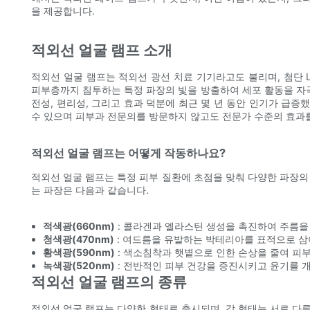
을 제공합니다.
적외선 얼굴 램프 소개
적외선 얼굴 램프는 적외선 광선 치료 기기라고도 불리며, 첨단 
피부층까지 침투하는 특정 파장의 빛을 방출하여 세포 활동을 자극
전성, 편리성, 그리고 효과 덕분에 최근 몇 년 동안 인기가 급증
수 있으며 피부과 전문의를 방문하지 않고도 전문가 수준의 효과를
적외선 얼굴 램프는 어떻게 작동하나요?
적외선 얼굴 램프는 특정 피부 질환에 초점을 맞춰 다양한 파장의
는 파장은 다음과 같습니다.
적색광(660nm)
: 콜라겐과 엘라스틴 생성을 촉진하여 주름을
청색광(470nm)
: 여드름을 유발하는 박테리아를 표적으로 삼
황색광(590nm)
: 색소침착과 햇볕으로 인한 손상을 줄여 피
녹색광(520nm)
: 전반적인 피부 건강을 증진시키고 윤기를 
적외선 얼굴 램프의 종류
적외선 얼굴 램프는 다양한 형태로 출시되며, 각 형태는 서로 다