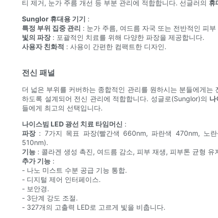
티 제거, 눈가 주름 개선 등 부분 관리에 적합합니다. 선글러의
휴
Sunglor 휴대용 기기
:
특정 부위 집중 관리
: 눈가 주름, 여드름 자국 또는 전반적인 피
빛의 파장
: 포괄적인 치료를 위해 다양한 파장을 제공합니다.
사용자 친화적
: 사용이 간편한 컴팩트한 디자인.
전신 패널
더 넓은 부위를 커버하는 종합적인 관리를 원하시는 분들에게는 전
하도록 설계되어 전신 관리에 적합합니다. 성글로(Sunglor)의
나
들에게 최고의 선택입니다.
나이스빔 LED 광선 치료 타임머신
:
파장
: 7가지 목표 파장(빨간색 660nm, 파란색 470nm, 노란색
510nm).
기능
: 콜라겐 생성 촉진, 여드름 감소, 피부 재생, 피부톤 균형 유
추가 기능
:
- 나노 미스트 수분 공급 기능 통합.
- 디지털 제어 인터페이스.
- 보안경.
- 3단계 강도 조절.
- 327개의 고출력 LED로 고르게 빛을 비춥니다.