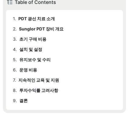
Table of Contents
1.
PDT 광선 치료 소개
2.
1.1
Sunglor PDT 장비 개요
전문 PDT 장비의 장점
3.
2.1
초기 구매 비용
성글로 브랜드 소개
4.
2.2
3.1
설치 및 설정
기계 가격
주요 특징 및 사양
5.
2.3
3.2
4.1
유지보수 및 수리
비용 분석
차별화된 판매 포인트
설치 비용
6.
3.3
5.1
운영 비용
정기 유지보수 비용
소프트웨어 및 라이선스 비용
7.
3.4
5.2
6.1
지속적인 교육 및 지원
전기 사용량 및 비용
서비스 계약
추가 설치 비용
8.
5.3
6.2
7.1
투자수익률 고려사항
교육 세션
소모품
수리 및 교체 비용
9.
6.3
7.2
8.1
결론
소프트웨어 업그레이드
사례 연구
운영비용
7.3
8.2
9.1
고객 지원 및 보증
요약
재정적 혜택
9.2
마지막으로
9.3
권장 사항