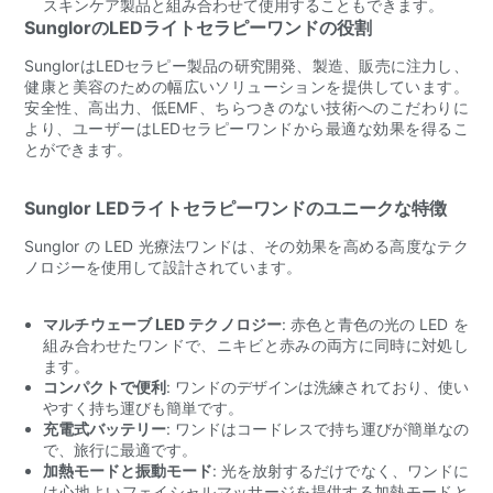
スキンケア製品と組み合わせて使用​​することもできます。
SunglorのLEDライトセラピーワンドの役割
SunglorはLEDセラピー製品の研究開発、製造、販売に注力し、
健康と美容のための幅広いソリューションを提供しています。
安全性、高出力、低EMF、ちらつきのない技術へのこだわりに
より、ユーザーはLEDセラピーワンドから最適な効果を得るこ
とができます。
Sunglor LEDライトセラピーワンドのユニークな特徴
Sunglor の LED 光療法ワンドは、その効果を高める高度なテク
ノロジーを使用して設計されています。
マルチウェーブ LED テクノロジー
: 赤色と青色の光の LED を
組み合わせたワンドで、ニキビと赤みの両方に同時に対処し
ます。
コンパクトで便利
: ワンドのデザインは洗練されており、使い
やすく持ち運びも簡単です。
充電式バッテリー
: ワンドはコードレスで持ち運びが簡単なの
で、旅行に最適です。
加熱モードと振動モード
: 光を放射するだけでなく、ワンドに
は心地よいフェイシャルマッサージを提供する加熱モードと