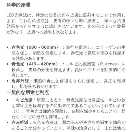
科学的原理
LED光療法は、特定の波長の光を皮膚に照射することで作用し
ます。これらの波長は、皮膚の様々な層に浸透し、様々な治療
効果をもたらすように設計されています。光の色によって波長
が異なり、皮膚への効果も異なります。
赤色光（630～660nm）
：血行を促進し、コラーゲンの生
成を促し、治癒を促進します。赤色光は炎症や赤みを軽減す
る効果があります。
青色光（415～420nm）
：ニキビの原因菌（P. acnes）を
殺菌し、皮脂の分泌を抑えます。炎症性ニキビを効果的に治
療します。
近赤外線
：細胞の再生と修復をさらに促進し、炎症を軽減
し、肌を落ち着かせます。
一般的な用途と利点
ニキビ治療
：研究によると、青色光療法は炎症性ニキビの数
と重症度を軽減するのに効果的であることが示されています
（1）。青色光は細菌を殺菌し、皮脂を減少させることで、新
たなニキビの形成を抑制します。
赤み軽減
：赤色光療法は、肌の赤みや炎症を軽減する効果が
あることが分かっています。単独の治療として、または他の