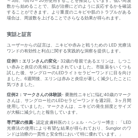
～3回、1回10～20分使用することを推奨しています。低い周波
数から始めることで、肌が治療にどのように反応するかを確認
することができます。より重度のニキビや肌のトラブルがある
場合は、周波数を上げることでさらなる効果が得られます。
実話と証言
ユーザーからの証言は、ニキビや赤みと戦うための LED 光療法
ワンドの有効性と利点に関する実践的な洞察を提供します。
症例1：エリンさんの変化
- 32歳の母親であるエリンは、しつこ
い赤みと炎症の兆候に悩まされていました。市販薬をいくつも
試した後、サングローのLEDライトセラピーワンドに目を向け
ました。6週間後、エリンは赤みと炎症が著しく減少したことに
気づきました。
症例2：マークさんの体験談
- 嚢胞性ニキビに悩む40歳のマーク
さんは、サングロー社のLEDセラピーワンドを週2回、3ヶ月間
使用していました。マークさんは、ニキビの発生頻度とサイズ
が大幅に減少したと報告しています。
専門家の推薦
- 認定皮膚科医のミシェル・ヘンリー博士：「LED
光療法の使用により有望な結果が得られており、Sunglor のワ
ンドは治療の一貫性と安全性において特に優れています。」