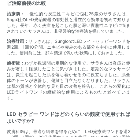
ビ治療前後の比較
治療前：
- 慢性的な炎症性ニキビに悩む25歳のサラさんは、
Saga社のLED光治療器の有効性と潜在的な効果を初めて知りま
した。長年、赤く炎症を起こした肌と深い嚢胞性ニキビに悩ま
されていたサラさんは、非侵襲的な治療法を探していました。
治療計画：
サラさんは、SunglorのLEDライトセラピーワンドを
週2回、1回10分間、ニキビや赤みのある部分を中心に使用しま
した。使用前には、顔を清潔で乾いた状態にしておきました。
施術後：
わずか数週間の定期的な使用で、サラさんは炎症と赤
みが著しく軽減したことに気づきました。定期的なマッサージ
は、炎症を起こした肌を落ち着かせるのに役立ちました。肌全
体のトーンが改善し、傷跡も目立たなくなりました。サラさん
は肌の質感と全体的な見た目の改善を報告し、これらの変化は
LEDライトワンドの継続的な使用によるものだと述べていま
す。
LED セラピー ワンドはどのくらいの頻度で使用すれば
よいですか?
皮膚科医は、最適な結果を得るために、LED光療法ワンドを週2