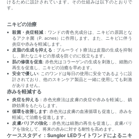
けるために設計されています。その仕組みは以下のとおりで
す。
ニキビの治療
殺菌・炎症軽減
：ワンドの青色光成分は、ニキビの原因とな
るアクネ菌（P. acnes）に作用します。また、ニキビに伴う
炎症や赤みを軽減します。
皮脂の生成を抑える
：ブルーライト療法は皮脂の生成を抑制
し、新たなニキビの形成を防ぐのに役立ちます。
肌の修復を促進
: 赤色光はコラーゲンの生成を刺激し、細胞の
再生を促進し、ニキビの治癒を早めます。
安全で優しい
: このワンドは毎日の使用に安全であるように設
計されており、他のスキンケア製品と一緒に使用しても刺激
がありません。
赤みを軽減する
炎症を抑える
：赤色光療法は皮膚の炎症や赤みを軽減し、鎮
静効果をもたらします。
循環を改善します
: 赤色光は皮膚の血液循環も促進し、赤みを
軽減して治癒を促進します。
皮膚バリアの強化
：赤色光は細胞の再生を促進し、皮膚バリ
アを強化して、将来の赤みに対する耐性を高めます。
ケーススタディ：Sunglor LEDライトワンドによるニキ