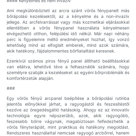
#### Kényelmes és nem invazív
Ami megkülönbözteti az arcra szánt vörös fénypanelt más
bőrápolási kezelésektől, az a kényelme és a non-invazív
jellege. Az arcfelvarrással vagy más kozmetikai eljárásokkal
ellentétben a vörös fénypanel használata kényelmesen
elvégezhető otthon, felépülési idő nélkül. Már napi néhány
perc is figyelemre méltó eredményeket hozhat, így vonzó
lehetőség mind az elfoglalt emberek, mind azok számára,
akik hatékony, fájdalommentes bőrfiatalítást keresnek.
Ezenkívül számos piros fényű panel állítható beállításokkal
van ellátva, lehetővé téve a felhasználók számára, hogy
személyre szabják a kezeléseket az egyéni bőrproblémáik és
komfortérzetük alapján.
###
Egy vörös fényű arcpanel beépítése a bőrápolási rutinba
jelentős előnyökkel járhat, a ragyogástól és feszesítéstől
kezdve az öregedésgátló hatásokig. Ahogy ez az innovatív
technológia egyre népszerűbb, azok, akik ragyogóbb,
feszesebb bőrre vágynak, magabiztosan felfedezhetik a
vörös fényterápiát, mint praktikus és hatékony megoldást.
Rendszeres használattal nemcsak ragyogó arcbőrrel, hanem