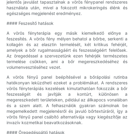
jelentős javulást tapasztalnak a vörös fénypanel rendszeres
használata után, mivel a fokozott mikrokeringés élénk és
egészséges megjelenést eredményez.
#### Feszesítő hatások
A vörös fényterápia egy másik kiemelkedő előnye a
feszesítés. A vörös fény mélyen behatol a bőrbe, serkenti a
kollagén és az elasztin termelését, két kritikus fehérjét,
amelyek a bőr rugalmasságáért és feszességéért felelősek.
Az öregedéssel a szervezetünk ezen fehérjék természetes
termelése csökken, ami a bőr megereszkedéséhez és
volumenvesztéséhez vezet.
A vörös fényű panel beépítésével a bőrápolási rutinba
hatékonyan leküzdheti ezeket a problémákat. A rendszeres
vörös fényterápiás kezelések kimutathatóan fokozzák a bőr
feszességét és javítják a kontúrt, különösen a
megereszkedett területeken, például az állkapocs vonalában
és a szem alatt. A felhasználók gyakran számolnak be
megemelkedett megjelenésről és javuló bőrtextúráról, így a
vörös fényű panel csábító alternatívája vagy kiegészítője az
invazív kozmetikai beavatkozásoknak.
#### Öregedésgátló hatások