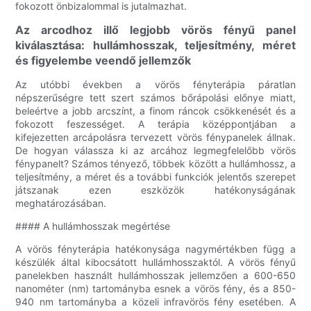
fokozott önbizalommal is jutalmazhat.
Az arcodhoz illő legjobb vörös fényű panel
kiválasztása: hullámhosszak, teljesítmény, méret
és figyelembe veendő jellemzők
Az utóbbi években a vörös fényterápia páratlan
népszerűségre tett szert számos bőrápolási előnye miatt,
beleértve a jobb arcszínt, a finom ráncok csökkenését és a
fokozott feszességet. A terápia középpontjában a
kifejezetten arcápolásra tervezett vörös fénypanelek állnak.
De hogyan válassza ki az arcához legmegfelelőbb vörös
fénypanelt? Számos tényező, többek között a hullámhossz, a
teljesítmény, a méret és a további funkciók jelentős szerepet
játszanak ezen eszközök hatékonyságának
meghatározásában.
#### A hullámhosszak megértése
A vörös fényterápia hatékonysága nagymértékben függ a
készülék által kibocsátott hullámhosszaktól. A vörös fényű
panelekben használt hullámhosszak jellemzően a 600-650
nanométer (nm) tartományba esnek a vörös fény, és a 850-
940 nm tartományba a közeli infravörös fény esetében. A