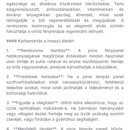
egészsége az általános közérzeted tükröződése. Tarts
kiegyensúlyozott, antioxidánsokban, vitaminokban és
ásványi anyagokban gazdag étrendet, mivel ezek
támogatják a bőr regenerálódását és megújulását. A
rendszeres testmozgás és az elegendő alvás szintén
fokozhatja a vörös fényterápia regeneratív előnyeit.
#### Karbantartás a hosszú életért
1. **Rendszeres tisztítás**: A piros fénypanel
hatékonyságának megőrzése érdekében minden használat
után törölje át puha ruhával és enyhe tisztítószerrel. Kerülje
az erős vegyszereket, amelyek károsíthatják a készüléket.
2. **Frissítések keresése**: Ha a piros lámpás panel
szoftverfrissítéseket kínál (okoseszközökhöz), feltétlenül
telepítse azokat, mivel ezek javíthatják a teljesítményt és a
biztonsági funkciókat.
3. **Figyelje a világítást**: Időről időre ellenőrizze, hogy az
izzók optimálisan működnek-e. Ha bármilyen halványulást
vagy villogást észlel, fontolja meg az izzók szükség szerinti
cseréjét, vagy forduljon a gyártóhoz segítségért.
4. **Megfelelő tárolás**: A piros lámpás panelt hűvös,