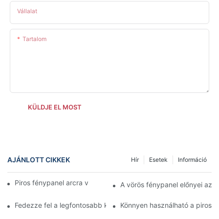
Vállalat
Tartalom
KÜLDJE EL MOST
AJÁNLOTT CIKKEK
Hír
Esetek
Információ
Piros fénypanel arcra vs. fényterápiás eszközök
A vörös fénypanel előnyei az 
Fedezze fel a legfontosabb különbségeket az arcra való piros f
Könnyen használható a piros f