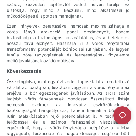
száraz, közvetlen napfénytől védett helyen tárolja. Ez
biztosítja, hogy mind a készülék, mind alkatrészei jó
működőképes állapotban maradjanak.
Ezen irányelvek betartásával nemcsak maximalizálhatja a
vörös fényű arckezelő panel eredményeit, hanem
biztosíthatja a biztonságos használatát is, és a befektetés
hosszú távú előnyeit. Használja ki a vörös fényterápia
transzformatív potenciálját bőrápolási rutinjában, és legyen
tanúja bőre ragyogásának és feszességének figyelemre
méltó javulásának az idő múlásával.
Következtetés
Összefoglalva, mint egy évtizedes tapasztalattal rendelkező
vállalat az iparágban, tisztában vagyunk a vörös fényterápia
erejével a bőr egészségének javításában. Az arcra szánt
legjobb vörös fénypanelek gondosan összeállított listája
nemcsak ezeknek az innovatív eszközöknek a
hatékonyságát hangsúlyozza, hanem kiemeli a bőrápolási
rutin átalakításában rejlő potenciáljukat is. A technológiai
fejlődéssel és a számos felhasználói visszajelzéssel
egyértelmű, hogy a vörös fényterápia beépítése a rutinba
ragyogóbb, feszesebb és magabiztosságot sugárzó bőrt