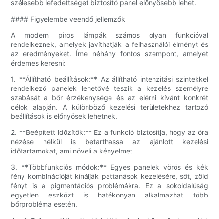
szélesebb lefedettséget biztosító panel előnyösebb lehet.
#### Figyelembe veendő jellemzők
A modern piros lámpák számos olyan funkcióval
rendelkeznek, amelyek javíthatják a felhasználói élményt és
az eredményeket. Íme néhány fontos szempont, amelyet
érdemes keresni:
1. **Állítható beállítások:** Az állítható intenzitási szintekkel
rendelkező panelek lehetővé teszik a kezelés személyre
szabását a bőr érzékenysége és az elérni kívánt konkrét
célok alapján. A különböző kezelési területekhez tartozó
beállítások is előnyösek lehetnek.
2. **Beépített időzítők:** Ez a funkció biztosítja, hogy az óra
nézése nélkül is betarthassa az ajánlott kezelési
időtartamokat, ami növeli a kényelmet.
3. **Többfunkciós módok:** Egyes panelek vörös és kék
fény kombinációját kínálják pattanások kezelésére, sőt, zöld
fényt is a pigmentációs problémákra. Ez a sokoldalúság
egyetlen eszközt is hatékonyan alkalmazhat több
bőrprobléma esetén.