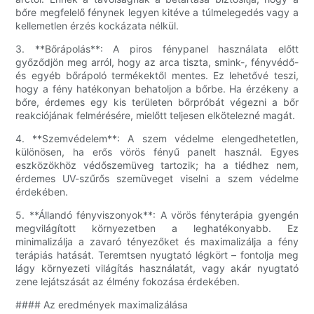
bőre megfelelő fénynek legyen kitéve a túlmelegedés vagy a
kellemetlen érzés kockázata nélkül.
3. **Bőrápolás**: A piros fénypanel használata előtt
győződjön meg arról, hogy az arca tiszta, smink-, fényvédő-
és egyéb bőrápoló termékektől mentes. Ez lehetővé teszi,
hogy a fény hatékonyan behatoljon a bőrbe. Ha érzékeny a
bőre, érdemes egy kis területen bőrpróbát végezni a bőr
reakciójának felmérésére, mielőtt teljesen elkötelezné magát.
4. **Szemvédelem**: A szem védelme elengedhetetlen,
különösen, ha erős vörös fényű panelt használ. Egyes
eszközökhöz védőszemüveg tartozik; ha a tiédhez nem,
érdemes UV-szűrős szemüveget viselni a szem védelme
érdekében.
5. **Állandó fényviszonyok**: A vörös fényterápia gyengén
megvilágított környezetben a leghatékonyabb. Ez
minimalizálja a zavaró tényezőket és maximalizálja a fény
terápiás hatását. Teremtsen nyugtató légkört – fontolja meg
lágy környezeti világítás használatát, vagy akár nyugtató
zene lejátszását az élmény fokozása érdekében.
#### Az eredmények maximalizálása