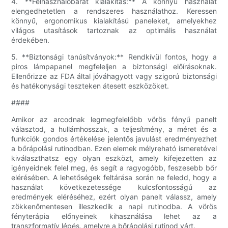
4. **Felhasználóbarát kialakítás:** A könnyű használat
elengedhetetlen a rendszeres használathoz. Keressen
könnyű, ergonomikus kialakítású paneleket, amelyekhez
világos utasítások tartoznak az optimális használat
érdekében.
5. **Biztonsági tanúsítványok:** Rendkívül fontos, hogy a
piros lámpapanel megfeleljen a biztonsági előírásoknak.
Ellenőrizze az FDA által jóváhagyott vagy szigorú biztonsági
és hatékonysági teszteken átesett eszközöket.
####
Amikor az arcodnak legmegfelelőbb vörös fényű panelt
választod, a hullámhosszak, a teljesítmény, a méret és a
funkciók gondos értékelése jelentős javulást eredményezhet
a bőrápolási rutinodban. Ezen elemek mélyreható ismeretével
kiválaszthatsz egy olyan eszközt, amely kifejezetten az
igényeidnek felel meg, és segít a ragyogóbb, feszesebb bőr
elérésében. A lehetőségek feltárása során ne feledd, hogy a
használat következetessége kulcsfontosságú az
eredmények eléréséhez, ezért olyan panelt válassz, amely
zökkenőmentesen illeszkedik a napi rutinodba. A vörös
fényterápia előnyeinek kihasználása lehet az a
transzformatív lépés, amelyre a bőrápolási rutinod várt.