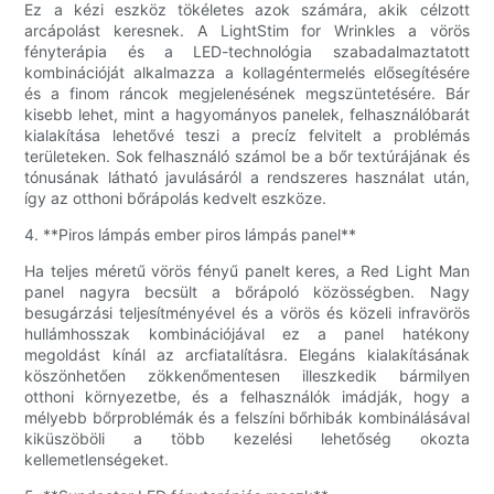
Ez a kézi eszköz tökéletes azok számára, akik célzott
arcápolást keresnek. A LightStim for Wrinkles a vörös
fényterápia és a LED-technológia szabadalmaztatott
kombinációját alkalmazza a kollagéntermelés elősegítésére
és a finom ráncok megjelenésének megszüntetésére. Bár
kisebb lehet, mint a hagyományos panelek, felhasználóbarát
kialakítása lehetővé teszi a precíz felvitelt a problémás
területeken. Sok felhasználó számol be a bőr textúrájának és
tónusának látható javulásáról a rendszeres használat után,
így az otthoni bőrápolás kedvelt eszköze.
4. **Piros lámpás ember piros lámpás panel**
Ha teljes méretű vörös fényű panelt keres, a Red Light Man
panel nagyra becsült a bőrápoló közösségben. Nagy
besugárzási teljesítményével és a vörös és közeli infravörös
hullámhosszak kombinációjával ez a panel hatékony
megoldást kínál az arcfiatalításra. Elegáns kialakításának
köszönhetően zökkenőmentesen illeszkedik bármilyen
otthoni környezetbe, és a felhasználók imádják, hogy a
mélyebb bőrproblémák és a felszíni bőrhibák kombinálásával
kiküszöböli a több kezelési lehetőség okozta
kellemetlenségeket.