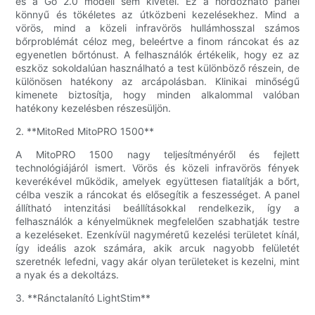
és a Go 2.0 modell sem kivétel. Ez a hordozható panel
könnyű és tökéletes az útközbeni kezelésekhez. Mind a
vörös, mind a közeli infravörös hullámhosszal számos
bőrproblémát céloz meg, beleértve a finom ráncokat és az
egyenetlen bőrtónust. A felhasználók értékelik, hogy ez az
eszköz sokoldalúan használható a test különböző részein, de
különösen hatékony az arcápolásban. Klinikai minőségű
kimenete biztosítja, hogy minden alkalommal valóban
hatékony kezelésben részesüljön.
2. **MitoRed MitoPRO 1500**
A MitoPRO 1500 nagy teljesítményéről és fejlett
technológiájáról ismert. Vörös és közeli infravörös fények
keverékével működik, amelyek együttesen fiatalítják a bőrt,
célba veszik a ráncokat és elősegítik a feszességet. A panel
állítható intenzitási beállításokkal rendelkezik, így a
felhasználók a kényelmüknek megfelelően szabhatják testre
a kezeléseket. Ezenkívül nagyméretű kezelési területet kínál,
így ideális azok számára, akik arcuk nagyobb felületét
szeretnék lefedni, vagy akár olyan területeket is kezelni, mint
a nyak és a dekoltázs.
3. **Ránctalanító LightStim**