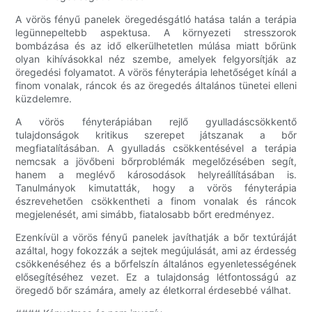
A vörös fényű panelek öregedésgátló hatása talán a terápia
legünnepeltebb aspektusa. A környezeti stresszorok
bombázása és az idő elkerülhetetlen múlása miatt bőrünk
olyan kihívásokkal néz szembe, amelyek felgyorsítják az
öregedési folyamatot. A vörös fényterápia lehetőséget kínál a
finom vonalak, ráncok és az öregedés általános tünetei elleni
küzdelemre.
A vörös fényterápiában rejlő gyulladáscsökkentő
tulajdonságok kritikus szerepet játszanak a bőr
megfiatalításában. A gyulladás csökkentésével a terápia
nemcsak a jövőbeni bőrproblémák megelőzésében segít,
hanem a meglévő károsodások helyreállításában is.
Tanulmányok kimutatták, hogy a vörös fényterápia
észrevehetően csökkentheti a finom vonalak és ráncok
megjelenését, ami simább, fiatalosabb bőrt eredményez.
Ezenkívül a vörös fényű panelek javíthatják a bőr textúráját
azáltal, hogy fokozzák a sejtek megújulását, ami az érdesség
csökkenéséhez és a bőrfelszín általános egyenletességének
elősegítéséhez vezet. Ez a tulajdonság létfontosságú az
öregedő bőr számára, amely az életkorral érdesebbé válhat.