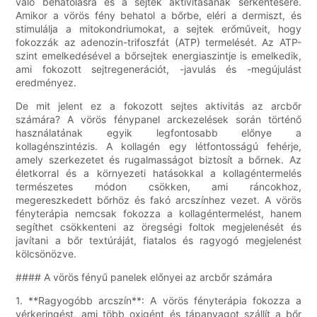
való behatolásra és a sejtek aktivitásának serkentésére.
Amikor a vörös fény behatol a bőrbe, eléri a dermiszt, és
stimulálja a mitokondriumokat, a sejtek erőműveit, hogy
fokozzák az adenozin-trifoszfát (ATP) termelését. Az ATP-
szint emelkedésével a bőrsejtek energiaszintje is emelkedik,
ami fokozott sejtregenerációt, -javulás és -megújulást
eredményez.
De mit jelent ez a fokozott sejtes aktivitás az arcbőr
számára? A vörös fénypanel arckezelések során történő
használatának egyik legfontosabb előnye a
kollagénszintézis. A kollagén egy létfontosságú fehérje,
amely szerkezetet és rugalmasságot biztosít a bőrnek. Az
életkorral és a környezeti hatásokkal a kollagéntermelés
természetes módon csökken, ami ráncokhoz,
megereszkedett bőrhöz és fakó arcszínhez vezet. A vörös
fényterápia nemcsak fokozza a kollagéntermelést, hanem
segíthet csökkenteni az öregségi foltok megjelenését és
javítani a bőr textúráját, fiatalos és ragyogó megjelenést
kölcsönözve.
#### A vörös fényű panelek előnyei az arcbőr számára
1. **Ragyogóbb arcszín**: A vörös fényterápia fokozza a
vérkeringést, ami több oxigént és tápanyagot szállít a bőr