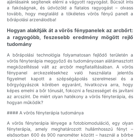
ajánlásaink segítenek elérni a vágyott ragyogást. Búcsút ints
a fakóságnak, és üdvözöld a fiatalos ragyogást – olvass
tovább, hogy megtaláld a tökéletes vörös fényű panelt a
bőrápolási arzenálodba!
Hogyan alakítják át a vörös fénypanelek az arcbőrt:
a ragyogóbb, feszesebb eredmény mögött rejlő
tudomány
A bőrápolási technológia folyamatosan fejlődő területén a
vörös fényterápia meggyőző és tudományosan alátámasztott
megközelítéssé vált az arcbőr megfiatalításában. A vörös
fénypanel arckezelésekhez való használata jelentős
figyelmet kapott a szépségápolás szerelmesei és a
bőrgyógyászok körében egyaránt, hivatkozva arra, hogy
képes emelni a bőr tónusát, fokozni a feszességet és javítani
az arcszínt. De miért olyan hatékony a vörös fényterápia, és
hogyan működik?
#### A vörös fényterápia tudománya
A vörös fényterápia lényege a fotobiomoduláció, egy olyan
fényterápia, amely meghatározott hullámhosszú fényt –
elsősorban 600 és 900 nanométer között – használ a bőrbe