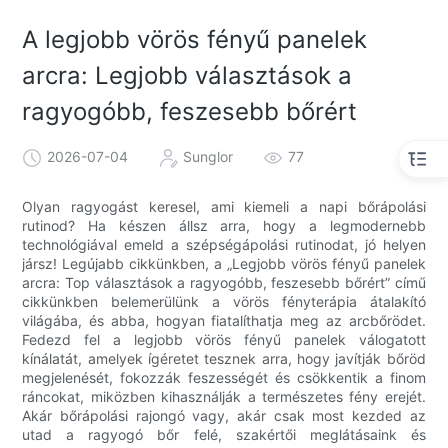
A legjobb vörös fényű panelek
arcra: Legjobb választások a
ragyogóbb, feszesebb bőrért
2026-07-04
Sunglor
77
Olyan ragyogást keresel, ami kiemeli a napi bőrápolási
rutinod? Ha készen állsz arra, hogy a legmodernebb
technológiával emeld a szépségápolási rutinodat, jó helyen
jársz! Legújabb cikkünkben, a „Legjobb vörös fényű panelek
arcra: Top választások a ragyogóbb, feszesebb bőrért” című
cikkünkben belemerülünk a vörös fényterápia átalakító
világába, és abba, hogyan fiatalíthatja meg az arcbőrödet.
Fedezd fel a legjobb vörös fényű panelek válogatott
kínálatát, amelyek ígéretet tesznek arra, hogy javítják bőröd
megjelenését, fokozzák feszességét és csökkentik a finom
ráncokat, miközben kihasználják a természetes fény erejét.
Akár bőrápolási rajongó vagy, akár csak most kezded az
utad a ragyogó bőr felé, szakértői meglátásaink és