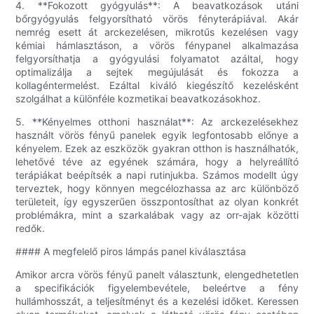
4. **Fokozott gyógyulás**: A beavatkozások utáni
bőrgyógyulás felgyorsítható vörös fényterápiával. Akár
nemrég esett át arckezelésen, mikrotűs kezelésen vagy
kémiai hámlasztáson, a vörös fénypanel alkalmazása
felgyorsíthatja a gyógyulási folyamatot azáltal, hogy
optimalizálja a sejtek megújulását és fokozza a
kollagéntermelést. Ezáltal kiváló kiegészítő kezelésként
szolgálhat a különféle kozmetikai beavatkozásokhoz.
5. **Kényelmes otthoni használat**: Az arckezelésekhez
használt vörös fényű panelek egyik legfontosabb előnye a
kényelem. Ezek az eszközök gyakran otthon is használhatók,
lehetővé téve az egyének számára, hogy a helyreállító
terápiákat beépítsék a napi rutinjukba. Számos modellt úgy
terveztek, hogy könnyen megcélozhassa az arc különböző
területeit, így egyszerűen összpontosíthat az olyan konkrét
problémákra, mint a szarkalábak vagy az orr-ajak közötti
redők.
#### A megfelelő piros lámpás panel kiválasztása
Amikor arcra vörös fényű panelt választunk, elengedhetetlen
a specifikációk figyelembevétele, beleértve a fény
hullámhosszát, a teljesítményt és a kezelési időket. Keressen