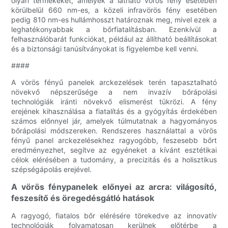
olyan termékeket, amelyek a látható vörös fény esetében
körülbelül 660 nm-es, a közeli infravörös fény esetében
pedig 810 nm-es hullámhosszt határoznak meg, mivel ezek a
leghatékonyabbak a bőrfiatalításban. Ezenkívül a
felhasználóbarát funkciókat, például az állítható beállításokat
és a biztonsági tanúsítványokat is figyelembe kell venni.
####
A vörös fényű panelek arckezelések terén tapasztalható
növekvő népszerűsége a nem invazív bőrápolási
technológiák iránti növekvő elismerést tükrözi. A fény
erejének kihasználása a fiatalítás és a gyógyítás érdekében
számos előnnyel jár, amelyek túlmutatnak a hagyományos
bőrápolási módszereken. Rendszeres használattal a vörös
fényű panel arckezelésekhez ragyogóbb, feszesebb bőrt
eredményezhet, segítve az egyéneket a kívánt esztétikai
célok elérésében a tudomány, a precizitás és a holisztikus
szépségápolás erejével.
A vörös fénypanelek előnyei az arcra: világosító,
feszesítő és öregedésgátló hatások
A ragyogó, fiatalos bőr elérésére törekedve az innovatív
technológiák folyamatosan kerülnek előtérbe a