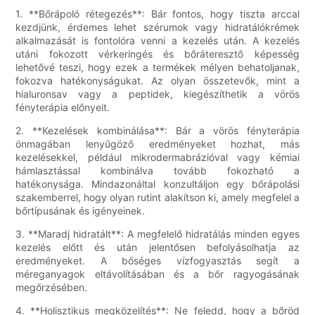
1. **Bőrápoló rétegezés**: Bár fontos, hogy tiszta arccal
kezdjünk, érdemes lehet szérumok vagy hidratálókrémek
alkalmazását is fontolóra venni a kezelés után. A kezelés
utáni fokozott vérkeringés és bőráteresztő képesség
lehetővé teszi, hogy ezek a termékek mélyen behatoljanak,
fokozva hatékonyságukat. Az olyan összetevők, mint a
hialuronsav vagy a peptidek, kiegészíthetik a vörös
fényterápia előnyeit.
2. **Kezelések kombinálása**: Bár a vörös fényterápia
önmagában lenyűgöző eredményeket hozhat, más
kezelésekkel, például mikrodermabrázióval vagy kémiai
hámlasztással kombinálva tovább fokozható a
hatékonysága. Mindazonáltal konzultáljon egy bőrápolási
szakemberrel, hogy olyan rutint alakítson ki, amely megfelel a
bőrtípusának és igényeinek.
3. **Maradj hidratált**: A megfelelő hidratálás minden egyes
kezelés előtt és után jelentősen befolyásolhatja az
eredményeket. A bőséges vízfogyasztás segít a
méreganyagok eltávolításában és a bőr ragyogásának
megőrzésében.
4. **Holisztikus megközelítés**: Ne feledd, hogy a bőröd