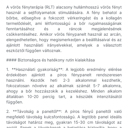
A vörös fényterápia (RLT) alacsony hullámhosszú vörös fényt
használ a sejtfolyamatok stimulálására. A fény behatol a
bőrbe, elősegítve a fokozott vérkeringést és a kollagén
termelődését, ami létfontosságú a bőr rugalmasságának
fenntartásához és a ráncok megjelenésének
csökkentéséhez. Amikor vörös fénypanelt használ az arcán,
elengedhetetlen, hogy megismerkedjen a beállításaival és az
ajánlott használati irányelvekkel, amelyek a választott
eszköztől függően változnak.
#### Biztonságos és hatékony rutin kialakítása
1. **Használati gyakoriság**: A legjobb eredmény elérése
érdekében ajánlott a piros fénypanelt rendszeresen
használni. Kezdők heti 2-3 alkalommal kezdhetik,
fokozatosan növelve az alkalmak számát 5-7 alkalomra,
ahogy a bőr hozzászokik a kezeléshez. Minden alkalom
általában 10-20 percig tart, a készülék intenzitásától
függően.
2. **Távolság a paneltől**: A piros fényű paneltől való
megfelelő távolság kulcsfontosságú. A legtöbb panel ideális
távolságot határoz meg, gyakran 15-30 cm távolságot az
arctól. Ennek a távolságnak a betartása biztosítja, hogy a