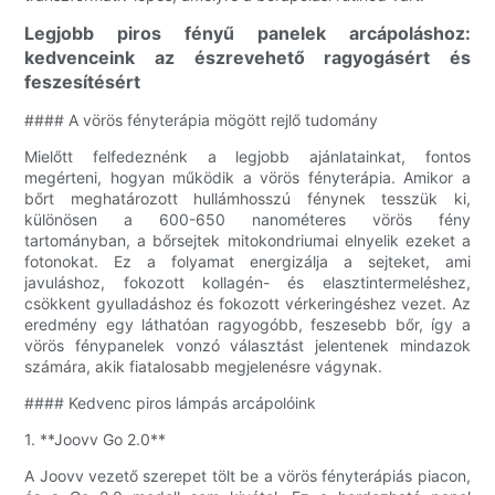
Legjobb piros fényű panelek arcápoláshoz:
kedvenceink az észrevehető ragyogásért és
feszesítésért
#### A vörös fényterápia mögött rejlő tudomány
Mielőtt felfedeznénk a legjobb ajánlatainkat, fontos
megérteni, hogyan működik a vörös fényterápia. Amikor a
bőrt meghatározott hullámhosszú fénynek tesszük ki,
különösen a 600-650 nanométeres vörös fény
tartományban, a bőrsejtek mitokondriumai elnyelik ezeket a
fotonokat. Ez a folyamat energizálja a sejteket, ami
javuláshoz, fokozott kollagén- és elasztintermeléshez,
csökkent gyulladáshoz és fokozott vérkeringéshez vezet. Az
eredmény egy láthatóan ragyogóbb, feszesebb bőr, így a
vörös fénypanelek vonzó választást jelentenek mindazok
számára, akik fiatalosabb megjelenésre vágynak.
#### Kedvenc piros lámpás arcápolóink
1. **Joovv Go 2.0**
A Joovv vezető szerepet tölt be a vörös fényterápiás piacon,