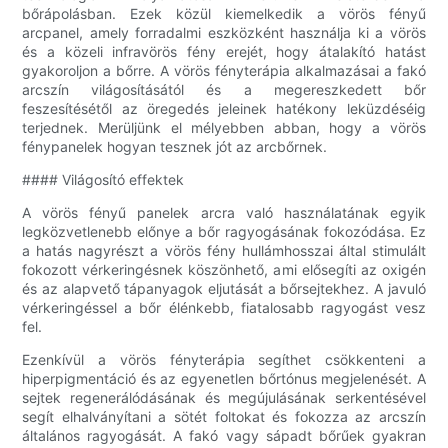
bőrápolásban. Ezek közül kiemelkedik a vörös fényű
arcpanel, amely forradalmi eszközként használja ki a vörös
és a közeli infravörös fény erejét, hogy átalakító hatást
gyakoroljon a bőrre. A vörös fényterápia alkalmazásai a fakó
arcszín világosításától és a megereszkedett bőr
feszesítésétől az öregedés jeleinek hatékony leküzdéséig
terjednek. Merüljünk el mélyebben abban, hogy a vörös
fénypanelek hogyan tesznek jót az arcbőrnek.
#### Világosító effektek
A vörös fényű panelek arcra való használatának egyik
legközvetlenebb előnye a bőr ragyogásának fokozódása. Ez
a hatás nagyrészt a vörös fény hullámhosszai által stimulált
fokozott vérkeringésnek köszönhető, ami elősegíti az oxigén
és az alapvető tápanyagok eljutását a bőrsejtekhez. A javuló
vérkeringéssel a bőr élénkebb, fiatalosabb ragyogást vesz
fel.
Ezenkívül a vörös fényterápia segíthet csökkenteni a
hiperpigmentáció és az egyenetlen bőrtónus megjelenését. A
sejtek regenerálódásának és megújulásának serkentésével
segít elhalványítani a sötét foltokat és fokozza az arcszín
általános ragyogását. A fakó vagy sápadt bőrűek gyakran