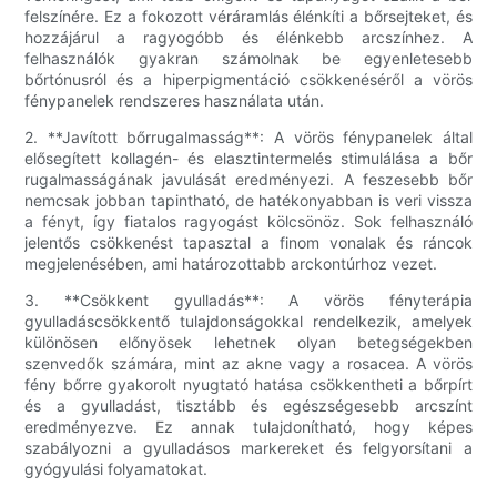
felszínére. Ez a fokozott véráramlás élénkíti a bőrsejteket, és
hozzájárul a ragyogóbb és élénkebb arcszínhez. A
felhasználók gyakran számolnak be egyenletesebb
bőrtónusról és a hiperpigmentáció csökkenéséről a vörös
fénypanelek rendszeres használata után.
2. **Javított bőrrugalmasság**: A vörös fénypanelek által
elősegített kollagén- és elasztintermelés stimulálása a bőr
rugalmasságának javulását eredményezi. A feszesebb bőr
nemcsak jobban tapintható, de hatékonyabban is veri vissza
a fényt, így fiatalos ragyogást kölcsönöz. Sok felhasználó
jelentős csökkenést tapasztal a finom vonalak és ráncok
megjelenésében, ami határozottabb arckontúrhoz vezet.
3. **Csökkent gyulladás**: A vörös fényterápia
gyulladáscsökkentő tulajdonságokkal rendelkezik, amelyek
különösen előnyösek lehetnek olyan betegségekben
szenvedők számára, mint az akne vagy a rosacea. A vörös
fény bőrre gyakorolt ​​nyugtató hatása csökkentheti a bőrpírt
és a gyulladást, tisztább és egészségesebb arcszínt
eredményezve. Ez annak tulajdonítható, hogy képes
szabályozni a gyulladásos markereket és felgyorsítani a
gyógyulási folyamatokat.