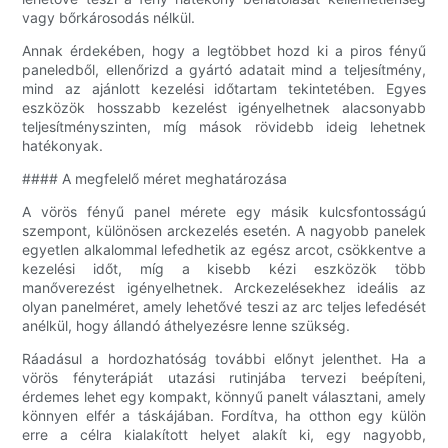
vagy bőrkárosodás nélkül.
Annak érdekében, hogy a legtöbbet hozd ki a piros fényű
paneledből, ellenőrizd a gyártó adatait mind a teljesítmény,
mind az ajánlott kezelési időtartam tekintetében. Egyes
eszközök hosszabb kezelést igényelhetnek alacsonyabb
teljesítményszinten, míg mások rövidebb ideig lehetnek
hatékonyak.
#### A megfelelő méret meghatározása
A vörös fényű panel mérete egy másik kulcsfontosságú
szempont, különösen arckezelés esetén. A nagyobb panelek
egyetlen alkalommal lefedhetik az egész arcot, csökkentve a
kezelési időt, míg a kisebb kézi eszközök több
manőverezést igényelhetnek. Arckezelésekhez ideális az
olyan panelméret, amely lehetővé teszi az arc teljes lefedését
anélkül, hogy állandó áthelyezésre lenne szükség.
Ráadásul a hordozhatóság további előnyt jelenthet. Ha a
vörös fényterápiát utazási rutinjába tervezi beépíteni,
érdemes lehet egy kompakt, könnyű panelt választani, amely
könnyen elfér a táskájában. Fordítva, ha otthon egy külön
erre a célra kialakított helyet alakít ki, egy nagyobb,