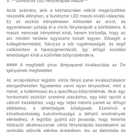
5. **Sundoctor LED fényterápiás maszk**
Azok számára, akik a kézhasználat nélküli megközelítést
részesítik előnyben, a Sundoctor LED maszk kiváló választás.
Ez az eszköz kényelmesen körbeöleli az arcot, és
egyenletesen juttatja el a vörös fényterápiát a bőrfelületre. A
maszk nemcsak kényelmet kínál, hanem biztosítja, hogy az
arc minden területe egyszerre kezelt legyen. Elősegíti a
kollagéntermelést, fokozza a bőr rugalmasságát, és segít
csökkenteni a hiperpigmentációt, így átfogó kezelési
lehetőséget kínál a különféle bőrproblémákra.
#### A megfelelő piros lámpapanel kiválasztása az Ön
igényeinek megfelelően
Az arcápoláshoz legjobb vörös fényű panel kiválasztásakor
elengedhetetlen figyelembe venni olyan tényezőket, mint a
méret, a hullámhossz és a specifikus bőrproblémák. Akár egy
hordozható eszközt szeretne utazáshoz, egy kézi opciót a
célzott kezeléshez, vagy egy teljes méretű panelt az átfogó
ellátáshoz, a lehetőségek bőségesek. Ezenkívül a
következetesség kulcsfontosságú a látható eredmények
eléréséhez. A legtöbb gyártó azt javasolja, hogy hetente
többször alkalmazzanak vörös fényterápiás kezeléseket az
optimális előnyök elérése érdekében, így az életmódja és