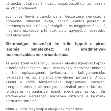
bőrápolási céljai alapján hozott megalapozott döntés hozza a
legjobb eredményt.
Egy piros fényű arcápoló panel beszerzése nemcsak a
bőrápolási rutinodat javítja, hanem jelentős javulást is
eredményezhet a bőr egészségében és megjelenésében. A
megfelelő eszközzel pillanatok alatt ragyogóbb, feszesebb
bőrt élvezhetsz.
Biztonságos használat és rutin tippek a piros
lámpás panelekhez: az eredmények
maximalizálása és karbantartása
Az arcra szánt vörös fényű panelek jelentős figyelmet kaptak
a bőrápolás területén, mivel nem invazív megoldást kínálnak
a bőr egészségének javítására, a kollagéntermelés
fokozására és az általános megjelenés javítására. Ahogy
elindul a vörös fényterápiával kapcsolatos utazásán,
elengedhetetlen a biztonságos használati protokollok és a
rendszeres karbantartási tippek megértése az optimális
eredmények eléréséhez, miközben biztosítja a készülék
hosszú élettartamát.
#### A vörös fényterápia alapjainak megértése