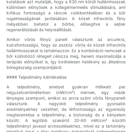
kutatások azt mutatják, hogy a 630 nm körüli hullámhosszak
különösen előnyösek a kollagéntermelés stimulálására, ami
kritikus fontosságú a ráncok csökkentésében és a bőr
rugalmasságának javításában. A közeli infravörös fény
mélyebben behatol a bőrbe, elősegítve a sejtek
regenerálódását és helyreállítását.
Amikor vörös fényű panelt választunk az arcunkra,
kulcsfontosságú, hogy az eszköz vörös és közeli infravörös
hullámhosszakat is tartalmazzon. Ez a kombináció nemcsak a
bőr különböző rétegeit célozza meg, hanem maximalizálja a
terápiás előnyöket is, így kivételesen hatékony az általános
bőregészség szempontjából.
#### Teljesítmény kiértékelése
A teljesítmény, amelyet gyakran milliwatt per
négyzetcentiméterben (mW/cm²) mérnek, egy másik
lényeges szempont, amikor az arcra szánt vörös fénypanelt
választunk. A nagyobb teljesítmény gyorsabb
eredményekhez vezethet, de létfontosságú az egyensúly
megteremtése a teljesítmény, a biztonság és a kényelem
között. A legtöbb szakértő 20-60 mW/cm² közötti
teljesítményt javasol arckezelésekhez, mivel ez a tartomány
lehetővé teszi a fény hatékony behatolását kellemetlenség