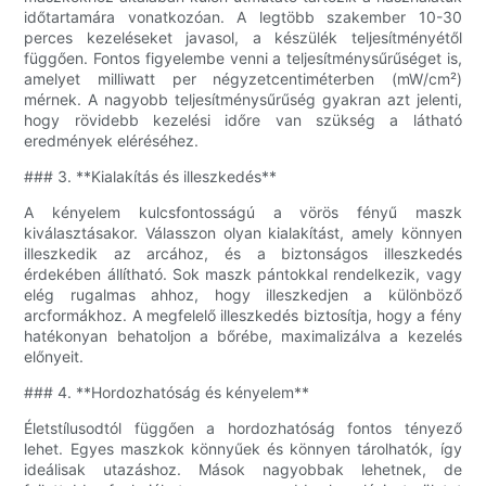
időtartamára vonatkozóan. A legtöbb szakember 10-30
perces kezeléseket javasol, a készülék teljesítményétől
függően. Fontos figyelembe venni a teljesítménysűrűséget is,
amelyet milliwatt per négyzetcentiméterben (mW/cm²)
mérnek. A nagyobb teljesítménysűrűség gyakran azt jelenti,
hogy rövidebb kezelési időre van szükség a látható
eredmények eléréséhez.
### 3. **Kialakítás és illeszkedés**
A kényelem kulcsfontosságú a vörös fényű maszk
kiválasztásakor. Válasszon olyan kialakítást, amely könnyen
illeszkedik az arcához, és a biztonságos illeszkedés
érdekében állítható. Sok maszk pántokkal rendelkezik, vagy
elég rugalmas ahhoz, hogy illeszkedjen a különböző
arcformákhoz. A megfelelő illeszkedés biztosítja, hogy a fény
hatékonyan behatoljon a bőrébe, maximalizálva a kezelés
előnyeit.
### 4. **Hordozhatóság és kényelem**
Életstílusodtól függően a hordozhatóság fontos tényező
lehet. Egyes maszkok könnyűek és könnyen tárolhatók, így
ideálisak utazáshoz. Mások nagyobbak lehetnek, de