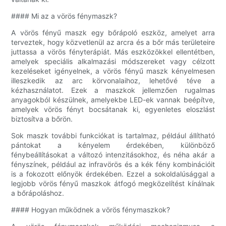
#### Mi az a vörös fénymaszk?
A vörös fényű maszk egy bőrápoló eszköz, amelyet arra
terveztek, hogy közvetlenül az arcra és a bőr más területeire
juttassa a vörös fényterápiát. Más eszközökkel ellentétben,
amelyek speciális alkalmazási módszereket vagy célzott
kezeléseket igényelnek, a vörös fényű maszk kényelmesen
illeszkedik az arc körvonalaihoz, lehetővé téve a
kézhasználatot. Ezek a maszkok jellemzően rugalmas
anyagokból készülnek, amelyekbe LED-ek vannak beépítve,
amelyek vörös fényt bocsátanak ki, egyenletes eloszlást
biztosítva a bőrön.
Sok maszk további funkciókat is tartalmaz, például állítható
pántokat a kényelem érdekében, különböző
fénybeállításokat a változó intenzitásokhoz, és néha akár a
fényszínek, például az infravörös és a kék fény kombinációit
is a fokozott előnyök érdekében. Ezzel a sokoldalúsággal a
legjobb vörös fényű maszkok átfogó megközelítést kínálnak
a bőrápoláshoz.
#### Hogyan működnek a vörös fénymaszkok?