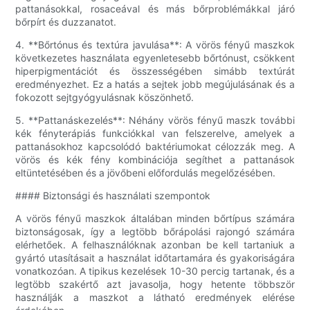
pattanásokkal, rosaceával és más bőrproblémákkal járó
bőrpírt és duzzanatot.
4. **Bőrtónus és textúra javulása**: A vörös fényű maszkok
következetes használata egyenletesebb bőrtónust, csökkent
hiperpigmentációt és összességében simább textúrát
eredményezhet. Ez a hatás a sejtek jobb megújulásának és a
fokozott sejtgyógyulásnak köszönhető.
5. **Pattanáskezelés**: Néhány vörös fényű maszk további
kék fényterápiás funkciókkal van felszerelve, amelyek a
pattanásokhoz kapcsolódó baktériumokat célozzák meg. A
vörös és kék fény kombinációja segíthet a pattanások
eltüntetésében és a jövőbeni előfordulás megelőzésében.
#### Biztonsági és használati szempontok
A vörös fényű maszkok általában minden bőrtípus számára
biztonságosak, így a legtöbb bőrápolási rajongó számára
elérhetőek. A felhasználóknak azonban be kell tartaniuk a
gyártó utasításait a használat időtartamára és gyakoriságára
vonatkozóan. A tipikus kezelések 10-30 percig tartanak, és a
legtöbb szakértő azt javasolja, hogy hetente többször
használják a maszkot a látható eredmények elérése