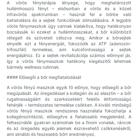
A vörös fényterápia lényege, hogy meghatározott
hullámhosszú fényt – elsősorban a vörös és a közeli
infravörös spektrumban – használ fel a bőrbe való
behatolásra és a sejtek funkcióinak stimulálására. A legjobb
vörös fénymaszkok úgy vannak kialakítva, hogy hatékonyan
bocsássák ki ezeket a hullámhosszakat, a bőr különböző
rétegeit és szöveteit célozva meg. Amikor a bőrsejtek
elnyelik ezt a fényenergiát, fokozódik az ATP (adenozin-
trifoszfát) termelése, ami kulcsfontosságú a sejtek
energiájához. Ez a sejtek revitalizációja számos előnnyel jár,
így a vörös fénymaszkok hatékony kiegészítői lehetnek
bármely wellness rutinnak.
#### Elősegíti a bőr megfiatalodását
A vörös fényű maszkok egyik fő előnye, hogy elősegíti a bőr
megújulását. Az öregedéssel a kollagén és az elasztin – a bőr
rugalmasságáért és szerkezetéért felelős létfontosságú
fehérjék – természetes termelése csökken. A kiváló minőségű
vörös fényű maszkok rendszeres használata fokozhatja a
kollagénszintézist, elősegítve a fiatalosabb megjelenést. A
felhasználók gyakran számolnak be a finom vonalak, ráncok
és az öregedés egyéb jeleinek észrevehető csökkenéséről,
ami simább és feszesebb bőrt eredményez.