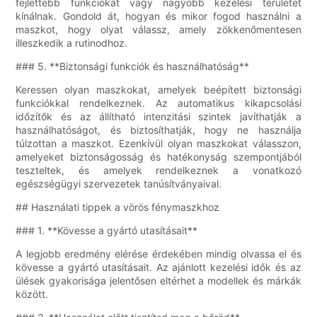
fejlettebb funkciókat vagy nagyobb kezelési területet
kínálnak. Gondold át, hogyan és mikor fogod használni a
maszkot, hogy olyat válassz, amely zökkenőmentesen
illeszkedik a rutinodhoz.
### 5. **Biztonsági funkciók és használhatóság**
Keressen olyan maszkokat, amelyek beépített biztonsági
funkciókkal rendelkeznek. Az automatikus kikapcsolási
időzítők és az állítható intenzitási szintek javíthatják a
használhatóságot, és biztosíthatják, hogy ne használja
túlzottan a maszkot. Ezenkívül olyan maszkokat válasszon,
amelyeket biztonságosság és hatékonyság szempontjából
teszteltek, és amelyek rendelkeznek a vonatkozó
egészségügyi szervezetek tanúsítványaival.
## Használati tippek a vörös fénymaszkhoz
### 1. **Kövesse a gyártó utasításait**
A legjobb eredmény elérése érdekében mindig olvassa el és
kövesse a gyártó utasításait. Az ajánlott kezelési idők és az
ülések gyakorisága jelentősen eltérhet a modellek és márkák
között.