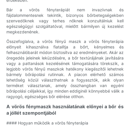
érdekében.
Bár a vörös fényterápiát nem invazívnak és
fájdalommentesnek tekintik, bizonyos bőrbetegségekben
szenvedőknek vagy terhes nőknek konzultálniuk kell
egészségügyi szolgáltatóval, mielőtt bármilyen új kezelést
megkezdenének.
Összefoglalva, a vörös fényű maszk a vörös fényterápia
előnyeit kihasználva fiatalítja a bőrt, kényelmes és
felhasználóbarát módon biztosítva az eredményeket. Akár az
öregedés jeleinek leküzdésére, a bőr textúrájának javítására
vagy a pattanások kezelésének támogatására törekszik, a
legjobb vörös fényű maszkok hatékony kiegészítői lehetnek
bármely bőrápolási rutinnak. A piacon elérhető számos
lehetőség közül választhatnak a fogyasztók, akik olyan
terméket választanak, amely összhangban van egyéni
bőrápolási céljaikkal, így minden eddiginél könnyebbé válik a
ragyogó, egészséges bőr elérése otthon.
A vörös fénymaszk használatának előnyei a bőr és
a jóllét szempontjából
#### Hogyan működik a vörös fényterápia