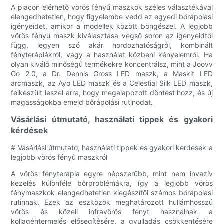
A piacon elérhető vörös fényű maszkok széles választékával
elengedhetetlen, hogy figyelembe vedd az egyedi bőrápolási
igényeidet, amikor a modellek között böngészel. A legjobb
vörös fényű maszk kiválasztása végső soron az igényeidtől
függ, legyen szó akár hordozhatóságról, kombinált
fényterápiákról, vagy a használat közbeni kényelemről. Ha
olyan kiváló minőségű termékekre koncentrálsz, mint a Joovv
Go 2.0, a Dr. Dennis Gross LED maszk, a Maskit LED
arcmaszk, az Ayo LED maszk és a Celestial Silk LED maszk,
felkészült leszel arra, hogy megalapozott döntést hozz, és új
magasságokba emeld bőrápolási rutinodat.
Vásárlási útmutató, használati tippek és gyakori
kérdések
# Vásárlási útmutató, használati tippek és gyakori kérdések a
legjobb vörös fényű maszkról
A vörös fényterápia egyre népszerűbb, mint nem invazív
kezelés különféle bőrproblémákra, így a legjobb vörös
fénymaszkok elengedhetetlen kiegészítői számos bőrápolási
rutinnak. Ezek az eszközök meghatározott hullámhosszú
vörös és közeli infravörös fényt használnak a
kollagéntermelés elősegítésére, a gyulladás csökkentésére