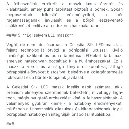
A felhasználók értékelik a maszk luxus érzetét és
kialakítását, amely puha tapintást biztosít a bőrnek. Sokan
megosztották lelkesítő véleményeiket, a bőr
rugalmasságának javulását és a bőrpír észrevehető
csökkenését említve a rendszeres használat után.
#### 5. **Égi selyem LED maszk**
Végül, de nem utolsósorban, a Celestial Silk LED maszk a
fejlett technológiát ötvözi a bőrápolási luxussal. Kiváló
minőségű szilikont és puha tapintású LED-eket tartalmaz,
amelyek hatékonyan bocsátják ki a hullámhosszakat. Ez a
maszk a vörös és a sárga fényre összpontosít, átfogó
bőrápolási előnyöket biztosítva, beleértve a kollagéntermelés
fokozását és a bőr textúrájának javítását.
A Celestial Silk LED maszk ideális azok számára, akik
prémium élménybe szeretnének befektetni, mivel egy high-
tech, mégis nyugtató arckezelést kínál a felhasználóknak. A
vélemények gyakran kiemelik a hatékony eredményeket,
miközben a felhasználók ellazulnak és kikapcsolódnak, így a
bőrápolást hatékonyan integrálják önápolási rituáléikba.
###