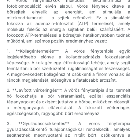
A vörös fénymaszkok működési mechanizmusa a
fotobiomoduláció elvén alapul. Vörös fénynek kitéve a
bőrsejtek elnyelik az energiát, ami stimulálja a
mitokondriumokat – a sejtek erőművét. Ez a stimuláció
fokozza az adenozin-trifoszfát (ATP) termelését, amely
molekula felelős az energia sejteken belüli szállításáért. A
fokozott ATP-termeléssel a bőrsejtek hatékonyabban tudnak
működni, ami számos pozitív eredményhez vezet:
1. **Kollagéntermelés**: A vörös fényterápia egyik
legjelentősebb előnye a kollagénszintézis fokozásának
képessége. A kollagén egy létfontosságú fehérje, amely segít
fenntartani a bőr szerkezetét, rugalmasságát és feszességét.
A megnövekedett kollagénszint csökkenti a finom vonalak és
ráncok megjelenését, elősegítve a fiatalosabb arcszínt.
2. **Javított vérkeringés**: A vörös fényterápia által termelt
hő fokozhatja a bőr véráramlását, ezáltal esszenciális
tápanyagokat és oxigént juttatva a bőrbe, miközben elősegíti
a méreganyagok eltávolítását. A fokozott vérkeringés
egészségesebb, ragyogóbb bőrt eredményez.
3. **Gyulladáscsökkentés**: A vörös fényterápia
gyulladáscsökkentő tulajdonságokkal rendelkezik, amelyek
segíthetnek megnyugtatni az irritált bőrt, csökkentve a