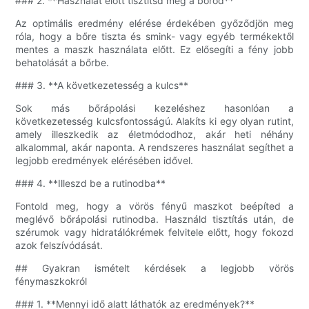
### 2. **Használat előtt tisztítsd meg a bőröd**
Az optimális eredmény elérése érdekében győződjön meg
róla, hogy a bőre tiszta és smink- vagy egyéb termékektől
mentes a maszk használata előtt. Ez elősegíti a fény jobb
behatolását a bőrbe.
### 3. **A következetesség a kulcs**
Sok más bőrápolási kezeléshez hasonlóan a
következetesség kulcsfontosságú. Alakíts ki egy olyan rutint,
amely illeszkedik az életmódodhoz, akár heti néhány
alkalommal, akár naponta. A rendszeres használat segíthet a
legjobb eredmények elérésében idővel.
### 4. **Illeszd be a rutinodba**
Fontold meg, hogy a vörös fényű maszkot beépíted a
meglévő bőrápolási rutinodba. Használd tisztítás után, de
szérumok vagy hidratálókrémek felvitele előtt, hogy fokozd
azok felszívódását.
## Gyakran ismételt kérdések a legjobb vörös
fénymaszkokról
### 1. **Mennyi idő alatt láthatók az eredmények?**