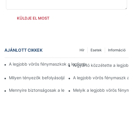
KÜLDJE EL MOST
AJÁNLOTT CIKKEK
Hír
Esetek
Információ
A legjobb vörös fénymaszkok a legfontosabb gyártóktól az opti
A gyártó közzétette a legjobb 
Milyen tényezők befolyásolják a legjobb vörös fénymaszk kivál
A legjobb vörös fénymaszk a l
Mennyire biztonságosak a legjobb vörös fénymaszkok, és mire ke
Melyik a legjobb vörös fénymas