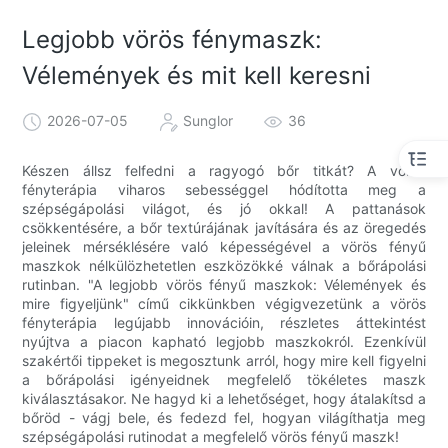
Legjobb vörös fénymaszk:
Vélemények és mit kell keresni
2026-07-05
Sunglor
36
Készen állsz felfedni a ragyogó bőr titkát? A vörös
fényterápia viharos sebességgel hódította meg a
szépségápolási világot, és jó okkal! A pattanások
csökkentésére, a bőr textúrájának javítására és az öregedés
jeleinek mérséklésére való képességével a vörös fényű
maszkok nélkülözhetetlen eszközökké válnak a bőrápolási
rutinban. "A legjobb vörös fényű maszkok: Vélemények és
mire figyeljünk" című cikkünkben végigvezetünk a vörös
fényterápia legújabb innovációin, részletes áttekintést
nyújtva a piacon kapható legjobb maszkokról. Ezenkívül
szakértői tippeket is megosztunk arról, hogy mire kell figyelni
a bőrápolási igényeidnek megfelelő tökéletes maszk
kiválasztásakor. Ne hagyd ki a lehetőséget, hogy átalakítsd a
bőröd - vágj bele, és fedezd fel, hogyan világíthatja meg
szépségápolási rutinodat a megfelelő vörös fényű maszk!