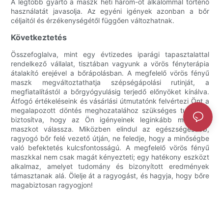
A legtöbb gyártó a maszk heti három-öt alkalommal történő
használatát javasolja. Az egyéni igények azonban a bőr
céljaitól és érzékenységétől függően változhatnak.
Következtetés
Összefoglalva, mint egy évtizedes iparági tapasztalattal
rendelkező vállalat, tisztában vagyunk a vörös fényterápia
átalakító erejével a bőrápolásban. A megfelelő vörös fényű
maszk megváltoztathatja szépségápolási rutinját, a
megfiatalítástól a bőrgyógyulásig terjedő előnyöket kínálva.
Átfogó értékeléseink és vásárlási útmutatónk felvértezi Önt a
megalapozott döntés meghozatalához szükséges tudással,
biztosítva, hogy az Ön igényeinek leginkább megfelelő
maszkot válassza. Miközben elindul az egészségesebb,
ragyogó bőr felé vezető útján, ne feledje, hogy a minőségbe
való befektetés kulcsfontosságú. A megfelelő vörös fényű
maszkkal nem csak magát kényezteti; egy hatékony eszközt
alkalmaz, amelyet tudomány és bizonyított eredmények
támasztanak alá. Ölelje át a ragyogást, és hagyja, hogy bőre
magabiztosan ragyogjon!