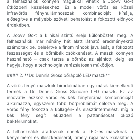
a felhasználók könnyen magukkal vihetik a Joovv Go-t
útközbeni kezelésekhez. Ez a modell vörös és közeli
infravörös fényhullámhosszak kombinációját kínálja,
elősegítve a mélyebb szöveti behatolást a fokozott előnyök
érdekében.
A Joovv Go-t a klinikai szintű ereje különbözteti meg. A
felhasználók már néhány hét alatt látható eredményekről
számoltak be, beleértve a finom ráncok javulását, a fokozott
feszességet és a bőrhibák csökkenését. A maszk könnyen
használható – csak tartsa a bőrhöz az ajánlott ideig, és
hagyja, hogy a technológia varázslatosan működjön.
#### 2. **Dr. Dennis Gross bőrápoló LED maszk**
A vörös fényű maszkok birodalmában egy másik kiemelkedő
termék a Dr. Dennis Gross Skincare LED maszk. Ez az
innovatív eszköz vörös és kék fényterápia kombinációját
alkalmazza, egyszerre több bőrproblémát célozva meg. A
vörös fény fokozza a kollagén- és elasztintermelést, míg a
kék fény segít leküzdeni a pattanásokat okozó
baktériumokat.
A felhasználók áradoznak ennek a LED-es maszknak a
kényelméről és illeszkedéséről, amely rugalmas kialakítású,