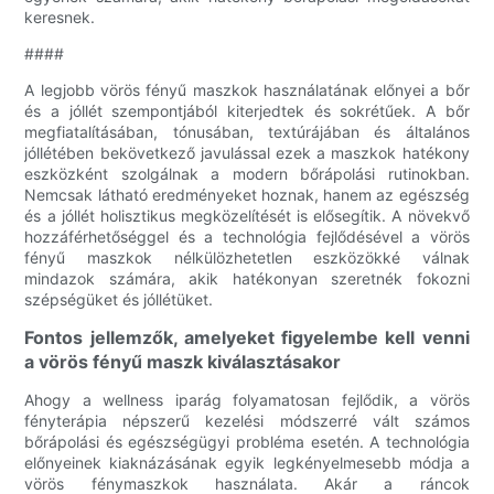
keresnek.
####
A legjobb vörös fényű maszkok használatának előnyei a bőr
és a jóllét szempontjából kiterjedtek és sokrétűek. A bőr
megfiatalításában, tónusában, textúrájában és általános
jóllétében bekövetkező javulással ezek a maszkok hatékony
eszközként szolgálnak a modern bőrápolási rutinokban.
Nemcsak látható eredményeket hoznak, hanem az egészség
és a jóllét holisztikus megközelítését is elősegítik. A növekvő
hozzáférhetőséggel és a technológia fejlődésével a vörös
fényű maszkok nélkülözhetetlen eszközökké válnak
mindazok számára, akik hatékonyan szeretnék fokozni
szépségüket és jóllétüket.
Fontos jellemzők, amelyeket figyelembe kell venni
a vörös fényű maszk kiválasztásakor
Ahogy a wellness iparág folyamatosan fejlődik, a vörös
fényterápia népszerű kezelési módszerré vált számos
bőrápolási és egészségügyi probléma esetén. A technológia
előnyeinek kiaknázásának egyik legkényelmesebb módja a
vörös fénymaszkok használata. Akár a ráncok