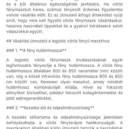
és a bőr általános egészségének javítására. Ha vörös
fénymaszkot keres, számos tényezőt érdemes figyelembe
vennie vásárlás előtt. Ez az útmutató átfogó áttekintést nyújt
arról, hogy mire kell figyelni vörös fénymaszk vásárlásakor,
hasznos használati tippekkel és a gyakori kérdésekre adott
válaszokkal együtt.
## Vásárlási útmutató a legjobb vörös fényű maszkhoz
### 1. **A fény hullámhosszai**
A legjobb vörös fénymaszk kiválasztásának egyik
legfontosabb tényezője a fény hullámhossza. A vörös fény
hullámhossza általában 600 és 650 nanométer (nm) között
van, míg a közeli infravörös fény hullámhossza 800 és 850
nm között van. Keressen olyan maszkot, amely mindkét
hullámhossz kombinációját kínálja, mivel ez fokozott
előnyöket biztosíthat, például fokozott kollagéntermelést és
jobb sejtregenerálódást.
### 2. **Kezelési idő és teljesítménysűrűség**
A kezelés időtartama és teljesítménysűrűsége jelentősen
befolyásolhatja a vörös fényterápia hatékonyságát. A
maszkokhoz általában külön útmutató tartozik a használatuk