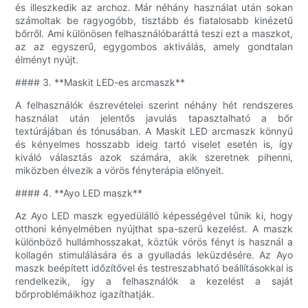
és illeszkedik az archoz. Már néhány használat után sokan
számoltak be ragyogóbb, tisztább és fiatalosabb kinézetű
bőrről. Ami különösen felhasználóbaráttá teszi ezt a maszkot,
az az egyszerű, egygombos aktiválás, amely gondtalan
élményt nyújt.
#### 3. **Maskit LED-es arcmaszk**
A felhasználók észrevételei szerint néhány hét rendszeres
használat után jelentős javulás tapasztalható a bőr
textúrájában és tónusában. A Maskit LED arcmaszk könnyű
és kényelmes hosszabb ideig tartó viselet esetén is, így
kiváló választás azok számára, akik szeretnek pihenni,
miközben élvezik a vörös fényterápia előnyeit.
#### 4. **Ayo LED maszk**
Az Ayo LED maszk egyedülálló képességével tűnik ki, hogy
otthoni kényelmében nyújthat spa-szerű kezelést. A maszk
különböző hullámhosszakat, köztük vörös fényt is használ a
kollagén stimulálására és a gyulladás leküzdésére. Az Ayo
maszk beépített időzítővel és testreszabható beállításokkal is
rendelkezik, így a felhasználók a kezelést a saját
bőrproblémáikhoz igazíthatják.