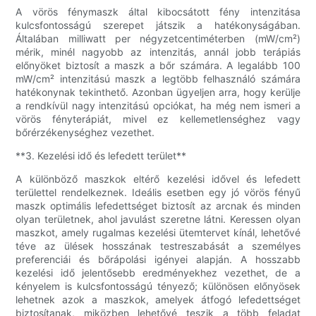
A vörös fénymaszk által kibocsátott fény intenzitása
kulcsfontosságú szerepet játszik a hatékonyságában.
Általában milliwatt per négyzetcentiméterben (mW/cm²)
mérik, minél nagyobb az intenzitás, annál jobb terápiás
előnyöket biztosít a maszk a bőr számára. A legalább 100
mW/cm² intenzitású maszk a legtöbb felhasználó számára
hatékonynak tekinthető. Azonban ügyeljen arra, hogy kerülje
a rendkívül nagy intenzitású opciókat, ha még nem ismeri a
vörös fényterápiát, mivel ez kellemetlenséghez vagy
bőrérzékenységhez vezethet.
**3. Kezelési idő és lefedett terület**
A különböző maszkok eltérő kezelési idővel és lefedett
területtel rendelkeznek. Ideális esetben egy jó vörös fényű
maszk optimális lefedettséget biztosít az arcnak és minden
olyan területnek, ahol javulást szeretne látni. Keressen olyan
maszkot, amely rugalmas kezelési ütemtervet kínál, lehetővé
téve az ülések hosszának testreszabását a személyes
preferenciái és bőrápolási igényei alapján. A hosszabb
kezelési idő jelentősebb eredményekhez vezethet, de a
kényelem is kulcsfontosságú tényező; különösen előnyösek
lehetnek azok a maszkok, amelyek átfogó lefedettséget
biztosítanak, miközben lehetővé teszik a több feladat