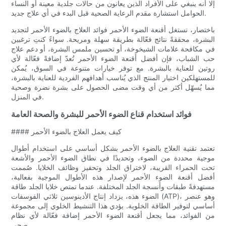
إلا أنه ينبغي على الأفراد الذين يعانون من حالات جلدية معينة أو النساء
الحوامل استشارة مقدم الرعاية الصحية قبل البدء في أي علاج جديد.
باختصار، تستغل أقنعة الضوء الأحمر فوائد العلاج بالضوء الأحمر لتجديد
البشرة، محققةً نتائج فعّالة بطريقة سهلة ومريحة. سواءً كنتِ ترغبين
في مكافحة علامات الشيخوخة، أو تحسين ملمس البشرة، أو دعم علاج
حب الشباب، فإن أفضل أقنعة الضوء الأحمر تُعدّ إضافةً فعّالة لأي
روتين للعناية بالبشرة. مع توفر خيارات متنوعة في السوق، يُمكن
للمستهلكين اختيار المنتج الذي يُناسب أهدافهم الفردية للعناية بالبشرة،
مما يُسهّل أكثر من أي وقت مضى الحصول على بشرة نضرة وصحية
في المنزل.
فوائد استخدام قناع الضوء الأحمر للبشرة والصحة العامة
#### كيف يعمل العلاج بالضوء الأحمر
تعتمد تقنية العلاج بالضوء الأحمر بشكل أساسي على استخدام أطوال
موجية محددة من الضوء، وتحديدًا في نطاق الضوء الأحمر والأشعة
تحت الحمراء القريبة، لاختراق الجلد وتحفيز وظائف الخلايا. صُممت
أفضل أقنعة الضوء الأحمر لإصدار هذه الأطوال الموجية بفعالية،
مستهدفةً طبقات وأنسجة الجلد المختلفة. عندما تمتص خلايا الجلد طاقة
الضوء هذه، يزداد إنتاج الأدينوسين ثلاثي الفوسفات (ATP)، وهو عنصر
أساسي لتوفير الطاقة الخلوية. يؤدي هذا التنشيط الخلوي إلى مجموعة
من الفوائد، مما يجعل أقنعة الضوء الأحمر إضافة فعّالة لأي نظام
صحي.