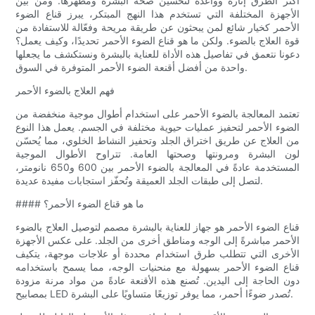
أكثر الطرق إثارةً وواعدةً لتحسين صحة البشرة ومظهرها. ومن بين
الأجهزة المختلفة التي تستخدم هذا النهج المبتكر، يبرز قناع الضوء
الأحمر كخيار شائع لمن يبحثون عن طريقة مريحة وفعّالة للاستفادة من
قوة العلاج بالضوء. ولكن ما هو قناع الضوء الأحمر تحديدًا، وكيف يعمل؟
دعونا نتعمق في تفاصيل هذه الأداة للعناية بالبشرة ونستكشف ما يجعلها
واحدة من أفضل أقنعة الضوء الأحمر المتوفرة في السوق.
فهم العلاج بالضوء الأحمر
تعتمد المعالجة بالضوء الأحمر على استخدام أطوال موجية منخفضة من
الضوء الأحمر لتحفيز عمليات حيوية مختلفة في الجسم. يعمل هذا النوع
من العلاج عن طريق اختراق الجلد وتحفيز النشاط الخلوي، مما يُحسّن
لون البشرة ومرونتها وصحتها العامة. تتراوح الأطوال الموجية
المستخدمة عادةً في المعالجة بالضوء الأحمر بين 600 و650 نانومتر،
لتصل إلى طبقات الجلد العميقة وتُحفّز استجابات مفيدة عديدة.
#### ما هو قناع الضوء الأحمر؟
قناع الضوء الأحمر هو جهاز للعناية بالبشرة مصمم لتوصيل العلاج بالضوء
الأحمر مباشرةً إلى الوجه ومناطق أخرى من الجلد. على عكس الأجهزة
الأخرى التي تتطلب طرق استخدام محددة أو علاجات موجهة، يتكيف
قناع الضوء الأحمر بسهولة مع منحنيات الوجه، مما يسمح باستخدامه
دون الحاجة إلى اليدين. تُصنع هذه الأقنعة عادةً من مواد مرنة مزودة
بمصابيح LED تُصدر ضوءًا أحمر، مما يوفر توزيعًا متساويًا على البشرة.