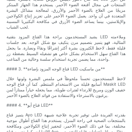
المنتجات في مجال أقنعة الضوء الأحمر. يستخدم هذا الجهاز المبتكر
مزيجًا من العلاج بالضوء الأحمر والأزرق، لمعالجة مشاكل البشرة
المتعددة في آن واحد. يعمل الضوء الأحمر على تعزيز إنتاج الكولاجين
والإيلاستين، بينما يساعد الضوء الأزرق في مكافحة البكتيريا المسببة
لحب الشباب.
يشيد المستخدمون براحة هذا القناع المزود بتقنية LED وملاءمته
المثالية، فهو يتميز بتصميم مرن يتكيف مع شكل الوجه. بعد جلسات
قليلة فقط، لاحظ الكثيرون بشرة أكثر إشراقًا ونقاءً ونضارة. ما يجعل
هذا القناع سهل الاستخدام بشكل خاص هو تشغيله البسيط بضغطة زر
واحدة، مما يضمن تجربة استخدام سلسة وخالية من المتاعب.
#### 3. **قناع الوجه المزود بإضاءة LED من ماسكيت**
لاحظ المستخدمون تحسناً ملحوظاً في ملمس البشرة ولونها خلال
أسابيع قليلة من الاستخدام المنتظم. كما أن قناع الوجه Maskit LED
خفيف الوزن ومريح للارتداء لفترات طويلة، مما يجعله خياراً ممتازاً لمن
يرغبون بالاسترخاء والاستفادة من فوائد العلاج بالضوء الأحمر.
#### 4. **قناع أيو LED**
يتميز قناع Ayo LED بقدرته الفريدة على توفير تجربة علاجية شبيهة
بالمنتجعات الصحية في راحة المنزل. يستخدم هذا القناع أطوال موجية
مختلفة، بما في ذلك الضوء الأحمر، لتحفيز إنتاج الكولاجين ومكافحة
الالتهابات. كما يتضمن قناع Ayo مؤقتًا مدمجًا وإعدادات قابلة للتخصيص،