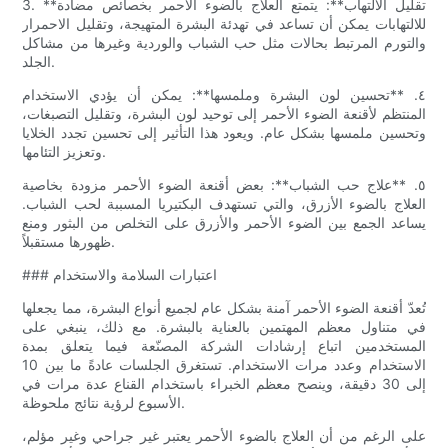
3. **تقليل الالتهاب**: يتمتع العلاج بالضوء الأحمر بخصائص مضادة
للالتهابات يمكن أن تساعد في تهدئة البشرة المتهيجة، وتقليل الاحمرار
والتورم المرتبط بحالات مثل حب الشباب والوردية وغيرها من مشاكل
الجلد.
٤. **تحسين لون البشرة وملمسها**: يمكن أن يؤدي الاستخدام
المنتظم لأقنعة الضوء الأحمر إلى توحيد لون البشرة، وتقليل التصبغات،
وتحسين ملمسها بشكل عام. ويعود هذا التأثير إلى تحسين تجدد الخلايا
وتعزيز التئامها.
٥. **علاج حب الشباب**: بعض أقنعة الضوء الأحمر مزودة بخاصية
العلاج بالضوء الأزرق، والتي تستهدف البكتيريا المسببة لحب الشباب.
يساعد الجمع بين الضوء الأحمر والأزرق على التخلص من البثور ومنع
ظهورها مستقبلاً.
### اعتبارات السلامة والاستخدام
تُعدّ أقنعة الضوء الأحمر آمنة بشكل عام لجميع أنواع البشرة، مما يجعلها
في متناول معظم المهتمين بالعناية بالبشرة. مع ذلك، ينبغي على
المستخدمين اتباع إرشادات الشركة المصنّعة فيما يتعلق بمدة
الاستخدام وعدد مرات الاستخدام. تستغرق الجلسات عادةً ما بين 10
إلى 30 دقيقة، وينصح معظم الخبراء باستخدام القناع عدة مرات في
الأسبوع لرؤية نتائج ملحوظة.
على الرغم من أن العلاج بالضوء الأحمر يعتبر غير جراحي وغير مؤلم،