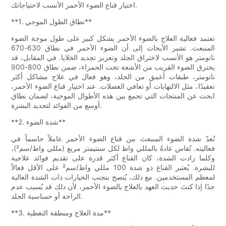
اختيار قناع الضوء الأحمر الأنسب لاحتياجاتك.
**1. نطاق الطول الموجي**
تعتمد فعالية العلاج بالضوء الأحمر بشكل كبير على طول موجة الضوء
المنبعث. تشير الأبحاث إلى أن الضوء الأحمر في نطاق 630-670
نانومتر هو الأنسب لاختراق الجلد وتعزيز تجديد الخلايا. في المقابل، قد
يخترق الضوء القريب من الأشعة تحت الحمراء، ضمن نطاق 800-900
نانومتر، طبقات أعمق من الجلد، وهو فعال في علاج مشاكل أكثر
تعقيدًا، مثل الالتهابات أو تعافي العضلات. عند اختيار قناع الضوء الأحمر،
ابحث عن المنتجات التي تجمع بين هذه الأطوال الموجية، لضمان نطاق
أوسع من الفوائد لتجديد البشرة.
**2. شدة الضوء**
تُعدّ شدة الضوء المنبعث من قناع الضوء الأحمر عاملاً حاسماً في
فعاليته. تُقاس عادةً بالمللي واط لكل سنتيمتر مربع (مللي واط/سم²)،
وكلما زادت الشدة، كان القناع أكثر قدرة على تقديم فوائد علاجية
للبشرة. يُعتبر القناع ذو شدة 100 مللي واط/سم² على الأقل فعالاً
لمعظم المستخدمين. مع ذلك، يُنصح بتجنب الخيارات ذات الشدة العالية
جدًا إذا كنتَ حديث العهد بالعلاج بالضوء الأحمر، لأن ذلك قد يُسبب عدم
الراحة أو حساسية الجلد.
**3. مدة العلاج ومنطقة التغطية**