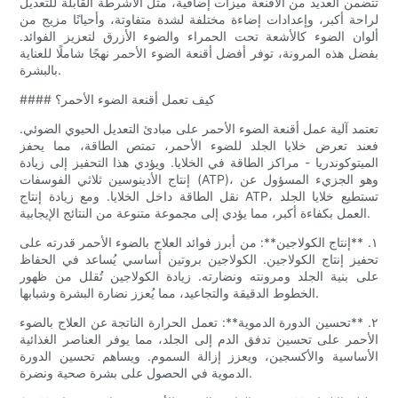
تتضمن العديد من الأقنعة ميزات إضافية، مثل الأشرطة القابلة للتعديل
لراحة أكبر، وإعدادات إضاءة مختلفة لشدة متفاوتة، وأحيانًا مزيج من
ألوان الضوء كالأشعة تحت الحمراء والضوء الأزرق لتعزيز الفوائد.
بفضل هذه المرونة، توفر أفضل أقنعة الضوء الأحمر نهجًا شاملًا للعناية
بالبشرة.
#### كيف تعمل أقنعة الضوء الأحمر؟
تعتمد آلية عمل أقنعة الضوء الأحمر على مبادئ التعديل الحيوي الضوئي.
فعند تعرض خلايا الجلد للضوء الأحمر، تمتص الطاقة، مما يحفز
الميتوكوندريا - مراكز الطاقة في الخلايا. ويؤدي هذا التحفيز إلى زيادة
إنتاج الأدينوسين ثلاثي الفوسفات (ATP)، وهو الجزيء المسؤول عن
نقل الطاقة داخل الخلايا. ومع زيادة إنتاج ATP، تستطيع خلايا الجلد
العمل بكفاءة أكبر، مما يؤدي إلى مجموعة متنوعة من النتائج الإيجابية.
١. **إنتاج الكولاجين**: من أبرز فوائد العلاج بالضوء الأحمر قدرته على
تحفيز إنتاج الكولاجين. الكولاجين بروتين أساسي يُساعد في الحفاظ
على بنية الجلد ومرونته ونضارته. زيادة الكولاجين تُقلل من ظهور
الخطوط الدقيقة والتجاعيد، مما يُعزز نضارة البشرة وشبابها.
٢. **تحسين الدورة الدموية**: تعمل الحرارة الناتجة عن العلاج بالضوء
الأحمر على تحسين تدفق الدم إلى الجلد، مما يوفر العناصر الغذائية
الأساسية والأكسجين، ويعزز إزالة السموم. ويساهم تحسين الدورة
الدموية في الحصول على بشرة صحية ونضرة.