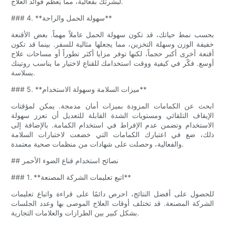
لبشرتك بفعالية، مما يُعظّم فوائد العلاج.
### 4. **سهولة الحمل والراحة**
بحسب نمط حياتك، قد تكون سهولة الحمل عاملاً مهماً. بعض الأقنعة
خفيفة الوزن وسهلة التخزين، مما يجعلها مثالية للسفر. بينما قد تكون
أقنعة أخرى أكبر حجماً، لكنها توفر مزايا أكثر تطوراً أو مساحات علاج
أوسع. فكّر في كيفية ووقت استخدامك للقناع لاختيار ما يناسب روتينك
بسلاسة.
### 5. **ميزات السلامة وسهولة الاستخدام**
ابحث عن الكمامات المزودة بميزات أمان مدمجة. يمكن لمؤقتات
الإيقاف التلقائي ومستويات الشدة القابلة للتعديل أن تعزز سهولة
الاستخدام وتضمن عدم الإفراط في استخدام الكمامة. بالإضافة إلى
ذلك، ضع في اعتبارك الكمامات التي خضعت لاختبارات السلامة
والفعالية، وحصلت على شهادات من منظمات صحية معتمدة.
## نصائح استخدام قناع الضوء الأحمر
### 1. **اتبع تعليمات الشركة المصنعة**
للحصول على أفضل النتائج، احرص دائمًا على قراءة واتباع تعليمات
الشركة المصنعة. قد تختلف أوقات العلاج الموصى بها وعدد الجلسات
بشكل كبير بين الطرازات والعلامات التجارية.