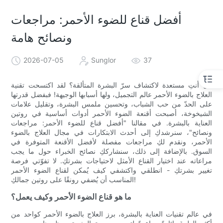
أفضل قناع للضوء الأحمر: مراجعات
ونصائح هامة
2026-07-05
Sunglor
37
هل أنتِ مستعدة لاكتشاف سرّ البشرة المتألقة؟ لقد اكتسحت تقنية
العلاج بالضوء الأحمر عالم التجميل، ولها أسبابها الوجيهة! فبفضل قدرتها
على الحدّ من حب الشباب، وتحسين ملمس البشرة، وتقليل علامات
الشيخوخة، أصبحت أقنعة الضوء الأحمر أدوات أساسية في روتين
العناية بالبشرة. في مقالنا "أفضل قناع للضوء الأحمر: مراجعات
ونصائح"، سنرشدكِ إلى أحدث الابتكارات في مجال العلاج بالضوء
الأحمر، ونقدم لكِ مراجعات مفصلة لأفضل الأقنعة المتوفرة في
السوق. بالإضافة إلى ذلك، سنشارككِ نصائح الخبراء حول ما يجب
مراعاته عند اختيار القناع الأمثل لاحتياجات بشرتكِ. لا تفوّتي فرصة
تغيير بشرتكِ - انطلقي واكتشفي كيف يُمكن لقناع الضوء الأحمر
المناسب أن يُضفي رونقًا على روتين جمالكِ!
ما هو قناع الضوء الأحمر وكيف يعمل؟
في عالم تقنيات العناية بالبشرة، برز العلاج بالضوء الأحمر كواحد من