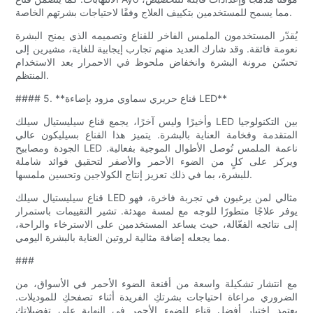
مما يسمح للمستخدمين بتكييف العلاج وفقًا لاحتياجات بشرتهم الخاصة.
يُقدّر المستخدمون الملمس الفاخر للقناع وتصميمه الذي يمنح البشرة
نعومة فائقة. وقد شارك العديد منهم تجارب إيجابية للغاية، مشيرين إلى
تحسّن مرونة البشرة وانخفاض ملحوظ في الاحمرار بعد الاستخدام
المنتظم.
#### 5. **قناع حريري سماوي مزود بإضاءة LED**
وأخيرًا وليس آخرًا، يجمع قناع سيليستيال سيلك LED بين التكنولوجيا
المتقدمة وفخامة العناية بالبشرة. يتميز هذا القناع بسيليكون عالي
الجودة ومصابيح LED ناعمة الملمس تُوصل الأطوال الموجية بفعالية.
ويركز على كلٍ من الضوء الأحمر والأصفر لتحقيق فوائد شاملة
للبشرة، بما في ذلك تعزيز إنتاج الكولاجين وتحسين ملمسها.
قناع سيليستيال سيلك LED مثالي لمن يرغبون في تجربة فاخرة، فهو
يوفر علاجًا متطورًا للوجه مع لمسة مهدئة. تشير التقييمات باستمرار
إلى نتائجه الفعّالة، حيث يساعد المستخدمين على الاسترخاء والراحة،
مما يجعله إضافة مثالية لروتين العناية بالبشرة اليومي.
###
مع انتشار تشكيلة واسعة من أقنعة الضوء الأحمر في الأسواق، من
الضروري مراعاة احتياجات بشرتكِ الفريدة أثناء تصفحكِ للموديلات.
يعتمد اختيار أفضل قناع للضوء الأحمر في النهاية على تفضيلاتكِ