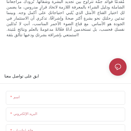
مُقدمًا فوائد جمّة تتراوح بين تجديد البشرة وشفائها. تُزودك مراجعاتنا
الشاملة ودليل الشراء بالمعرفة اللازمة لاتخاذ قرارٍ مدروس، ما يضمن
لكِ اختيار القناع الأمثل الذي يُلبي احتياجاتكِ على أكمل وجه. وبينما
تبدئين رحلتكِ نحو بشرةٍ أكثر صحةً وإشراقًا، تذكري أن الاستثمار في
الجودة هو الأساس. مع قناع الضوء الأحمر المناسب، أنتِ لا تُدللين
نفسكِ فحسب، بل تستخدمين أداةً فعّالةً مدعومةً بالعلم ونتائج مُثبتة.
استمتعي بإشراقة بشرتكِ ودعيها تتألق بثقة!
ابق على تواصل معنا
اسم
البريد الإلكتروني
هاتف/واتساب