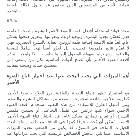
عملية للأشخاص المشغولين الذين يبحثون عن حلول فعّالة للعناية
بالبشرة.
####
تتعدد فوائد استخدام أفضل أقنعة الضوء الأحمر للبشرة والصحة العامة،
فهي تُحسّن تجديد البشرة، وتوحيد لونها، ونعومتها، وتعزيز صحتها بشكل
عام. تُعدّ هذه الأقنعة إضافة قيّمة لروتين العناية بالبشرة العصري. فهي
لا تُقدّم نتائج ملموسة فحسب، بل تُعزّز أيضاً نهجاً شاملاً للصحة
والعافية. ومع تزايد سهولة الوصول إليها والتطورات التكنولوجية، تُبشّر
أقنعة الضوء الأحمر بأن تُصبح أدوات أساسية لكل من يسعى إلى
تحسين جماله وصحته بفعالية.
أهم الميزات التي يجب البحث عنها عند اختيار قناع الضوء
الأحمر
مع استمرار تطور قطاع الصحة والعافية، برز العلاج بالضوء الأحمر
كطريقة علاجية شائعة لمجموعة متنوعة من مشاكل البشرة والصحة.
ومن أسهل الطرق للاستفادة من هذه التقنية استخدام أقنعة الضوء
الأحمر. سواء كنتِ ترغبين في تقليل التجاعيد، أو تحسين ملمس
البشرة، أو تعزيز نضارتها بشكل عام، فإن اختيار قناع الضوء الأحمر
الأنسب يُمكن أن يُحدث فرقًا كبيرًا في النتائج. مع ذلك، ونظرًا لتعدد
الخيارات المتاحة في السوق، قد يكون من الصعب تحديد الميزات
الأساسية. فيما يلي، نناقش الخصائص الرئيسية التي يجب مراعاتها عند