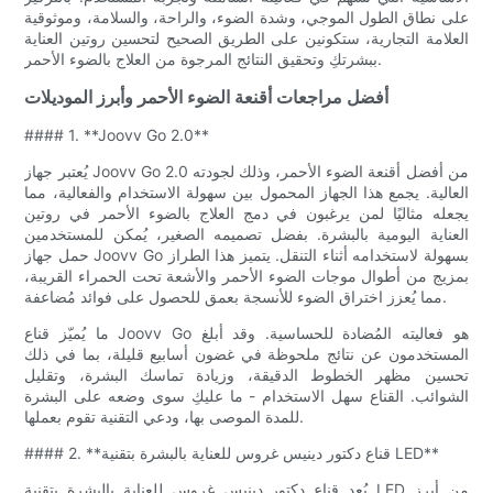
على نطاق الطول الموجي، وشدة الضوء، والراحة، والسلامة، وموثوقية
العلامة التجارية، ستكونين على الطريق الصحيح لتحسين روتين العناية
ببشرتكِ وتحقيق النتائج المرجوة من العلاج بالضوء الأحمر.
أفضل مراجعات أقنعة الضوء الأحمر وأبرز الموديلات
#### 1. **Joovv Go 2.0**
يُعتبر جهاز Joovv Go 2.0 من أفضل أقنعة الضوء الأحمر، وذلك لجودته
العالية. يجمع هذا الجهاز المحمول بين سهولة الاستخدام والفعالية، مما
يجعله مثاليًا لمن يرغبون في دمج العلاج بالضوء الأحمر في روتين
العناية اليومية بالبشرة. بفضل تصميمه الصغير، يُمكن للمستخدمين
حمل جهاز Joovv Go بسهولة لاستخدامه أثناء التنقل. يتميز هذا الطراز
بمزيج من أطوال موجات الضوء الأحمر والأشعة تحت الحمراء القريبة،
مما يُعزز اختراق الضوء للأنسجة بعمق للحصول على فوائد مُضاعفة.
ما يُميّز قناع Joovv Go هو فعاليته المُضادة للحساسية. وقد أبلغ
المستخدمون عن نتائج ملحوظة في غضون أسابيع قليلة، بما في ذلك
تحسين مظهر الخطوط الدقيقة، وزيادة تماسك البشرة، وتقليل
الشوائب. القناع سهل الاستخدام - ما عليكِ سوى وضعه على البشرة
للمدة الموصى بها، ودعي التقنية تقوم بعملها.
#### 2. **قناع دكتور دينيس غروس للعناية بالبشرة بتقنية LED**
يُعد قناع دكتور دينيس غروس للعناية بالبشرة بتقنية LED من أبرز