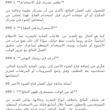
### 2. **نظفي بشرتك قبل الاستخدام**
للحصول على أفضل النتائج، تأكدي من أن بشرتك نظيفة وخالية من
المكياج أو أي منتجات أخرى قبل استخدام القناع. فهذا يُحسّن من
امتصاص الضوء في بشرتك.
### 3. **الاستمرارية هي المفتاح**
كما هو الحال مع العديد من علاجات العناية بالبشرة، يُعدّ الانتظام
أساسياً. حدّدي روتيناً يناسب نمط حياتك، سواءً كان ذلك بضع مرات في
الأسبوع أو جلسات يومية. الاستخدام المنتظم يُساعدك على تحقيق
أفضل النتائج مع مرور الوقت.
### 4. **أدرجه في روتينك اليومي**
فكّري في إضافة قناع الضوء الأحمر إلى روتين العناية بالبشرة الحالي.
استخدميه بعد التنظيف وقبل وضع السيرومات أو المرطبات لتعزيز
امتصاصها.
## أسئلة شائعة حول أفضل قناع للضوء الأحمر
### 1. **كم من الوقت سيستغرق ظهور النتائج؟**
قد تختلف النتائج باختلاف أنواع البشرة وحالاتها، ولكن العديد من
المستخدمين يلاحظون تحسناً خلال أسابيع قليلة من الاستخدام المنتظم.
وللحصول على أفضل النتائج، يُنصح باتباع نظام عناية منتظم.