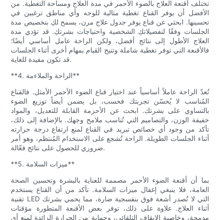
تختلف أقنعة العلاج بالضوء الأحمر في مدة العلاج ومساحة التغطية. من
الأفضل أن يوفر القناع تغطية مثالية للوجه وأي مناطق ترغبين في
تحسينها. ابحثي عن قناع يوفر جدول علاج مرن، يسمح لكِ بتخصيص مدة
الجلسات وفقًا لتفضيلاتكِ الشخصية واحتياجات بشرتكِ. قد تؤدي مدة
العلاج الأطول إلى نتائج أفضل، ولكن الراحة عامل أساسي أيضًا؛
فالأقنعة التي توفر تغطية شاملة وتتيح القيام بمهام أخرى أثناء الجلسات
قد تكون مفيدة للغاية.
**4. الراحة والملاءمة**
تُعدّ الراحة عاملاً أساسياً عند اختيار قناع الضوء الأحمر الأمثل. فالقناع
المُناسب لا يُحسّن تجربتك فحسب، بل يضمن أيضاً توزيع الضوء
بالتساوي على بشرتك. ابحث عن الأحزمة القابلة للتعديل، والمواد
خفيفة الوزن، والتصاميم التي تُناسب ملامح وجهك. بالإضافة إلى ذلك،
تأكد من وجود أي خصائص تبريد في القناع لمنع ارتفاع درجة حرارته
أثناء الجلسات الطويلة. الراحة تُشجع على الاستخدام المُنتظم، وهو أمر
ضروري للحصول على نتائج فعّالة.
**5. ميزات السلامة**
بما أن أقنعة الضوء الأحمر مصممة للعناية بالبشرة وتحسين الصحة
العامة، فلا ينبغي إغفال ميزات السلامة. تأكد من أن القناع يستخدم
تقنية LED التي لا تُصدر أشعة فوق بنفسجية ضارة، مما يحمي بشرتك
أثناء العلاج. علاوة على ذلك، توفر بعض الأقنعة المتطورة مؤقتات
مدمجة، وخاصية الإيقاف التلقائي، وحماية من الحرارة الزائدة لمنع أي