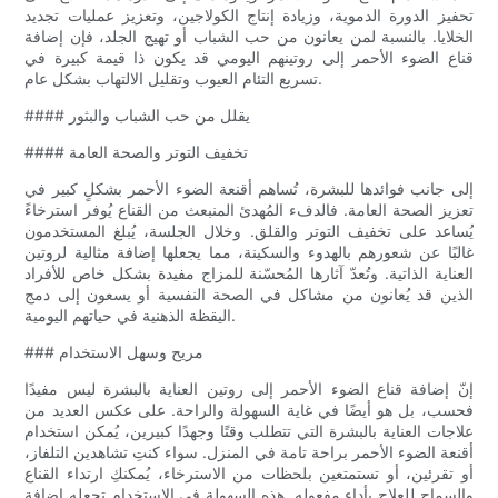
تحفيز الدورة الدموية، وزيادة إنتاج الكولاجين، وتعزيز عمليات تجديد
الخلايا. بالنسبة لمن يعانون من حب الشباب أو تهيج الجلد، فإن إضافة
قناع الضوء الأحمر إلى روتينهم اليومي قد يكون ذا قيمة كبيرة في
تسريع التئام العيوب وتقليل الالتهاب بشكل عام.
#### يقلل من حب الشباب والبثور
#### تخفيف التوتر والصحة العامة
إلى جانب فوائدها للبشرة، تُساهم أقنعة الضوء الأحمر بشكلٍ كبير في
تعزيز الصحة العامة. فالدفء المُهدئ المنبعث من القناع يُوفر استرخاءً
يُساعد على تخفيف التوتر والقلق. وخلال الجلسة، يُبلغ المستخدمون
غالبًا عن شعورهم بالهدوء والسكينة، مما يجعلها إضافة مثالية لروتين
العناية الذاتية. وتُعدّ آثارها المُحسّنة للمزاج مفيدة بشكل خاص للأفراد
الذين قد يُعانون من مشاكل في الصحة النفسية أو يسعون إلى دمج
اليقظة الذهنية في حياتهم اليومية.
### مريح وسهل الاستخدام
إنّ إضافة قناع الضوء الأحمر إلى روتين العناية بالبشرة ليس مفيدًا
فحسب، بل هو أيضًا في غاية السهولة والراحة. على عكس العديد من
علاجات العناية بالبشرة التي تتطلب وقتًا وجهدًا كبيرين، يُمكن استخدام
أقنعة الضوء الأحمر براحة تامة في المنزل. سواء كنتِ تشاهدين التلفاز،
أو تقرئين، أو تستمتعين بلحظات من الاسترخاء، يُمكنكِ ارتداء القناع
والسماح للعلاج بأداء مفعوله. هذه السهولة في الاستخدام تجعله إضافة