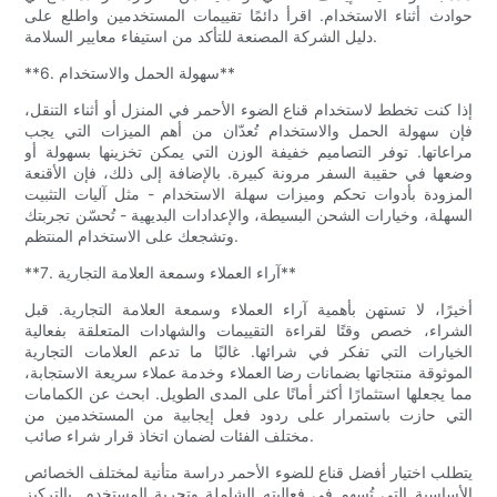
حوادث أثناء الاستخدام. اقرأ دائمًا تقييمات المستخدمين واطلع على
دليل الشركة المصنعة للتأكد من استيفاء معايير السلامة.
**6. سهولة الحمل والاستخدام**
إذا كنت تخطط لاستخدام قناع الضوء الأحمر في المنزل أو أثناء التنقل،
فإن سهولة الحمل والاستخدام تُعدّان من أهم الميزات التي يجب
مراعاتها. توفر التصاميم خفيفة الوزن التي يمكن تخزينها بسهولة أو
وضعها في حقيبة السفر مرونة كبيرة. بالإضافة إلى ذلك، فإن الأقنعة
المزودة بأدوات تحكم وميزات سهلة الاستخدام - مثل آليات التثبيت
السهلة، وخيارات الشحن البسيطة، والإعدادات البديهية - تُحسّن تجربتك
وتشجعك على الاستخدام المنتظم.
**7. آراء العملاء وسمعة العلامة التجارية**
أخيرًا، لا تستهن بأهمية آراء العملاء وسمعة العلامة التجارية. قبل
الشراء، خصص وقتًا لقراءة التقييمات والشهادات المتعلقة بفعالية
الخيارات التي تفكر في شرائها. غالبًا ما تدعم العلامات التجارية
الموثوقة منتجاتها بضمانات رضا العملاء وخدمة عملاء سريعة الاستجابة،
مما يجعلها استثمارًا أكثر أمانًا على المدى الطويل. ابحث عن الكمامات
التي حازت باستمرار على ردود فعل إيجابية من المستخدمين من
مختلف الفئات لضمان اتخاذ قرار شراء صائب.
يتطلب اختيار أفضل قناع للضوء الأحمر دراسة متأنية لمختلف الخصائص
الأساسية التي تُسهم في فعاليته الشاملة وتجربة المستخدم. بالتركيز