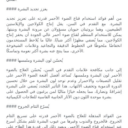
#### يعزز تجديد البشرة
من أهم فوائد استخدام قناع الضوء الأحمر قدرته على تعزيز تجديد
البشرة. مع التقدم في السن، يقل إنتاج الكولاجين والإيلاستين
الطبيعيين، وهما بروتينان حيويان مسؤولان عن مرونة البشرة وبنيتها.
يمكن للاستخدام المنتظم لقناع ضوء أحمر عالي الجودة أن يحفز إنتاج
الكولاجين، مما يُضفي مظهرًا أكثر شبابًا. غالبًا ما يُلاحظ المستخدمون
انخفاضًا ملحوظًا في الخطوط الدقيقة والتجاعيد وعلامات الشيخوخة
الأخرى، مما ينتج عنه بشرة أكثر نعومة وتماسكًا.
#### يُحسّن لون البشرة وملمسها
إلى جانب مكافحة علامات التقدم في السن، يُحسّن العلاج بالضوء
الأحمر لون البشرة وملمسها. تُساعد أفضل أقنعة الضوء الأحمر على
تقليل التصبغات والاحمرار وعدم توحد لون البشرة من خلال تحسين
الدورة الدموية وتخفيف الالتهاب. هذا التأثير المُجدد يُضفي على البشرة
إشراقةً ونضارةً، مما يجعله خيارًا مثاليًا لمن يرغبون في الحصول على
بشرة موحدة اللون دون الآثار الجانبية القاسية للعلاجات الكيميائية.
#### يُسرّع التئام الجروح
من الفوائد المذهلة للعلاج بالضوء الأحمر قدرته على تسريع التئام
الجروح. فالجروح والندوب وغيرها من عيوب البشرة تلتئم بشكل أسرع
عند استخدام قناع الضوء الأحمر. ويعود ذلك إلى قدرة هذا العلاج على