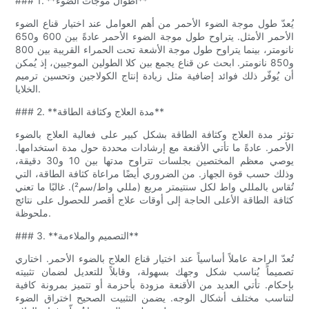
### 1. **أطوال موجات الضوء**
يُعدّ طول موجة الضوء الأحمر من أهم العوامل عند اختيار قناع الضوء
الأحمر الأمثل. يتراوح طول موجة الضوء الأحمر عادةً بين 600 و650
نانومتر، بينما يتراوح طول موجة الأشعة تحت الحمراء القريبة بين 800
و850 نانومتر. ابحث عن قناع يجمع بين كلا الطولين الموجيين، إذ يُمكن
أن يُوفّر ذلك فوائد إضافية مثل زيادة إنتاج الكولاجين وتحسين ترميم
الخلايا.
### 2. **مدة العلاج وكثافة الطاقة**
تؤثر مدة العلاج وكثافة الطاقة بشكل كبير على فعالية العلاج بالضوء
الأحمر. عادةً ما تأتي الأقنعة مع إرشادات محددة حول مدة استخدامها.
يوصي معظم المختصين بجلسات تتراوح مدتها بين 10 و30 دقيقة،
وذلك حسب قوة الجهاز. من الضروري أيضًا مراعاة كثافة الطاقة، التي
تُقاس بالمللي واط لكل سنتيمتر مربع (مللي واط/سم²). غالبًا ما تعني
كثافة الطاقة الأعلى الحاجة إلى أوقات علاج أقصر للحصول على نتائج
ملحوظة.
### 3. **التصميم والملاءمة**
تُعدّ الراحة عاملاً أساسياً عند اختيار قناع العلاج بالضوء الأحمر. اختاري
تصميماً يُناسب شكل وجهك بسهولة، وقابلاً للتعديل لضمان تثبيته
بإحكام. تأتي العديد من الأقنعة مزودة بأحزمة أو تتميز بمرونة كافية
لتناسب مختلف أشكال الوجه. يضمن التثبيت الصحيح اختراق الضوء