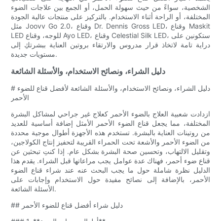
الشخصية، سواءً من حيث سهولة الحمل، أو الجمع بين علاجات الضوء
المختلفة، أو الراحة أثناء الاستخدام. بالتركيز على منتجات عالية الجودة
مثل Joovv Go 2.0، وقناع Dr. Dennis Gross LED، وقناع Maskit
LED للوجه، وقناع Ayo LED، وقناع Celestial Silk LED، ستكونين على
دراية تامة لاتخاذ قرار مدروس والارتقاء بروتين العناية ببشرتكِ إلى
مستويات جديدة.
دليل الشراء، ونصائح الاستخدام، والأسئلة الشائعة
# دليل الشراء، ونصائح الاستخدام، والأسئلة الشائعة لأفضل قناع للضوء
الأحمر
ازدادت شعبية العلاج بالضوء الأحمر كعلاج غير جراحي لمشاكل البشرة
المختلفة، مما يجعل قناع الضوء الأحمر الأمثل إضافة أساسية للعديد
من روتينات العناية بالبشرة. تستخدم هذه الأجهزة أطوال موجية محددة
من الضوء الأحمر والأشعة تحت الحمراء القريبة لتحفيز إنتاج الكولاجين،
وتقليل الالتهاب، وتحسين صحة البشرة بشكل عام. إذا كنتِ تبحثين عن
قناع ضوء أحمر، فهناك عدة عوامل يجب مراعاتها قبل الشراء. يقدم هذا
الدليل نظرة شاملة حول ما يجب البحث عنه عند شراء قناع الضوء
الأحمر، بالإضافة إلى نصائح مفيدة حول الاستخدام وإجابات على
الأسئلة الشائعة.
## دليل شراء أفضل قناع للضوء الأحمر