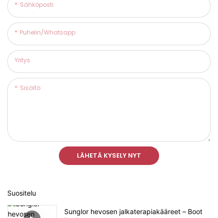
Sähköposti
Puhelin/whatsapp
Yritys
Sisältö
LÄHETÄ KYSELY NYT
Suositelu
Sunglor hevosen jalkaterapiakääreet – Boot