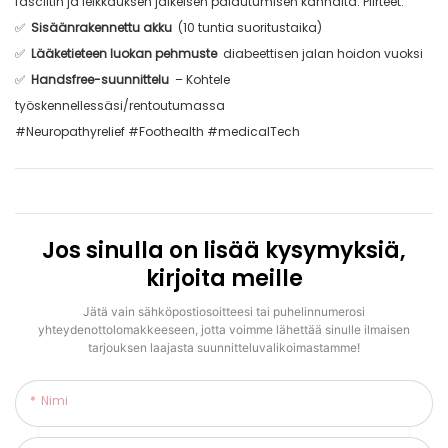
fasciitin ja leikkauksen jälkeisen palautumisen kannalta. Piirteet:
✅
Sisäänrakennettu akku
(10 tuntia suoritustaika)
✅
Lääketieteen luokan pehmuste
diabeettisen jalan hoidon vuoksi
✅
Handsfree-suunnittelu
– Kohtele
työskennellessäsi/rentoutumassa
#Neuropathyrelief #Foothealth #medicalTech
Jos sinulla on lisää kysymyksiä,
kirjoita meille
Jätä vain sähköpostiosoitteesi tai puhelinnumerosi
yhteydenottolomakkeeseen, jotta voimme lähettää sinulle ilmaisen
tarjouksen laajasta suunnitteluvalikoimastamme!
Nimi