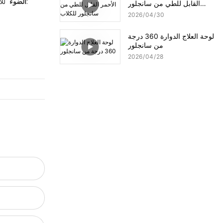
للاعتلال العصبي ، التهاب اللفافة الأخمصية ، واستعادة ما بعد الجراحة. سمات:
660nm + 850nm الضوء
القابل للطي من سانجلور
للكلاب
2026
04
30
لوحة العلاج الدوارة 360 درجة
من سانجلور
2026
04
28