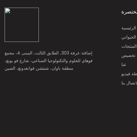
ختصرة
لرئيسية
الحيواني
المنتجات
إضافة: غرفة 303، الطابق الثالث، المبنى 4، مجمع
تخصيص
فوهاي للعلوم والتكنولوجيا الصناعي، شارع فو يونغ،
عنا
منطقة باوان، شنتشن قوانغدونغ، الصين
ة فيديو
اتصال بنا