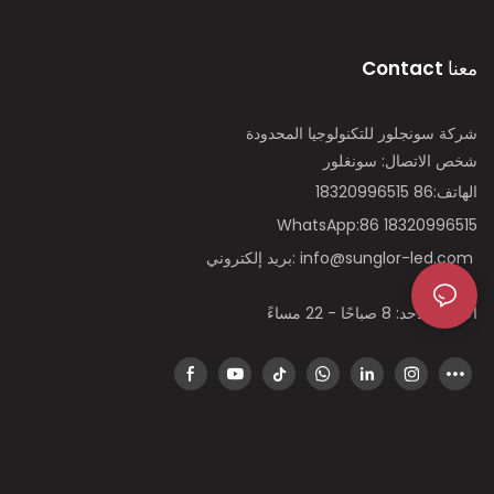
Contact معنا
شركة سونجلور للتكنولوجيا المحدودة
شخص الاتصال: سونغلور
الهاتف:86 18320996515
WhatsApp:86 18320996515
بريد إلكتروني: info@sunglor-led.com
الاثنين-الأحد: 8 صباحًا - 22 مساءً