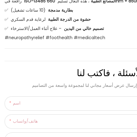
ISO-13485 المصانع الطبية
، هذه النعال تسليم
رافعة في
بطارية مدمجة
(10 ساعات تشغيل)
✅
حشوة من الدرجة الطبية
لرعاية قدم السكري
✅
تصميم خالي من اليدين
– علاج أثناء العمل/الاسترخاء
✅
#neuropathyrelief #foothealth #medicaltech
سئلة ، فاكتب لنا
اسم
هاتف/واتساب