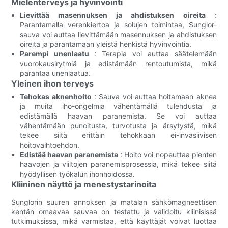
Mielenterveys ja hyvinvointi
Lievittää masennuksen ja ahdistuksen oireita
:
Parantamalla verenkiertoa ja solujen toimintaa, Sunglor-
sauva voi auttaa lievittämään masennuksen ja ahdistuksen
oireita ja parantamaan yleistä henkistä hyvinvointia.
Parempi unenlaatu
: Terapia voi auttaa säätelemään
vuorokausirytmiä ja edistämään rentoutumista, mikä
parantaa unenlaatua.
Yleinen ihon terveys
Tehokas aknenhoito
: Sauva voi auttaa hoitamaan aknea
ja muita iho-ongelmia vähentämällä tulehdusta ja
edistämällä haavan paranemista. Se voi auttaa
vähentämään punoitusta, turvotusta ja ärsytystä, mikä
tekee siitä erittäin tehokkaan ei-invasiivisen
hoitovaihtoehdon.
Edistää haavan paranemista
: Hoito voi nopeuttaa pienten
haavojen ja viiltojen paranemisprosessia, mikä tekee siitä
hyödyllisen työkalun ihonhoidossa.
Kliininen näyttö ja menestystarinoita
Sunglorin suuren annoksen ja matalan sähkömagneettisen
kentän omaavaa sauvaa on testattu ja validoitu kliinisissä
tutkimuksissa, mikä varmistaa, että käyttäjät voivat luottaa