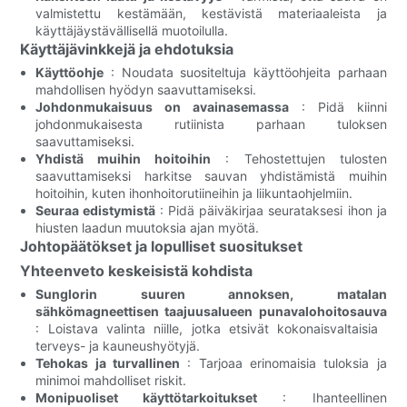
valmistettu kestämään, kestävistä materiaaleista ja
käyttäjäystävällisellä muotoilulla.
Käyttäjävinkkejä ja ehdotuksia
Käyttöohje
: Noudata suositeltuja käyttöohjeita parhaan
mahdollisen hyödyn saavuttamiseksi.
Johdonmukaisuus on avainasemassa
: Pidä kiinni
johdonmukaisesta rutiinista parhaan tuloksen
saavuttamiseksi.
Yhdistä muihin hoitoihin
: Tehostettujen tulosten
saavuttamiseksi harkitse sauvan yhdistämistä muihin
hoitoihin, kuten ihonhoitorutiineihin ja liikuntaohjelmiin.
Seuraa edistymistä
: Pidä päiväkirjaa seurataksesi ihon ja
hiusten laadun muutoksia ajan myötä.
Johtopäätökset ja lopulliset suositukset
Yhteenveto keskeisistä kohdista
Sunglorin suuren annoksen, matalan
sähkömagneettisen taajuusalueen punavalohoitosauva
: Loistava valinta niille, jotka etsivät kokonaisvaltaisia ​​
terveys- ja kauneushyötyjä.
Tehokas ja turvallinen
: Tarjoaa erinomaisia ​​tuloksia ja
minimoi mahdolliset riskit.
Monipuoliset käyttötarkoitukset
: Ihanteellinen