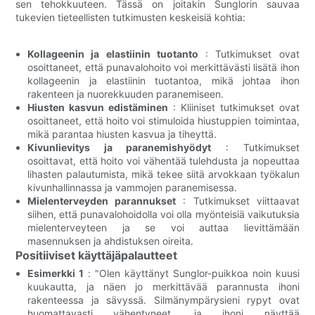
sen tehokkuuteen. Tässä on joitakin Sunglorin sauvaa
tukevien tieteellisten tutkimusten keskeisiä kohtia:
Kollageenin ja elastiinin tuotanto
: Tutkimukset ovat
osoittaneet, että punavalohoito voi merkittävästi lisätä ihon
kollageenin ja elastiinin tuotantoa, mikä johtaa ihon
rakenteen ja nuorekkuuden paranemiseen.
Hiusten kasvun edistäminen
: Kliiniset tutkimukset ovat
osoittaneet, että hoito voi stimuloida hiustuppien toimintaa,
mikä parantaa hiusten kasvua ja tiheyttä.
Kivunlievitys ja paranemishyödyt
: Tutkimukset
osoittavat, että hoito voi vähentää tulehdusta ja nopeuttaa
lihasten palautumista, mikä tekee siitä arvokkaan työkalun
kivunhallinnassa ja vammojen paranemisessa.
Mielenterveyden parannukset
: Tutkimukset viittaavat
siihen, että punavalohoidolla voi olla myönteisiä vaikutuksia
mielenterveyteen ja se voi auttaa lievittämään
masennuksen ja ahdistuksen oireita.
Positiiviset käyttäjäpalautteet
Esimerkki 1
: "Olen käyttänyt Sunglor-puikkoa noin kuusi
kuukautta, ja näen jo merkittävää parannusta ihoni
rakenteessa ja sävyssä. Silmänympärysieni rypyt ovat
huomattavasti vähentyneet, ja ihoni näyttää