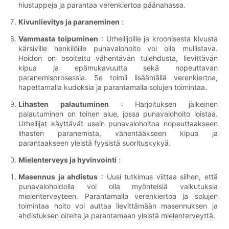
hiustuppeja ja parantaa verenkiertoa päänahassa.
Kivunlievitys ja paraneminen
:
Vammasta toipuminen
: Urheilijoille ja kroonisesta kivusta
kärsiville henkilöille punavalohoito voi olla mullistava.
Hoidon on osoitettu vähentävän tulehdusta, lievittävän
kipua ja epämukavuutta sekä nopeuttavan
paranemisprosessia. Se toimii lisäämällä verenkiertoa,
hapettamalla kudoksia ja parantamalla solujen toimintaa.
Lihasten palautuminen
: Harjoituksen jälkeinen
palautuminen on toinen alue, jossa punavalohoito loistaa.
Urheilijat käyttävät usein punavalohoitoa nopeuttaakseen
lihasten paranemista, vähentääkseen kipua ja
parantaakseen yleistä fyysistä suorituskykyä.
Mielenterveys ja hyvinvointi
:
Masennus ja ahdistus
: Uusi tutkimus viittaa siihen, että
punavalohoidolla voi olla myönteisiä vaikutuksia
mielenterveyteen. Parantamalla verenkiertoa ja solujen
toimintaa hoito voi auttaa lievittämään masennuksen ja
ahdistuksen oireita ja parantamaan yleistä mielenterveyttä.