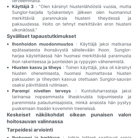
terveemmältä."
Käyttäjä 3
: "Olen kärsinyt hiustenlähdöstä vuosia, mutta
Sunglor-harjalla työskentelyn jälkeen olen huomannut
merkittäviä parannuksia hiusteni tiheydessä ja
paksuudessa. Hoito on tehnyt merkittävän eron hiusteni
ulkonäössä."
Syvälliset tapaustutkimukset
Ihonhoidon muodonmuutos
: Käyttäjä jakoi matkansa
epätasaisesta ihonsävystä säteilevään ihoon. Sunglor-
harjaa käytettäessä hän huomasi merkittävää parannusta
ihon rakenteessa ja juonteiden ja ryppyjen vähenemistä.
Hiusten kasvu ja tiheys
: Toinen käyttäjä, joka oli kärsinyt
hiusten ohenemisesta, huomasi huomattavaa hiusten
paksuuden ja tiheyden kasvua otettuaan Sunglor-sauvan
osaksi päivittäistä rutiiniaan.
Parempi nivelten terveys
: Kuntoiluharrastaja jakoi
tarinansa nopeammasta lihaskivuista toipumisesta ja
paremmista palautumisajoista, minkä ansiosta hän pystyy
puskemaan itseään kovemmin treeneissä.
Keskeiset näkökohdat oikean punaisen valon
hoitosauvan valinnassa
Tarpeidesi arviointi
Ihotyyppi ja herkkyys
: Jotkin laitteet saattavat sopia