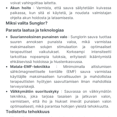
voivat vahingoittaa laitetta.
Akun hoito
: Varmista, että sauva säilytetään kuivassa
paikassa, kun sitä ei käytetä, ja noudata valmistajan
ohjeita akun hoidosta ja lataamisesta.
Miksi valita Sunglor?
Parasta laatua ja teknologiaa
Suuriannoksinen punainen valo
: Sunglorin sauva tuottaa
suuren annoksen punaista valoa, mikä varmistaa
maksimaalisen solujen stimulaation ja optimaaliset
terapeuttiset vaikutukset. Korkeampi intensiteetti
tarkoittaa nopeampia tuloksia, erityisesti ikääntymistä
ehkäisevissä hoidoissa ja hiustenkasvussa.
Matala-EMF-tekniikka
: Minimoimalla altistumisen
sähkömagneettiselle kentälle (EMF) sauva varmistaa
käyttäjille maksimaalisen turvallisuuden ja mahdollistaa
terapeuttisten hyötyjen saavuttamisen ilman mahdollisia
terveysriskejä.
Välkkymätön suorituskyky
: Sauvassa on välkkymätön
tekniikka, joka tarjoaa tasaisen ja jatkuvan valon,
varmistaen, että iho ja hiukset imevät punaisen valon
optimaalisesti, mikä parantaa hoitojen yleistä tehokkuutta.
Todistettu tehokkuus