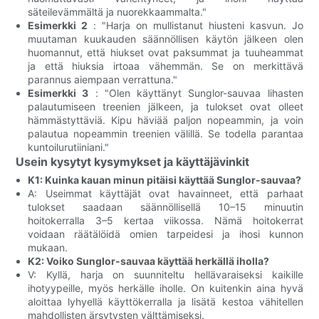
säteilevämmältä ja nuorekkaammalta."
Esimerkki 2
: "Harja on mullistanut hiusteni kasvun. Jo
muutaman kuukauden säännöllisen käytön jälkeen olen
huomannut, että hiukset ovat paksummat ja tuuheammat
ja että hiuksia irtoaa vähemmän. Se on merkittävä
parannus aiempaan verrattuna."
Esimerkki 3
: "Olen käyttänyt Sunglor-sauvaa lihasten
palautumiseen treenien jälkeen, ja tulokset ovat olleet
hämmästyttäviä. Kipu häviää paljon nopeammin, ja voin
palautua nopeammin treenien välillä. Se todella parantaa
kuntoilurutiiniani."
Usein kysytyt kysymykset ja käyttäjävinkit
K1: Kuinka kauan minun pitäisi käyttää Sunglor-sauvaa?
A: Useimmat käyttäjät ovat havainneet, että parhaat
tulokset saadaan säännöllisellä 10–15 minuutin
hoitokerralla 3–5 kertaa viikossa. Nämä hoitokerrat
voidaan räätälöidä omien tarpeidesi ja ihosi kunnon
mukaan.
K2: Voiko Sunglor-sauvaa käyttää herkällä iholla?
V: Kyllä, harja on suunniteltu hellävaraiseksi kaikille
ihotyypeille, myös herkälle iholle. On kuitenkin aina hyvä
aloittaa lyhyellä käyttökerralla ja lisätä kestoa vähitellen
mahdollisten ärsytysten välttämiseksi.