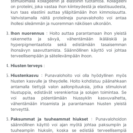
stimuloimalla kollageenin ja elastiinin tuotantoa. Kollageeni
on proteiini, joka vastaa ihon kiinteydestä ja elastisuudesta,
kun taas elastiini auttaa ylläpitämään ihon kimmoisuutta.
Vahvistamalla näitä proteiineja punavalohoito voi antaa
ihollesi sileämmän ja nuoremman näköisen ulkonäön.
Ihon nuorennus
: Hoito auttaa parantamaan ihon yleistä
rakennetta ja sävyä, vähentämään ikäläiskiä ja
hyperpigmentaatiota sekä edistämään tasaisemman
ihonsävyn saavuttamista. Säännöllinen käyttö voi johtaa
terveellisempään ja säteilevämpään ihoon.
Hiusten terveys
:
Hiustenkasvu
: Punavalohoito voi olla hyödyllinen myös
hiusten kasvulle ja tiheydelle. Hoito kohdistuu päänahkaan
antamalla tiettyjä valon aallonpituuksia, jotka stimuloivat
hiustuppia, edistävät verenkiertoa ja solujen toimintaa. Se
voi auttaa pidentämään hiussyklin kasvuvaihetta,
vähentämään irtoamista ja parantamaan hiusten yleistä
terveyttä.
Paksummat ja tuuheammat hiukset
: Punavalohoidon
säännöllinen käyttö voi ajan myötä johtaa paksumpiin ja
tuuheampiin hiuksiin, koska se edistää terveellisempiä