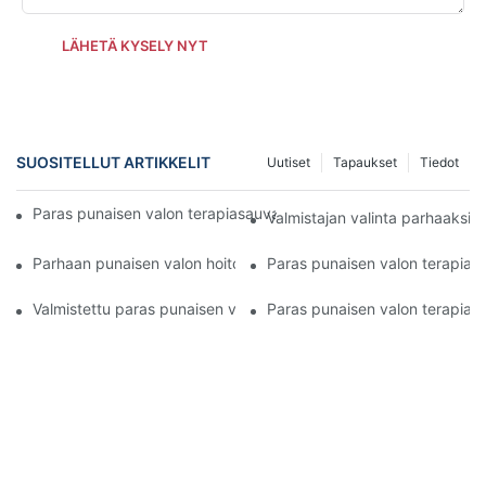
LÄHETÄ KYSELY NYT
SUOSITELLUT ARTIKKELIT
Uutiset
Tapaukset
Tiedot
Paras punaisen valon terapiasauva immuunijärjestelmän tehost
Valmistajan valinta parhaaksi 
Parhaan punaisen valon hoitosauvan tärkeimmät ominaisuudet
Paras punaisen valon terapias
Valmistettu paras punaisen valon terapiasauva kivunlievityksee
Paras punaisen valon terapias