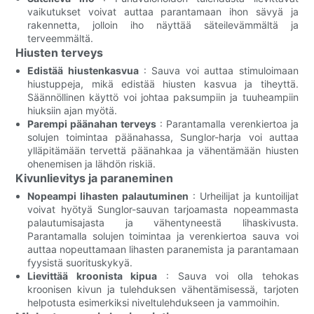
vaikutukset voivat auttaa parantamaan ihon sävyä ja
rakennetta, jolloin iho näyttää säteilevämmältä ja
terveemmältä.
Hiusten terveys
Edistää hiustenkasvua
: Sauva voi auttaa stimuloimaan
hiustuppeja, mikä edistää hiusten kasvua ja tiheyttä.
Säännöllinen käyttö voi johtaa paksumpiin ja tuuheampiin
hiuksiin ajan myötä.
Parempi päänahan terveys
: Parantamalla verenkiertoa ja
solujen toimintaa päänahassa, Sunglor-harja voi auttaa
ylläpitämään tervettä päänahkaa ja vähentämään hiusten
ohenemisen ja lähdön riskiä.
Kivunlievitys ja paraneminen
Nopeampi lihasten palautuminen
: Urheilijat ja kuntoilijat
voivat hyötyä Sunglor-sauvan tarjoamasta nopeammasta
palautumisajasta ja vähentyneestä lihaskivusta.
Parantamalla solujen toimintaa ja verenkiertoa sauva voi
auttaa nopeuttamaan lihasten paranemista ja parantamaan
fyysistä suorituskykyä.
Lievittää kroonista kipua
: Sauva voi olla tehokas
kroonisen kivun ja tulehduksen vähentämisessä, tarjoten
helpotusta esimerkiksi niveltulehdukseen ja vammoihin.