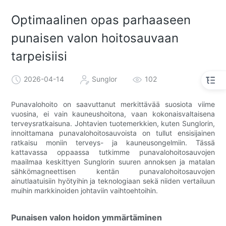
Optimaalinen opas parhaaseen
punaisen valon hoitosauvaan
tarpeisiisi
2026-04-14
Sunglor
102
Punavalohoito on saavuttanut merkittävää suosiota viime
vuosina, ei vain kauneushoitona, vaan kokonaisvaltaisena
terveysratkaisuna. Johtavien tuotemerkkien, kuten Sunglorin,
innoittamana punavalohoitosauvoista on tullut ensisijainen
ratkaisu moniin terveys- ja kauneusongelmiin. Tässä
kattavassa oppaassa tutkimme punavalohoitosauvojen
maailmaa keskittyen Sunglorin suuren annoksen ja matalan
sähkömagneettisen kentän punavalohoitosauvojen
ainutlaatuisiin hyötyihin ja teknologiaan sekä niiden vertailuun
muihin markkinoiden johtaviin vaihtoehtoihin.
Punaisen valon hoidon ymmärtäminen