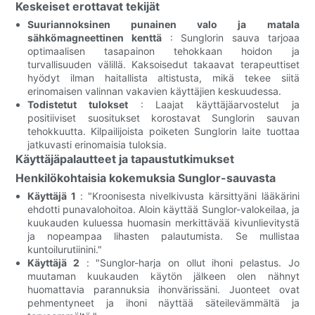
Keskeiset erottavat tekijät
Suuriannoksinen punainen valo ja matala
sähkömagneettinen kenttä
: Sunglorin sauva tarjoaa
optimaalisen tasapainon tehokkaan hoidon ja
turvallisuuden välillä. Kaksoisedut takaavat terapeuttiset
hyödyt ilman haitallista altistusta, mikä tekee siitä
erinomaisen valinnan vakavien käyttäjien keskuudessa.
Todistetut tulokset
: Laajat käyttäjäarvostelut ja
positiiviset suositukset korostavat Sunglorin sauvan
tehokkuutta. Kilpailijoista poiketen Sunglorin laite tuottaa
jatkuvasti erinomaisia ​​tuloksia.
Käyttäjäpalautteet ja tapaustutkimukset
Henkilökohtaisia ​​kokemuksia Sunglor-sauvasta
Käyttäjä 1
: "Kroonisesta nivelkivusta kärsittyäni lääkärini
ehdotti punavalohoitoa. Aloin käyttää Sunglor-valokeilaa, ja
kuukauden kuluessa huomasin merkittävää kivunlievitystä
ja nopeampaa lihasten palautumista. Se mullistaa
kuntoilurutiinini."
Käyttäjä 2
: "Sunglor-harja on ollut ihoni pelastus. Jo
muutaman kuukauden käytön jälkeen olen nähnyt
huomattavia parannuksia ihonvärissäni. Juonteet ovat
pehmentyneet ja ihoni näyttää säteilevämmältä ja