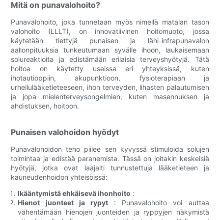
Mitä on punavalohoito?
Punavalohoito, joka tunnetaan myös nimellä matalan tason
valohoito (LLLT), on innovatiivinen hoitomuoto, jossa
käytetään tiettyjä punaisen ja lähi-infrapunavalon
aallonpituuksia tunkeutumaan syvälle ihoon, laukaisemaan
solureaktioita ja edistämään erilaisia ​​terveyshyötyjä. Tätä
hoitoa on käytetty useissa eri yhteyksissä, kuten
ihotautioppiin, akupunktioon, fysioterapiaan ja
urheilulääketieteeseen, ihon terveyden, lihasten palautumisen
ja jopa mielenterveysongelmien, kuten masennuksen ja
ahdistuksen, hoitoon.
Punaisen valohoidon hyödyt
Punavalohoidon teho piilee sen kyvyssä stimuloida solujen
toimintaa ja edistää paranemista. Tässä on joitakin keskeisiä
hyötyjä, jotka ovat laajalti tunnustettuja lääketieteen ja
kauneudenhoidon yhteisöissä:
Ikääntymistä ehkäisevä ihonhoito
:
Hienot juonteet ja rypyt
: Punavalohoito voi auttaa
vähentämään hienojen juonteiden ja ryppyjen näkymistä