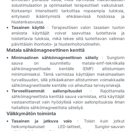
solustimulaation ja optimaaliset terapeuttiset vaikutukset.
Korkeampi intensiteetti tarkoittaa nopeampia tuloksia,
erityisesti ikääntymistä ehkäisevissä hoidoissa ja
hiustenkasvussa.
Tasainen käyttö
: Terapeuttisen valon tasaisen tuoton
ansiosta käyttäjät voivat saavuttaa luotettavia ja
toistettavia tuloksia, mikä tekee siitä luotettavan valinnan
päivittäisiin ihonhoito- ja hiustenhoitorutiineihin.
Matala sähkömagneettinen kenttä
Minimaalinen sähkömagneettinen säteily
: Sunglorin
sauva on suunniteltu matala-emf-tekniikalla
sähkömagneettiselle kentälle (EMF) altistumisen
minimoimiseksi. Tämä varmistaa käyttäjien maksimaalisen
turvallisuuden, sillä pitkäaikainen altistuminen voimakkaalle
sähkömagneettiselle kentälle voi aiheuttaa terveysriskejä.
Terveellisemmät aallonpituudet
: Rajoittamalla
sähkömagneettista kenttää sauva varmistaa, että käyttäjät
vastaanottavat vain hyödyllisiä valon aallonpituuksia ilman
haitallista sähkömagneettista säteilyä.
Välkkymätön toiminta
Tasainen ja jatkuva valo
: Toisin kuin jotkut
heikompilaatuiset LED-laitteet, Sunglor-sauvan