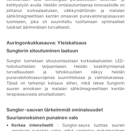
kehitystyön avulla. Heidän omistautumisensa innovaatioille on
johtanut korkealaatuisen, välkkymättömän ja matalan
sähkömagneettisen kentän omaavan punavaloterapiasauvan
luomiseen, joka on suunniteltu tuottamaan optimaaliset
tulokset äärimmäisen turvallisesti.
Auringonkukkasauva: Yleiskatsaus
Sunglorin sitoutuminen laatuun
Sunglor tunnetaan sitoutumisestaan ​​korkealaatuisten LED-
hoitotuotteiden tarjoamiseen. Heidän keskittymisensä
turvallisuuteen ja tehokkuuteen näkyy heidän
punavalohoitosauvojensa suunnittelussa ja valmistuksessa.
Tässä on tarkempi katsaus siihen, mikä tekee Sunglorin
suuren annoksen ja matalan sähkömagneettisen kentän
terapiasauvasta ainutlaatuisen:
Sunglor-sauvan tärkeimmät ominaisuudet
Suuriannoksinen punainen valo
Korkea intensiteetti
: Sunglor-sauva tuottaa suuren
annoksen punaista valoa, mikä varmistaa maksimaalisen