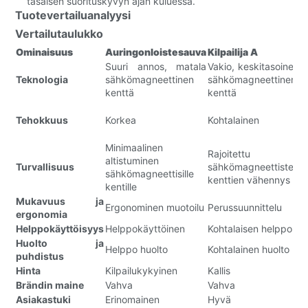
tasaisen suorituskyvyn ajan kuluessa.
Tuotevertailuanalyysi
Vertailutaulukko
Ominaisuus
Auringonloistesauva
Kilpailija A
K
Suuri annos, matala
Vakio, keskitasoinen
V
Teknologia
sähkömagneettinen
sähkömagneettinen
s
kenttä
kenttä
k
K
Tehokkuus
Korkea
Kohtalainen
r
k
Minimaalinen
Rajoitettu
altistuminen
Turvallisuus
sähkömagneettisten
s
sähkömagneettisille
kenttien vähennys
k
kentille
Mukavuus ja
Ergonominen muotoilu
Perussuunnittelu
P
ergonomia
Helppokäyttöisyys
Helppokäyttöinen
Kohtalaisen helppo
K
Huolto ja
Helppo huolto
Kohtalainen huolto
K
puhdistus
Hinta
Kilpailukykyinen
Kallis
K
Brändin maine
Vahva
Vahva
K
Asiakastuki
Erinomainen
Hyvä
H