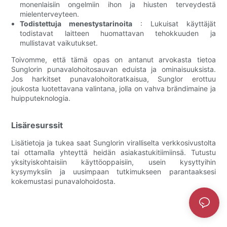
monenlaisiin ongelmiin ihon ja hiusten terveydestä
mielenterveyteen.
Todistettuja menestystarinoita
: Lukuisat käyttäjät
todistavat laitteen huomattavan tehokkuuden ja
mullistavat vaikutukset.
Toivomme, että tämä opas on antanut arvokasta tietoa
Sunglorin punavalohoitosauvan eduista ja ominaisuuksista.
Jos harkitset punavalohoitoratkaisua, Sunglor erottuu
joukosta luotettavana valintana, jolla on vahva brändimaine ja
huipputeknologia.
Lisäresurssit
Lisätietoja ja tukea saat Sunglorin viralliselta verkkosivustolta
tai ottamalla yhteyttä heidän asiakastukitiimiinsä. Tutustu
yksityiskohtaisiin käyttöoppaisiin, usein kysyttyihin
kysymyksiin ja uusimpaan tutkimukseen parantaaksesi
kokemustasi punavalohoidosta.