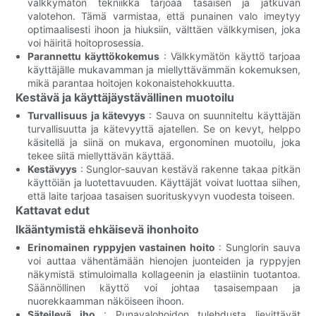
välkkymätön tekniikka tarjoaa tasaisen ja jatkuvan
valotehon. Tämä varmistaa, että punainen valo imeytyy
optimaalisesti ihoon ja hiuksiin, välttäen välkkymisen, joka
voi häiritä hoitoprosessia.
Parannettu käyttökokemus
: Välkkymätön käyttö tarjoaa
käyttäjälle mukavamman ja miellyttävämmän kokemuksen,
mikä parantaa hoitojen kokonaistehokkuutta.
Kestävä ja käyttäjäystävällinen muotoilu
Turvallisuus ja kätevyys
: Sauva on suunniteltu käyttäjän
turvallisuutta ja kätevyyttä ajatellen. Se on kevyt, helppo
käsitellä ja siinä on mukava, ergonominen muotoilu, joka
tekee siitä miellyttävän käyttää.
Kestävyys
: Sunglor-sauvan kestävä rakenne takaa pitkän
käyttöiän ja luotettavuuden. Käyttäjät voivat luottaa siihen,
että laite tarjoaa tasaisen suorituskyvyn vuodesta toiseen.
Kattavat edut
Ikääntymistä ehkäisevä ihonhoito
Erinomainen ryppyjen vastainen hoito
: Sunglorin sauva
voi auttaa vähentämään hienojen juonteiden ja ryppyjen
näkymistä stimuloimalla kollageenin ja elastiinin tuotantoa.
Säännöllinen käyttö voi johtaa tasaisempaan ja
nuorekkaamman näköiseen ihoon.
Säteilevä iho
: Punavalohoidon tulehdusta lievittävät