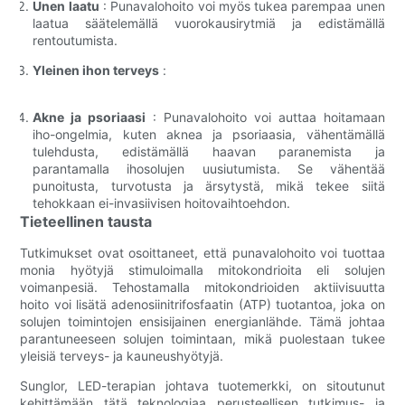
Unen laatu
: Punavalohoito voi myös tukea parempaa unen
laatua säätelemällä vuorokausirytmiä ja edistämällä
rentoutumista.
Yleinen ihon terveys
:
Akne ja psoriaasi
: Punavalohoito voi auttaa hoitamaan
iho-ongelmia, kuten aknea ja psoriaasia, vähentämällä
tulehdusta, edistämällä haavan paranemista ja
parantamalla ihosolujen uusiutumista. Se vähentää
punoitusta, turvotusta ja ärsytystä, mikä tekee siitä
tehokkaan ei-invasiivisen hoitovaihtoehdon.
Tieteellinen tausta
Tutkimukset ovat osoittaneet, että punavalohoito voi tuottaa
monia hyötyjä stimuloimalla mitokondrioita eli solujen
voimanpesiä. Tehostamalla mitokondrioiden aktiivisuutta
hoito voi lisätä adenosiinitrifosfaatin (ATP) tuotantoa, joka on
solujen toimintojen ensisijainen energianlähde. Tämä johtaa
parantuneeseen solujen toimintaan, mikä puolestaan ​​tukee
yleisiä terveys- ja kauneushyötyjä.
Sunglor, LED-terapian johtava tuotemerkki, on sitoutunut
kehittämään tätä teknologiaa perusteellisen tutkimus- ja