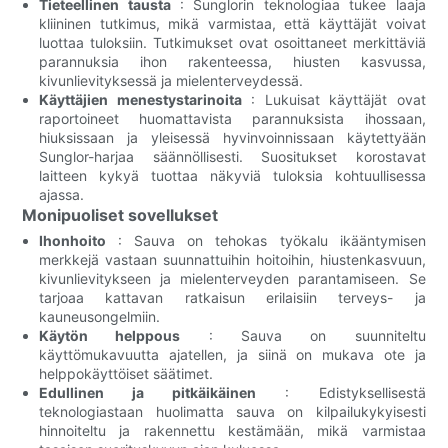
Tieteellinen tausta
: Sunglorin teknologiaa tukee laaja
kliininen tutkimus, mikä varmistaa, että käyttäjät voivat
luottaa tuloksiin. Tutkimukset ovat osoittaneet merkittäviä
parannuksia ihon rakenteessa, hiusten kasvussa,
kivunlievityksessä ja mielenterveydessä.
Käyttäjien menestystarinoita
: Lukuisat käyttäjät ovat
raportoineet huomattavista parannuksista ihossaan,
hiuksissaan ja yleisessä hyvinvoinnissaan käytettyään
Sunglor-harjaa säännöllisesti. Suositukset korostavat
laitteen kykyä tuottaa näkyviä tuloksia kohtuullisessa
ajassa.
Monipuoliset sovellukset
Ihonhoito
: Sauva on tehokas työkalu ikääntymisen
merkkejä vastaan ​​​​suunnattuihin hoitoihin, hiustenkasvuun,
kivunlievitykseen ja mielenterveyden parantamiseen. Se
tarjoaa kattavan ratkaisun erilaisiin terveys- ja
kauneusongelmiin.
Käytön helppous
: Sauva on suunniteltu
käyttömukavuutta ajatellen, ja siinä on mukava ote ja
helppokäyttöiset säätimet.
Edullinen ja pitkäikäinen
: Edistyksellisestä
teknologiastaan ​​huolimatta sauva on kilpailukykyisesti
hinnoiteltu ja rakennettu kestämään, mikä varmistaa