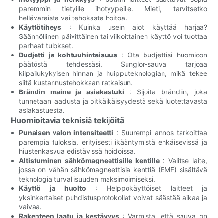
paremmin tietyille ihotyypeille. Mieti, tarvitsetko
hellävaraista vai tehokasta hoitoa.
Käyttötiheys
: Kuinka usein aiot käyttää harjaa?
Säännöllinen päivittäinen tai viikoittainen käyttö voi tuottaa
parhaat tulokset.
Budjetti ja kohtuuhintaisuus
: Ota budjettisi huomioon
päätöstä tehdessäsi. Sunglor-sauva tarjoaa
kilpailukykyisen hinnan ja huipputeknologian, mikä tekee
siitä kustannustehokkaan ratkaisun.
Brändin maine ja asiakastuki
: Sijoita brändiin, joka
tunnetaan laadusta ja pitkäikäisyydestä sekä luotettavasta
asiakastuesta.
Huomioitavia teknisiä tekijöitä
Punaisen valon intensiteetti
: Suurempi annos tarkoittaa
parempia tuloksia, erityisesti ikääntymistä ehkäisevissä ja
hiustenkasvua edistävissä hoidoissa.
Altistuminen sähkömagneettisille kentille
: Valitse laite,
jossa on vähän sähkömagneettisia kenttiä (EMF) sisältävä
teknologia turvallisuuden maksimoimiseksi.
Käyttö ja huolto
: Helppokäyttöiset laitteet ja
yksinkertaiset puhdistusprotokollat ​​voivat säästää aikaa ja
vaivaa.
Rakenteen laatu ja kestävyys
: Varmista, että sauva on