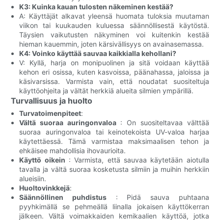
K3: Kuinka kauan tulosten näkeminen kestää?
A: Käyttäjät alkavat yleensä huomata tuloksia muutaman
viikon tai kuukauden kuluessa säännöllisestä käytöstä.
Täysien vaikutusten näkyminen voi kuitenkin kestää
hieman kauemmin, joten kärsivällisyys on avainasemassa.
K4: Voinko käyttää sauvaa kaikkialla kehollani?
V: Kyllä, harja on monipuolinen ja sitä voidaan käyttää
kehon eri osissa, kuten kasvoissa, päänahassa, jaloissa ja
käsivarsissa. Varmista vain, että noudatat suositeltuja
käyttöohjeita ja vältät herkkiä alueita silmien ympärillä.
Turvallisuus ja huolto
Turvatoimenpiteet
:
Vältä suoraa auringonvaloa
: On suositeltavaa välttää
suoraa auringonvaloa tai keinotekoista UV-valoa harjaa
käytettäessä. Tämä varmistaa maksimaalisen tehon ja
ehkäisee mahdollisia ihovaurioita.
Käyttö oikein
: Varmista, että sauvaa käytetään aiotulla
tavalla ja vältä suoraa kosketusta silmiin ja muihin herkkiin
alueisiin.
Huoltovinkkejä
:
Säännöllinen puhdistus
: Pidä sauva puhtaana
pyyhkimällä se pehmeällä liinalla jokaisen käyttökerran
jälkeen. Vältä voimakkaiden kemikaalien käyttöä, jotka