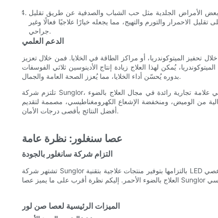
ج بعض الأمراض الجلدية مثل حب الشباب والصدفية عن طريق تقليل
تقليل الاحمرار والتورم والتهيج، مما يجعله خيارًا علاجيًا فعالًا وغير
جراحي.
الدعم العلمي
لال تحفيز الميتوكوندريا، أو مراكز الطاقة في الخلايا. فمن خلال تعزيز
كوندريا، يُمكن لهذا العلاج زيادة إنتاج الأدينوسين ثلاثي الفوسفات (ATP)، وهو المصدر الرئيسي للطاقة اللازمة لوظائف الخلايا. وهذا
بدوره يُحسّن أداء الخلايا، مما يُعزز الصحة العامة والجمال.
تلتزم شركة Sunglor، وهي علامة تجارية رائدة في مجال العلاج بالضوء LED، بتطوير هذه التقنية من خلال البحث والتطوير الدقيق. وقد أدى
ة، خالية من الوميض، ومنخفضة الإشعاع الكهرومغناطيسي، مصممة لتقديم
أفضل النتائج بأقصى درجات الأمان.
عصا سنغلور: نظرة عامة
التزام شركة سانغلور بالجودة
تشتهر شركة Sunglor بالتزامها بتوفير منتجات علاجية بتقنية LED عالية الجودة. ويتجلى تركيزها على السلامة والفعالية في تصميم وتصنيع عصي
الميزات الرئيسية لعصا صن لور