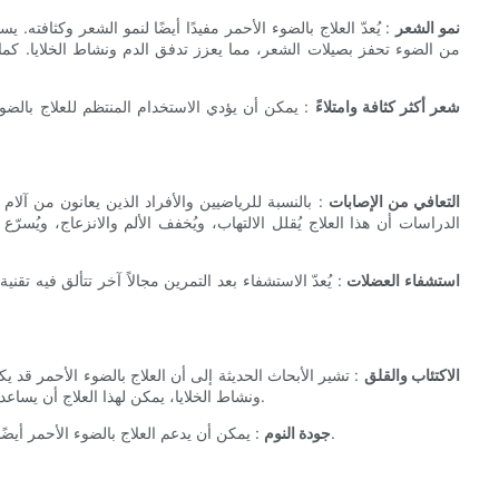
نمو الشعر
: يُعدّ العلاج بالضوء الأحمر مفيدًا أيضًا لنمو الشعر وكثافت
من الضوء تحفز بصيلات الشعر، مما يعزز تدفق الدم ونشاط الخلايا. كم
شعر أكثر كثافة وامتلاءً
: يمكن أن يؤدي الاستخدام المنتظم للعلاج بالضوء
التعافي من الإصابات
: بالنسبة للرياضيين والأفراد الذين يعانون من آلام 
الدراسات أن هذا العلاج يُقلل الالتهاب، ويُخفف الألم والانزعاج، ويُس
استشفاء العضلات
: يُعدّ الاستشفاء بعد التمرين مجالاً آخر تتألق فيه تقنية
الاكتئاب والقلق
: تشير الأبحاث الحديثة إلى أن العلاج بالضوء الأحمر قد 
ونشاط الخلايا، يمكن لهذا العلاج أن يساعد في تخفيف أعراض الاكتئاب والقلق، مما يعزز الصحة النفسية العامة.
: يمكن أن يدعم العلاج بالضوء الأحمر أيضًا جودة نوم أفضل من خلال تنظيم الإيقاعات اليومية وتعزيز الاسترخاء.
جودة النوم