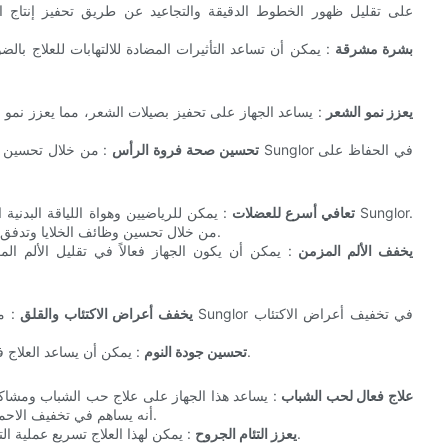
بشرة مشرقة
: يمكن أن تساعد التأثيرات المضادة للالتهابات للعلاج با
يعزز نمو الشعر
: يساعد الجهاز على تحفيز بصيلات الشعر، مما يعزز نمو ال
تحسين صحة فروة الرأس
: من خلال تحسين تدفق ا
تعافي أسرع للعضلات
: يمكن للرياضيين وهواة اللياقة البدنية الا
من خلال تحسين وظائف الخلايا وتدفق الدم، يساعد الجهاز على تسريع التئام العضلات وتحسين الأداء البدني.
يخفف الألم المزمن
: يمكن أن يكون الجهاز فعالاً في تقليل الألم ال
يخفف أعراض الاكتئاب والقلق
: من 
: يمكن أن يساعد العلاج في تنظيم الإيقاعات اليومية وتعزيز الاسترخاء، مما يحسن جودة النوم.
تحسين جودة النوم
علاج فعال لحب الشباب
: يساعد هذا الجهاز على علاج حب الشباب ومشاكل 
أنه يساهم في تخفيف الاحمرار والتورم والتهيج، مما يجعله خيارًا علاجيًا فعالًا للغاية وغير جراحي.
: يمكن لهذا العلاج تسريع عملية التئام الجروح والخدوش الطفيفة، مما يجعله أداة مفيدة للعناية بالبشرة.
يعزز التئام الجروح