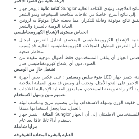
جرعة عالية من الضوء الأحمر
كثافة عالية
: يوفر جهاز Sunglor جرعة عالية من الضوء الأحمر، مما يضمن أقصى تحفيز للخلايا وأفضل النتائج العلاجية. وتؤدي الكثافة العالية
إلى نتائج أسرع، خاصةً في علاجات مكافحة الشيخوخة ونمو الشعر.
تائج موثوقة وقابلة للتكرار، مما يجعله خيارًا موثوقًا به لروتين
العناية اليومية بالبشرة والشعر.
انخفاض مستوى الإشعاع الكهرومغناطيسي
ية الإشعاع الكهرومغناطيسي المنخفض لتقليل التعرض للمجال
ن التعرض المطول للمجالات الكهرومغناطيسية العالية قد يُسبب
مخاطر صحية.
يضمن الجهاز أن يتلقى المستخدمون فقط أطوال موجية مفيدة من
الضوء، دون أي إشعاع كهرومغناطيسي ضار.
تشغيل خالٍ من الوميض
ضوء سلس ومستمر
: على عكس بعض أجهزة LED ذات الجودة المنخفضة، يتميز جهاز Sunglor بتقنية خالية من الوميض، مما يوفر إضاءة
تصميم متين وسهل الاستخدام
 خفيفة الوزن وسهلة الاستخدام، وتأتي بتصميم مريح ومناسب لبيئة
العمل، مما يجعل استخدامها ممتعًا.
المتانة
: يتميز جهاز Sunglor بتصميم متين يضمن عمرًا طويلًا وموثوقية عالية على مر الزمن. يمكن للمستخدمين الاطمئنان إلى أن الجهاز
سيقدم أداءً ثابتًا عامًا بعد عام.
مزايا شاملة
العناية بالبشرة المضادة للشيخوخة