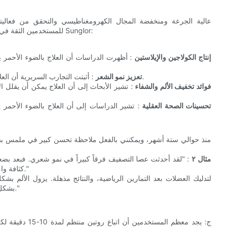
للمستخدمين الثقة في فعاليتها. إليكم بعض النقاط الرئيسية من البحث العلمي الذي يدعم عصا Sunglor:
إنتاج الكولاجين والإيلاستين
: أظهرت الدراسات أن العلاج بالضوء الأحمر يم
: أثبتت التجارب السريرية أن العلاج يمكن أن يحفز نشاط بصيلات الشعر، مما يعزز نمو الشعر وكثافته.
تعزيز نمو الشعر
فوائد تخفيف الألم والشفاء
: تشير الأبحاث إلى أن العلاج يمكن أن يقلل ال
تحسينات الصحة العقلية
: تشير الدراسات إلى أن العلاج بالضوء الأحمر 
مثال ٢
: "لقد أحدثت عصا التصفيف فرقاً كبيراً في نمو شعري. فبعد بض
كثافة وامتلاءً مع تساقط أقل. إنه تحسن ملحوظ مقارنةً بما كنت أعانيه سابقاً."
بشكل أسرع بين الجلسات. إنها تُحسّن روتين لياقتي البدنية بشكل ملحوظ."