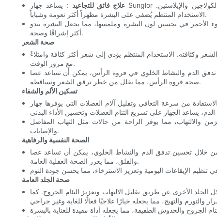
علاج فائق للتجاعيد
: يساعد جهاز Sunglor على تقليل ظهور الخطوط الدقيقة والتجاعيد عن طريق تحفيز إنتاج الكولاجين والإيلاستين.
الاستخدام المنتظم يُضفي على البشرة مظهراً أكثر نعومة وشباباً.
لضوء الأحمر في تحسين لون البشرة وملمسها، مما يجعل البشرة تبدو
أكثر إشراقًا وصحة.
صحة الشعر
شعر وكثافته. الاستخدام المنتظم يؤدي إلى شعر أكثر كثافة وامتلاءً
مع مرور الوقت.
لدم والنشاط الخلوي في فروة الرأس، يمكن أن تساعد عصا Sunglor في الحفاظ على
صحة فروة الرأس، مما يقلل من خطر ترقق الشعر وتساقطه.
تسكين الألم والشفاء
ستفادة من سرعة التعافي وتقليل آلام العضلات التي يوفرها جهاز Sunglor.
مزمن والالتهاب، مما يوفر الراحة من حالات مثل التهاب المفاصل
والإصابات.
الصحة النفسية والرفاهية
خلال تحسين تدفق الدم والنشاط الخلوي، يمكن أن تساعد عصا Sunglor في تخفيف أعراض الاكتئاب
والقلق، مما يعزز الصحة العقلية العامة.
صحة الجلد العامة
الجلد الأخرى عن طريق تقليل الالتهاب وتعزيز التئام الجروح. كما