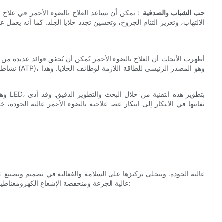
حب الشباب والصدفية
: يمكن أن يساعد العلاج بالضوء الأحمر في علا
الالتهاب، وتعزيز التئام الجروح، وتحسين تجدد خلايا الجلد. كما أنه يعمل على 
أظهرت الأبحاث أن العلاج بالضوء الأحمر يُمكن أن يُحقق فوائد عديدة من خ
نشاط الميتو
تفانيها في الابتكار إلى ابتكار عصا علاجية بالضوء الأحمر عالية الجود
العلاج بالضوء الأحمر. إليكم نظرة أقرب على ما يميز عصا Sunglor عالية الجرعة ومنخفضة الإشعاع الكهرومغناطيسي: