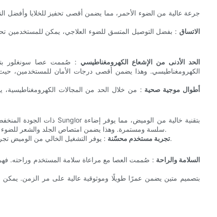
الاتساق
: بفضل التوصيل المتسق للضوء العلاجي، يمكن للمستخدمين تحقيق ن
الحد الأدنى من الإشعاع الكهرومغناطيسي
: صُممت عصا سونغلور بتقن
الكهرومغناطيسي. وهذا يضمن أقصى درجات الأمان للمستخدمين، حيث أ
أطوال موجية صحية
: من خلال الحد من المجالات الكهرومغناطيسية، 
سلسة ومستمرة. وهذا يضمن امتصاص الجلد والشعر للضوء الأحمر على النحو الأمثل، وتجنب أي وميض قد يعيق العملية العلاجية.
: يوفر التشغيل الخالي من الوميض تجربة أكثر راحة ومتعة للمستخدم، مما يعزز الفعالية الإجمالية للعلاجات.
تجربة مستخدم محسّنة
السلامة والراحة
: صُممت العصا مع مراعاة سلامة المستخدم وراحته. فهي