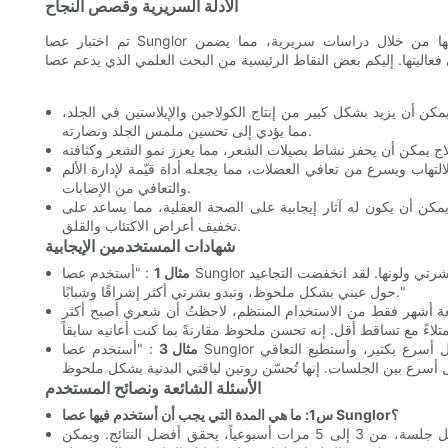
الأدلة السريرية وقصص النجاح
تم اختبار عصا Sunglor عالية الجرعة ومنخفضة المجال الكهرومغناطيسي والتحقق من فعاليتها من خلال دراسات سريرية، مما يضمن
كن أن يزيد بشكل كبير من إنتاج الكولاجين والإيلاستين في الجلد،
مما يؤدي إلى تحسين ملمس الجلد ونضارته.
التهاب ويسرع من تعافي العضلات، مما يجعله أداة قيّمة لإدارة الألم
والتعافي من الإصابات.
يمكن أن يكون له آثار إيجابية على الصحة العقلية، مما يساعد على
تخفيف أعراض الاكتئاب والقلق.
شهادات المستخدمين الإيجابية
مثال 1
: "أستخدم عصا Sunglor منذ حوالي ستة أشهر، ويمكنني بالفعل ملاحظة تحسن كبير في ملمس بشرتي ولونها. لقد انخفضت التجاعيد
حول عيني بشكل ملحوظ، وتبدو بشرتي أكثر إشراقًا وشبابًا."
عة أشهر فقط من الاستخدام المنتظم، لاحظتُ أن شعري أصبح أكثر
مثال 3
: "أستخدم عصا Sunglor لتدليك العضلات بعد التمارين الرياضية، والنتائج مذهلة. يزول الألم بشكل أسرع بكثير، وأستطيع التعافي
الأسئلة الشائعة ونصائح المستخدم
س1: ما هي المدة التي يجب أن أستخدم فيها عصا Sunglor؟
ج: يجد معظم المستخدمين أن اتباع روتين منتظم لمدة 10-15 دقيقة لكل جلسة، من 3 إلى 5 مرات أسبوعياً، يحقق أفضل النتائج. ويمكن