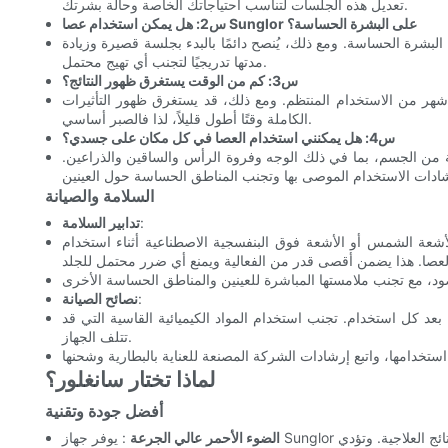
تعديل هذه الجلسات لتناسب احتياجاتك الخاصة وحالة بشرتك.
س2: هل يمكن استخدام عصا Sunglor على البشرة الحساسة؟
لبشرة الحساسة. ومع ذلك، يُنصح دائمًا بالبدء بجلسة قصيرة وزيادة
مدتها تدريجيًا لتجنب أي تهيج محتمل.
س3: كم من الوقت يستغرق ظهور النتائج؟
 شهر من الاستخدام المنتظم. ومع ذلك، قد يستغرق ظهور التأثيرات
الكاملة وقتًا أطول قليلاً، لذا فالصبر أساسي.
س4: هل يمكنني استخدام العصا في كل مكان على جسدي؟
 من الجسم، بما في ذلك الوجه وفروة الرأس والساقين والذراعين.
السلامة والصيانة
:
تدابير السلامة
أشعة الشمس أو الأشعة فوق البنفسجية الاصطناعية أثناء استخدام
:
نصائح الصيانة
 كل استخدام. تجنب استخدام المواد الكيميائية القاسية التي قد
تتلف الجهاز.
لماذا تختار سانغلور؟
أفضل جودة وتقنية
الضوء الأحمر عالي الجرعة
: يوفر جهاز Sunglor جرعة عالية من الضوء الأحمر، مما يضمن أقصى تحفيز للخلايا وأفضل النتائج العلاجية. وتؤدي