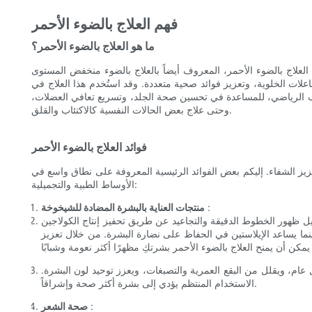
فهم العلاج بالضوء الأحمر
ما هو العلاج بالضوء الأحمر؟
العلاج بالضوء الأحمر، المعروف أيضاً بالعلاج بالضوء منخفض المستوى (LLLT)، هو علاج مبتكر يستخدم أطوال موجية محددة من الضوء الأحمر
اعلات الخلوية، وتعزيز فوائد صحية متعددة. وقد استُخدم هذا العلاج في
طب الرياضي، للمساعدة في تحسين صحة الجلد، وتسريع تعافي العضلات،
وحتى علاج بعض الحالات النفسية كالاكتئاب والقلق.
فوائد العلاج بالضوء الأحمر
زيز الشفاء. إليكم بعض الفوائد الرئيسية المعروفة على نطاق واسع في
الأوساط الطبية والتجميلية:
:
منتجات العناية بالبشرة المضادة للشيخوخة
يل ظهور الخطوط الدقيقة والتجاعيد عن طريق تحفيز إنتاج الكولاجين
نما يساعد الإيلاستين في الحفاظ على نضارة البشرة. من خلال تعزيز
ام، ويقلل من البقع العمرية والتصبغات، ويعزز توحيد لون البشرة.
الاستخدام المنتظم يؤدي إلى بشرة أكثر صحة وإشراقاً.
:
صحة الشعر