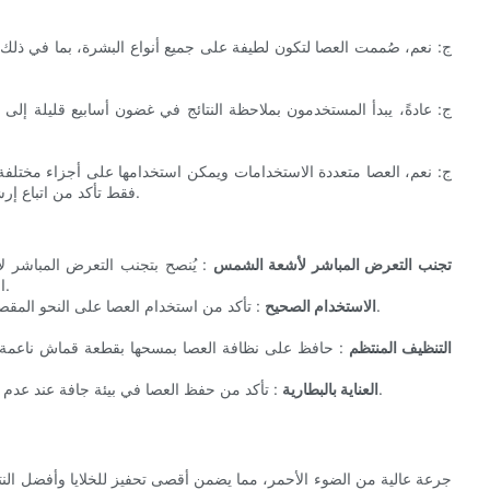
ج: نعم، صُممت العصا لتكون لطيفة على جميع أنواع البشرة، بما في ذلك ا
ج: عادةً، يبدأ المستخدمون بملاحظة النتائج في غضون أسابيع قليلة إلى
ج: نعم، العصا متعددة الاستخدامات ويمكن استخدامها على أجزاء مختلفة
فقط تأكد من اتباع إرشادات الاستخدام الموصى بها وتجنب المناطق الحساسة حول العينين.
تجنب التعرض المباشر لأشعة الشمس
: يُنصح بتجنب التعرض المباشر ل
العصا. هذا يضمن أقصى قدر من الفعالية ويمنع أي ضرر محتمل للجلد.
: تأكد من استخدام العصا على النحو المقصود، مع تجنب ملامستها المباشرة للعينين والمناطق الحساسة الأخرى.
الاستخدام الصحيح
التنظيف المنتظم
: حافظ على نظافة العصا بمسحها بقطعة قماش ناعمة بعد
: تأكد من حفظ العصا في بيئة جافة عند عدم استخدامها، واتبع إرشادات الشركة المصنعة للعناية بالبطارية وشحنها.
العناية بالبطارية