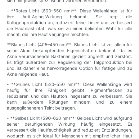
sind mit jeweils spezifischen Vorteilen verbunden.
- **Rotes Licht (600–650 nm)**: Diese Wellenlänge ist für
ihre Anti-Aging-Wirkung bekannt. Sie regt die
Kollagenproduktion an, reduziert feine Linien und verbessert
die Hautelastizität, was sie zu einer beliebten Wahl für alle
macht, die ihre Haut verjüngen möchten.
**Blaues Licht (405–450 nm)**: Blaues Licht ist vor allem für
seine Akne bekämpfenden Eigenschaften bekannt, da es
Akne verursachende Bakterien gezielt angreift und zerstört.
Es trägt außerdem zur Regulierung der Talgproduktion bei
und ist daher eine hervorragende Option für fettige und zu
Akne neigende Haut.
- **Grünes Licht (520–550 nm)**: Diese Wellenlänge wird
häufig für ihre Fähigkeit gelobt, Pigmentflecken zu
reduzieren und den Hautton insgesamt zu verbessern. Sie
kann außerdem Rötungen mindern und zu einem
ausgeglicheneren Teint beitragen.
- **Gelbes Licht (590–620 nm)**: Gelbes Licht wird aufgrund
seiner beruhigenden Wirkung häufig eingesetzt. Es
verbessert die Hautfeuchtigkeit und reduziert Entzündungen,
wodurch es sich ideal für Menschen mit empfindlicher Haut