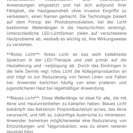
Anwendungen eingesetzt und hat sich aufgrund ihrer
Fähigkeit, die Hautgesundheit ohne invasive Eingriffe zu
verbessern, einen Namen gemacht. Die Technologie basiert
auf dem Prinzip der Photobiomodulation, bei der Licht
bestimmter Wellenlängen in die Hautschichten eindringt.
Unterschiedliche LED-Lichtfarben zielen auf verschiedene
Hautprobleme ab, weshalb es wichtig ist, ihre Wirkungsweise
zu verstehen.
**Rotes Licht**: Rotes Licht ist das wohl beliebteste
Spektrum in der LED-Therapie und zielt primär auf die
Hautalterung und -verjüngung ab. Durch das Eindringen in
die tiefe Dermis regt rotes Licht die Kollagenproduktion an
und trägt so zur Reduzierung von feinen Linien und Falten
bei. Anwender berichten häufig von einer pralleren und
jugendlicheren Haut bei regelmäßiger Anwendung.
**Blaues Licht**: Diese Wellenlänge ist ideal für alle, die mit
Akne und Hautunreinheiten zu kämpfen haben. Blaues Licht
bekämpft das Bakterium Propionibacterium acnes, das Akne
verursacht, und hilft so, zukünftige Ausbrüche zu minimieren.
Anwender bemerken möglicherweise eine Reduzierung von
Entzündungen und Talgproduktion, was zu einem reineren
Hautbild führt.