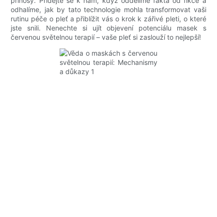
přínosy. Přidejte se k nám, když oddělíme fakta od fikce a
odhalíme, jak by tato technologie mohla transformovat vaši
rutinu péče o pleť a přiblížit vás o krok k zářivé pleti, o které
jste snili. Nenechte si ujít objevení potenciálu masek s
červenou světelnou terapií – vaše pleť si zaslouží to nejlepší!