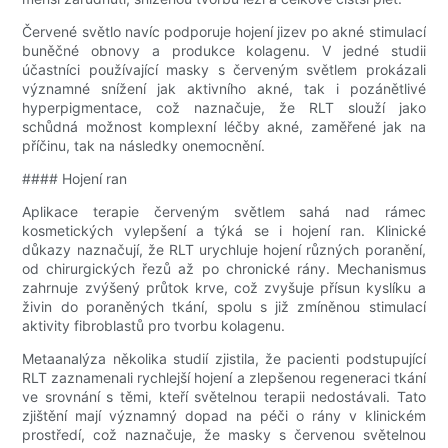
Červené světlo navíc podporuje hojení jizev po akné stimulací
buněčné obnovy a produkce kolagenu. V jedné studii
účastníci používající masky s červeným světlem prokázali
významné snížení jak aktivního akné, tak i pozánětlivé
hyperpigmentace, což naznačuje, že RLT slouží jako
schůdná možnost komplexní léčby akné, zaměřené jak na
příčinu, tak na následky onemocnění.
#### Hojení ran
Aplikace terapie červeným světlem sahá nad rámec
kosmetických vylepšení a týká se i hojení ran. Klinické
důkazy naznačují, že RLT urychluje hojení různých poranění,
od chirurgických řezů až po chronické rány. Mechanismus
zahrnuje zvýšený průtok krve, což zvyšuje přísun kyslíku a
živin do poraněných tkání, spolu s již zmíněnou stimulací
aktivity fibroblastů pro tvorbu kolagenu.
Metaanalýza několika studií zjistila, že pacienti podstupující
RLT zaznamenali rychlejší hojení a zlepšenou regeneraci tkání
ve srovnání s těmi, kteří světelnou terapii nedostávali. Tato
zjištění mají významný dopad na péči o rány v klinickém
prostředí, což naznačuje, že masky s červenou světelnou