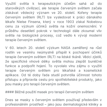
Využití světla k terapeutickým účelům sahá až do
starověkých civilizací, ale terapie červeným světlem začala
získávat vědecký význam ve 20. století. Kořeny terapie
červeným světlem (RLT) lze vysledovat k práci dánského
lékaře Nielse Finsena, který v roce 1903 získal Nobelovu
cenu za výzkum účinků světla na kožní onemocnění. V
průběhu desetiletí pokrok v technologii dále zkoumal vliv
světla na biologické procesy, což vedlo k vývoji moderní
terapie červeným světlem.
V 60. letech 20. století výzkum NASA zaměřený na růst
rostlin ve vesmíru neúmyslně přispěl k pochopení účinků
terapie červeným světlem (RLT) na lidské tkáně. Vědci zjistili,
že specifické vlnové délky světla mohou zlepšit buněčné
funkce a podpořit hojení. To vyvolalo vlnu zájmu o využití
terapie červeným světlem pro lékařské a kosmetické
aplikace. Od té doby řada studií potvrdila účinnost tohoto
přístupu a připravila cestu pro spotřebitelské produkty, jako
jsou masky pro terapii červeným světlem.
#### Běžné použití masek pro terapii červeným světlem
Dnes se masky s červeným světlem používají především v
profesionálním prostředí – jako jsou dermatologické kliniky a