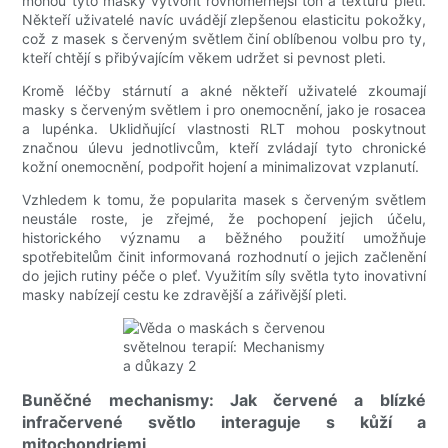
mohou tyto masky vytvořit rovnoměrnější tón a texturu pleti.
Někteří uživatelé navíc uvádějí zlepšenou elasticitu pokožky,
což z masek s červeným světlem činí oblíbenou volbu pro ty,
kteří chtějí s přibývajícím věkem udržet si pevnost pleti.
Kromě léčby stárnutí a akné někteří uživatelé zkoumají
masky s červeným světlem i pro onemocnění, jako je rosacea
a lupénka. Uklidňující vlastnosti RLT mohou poskytnout
značnou úlevu jednotlivcům, kteří zvládají tyto chronické
kožní onemocnění, podpořit hojení a minimalizovat vzplanutí.
Vzhledem k tomu, že popularita masek s červeným světlem
neustále roste, je zřejmé, že pochopení jejich účelu,
historického významu a běžného použití umožňuje
spotřebitelům činit informovaná rozhodnutí o jejich začlenění
do jejich rutiny péče o pleť. Využitím síly světla tyto inovativní
masky nabízejí cestu ke zdravější a zářivější pleti.
Buněčné mechanismy: Jak červené a blízké
infračervené světlo interaguje s kůží a
mitochondriemi