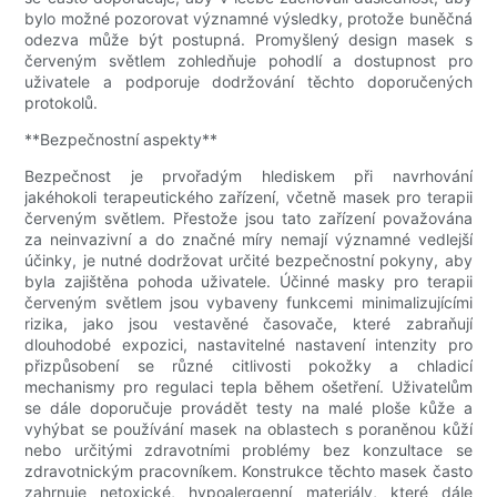
bylo možné pozorovat významné výsledky, protože buněčná
odezva může být postupná. Promyšlený design masek s
červeným světlem zohledňuje pohodlí a dostupnost pro
uživatele a podporuje dodržování těchto doporučených
protokolů.
**Bezpečnostní aspekty**
Bezpečnost je prvořadým hlediskem při navrhování
jakéhokoli terapeutického zařízení, včetně masek pro terapii
červeným světlem. Přestože jsou tato zařízení považována
za neinvazivní a do značné míry nemají významné vedlejší
účinky, je nutné dodržovat určité bezpečnostní pokyny, aby
byla zajištěna pohoda uživatele. Účinné masky pro terapii
červeným světlem jsou vybaveny funkcemi minimalizujícími
rizika, jako jsou vestavěné časovače, které zabraňují
dlouhodobé expozici, nastavitelné nastavení intenzity pro
přizpůsobení se různé citlivosti pokožky a chladicí
mechanismy pro regulaci tepla během ošetření. Uživatelům
se dále doporučuje provádět testy na malé ploše kůže a
vyhýbat se používání masek na oblastech s poraněnou kůží
nebo určitými zdravotními problémy bez konzultace se
zdravotnickým pracovníkem. Konstrukce těchto masek často
zahrnuje netoxické, hypoalergenní materiály, které dále