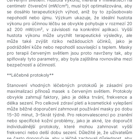
centimetr čtvereční (mW/cm²), musí být optimalizována, aby
se dosáhlo terapeutických výhod, aniž by to způsobovalo
nepohodlí nebo újmu. Výzkum ukazuje, že ideální hustota
výkonu pro účinnou léčbu se obvykle pohybuje v rozmezí 20
až 200 mW/cm², v závislosti na konkrétní aplikaci. Vyšší
hustota výkonu může urychlit terapeutické výsledky, ale
může také zvýšit riziko nežádoucích účinků, jako je
podráždění kůže nebo nepohodlí související s teplem. Masky
pro terapii červeným světlem jsou proto navrženy tak, aby
splňovaly tyto parametry, aby byla zajištěna rovnováha mezi
bezpečností a účinností.
**Léčebné protokoly**
Stanovení vhodných léčebných protokolů je zásadní pro
maximalizaci přínosů masek s červeným světlem. Protokoly
obvykle zahrnují faktory, jako je délka trvání, frekvence a
délka sezení. Pro celkové zdraví pleti a kosmetické vylepšení
může běžné doporučení zahrnovat používání masky po dobu
15–30 minut, 3–5krát týdně. Pro rekonvalescenci po zranění
nebo specifické kožní problémy, jako je akné, lze doporučit
individuálnější protokoly, které mohou zahrnovat vyšší
frekvenci nebo delší dobu sezení. Důležité je, že uživatelům
se často doporučuje, aby v léčbě zachovali důslednost, aby