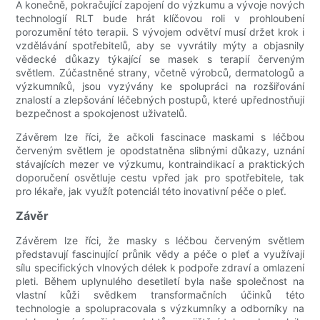
A konečně, pokračující zapojení do výzkumu a vývoje nových
technologií RLT bude hrát klíčovou roli v prohloubení
porozumění této terapii. S vývojem odvětví musí držet krok i
vzdělávání spotřebitelů, aby se vyvrátily mýty a objasnily
vědecké důkazy týkající se masek s terapií červeným
světlem. Zúčastněné strany, včetně výrobců, dermatologů a
výzkumníků, jsou vyzývány ke spolupráci na rozšiřování
znalostí a zlepšování léčebných postupů, které upřednostňují
bezpečnost a spokojenost uživatelů.
Závěrem lze říci, že ačkoli fascinace maskami s léčbou
červeným světlem je opodstatněna slibnými důkazy, uznání
stávajících mezer ve výzkumu, kontraindikací a praktických
doporučení osvětluje cestu vpřed jak pro spotřebitele, tak
pro lékaře, jak využít potenciál této inovativní péče o pleť.
Závěr
Závěrem lze říci, že masky s léčbou červeným světlem
představují fascinující průnik vědy a péče o pleť a využívají
sílu specifických vlnových délek k podpoře zdraví a omlazení
pleti. Během uplynulého desetiletí byla naše společnost na
vlastní kůži svědkem transformačních účinků této
technologie a spolupracovala s výzkumníky a odborníky na