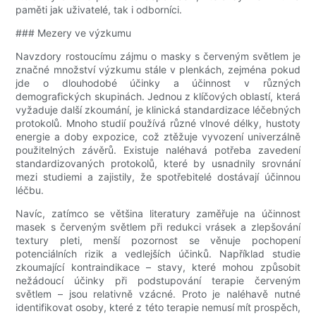
paměti jak uživatelé, tak i odborníci.
### Mezery ve výzkumu
Navzdory rostoucímu zájmu o masky s červeným světlem je
značné množství výzkumu stále v plenkách, zejména pokud
jde o dlouhodobé účinky a účinnost v různých
demografických skupinách. Jednou z klíčových oblastí, která
vyžaduje další zkoumání, je klinická standardizace léčebných
protokolů. Mnoho studií používá různé vlnové délky, hustoty
energie a doby expozice, což ztěžuje vyvození univerzálně
použitelných závěrů. Existuje naléhavá potřeba zavedení
standardizovaných protokolů, které by usnadnily srovnání
mezi studiemi a zajistily, že spotřebitelé dostávají účinnou
léčbu.
Navíc, zatímco se většina literatury zaměřuje na účinnost
masek s červeným světlem při redukci vrásek a zlepšování
textury pleti, menší pozornost se věnuje pochopení
potenciálních rizik a vedlejších účinků. Například studie
zkoumající kontraindikace – stavy, které mohou způsobit
nežádoucí účinky při podstupování terapie červeným
světlem – jsou relativně vzácné. Proto je naléhavě nutné
identifikovat osoby, které z této terapie nemusí mít prospěch,