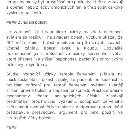
terapií by mohly být prospěšné pro pacienty, kteří se zotavují
z operací nebo z léčby chronických ran, a tím zlepšit celkové
výsledky pacientů.
#### Zvládání bolesti
Je zajímavé, že terapeutické účinky masek s červeným
světlem se rozšiřují i ​​na zvládání bolesti. Výzkum ukázal, že
RLT může zmírnit bolest pociťovanou při různých stavech,
včetně zánětu, bolesti svalů a kloubů. Obzvláště
pozoruhodné jsou protizánětlivé účinky červeného světla,
které přispívají ke snížení nepohodlí u pacientů s chronickými
bolestivými syndromy.
Studie hodnotící účinky terapie červeným světlem na
muskuloskeletální bolest zjistily, že pacienti po sezeních s
použitím zařízení pro terapii červeným světlem uvádějí
snížení úrovně bolesti a zlepšení funkčnosti. Přestože přesné
mechanismy těchto analgetických účinků zůstávají
předmětem probíhajícího výzkumu, schopnost červeného
světla modulovat zánětlivé reakce a podporovat opravu tkání
představuje přesvědčivý argument pro jeho použití ve
strategiích léčby bolesti.
####