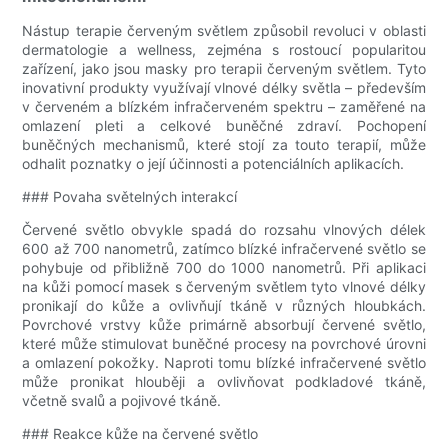
Nástup terapie červeným světlem způsobil revoluci v oblasti
dermatologie a wellness, zejména s rostoucí popularitou
zařízení, jako jsou masky pro terapii červeným světlem. Tyto
inovativní produkty využívají vlnové délky světla – především
v červeném a blízkém infračerveném spektru – zaměřené na
omlazení pleti a celkové buněčné zdraví. Pochopení
buněčných mechanismů, které stojí za touto terapií, může
odhalit poznatky o její účinnosti a potenciálních aplikacích.
### Povaha světelných interakcí
Červené světlo obvykle spadá do rozsahu vlnových délek
600 až 700 nanometrů, zatímco blízké infračervené světlo se
pohybuje od přibližně 700 do 1000 nanometrů. Při aplikaci
na kůži pomocí masek s červeným světlem tyto vlnové délky
pronikají do kůže a ovlivňují tkáně v různých hloubkách.
Povrchové vrstvy kůže primárně absorbují červené světlo,
které může stimulovat buněčné procesy na povrchové úrovni
a omlazení pokožky. Naproti tomu blízké infračervené světlo
může pronikat hlouběji a ovlivňovat podkladové tkáně,
včetně svalů a pojivové tkáně.
### Reakce kůže na červené světlo