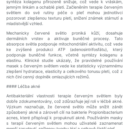
syntéza kolagenu přirozeně snižuje, což vede k vráskám,
jemným linkám a ochablé pleti. Začleněním terapie červeným
světlem do své rutiny péče o pleť mohou jednotlivci
pozorovat zlepšenou texturu pleti, snížení známek stárnutí a
mladistvější vzhled.
Mechanicky červené světlo proniká kůží, dosahuje
dermálních vrstev a aktivuje buněčné procesy. Tato
absorpce světla podporuje mitochondriální aktivitu, což vede
ke zvýšené produkci ATP (adenosintrifosfátu), který
podporuje buněčné funkce, včetně syntézy kolagenu a
elastinu. Klinické studie ukázaly, že pravidelné používání
masek s červeným světlem vede ke statisticky významnému
zlepšení hydratace, elasticity a celkového tonusu pleti, což z
nich činí cenný doplněk omlazujících režimů.
#### Léčba akné
Antibakteriální vlastnosti terapie červeným světlem byly
dobře zdokumentovány, což zdůrazňuje její roli v léčbě akné.
Výzkum naznačuje, že červené světlo může snížit zánět
způsobený akné a zároveň cílí na bakterie Propionibacterium
acnes, které přispívají k propuknutí akné. Používáním masky
s terapií červeným světlem mohou uživatelé zaznamenat
menší zarudnutí, sníženou tvorbu lézí a celkově čistší pleť.