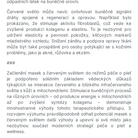
odpadních látek na buněčné úrovni.
Červené světlo může navíc ovlivňovat buněčné signální
dráhy spojené s regenerací a opravou. Například bylo
prokázáno, že stimuluje aktivitu fibroblastů, což vede ke
zvýšené produkci kolagenu a elastinu. To je nezbytné pro
udržení elasticity a pevnosti pokožky, klíčových markerů
mladistvého vzhledu. Snížení zánětu a podpora opravy tkání
může být také prospěšné pro osoby potýkající se s kožními
problémy, jako je akné, růžovka a ekzém.
###
Začlenění masek s červeným světlem do režimů péče o pleť
je podpořeno solidním základem vědeckých důkazů
týkajících se interakce červeného a blízkého infračerveného
světla s kůží a mitochondriemi. Stimulace buněčných procesů
na různých úrovních – od produkce energie v mitochondriích
až po zvýšení syntézy kolagenu – demonstruje
mnohostranné výhody tohoto terapeutického přístupu. S
rozvojem výzkumu pravděpodobně odhalí potenciál masek s
červeným světlem další výhody a upevní si své místo jako
nezbytnou součást moderních strategií péče o pleť a
wellness.