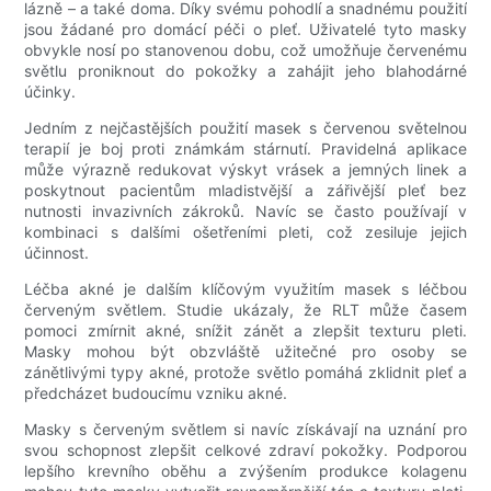
lázně – a také doma. Díky svému pohodlí a snadnému použití
jsou žádané pro domácí péči o pleť. Uživatelé tyto masky
obvykle nosí po stanovenou dobu, což umožňuje červenému
světlu proniknout do pokožky a zahájit jeho blahodárné
účinky.
Jedním z nejčastějších použití masek s červenou světelnou
terapií je boj proti známkám stárnutí. Pravidelná aplikace
může výrazně redukovat výskyt vrásek a jemných linek a
poskytnout pacientům mladistvější a zářivější pleť bez
nutnosti invazivních zákroků. Navíc se často používají v
kombinaci s dalšími ošetřeními pleti, což zesiluje jejich
účinnost.
Léčba akné je dalším klíčovým využitím masek s léčbou
červeným světlem. Studie ukázaly, že RLT může časem
pomoci zmírnit akné, snížit zánět a zlepšit texturu pleti.
Masky mohou být obzvláště užitečné pro osoby se
zánětlivými typy akné, protože světlo pomáhá zklidnit pleť a
předcházet budoucímu vzniku akné.
Masky s červeným světlem si navíc získávají na uznání pro
svou schopnost zlepšit celkové zdraví pokožky. Podporou
lepšího krevního oběhu a zvýšením produkce kolagenu