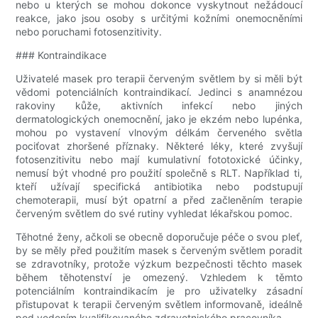
nebo u kterých se mohou dokonce vyskytnout nežádoucí
reakce, jako jsou osoby s určitými kožními onemocněními
nebo poruchami fotosenzitivity.
### Kontraindikace
Uživatelé masek pro terapii červeným světlem by si měli být
vědomi potenciálních kontraindikací. Jedinci s anamnézou
rakoviny kůže, aktivních infekcí nebo jiných
dermatologických onemocnění, jako je ekzém nebo lupénka,
mohou po vystavení vlnovým délkám červeného světla
pociťovat zhoršené příznaky. Některé léky, které zvyšují
fotosenzitivitu nebo mají kumulativní fototoxické účinky,
nemusí být vhodné pro použití společně s RLT. Například ti,
kteří užívají specifická antibiotika nebo podstupují
chemoterapii, musí být opatrní a před začleněním terapie
červeným světlem do své rutiny vyhledat lékařskou pomoc.
Těhotné ženy, ačkoli se obecně doporučuje péče o svou pleť,
by se měly před použitím masek s červeným světlem poradit
se zdravotníky, protože výzkum bezpečnosti těchto masek
během těhotenství je omezený. Vzhledem k těmto
potenciálním kontraindikacím je pro uživatelky zásadní
přistupovat k terapii červeným světlem informovaně, ideálně
pod vedením kvalifikovaného zdravotnického pracovníka.