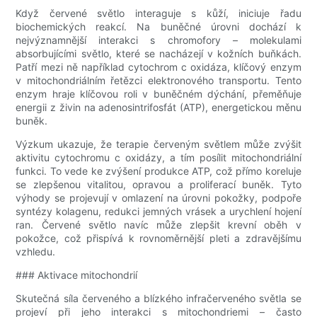
Když červené světlo interaguje s kůží, iniciuje řadu
biochemických reakcí. Na buněčné úrovni dochází k
nejvýznamnější interakci s chromofory – molekulami
absorbujícími světlo, které se nacházejí v kožních buňkách.
Patří mezi ně například cytochrom c oxidáza, klíčový enzym
v mitochondriálním řetězci elektronového transportu. Tento
enzym hraje klíčovou roli v buněčném dýchání, přeměňuje
energii z živin na adenosintrifosfát (ATP), energetickou měnu
buněk.
Výzkum ukazuje, že terapie červeným světlem může zvýšit
aktivitu cytochromu c oxidázy, a tím posílit mitochondriální
funkci. To vede ke zvýšení produkce ATP, což přímo koreluje
se zlepšenou vitalitou, opravou a proliferací buněk. Tyto
výhody se projevují v omlazení na úrovni pokožky, podpoře
syntézy kolagenu, redukci jemných vrásek a urychlení hojení
ran. Červené světlo navíc může zlepšit krevní oběh v
pokožce, což přispívá k rovnoměrnější pleti a zdravějšímu
vzhledu.
### Aktivace mitochondrií
Skutečná síla červeného a blízkého infračerveného světla se
projeví při jeho interakci s mitochondriemi – často