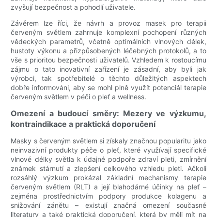
zvyšují bezpečnost a pohodlí uživatele.
Závěrem lze říci, že návrh a provoz masek pro terapii
červeným světlem zahrnuje komplexní pochopení různých
vědeckých parametrů, včetně optimálních vlnových délek,
hustoty výkonu a přizpůsobených léčebných protokolů, a to
vše s prioritou bezpečnosti uživatelů. Vzhledem k rostoucímu
zájmu o tato inovativní zařízení je zásadní, aby byli jak
výrobci, tak spotřebitelé o těchto důležitých aspektech
dobře informováni, aby se mohl plně využít potenciál terapie
červeným světlem v péči o pleť a wellness.
Omezení a budoucí směry: Mezery ve výzkumu,
kontraindikace a praktická doporučení
Masky s červeným světlem si získaly značnou popularitu jako
neinvazivní produkty péče o pleť, které využívají specifické
vlnové délky světla k údajné podpoře zdraví pleti, zmírnění
známek stárnutí a zlepšení celkového vzhledu pleti. Ačkoli
rozsáhlý výzkum prokázal základní mechanismy terapie
červeným světlem (RLT) a její blahodárné účinky na pleť –
zejména prostřednictvím podpory produkce kolagenu a
snižování zánětu – existují značná omezení současné
literatury a také praktická doporučení, která by měli mít na