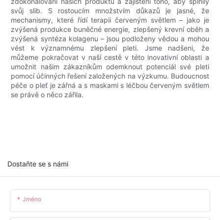
zdokonalování našich produktů a zajištění toho, aby splnily
svůj slib. S rostoucím množstvím důkazů je jasné, že
mechanismy, které řídí terapii červeným světlem – jako je
zvýšená produkce buněčné energie, zlepšený krevní oběh a
zvýšená syntéza kolagenu – jsou podloženy vědou a mohou
vést k významnému zlepšení pleti. Jsme nadšeni, že
můžeme pokračovat v naší cestě v této inovativní oblasti a
umožnit našim zákazníkům odemknout potenciál své pleti
pomocí účinných řešení založených na výzkumu. Budoucnost
péče o pleť je zářná a s maskami s léčbou červeným světlem
se právě o něco zářila.
Dostaňte se s námi
Jméno