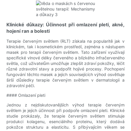
Klinické důkazy: Účinnost při omlazení pleti, akné,
hojení ran a bolesti
Terapie červeným světlem (RLT) získala na popularitě jak v
klinickém, tak i kosmetickém prostředí, zejména s nástupem
masek pro terapii červeným světlem. Tato zařízení využívají
specifické vlnové délky červeného a blízkého infračerveného
světla, což uživatelům umožňuje zlepšit zdraví pokožky, léčit
různé zdravotní stavy a podpořit hojivé procesy. Pochopení
fungování těchto masek a jejich souvisejících výhod osvětluje
širší důsledky terapie červeným světlem v dermatologii a
zdravotní péči.
#### Omlazení pleti
Jednou z nejdiskutovanějších výhod terapie červeným
světlem je jejich účinnost při podpoře omlazení pleti. Klinické
studie prokázaly, že terapie červeným světlem stimuluje
produkci kolagenu, esenciálního proteinu, který dodává
pokožce strukturu a elasticitu. S přibývajícím věkem se