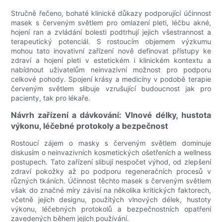
Stručně řečeno, bohaté klinické důkazy podporující účinnost
masek s červeným světlem pro omlazení pleti, léčbu akné,
hojení ran a zvládání bolesti podtrhují jejich všestrannost a
terapeutický potenciál. S rostoucím objemem výzkumu
mohou tato inovativní zařízení nově definovat přístupy ke
zdraví a hojení pleti v estetickém i klinickém kontextu a
nabídnout uživatelům neinvazivní možnost pro podporu
celkové pohody. Spojení krásy a medicíny v podobě terapie
červeným světlem slibuje vzrušující budoucnost jak pro
pacienty, tak pro lékaře.
Návrh zařízení a dávkování: Vlnové délky, hustota
výkonu, léčebné protokoly a bezpečnost
Rostoucí zájem o masky s červeným světlem dominuje
diskusím o neinvazivních kosmetických ošetřeních a wellness
postupech. Tato zařízení slibují nespočet výhod, od zlepšení
zdraví pokožky až po podporu regeneračních procesů v
různých tkáních. Účinnost těchto masek s červeným světlem
však do značné míry závisí na několika kritických faktorech,
včetně jejich designu, použitých vlnových délek, hustoty
výkonu, léčebných protokolů a bezpečnostních opatření
zavedených během jejich používání.