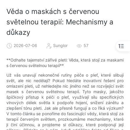
Věda o maskách s červenou
světelnou terapií: Mechanismy a
důkazy
2026-07-06
Sunglor
57
**Odhalte tajemství zářivé pleti: Věda, která stojí za maskami
s červenou světelnou terapií**
Už vás unavují nekonečné rutiny péče o pleť, které slibují
svět, ale nic nedělají? Pokud hledáte inovativní řešení pro
omlazení pleti, už nehledejte nic jiného než se rozvíjející svět
masek s červenou světelnou terapií. Tyto masky, jakožto
špičkový přístup k péči o pleť, využívají sílu specifických
vlnových délek světla k podpoře hojení, snížení zánětu a
zlepšení tónu pleti. Jak ale přesně fungují a co říká výzkum?
V tomto článku se ponoříme do fascinující vědy, která stojí za
terapií červeným světlem, prozkoumáme mechanismy, které
ji činí účinnou, a projdeme si důkazy, které podporují její