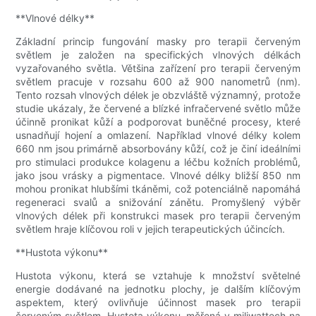
**Vlnové délky**
Základní princip fungování masky pro terapii červeným
světlem je založen na specifických vlnových délkách
vyzařovaného světla. Většina zařízení pro terapii červeným
světlem pracuje v rozsahu 600 až 900 nanometrů (nm).
Tento rozsah vlnových délek je obzvláště významný, protože
studie ukázaly, že červené a blízké infračervené světlo může
účinně pronikat kůží a podporovat buněčné procesy, které
usnadňují hojení a omlazení. Například vlnové délky kolem
660 nm jsou primárně absorbovány kůží, což je činí ideálními
pro stimulaci produkce kolagenu a léčbu kožních problémů,
jako jsou vrásky a pigmentace. Vlnové délky bližší 850 nm
mohou pronikat hlubšími tkáněmi, což potenciálně napomáhá
regeneraci svalů a snižování zánětu. Promyšlený výběr
vlnových délek při konstrukci masek pro terapii červeným
světlem hraje klíčovou roli v jejich terapeutických účincích.
**Hustota výkonu**
Hustota výkonu, která se vztahuje k množství světelné
energie dodávané na jednotku plochy, je dalším klíčovým
aspektem, který ovlivňuje účinnost masek pro terapii
červeným světlem. Hustota výkonu, měřená v miliwattech na