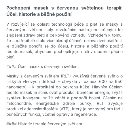
Pochopení masek s červenou světelnou terapií:
Účel, historie a běžné použití
V rozvíjející se oblasti technologií péče o pleť se masky s
červeným světlem staly revolučním nástrojem určeným ke
zlepšení zdraví pleti a celkového vzhledu. Vzhledem k tomu,
že spotřebitelé stále více hledají účinné, neinvazivní ošetření,
je důležité ponořit se do účelu, historie a běžného použití
těchto masek, abychom pochopili jejich roli v moderní péči o
pleť.
#### Účel masek s červeným světlem
Masky s červeným světlem (RLT) využívají červené světlo o
nízkých vlnových délkách – obvykle v rozmezí 600 až 650
nanometrů – k pronikání do povrchu kůže. Hlavním účelem
těchto masek je stimulovat produkci buněčné energie, zvýšit
syntézu kolagenu, snížit zánět a podpořit hojení. Cílením na
mitochondrie, energetické zdroje buňky, RLT zvyšuje
produkci adenosintrifosfátu (ATP), který je nezbytný pro řadu
buněčných funkcí, včetně opravy a regenerace.
#### Historie terapie červeným světlem