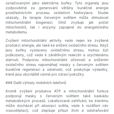
označovanými jako elektrárna buňky. Tyto organely jsou
zodpovědné za generování většiny buněčné energie
prostřednictvím procesu oxidativní fosforylace. Studie
ukázaly, že terapie červeným světlem může stimulovat
mitochondriální biogenezi, čímž zvyšuje jak počet
mitochondrií, tak i enzymy zapojené do energetického
metabolismu.
Zvýšení mitochondriální aktivity vede nejen ke zvýšené
produkci energie, ale také ke snížení oxidačního stresu. Když
jsou buňky vystaveny oxidačnímu stresu, mohou být
poškozeny, což vede k zánětlivým reakcím a urychlenému
stárnutí. Podporou mitochondriální účinnosti a snížením
oxidačního stresu napomáhají masky s červeným světlem
buněčné regeneraci a odolnosti, což poskytuje výsledky,
které jsou obzvláště cenné pro zdraví pokožky.
### Další výhody mobilních telefonů
Kromě zvýšení produkce ATP a mitochondriální funkce
podporují masky s červeným světlem také kaskádu
metabolických procesů. Lokalizované zahřívání, ke kterému
může docházet při absorpci světla, vede k rozšíření cév
(vazodilataci), což zlepšuje přísun živin a odstraňování