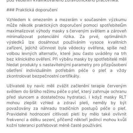
### Praktická doporučení
Vzhledem k omezením a mezerám v současném výzkumu
může několik praktických doporučení pomoci spotřebitelům
maximalizovat výhody masky s červeným světlem a zároveň
minimalizovat potenciální rizika. Za prvé, optimálních
výsledků lze dosáhnout používáním vysoce kvalitních
zařízení, jejichž účinnost byla vědecky ověřena, spíše než
volbou levných alternativ, které jsou často uváděny na trh
bez klinického ověření. Při výběru masky by spotřebitelé měli
hledat produkty s nastavitelnými parametry pro přizpůsobení
ošetření individuálním potřebám péče o pleť a vždy
zkontrolovat bezpečnostní certifikáty.
Uživatelé by navíc měli zvážit začlenění terapie červeným
světlem do širšího režimu péče o pleť, který zahrnuje ochranu
před sluncem a dostatečnou hydrataci. I když masky RLT
mohou zlepšit vzhled a zdraví pleti, neměly by být
považovány za náhradu tradičních postupů péče o pleť.
Pravidelné hodnocení citlivosti pleti by mělo také ovlivnit
frekvenci a délku sezení, přičemž někteří jedinci mohou kvůli
kožní toleranci potřebovat méně časté používání.