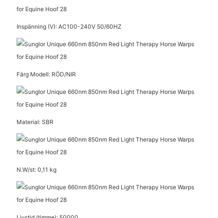
Inspänning (V): AC100-240V 50/60HZ
Färg Modell: RÖD/NIR
Material: SBR
N.W/st: 0,11 kg
Livstid (timme): 50000