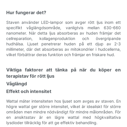
Hur fungerar det?
Staven använder LED-lampor som avger rött ljus inom ett
specifikt våglängdsområde, vanligtvis mellan 630-660
nanometer. När detta ljus absorberas av huden främjar det
cellreparation, kollagenproduktion och övergripande
hudhälsa. Ljuset penetrerar huden på ett djup av 2-3
millimeter, där det absorberas av mitokondrier i hudcellerna,
vilket förbättrar deras funktion och främjar en friskare hud.
Viktiga faktorer att tänka på när du köper en
terapistav för rött ljus
Våglängd
Effekt och intensitet
Wattal mäter intensiteten hos ljuset som avges av staven. En
högre wattal ger större intensitet, vilket är idealiskt för större
områden men mindre nödvändigt för mindre målområden. För
en ansiktsstav är en lägre wattal med högkvalitativa
lysdioder tillräcklig för att ge effektiv behandling.