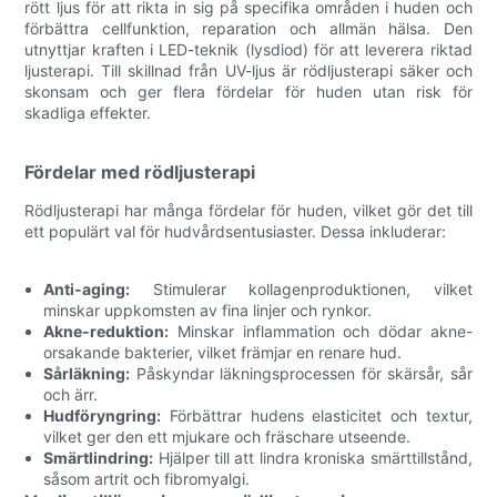
rött ljus för att rikta in sig på specifika områden i huden och
förbättra cellfunktion, reparation och allmän hälsa. Den
utnyttjar kraften i LED-teknik (lysdiod) för att leverera riktad
ljusterapi. Till skillnad från UV-ljus är rödljusterapi säker och
skonsam och ger flera fördelar för huden utan risk för
skadliga effekter.
Fördelar med rödljusterapi
Rödljusterapi har många fördelar för huden, vilket gör det till
ett populärt val för hudvårdsentusiaster. Dessa inkluderar:
Anti-aging:
Stimulerar kollagenproduktionen, vilket
minskar uppkomsten av fina linjer och rynkor.
Akne-reduktion:
Minskar inflammation och dödar akne-
orsakande bakterier, vilket främjar en renare hud.
Sårläkning:
Påskyndar läkningsprocessen för skärsår, sår
och ärr.
Hudföryngring:
Förbättrar hudens elasticitet och textur,
vilket ger den ett mjukare och fräschare utseende.
Smärtlindring:
Hjälper till att lindra kroniska smärttillstånd,
såsom artrit och fibromyalgi.