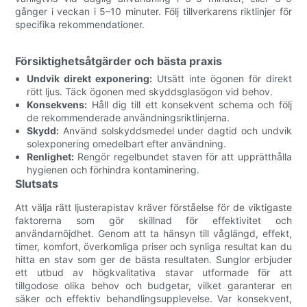
gånger i veckan i 5–10 minuter. Följ tillverkarens riktlinjer för
specifika rekommendationer.
Försiktighetsåtgärder och bästa praxis
Undvik direkt exponering:
Utsätt inte ögonen för direkt
rött ljus. Täck ögonen med skyddsglasögon vid behov.
Konsekvens:
Håll dig till ett konsekvent schema och följ
de rekommenderade användningsriktlinjerna.
Skydd:
Använd solskyddsmedel under dagtid och undvik
solexponering omedelbart efter användning.
Renlighet:
Rengör regelbundet staven för att upprätthålla
hygienen och förhindra kontaminering.
Slutsats
Att välja rätt ljusterapistav kräver förståelse för de viktigaste
faktorerna som gör skillnad för effektivitet och
användarnöjdhet. Genom att ta hänsyn till våglängd, effekt,
timer, komfort, överkomliga priser och synliga resultat kan du
hitta en stav som ger de bästa resultaten. Sunglor erbjuder
ett utbud av högkvalitativa stavar utformade för att
tillgodose olika behov och budgetar, vilket garanterar en
säker och effektiv behandlingsupplevelse. Var konsekvent,