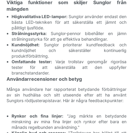
Viktiga funktioner som skiljer Sunglor från
mängden
Högkvalitativa LED-lampor:
Sunglor använder endast den
bästa LED-tekniken för att säkerställa ett jämnt och
pålitligt ljusflöde.
Strålningsstyrka:
Sunglor-pennor bibehåller en jämn
strålningsstyrka för att ge effektiva behandlingar.
Kundnöjdhet:
Sunglor prioriterar kundfeedback och
kundnöjdhet och säkerställer kontinuerlig
produktförbättring.
Omfattande tester:
Varje trollstav genomgår rigorösa
tester för att säkerställa att den uppfyller
branschstandarder.
Användarrecensioner och betyg
Många användare har rapporterat betydande förbättringar
av sin hudhälsa och sitt utseende efter att ha använt
Sunglors rödljusterapistavar. Här är några feedbackpunkter:
Rynkor och fina linjer:
"Jag märkte en betydande
minskning av mina fina linjer och rynkor efter bara en
månads regelbunden användning."
Känslig hud och rosacea:
"Trollstaven har hjälpt till att