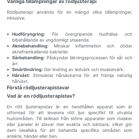
Vanliga tillämpningar av rödljusterapi
Rödljusterapi används för en mängd olika tillämpningar,
inklusive:
Hudföryngring:
För övergripande hudhälsa och
bibehållande av ungdomligt utseende.
Aknebehandling:
Minskar inflammation och dödar
akneframkallande bakterier.
Sårbehandling:
Påskyndar läkningsprocessen för sår och
ärr.
Smärtlindring:
Ger lindring av ledvärk och muskelvärk.
Hårväxt:
Stimulerar hårsäckarna för att främja naturlig
hårväxt.
Förstå rödljusterapistavar
Vad är en rödljusterapistav?
En rött ljusterapistav är en handhållen apparat som är
utformad för att leverera rött ljus specifikt till utvalda
hudområden. Till skillnad från större apparater som masker
eller paneler är stavar mer exakta och bärbara, vilket gör
dem idealiska för att behandla specifika områden som
ansikte, händer eller ben.