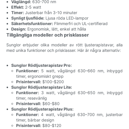
Våglängd:
630-700 nm
Effekt:
2-5 watt
Timer:
Justerbar från 3-10 minuter
Synligt ljusflöde:
Ljusa röda LED-lampor
Säkerhetsfunktioner:
Flimmerfri och UL-certifierad
Design:
Ergonomisk, lätt, enkel att hålla
Tillgängliga modeller och prisklasser
Sunglor erbjuder olika modeller av rött ljusterapistavar, alla
med unika funktioner och prisklasser. Här är några alternativ:
Sunglor Rödljusterapistav Pro:
Funktioner:
5 watt, våglängd 630–660 nm, inbyggd
timer, ergonomiskt grepp
Prisintervall:
$100-$200
Sunglor Rödljusterapistav Lite:
Funktioner:
3 watt, våglängd 630–650 nm, inbyggd
timer, resevänlig
Prisintervall:
$60-$80
Sunglor Rödljusterapistav Plus:
Funktioner:
4 watt, våglängd 630–700 nm, justerbar
timer, bärbar design
Prisintervall:
$80-$120