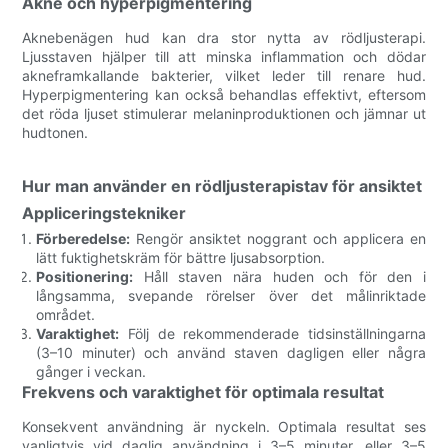
Akne och hyperpigmentering
Aknebenägen hud kan dra stor nytta av rödljusterapi.
Ljusstaven hjälper till att minska inflammation och dödar
akneframkallande bakterier, vilket leder till renare hud.
Hyperpigmentering kan också behandlas effektivt, eftersom
det röda ljuset stimulerar melaninproduktionen och jämnar ut
hudtonen.
Hur man använder en rödljusterapistav för ansiktet
Appliceringstekniker
Förberedelse:
Rengör ansiktet noggrant och applicera en
lätt fuktighetskräm för bättre ljusabsorption.
Positionering:
Håll staven nära huden och för den i
långsamma, svepande rörelser över det målinriktade
området.
Varaktighet:
Följ de rekommenderade tidsinställningarna
(3–10 minuter) och använd staven dagligen eller några
gånger i veckan.
Frekvens och varaktighet för optimala resultat
Konsekvent användning är nyckeln. Optimala resultat ses
vanligtvis vid daglig användning i 3–5 minuter, eller 3–5