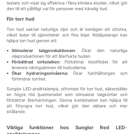
testats och visat sig effektiva i flera kliniska studier, vilket gör
den till ett pålitligt val för personer med känslig hud.
För torr hud
Torr hud saknar naturliga oljor och är benägen att uttorka,
vilket leder till ojämnheter och fina linjer. Rödljusterapi kan
hjälpa torr hud genom att:
Stimulerar talgproduktionen:
Ökar den naturliga
oljeproduktionen för att återfukta huden.
Förbättrad cirkulation:
Förbättrar blodflödet för att
leverera näringsämnen till hudcellerna.
Ökar hydreringsnivåerna:
Ökar fukthållningen och
förhindrar torrhet.
Sunglor LED-ansiktslampa, utformad för torr hud, säkerställer
en högre röd ljusintensitet som stimulerar talgkörtlar och
förbättrar återfuktningen. Denna kombination kan hjälpa till
att föryngra torr hud, vilket gör den slätare och mer
strålande.
Viktiga funktioner hos Sunglor Red LED-
ansiktslampor