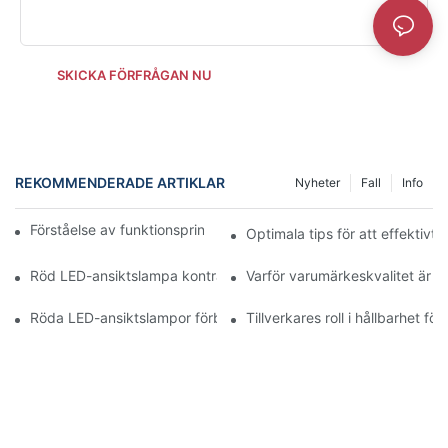
SKICKA FÖRFRÅGAN NU
REKOMMENDERADE ARTIKLAR
Nyheter
Fall
Info
Förståelse av funktionsprincipen för röd LED-ansiktsljus
Optimala tips för att effektiv
Röd LED-ansiktslampa kontra arbetsbelysning
Varför varumärkeskvalitet är vi
Röda LED-ansiktslampor förbättrar hudtonsbelysningen
Tillverkares roll i hållbarhet f