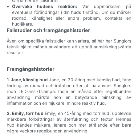
sårbarhet för solskador.
Övervaka hudens reaktion:
Var uppmärksam på
eventuella förändringar i din huds tillstånd. Om du märker
rodnad, känslighet eller andra problem, kontakta en
hudläkare.
Fallstudier och framgångshistorier
Även om specifika fallstudier kan variera, så här har Sunglors
teknik hjälpt många användare att uppnå anmärkningsvärda
resultat:
Framgångshistorier
1. Jane, känslig hud
Jane, en 30-åring med känslig hud, fann
lindring av rodnad och irritation efter att ha använt Sunglors
röda LED-ansiktslampa. Inom en månad efter regelbunden
användning märkte hon en betydande minskning av
inflammation och en mjukare, mindre reaktiv hud.
2. Emily, torr hud
Emily, en 45-åring med torr hud, upplevde
märkbara förbättringar av återfuktning och textur. Hennes
hud kändes mjukare, lenare och mer strålande efter bara
några veckors regelbunden användning.