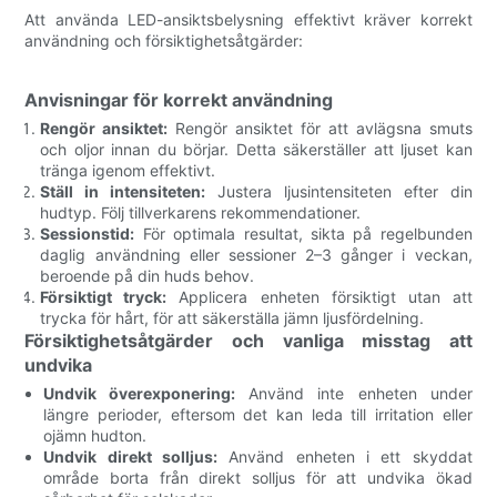
Att använda LED-ansiktsbelysning effektivt kräver korrekt
användning och försiktighetsåtgärder:
Anvisningar för korrekt användning
Rengör ansiktet:
Rengör ansiktet för att avlägsna smuts
och oljor innan du börjar. Detta säkerställer att ljuset kan
tränga igenom effektivt.
Ställ in intensiteten:
Justera ljusintensiteten efter din
hudtyp. Följ tillverkarens rekommendationer.
Sessionstid:
För optimala resultat, sikta på regelbunden
daglig användning eller sessioner 2–3 gånger i veckan,
beroende på din huds behov.
Försiktigt tryck:
Applicera enheten försiktigt utan att
trycka för hårt, för att säkerställa jämn ljusfördelning.
Försiktighetsåtgärder och vanliga misstag att
undvika
Undvik överexponering:
Använd inte enheten under
längre perioder, eftersom det kan leda till irritation eller
ojämn hudton.
Undvik direkt solljus:
Använd enheten i ett skyddat
område borta från direkt solljus för att undvika ökad