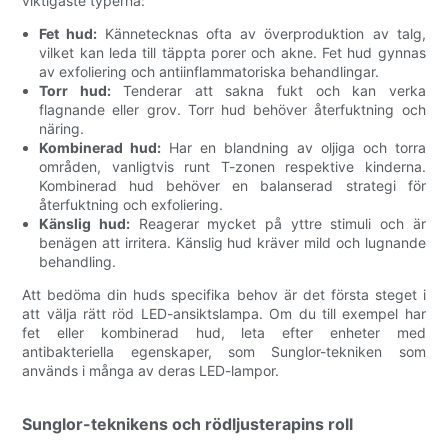
viktigaste typerna:
Fet hud:
Kännetecknas ofta av överproduktion av talg,
vilket kan leda till täppta porer och akne. Fet hud gynnas
av exfoliering och antiinflammatoriska behandlingar.
Torr hud:
Tenderar att sakna fukt och kan verka
flagnande eller grov. Torr hud behöver återfuktning och
näring.
Kombinerad hud:
Har en blandning av oljiga och torra
områden, vanligtvis runt T-zonen respektive kinderna.
Kombinerad hud behöver en balanserad strategi för
återfuktning och exfoliering.
Känslig hud:
Reagerar mycket på yttre stimuli och är
benägen att irritera. Känslig hud kräver mild och lugnande
behandling.
Att bedöma din huds specifika behov är det första steget i
att välja rätt röd LED-ansiktslampa. Om du till exempel har
fet eller kombinerad hud, leta efter enheter med
antibakteriella egenskaper, som Sunglor-tekniken som
används i många av deras LED-lampor.
Sunglor-teknikens och rödljusterapins roll