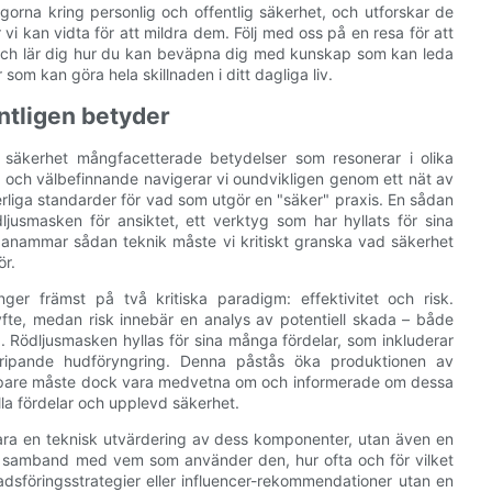
gorna kring personlig och offentlig säkerhet, och utforskar de
i kan vidta för att mildra dem. Följ med oss ​​på en resa för att
g och lär dig hur du kan beväpna dig med kunskap som kan leda
 som kan göra hela skillnaden i ditt dagliga liv.
ntligen betyder
 säkerhet mångfacetterade betydelser som resonerar i olika
 och välbefinnande navigerar vi oundvikligen genom ett nät av
liga standarder för vad som utgör en "säker" praxis. En sådan
jusmasken för ansiktet, ett verktyg som har hyllats för sina
at anammar sådan teknik måste vi kritiskt granska vad säkerhet
ör.
er främst på två kritiska paradigm: effektivitet och risk.
yfte, medan risk innebär en analys av potentiell skada – både
Rödljusmasken hyllas för sina många fördelar, som inkluderar
rgripande hudföryngring. Denna påstås öka produktionen av
 Köpare måste dock vara medvetna om och informerade om dessa
la fördelar och upplevd säkerhet.
bara en teknisk utvärdering av dess komponenter, utan även en
 i samband med vem som använder den, hur ofta och för vilket
dsföringsstrategier eller influencer-rekommendationer utan en