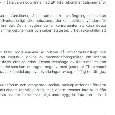
ter måste vara noggranna med att följa rekommendationerna för
erhetsfunktioner, såsom automatiska avstängningstimers, kan
te tillverkas enligt säkerhetsstandarder kan utsätta användare för
med bränder. Det är avgörande för konsumenter att köpa dessa
ma certifieringar och säkerhetstester, vilket säkerställer att
gor kring rödljusmasker är bristen på användarkunskap och
r impulsivt, drivna av marknadsföringslöften om snabba
ktivitet eller säkerhet. Denna delmängd av konsumenter kan
emedel som kan interagera negativt med ljusterapi. Till exempel
issa läkemedel uppleva biverkningar av exponering för rött ljus,
nlineforum och oreglerade sociala medieplattformar förvärra
 influencers för vägledning, men dessa kommer inte alltid från
vis snarare än vetenskapligt underbyggda data kan leda till