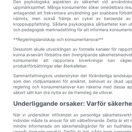
Den psykologiska aspekten av säkerhet vid användnin
uppmärksamhet. Många konsumenter söker omedelbara resulta
antagandet att frekventare användning ger snabbare förbättri
nämnts, men också främja en cykel av beroende av dess
kroppsuppfattning. Sådana psykologiska sårbarheter kan ut
och pedagogisk marknadsföring för att informera konsumente
**Regleringslandskap och konsumentansvar**
Dessutom skulle utvecklingen av formella kanaler för rappor
kunna avsevärt förbättra den övergripande säkerhetsmedveten
konsumenter att rapportera biverkningar kan vägled
produktförbättringar eller återkallelser.
Sammanfattningsvis understryker det föränderliga landskape
som den rödljusmasken för ansiktet, behovet av ökad up
reglering och konsumentansvar kan riskerna med dessa app
säkert sätt kan dra nytta av de framsteg de utlovar.
Underliggande orsaker: Varför säkerh
När vi undersöker införandet av personliga säkerhetsverkt
individer måste ta ansvar för sitt välbefinnande. Detta är e
mindre informerade om säkerhetsåtgärder för sin hudhälsa
uppnår önskade resultat. Därför är det, både inom personlig