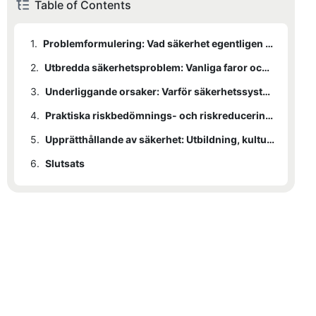
Table of Contents
1.
Problemformulering: Vad säkerhet egentligen betyder
2.
Utbredda säkerhetsproblem: Vanliga faror och sårbarheter
3.
Underliggande orsaker: Varför säkerhetssystem misslyckas
4.
Praktiska riskbedömnings- och riskreduceringsstrategier
5.
Upprätthållande av säkerhet: Utbildning, kultur och kontinuerlig förbättring
6.
Slutsats