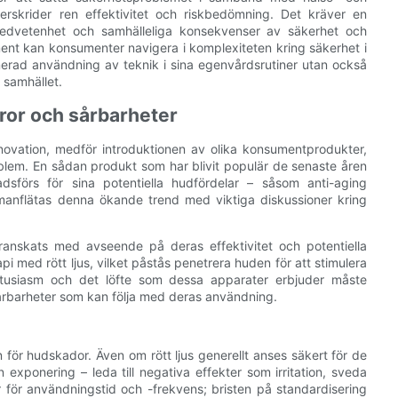
erskrider ren effektivitet och riskbedömning. Det kräver en
lmedvetenhet och samhälleliga konsekvenser av säkerhet och
ent kan konsumenter navigera i komplexiteten kring säkerhet i
rmerad användning av teknik i sina egenvårdsrutiner utan också
 samhället.
ror och sårbarheter
novation, medför introduktionen av olika konsumentprodukter,
blem. En sådan produkt som har blivit populär de senaste åren
sförs för sina potentiella hudfördelar – såsom anti-aging
anflätas denna ökande trend med viktiga diskussioner kring
granskats med avseende på deras effektivitet och potentiella
pi med rött ljus, vilket påstås penetrera huden för att stimulera
ntusiasm och det löfte som dessa apparater erbjuder måste
rbarheter som kan följa med deras användning.
 för hudskador. Även om rött ljus generellt anses säkert för de
exponering – leda till negativa effekter som irritation, sveda
jer för användningstid och -frekvens; bristen på standardisering