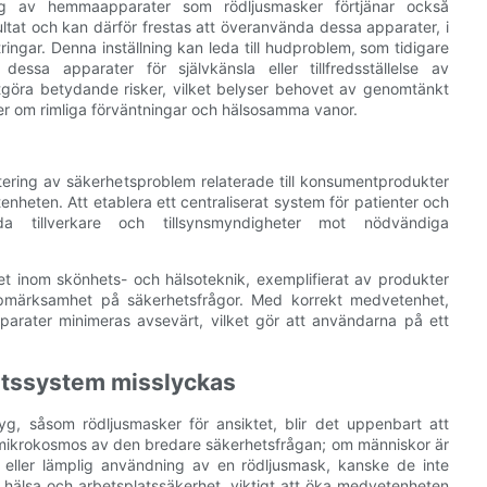
g av hemmaapparater som rödljusmasker förtjänar också
t och kan därför frestas att överanvända dessa apparater, i
ngar. Denna inställning kan leda till hudproblem, som tidigare
a apparater för självkänsla eller tillfredsställelse av
göra betydande risker, vilket belyser behovet av genomtänkt
r om rimliga förväntningar och hälsosamma vanor.
tering av säkerhetsproblem relaterade till konsumentprodukter
heten. Att etablera ett centraliserat system för patienter och
a tillverkare och tillsynsmyndigheter mot nödvändiga
t inom skönhets- och hälsoteknik, exemplifierat av produkter
pmärksamhet på säkerhetsfrågor. Med korrekt medvetenhet,
arater minimeras avsevärt, vilket gör att användarna på ett
etssystem misslyckas
yg, såsom rödljusmasker för ansiktet, blir det uppenbart att
tt mikrokosmos av den bredare säkerhetsfrågan; om människor är
 eller lämplig användning av en rödljusmask, kanske de inte
 hälsa och arbetsplatssäkerhet, viktigt att öka medvetenheten