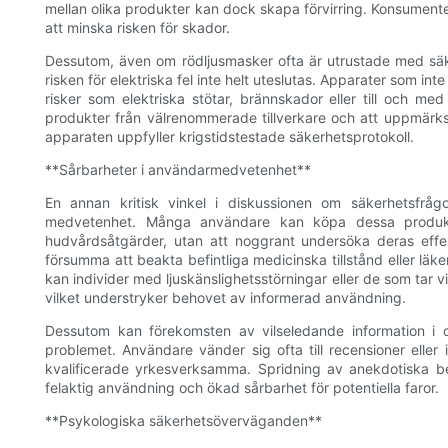
mellan olika produkter kan dock skapa förvirring. Konsumen
att minska risken för skador.
Dessutom, även om rödljusmasker ofta är utrustade med säk
risken för elektriska fel inte helt uteslutas. Apparater som in
risker som elektriska stötar, brännskador eller till och 
produkter från välrenommerade tillverkare och att uppmärksam
apparaten uppfyller krigstidstestade säkerhetsprotokoll.
**Sårbarheter i användarmedvetenhet**
En annan kritisk vinkel i diskussionen om säkerhetsfrå
medvetenhet. Många användare kan köpa dessa produkte
hudvårdsåtgärder, utan att noggrant undersöka deras effe
försumma att beakta befintliga medicinska tillstånd eller läk
kan individer med ljuskänslighetsstörningar eller de som tar v
vilket understryker behovet av informerad användning.
Dessutom kan förekomsten av vilseledande information i o
problemet. Användare vänder sig ofta till recensioner eller
kvalificerade yrkesverksamma. Spridning av anekdotiska be
felaktig användning och ökad sårbarhet för potentiella faror.
**Psykologiska säkerhetsöverväganden**