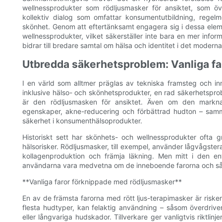
wellnessprodukter som rödljusmasker för ansiktet, som öv
kollektiv dialog som omfattar konsumentutbildning, rege
skönhet. Genom att eftertänksamt engagera sig i dessa elem
wellnessprodukter, vilket säkerställer inte bara en mer info
bidrar till bredare samtal om hälsa och identitet i det moderna
Utbredda säkerhetsproblem: Vanliga fa
I en värld som alltmer präglas av tekniska framsteg och in
inklusive hälso- och skönhetsprodukter, en rad säkerhetspro
är den rödljusmasken för ansiktet. Även om den marknad
egenskaper, akne-reducering och förbättrad hudton – samm
säkerhet i konsumenthälsoprodukter.
Historiskt sett har skönhets- och wellnessprodukter ofta 
hälsorisker. Rödljusmasker, till exempel, använder lågvågstera
kollagenproduktion och främja läkning. Men mitt i den e
användarna vara medvetna om de inneboende farorna och så
**Vanliga faror förknippade med rödljusmasker**
En av de främsta farorna med rött ljus-terapimasker är risken
flesta hudtyper, kan felaktig användning – såsom överdriven 
eller långvariga hudskador. Tillverkare ger vanligtvis riktlin