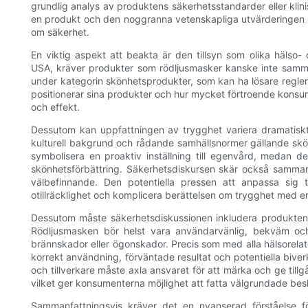
grundlig analys av produktens säkerhetsstandarder eller klin
en produkt och den noggranna vetenskapliga utvärderingen k
om säkerhet.
En viktig aspekt att beakta är den tillsyn som olika hälso
USA, kräver produkter som rödljusmasker kanske inte samma n
under kategorin skönhetsprodukter, som kan ha lösare regler. 
positionerar sina produkter och hur mycket förtroende kon
och effekt.
Dessutom kan uppfattningen av trygghet variera dramatiskt 
kulturell bakgrund och rådande samhällsnormer gällande skö
symbolisera en proaktiv inställning till egenvård, medan 
skönhetsförbättring. Säkerhetsdiskursen skär också samman
välbefinnande. Den potentiella pressen att anpassa sig t
otillräcklighet och komplicera berättelsen om trygghet med em
Dessutom måste säkerhetsdiskussionen inkludera produktens 
Rödljusmasken bör helst vara användarvänlig, bekväm och 
brännskador eller ögonskador. Precis som med alla hälsorel
korrekt användning, förväntade resultat och potentiella biver
och tillverkare måste axla ansvaret för att märka och ge tillgå
vilket ger konsumenterna möjlighet att fatta välgrundade besl
Sammanfattningsvis kräver det en nyanserad förståelse 