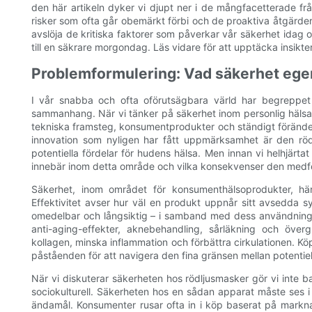
den här artikeln dyker vi djupt ner i de mångfacetterade frå
risker som ofta går obemärkt förbi och de proaktiva åtgärder v
avslöja de kritiska faktorer som påverkar vår säkerhet ida
till en säkrare morgondag. Läs vidare för att upptäcka insikter
Problemformulering: Vad säkerhet ege
I vår snabba och ofta oförutsägbara värld har begreppet
sammanhang. När vi tänker på säkerhet inom personlig hälsa
tekniska framsteg, konsumentprodukter och ständigt föränder
innovation som nyligen har fått uppmärksamhet är den rödl
potentiella fördelar för hudens hälsa. Men innan vi helhjärt
innebär inom detta område och vilka konsekvenser den medf
Säkerhet, inom området för konsumenthälsoprodukter, häng
Effektivitet avser hur väl en produkt uppnår sitt avsedda s
omedelbar och långsiktig – i samband med dess användning. 
anti-aging-effekter, aknebehandling, sårläkning och öve
kollagen, minska inflammation och förbättra cirkulationen.
påståenden för att navigera den fina gränsen mellan potentiel
När vi diskuterar säkerheten hos rödljusmasker gör vi inte 
sociokulturell. Säkerheten hos en sådan apparat måste ses
ändamål. Konsumenter rusar ofta in i köp baserat på markna