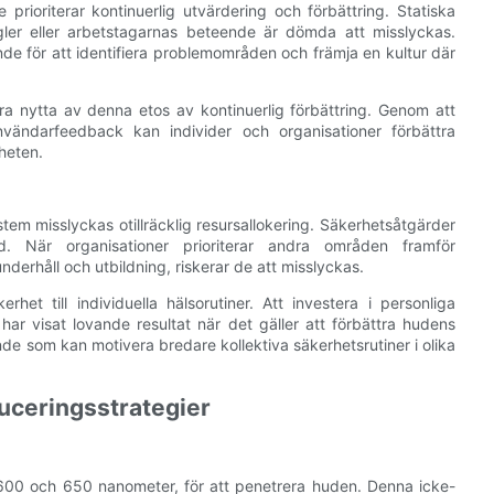
prioriterar kontinuerlig utvärdering och förbättring. Statiska
egler eller arbetstagarnas beteende är dömda att misslyckas.
 för att identifiera problemområden och främja en kultur där
ra nytta av denna etos av kontinuerlig förbättring. Genom att
nvändarfeedback kan individer och organisationer förbättra
heten.
ystem misslyckas otillräcklig resursallokering. Säkerhetsåtgärder
d. När organisationer prioriterar andra områden framför
 underhåll och utbildning, riskerar de att misslyckas.
erhet till individuella hälsorutiner. Att investera i personliga
ar visat lovande resultat när det gäller att förbättra hudens
e som kan motivera bredare kollektiva säkerhetsrutiner i olika
uceringsstrategier
 600 och 650 nanometer, för att penetrera huden. Denna icke-