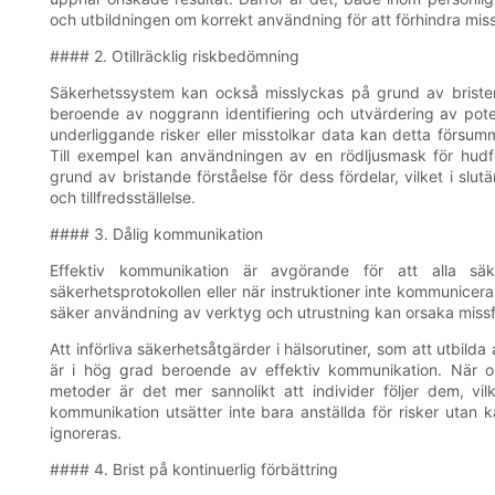
och utbildningen om korrekt användning för att förhindra mi
#### 2. Otillräcklig riskbedömning
Säkerhetssystem kan också misslyckas på grund av brister 
beroende av noggrann identifiering och utvärdering av poten
underliggande risker eller misstolkar data kan detta försumm
Till exempel kan användningen av en rödljusmask för hudfö
grund av bristande förståelse för dess fördelar, vilket i slu
och tillfredsställelse.
#### 3. Dålig kommunikation
Effektiv kommunikation är avgörande för att alla säk
säkerhetsprotokollen eller när instruktioner inte kommunicera
säker användning av verktyg och utrustning kan orsaka missförs
Att införliva säkerhetsåtgärder i hälsorutiner, som att utbild
är i hög grad beroende av effektiv kommunikation. När org
metoder är det mer sannolikt att individer följer dem, vi
kommunikation utsätter inte bara anställda för risker utan 
ignoreras.
#### 4. Brist på kontinuerlig förbättring