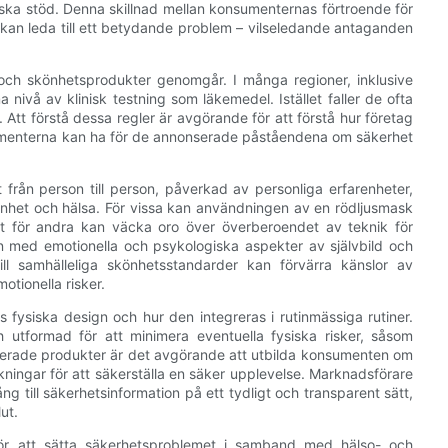
iska stöd. Denna skillnad mellan konsumenternas förtroende för
an leda till ett betydande problem – vilseledande antaganden
- och skönhetsprodukter genomgår. I många regioner, inklusive
ivå av klinisk testning som läkemedel. Istället faller de ofta
Att förstå dessa regler är avgörande för att förstå hur företag
sumenterna kan ha för de annonserade påståendena om säkerhet
från person till person, påverkad av personliga erfarenheter,
nhet och hälsa. För vissa kan användningen av en rödljusmask
det för andra kan väcka oro över överberoendet av teknik för
 med emotionella och psykologiska aspekter av självbild och
ill samhälleliga skönhetsstandarder kan förvärra känslor av
otionella risker.
fysiska design och hur den integreras i rutinmässiga rutiner.
utformad för att minimera eventuella fysiska risker, såsom
aterade produkter är det avgörande att utbilda konsumenten om
kningar för att säkerställa en säker upplevelse. Marknadsförare
ng till säkerhetsinformation på ett tydligt och transparent sätt,
ut.
för att sätta säkerhetsproblemet i samband med hälso- och