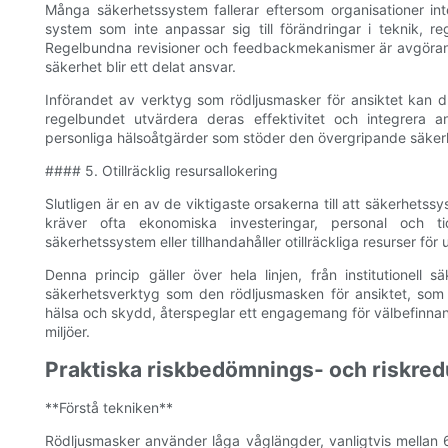
Många säkerhetssystem fallerar eftersom organisationer inte 
system som inte anpassar sig till förändringar i teknik, r
Regelbundna revisioner och feedbackmekanismer är avgörande
säkerhet blir ett delat ansvar.
Införandet av verktyg som rödljusmasker för ansiktet kan d
regelbundet utvärdera deras effektivitet och integrera a
personliga hälsoåtgärder som stöder den övergripande säker
#### 5. Otillräcklig resursallokering
Slutligen är en av de viktigaste orsakerna till att säkerhetss
kräver ofta ekonomiska investeringar, personal och ti
säkerhetssystem eller tillhandahåller otillräckliga resurser för
Denna princip gäller över hela linjen, från institutionell säk
säkerhetsverktyg som den rödljusmasken för ansiktet, som h
hälsa och skydd, återspeglar ett engagemang för välbefinnand
miljöer.
Praktiska riskbedömnings- och riskred
**Förstå tekniken**
Rödljusmasker använder låga våglängder, vanligtvis mellan