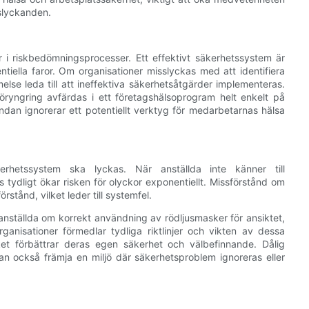
sslyckanden.
i riskbedömningsprocesser. Ett effektivt säkerhetssystem är
tiella faror. Om organisationer misslyckas med att identifiera
else leda till att ineffektiva säkerhetsåtgärder implementeras.
ryngring avfärdas i ett företagshälsoprogram helt enkelt på
tändan ignorerar ett potentiellt verktyg för medarbetarnas hälsa
erhetssystem ska lyckas. När anställda inte känner till
s tydligt ökar risken för olyckor exponentiellt. Missförstånd om
tånd, vilket leder till systemfel.
a anställda om korrekt användning av rödljusmasker för ansiktet,
anisationer förmedlar tydliga riktlinjer och vikten av dessa
lket förbättrar deras egen säkerhet och välbefinnande. Dålig
kan också främja en miljö där säkerhetsproblem ignoreras eller