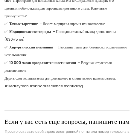
свет
(Проверено для повышения коллагена & Сокращение прыщей) с 5
цветными оболочками для персонализированного стиля. Ключевые
преимущества:
✅
Точное таргетинг
– Лечить морщины, шрамы или воспаление
✅
Медицинские светодиоды
– Последовательный выход длины волны
(630±5 нм)
✅
Хирургический алюминий
– Рассеяние тепла для безопасного длительного
использования
✅
10 000 часов продолжительности жизни
– Ведущая отраслевая
долговечность
Дерматолог испытывается для домашнего и клинического использования.
#Beautytech #skincarescience #antiaing
Если у вас есть еще вопросы, напишите нам
Просто оставьте свой адрес электронной почты или номер телефона в