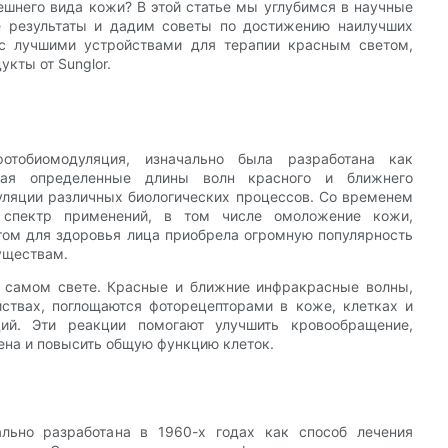
ешнего вида кожи? В этой статье мы углубимся в научные
 результаты и дадим советы по достижению наилучших
 с лучшими устройствами для терапии красным светом,
кты от Sunglor.
отобиомодуляция, изначально была разработана как
ющая определенные длины волн красного и ближнего
уляции различных биологических процессов. Со временем
 спектр применений, в том числе омоложение кожи,
том для здоровья лица приобрела огромную популярность
уществам.
 самом свете. Красные и ближние инфракрасные волны,
ствах, поглощаются фоторецепторами в коже, клетках и
ций. Эти реакции помогают улучшить кровообращение,
ена и повысить общую функцию клеток.
льно разработана в 1960-х годах как способ лечения