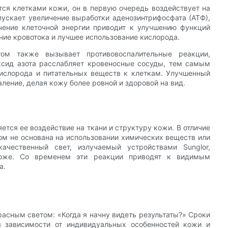
ся клетками кожи, он в первую очередь воздействует на
пускает увеличение выработки аденозинтрифосфата (АТФ),
чение клеточной энергии приводит к улучшению функций
ение кровотока и лучшее использование кислорода.
ом также вызывает противовоспалительные реакции,
ксид азота расслабляет кровеносные сосуды, тем самым
кислорода и питательных веществ к клеткам. Улучшенный
ление, делая кожу более ровной и здоровой на вид.
тся ее воздействие на ткани и структуру кожи. В отличие
ом не основана на использовании химических веществ или
ачественный свет, излучаемый устройствами Sunglor,
 коже. Со временем эти реакции приводят к видимым
а.
асным светом: «Когда я начну видеть результаты?» Сроки
в зависимости от индивидуальных особенностей кожи и