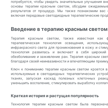
потребуется, чтобы увидеть значительные улучшения вн
основы терапии красным светом, обсудим ожидаемые
результатов от процедур. Мы также познакомим вас
включая передовые светодиодные терапевтические проду
Введение в терапию красным светом
Терапия красным светом, также известная как ф
терапевтическая технология освещения, использу
инфракрасного света для проникновения в кожу и стим
технология развилась и включает в себя широкий
обезболивание и заживление ран. Терапия красным све
благодаря своей неинвазивности и впечатляющим преим
Ключ к пониманию терапии красным светом кроется в
используемые в светодиодных терапевтических устрой
тканях, запуская каскад полезных клеточных реак
уменьшить воспаление, стимулировать выработку коллаг
Краткая история и растущая популярность
Технология терапии красным светом была первонача