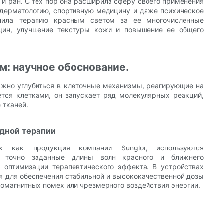
и ран. С тех пор она расширила сферу своего применения
я дерматологию, спортивную медицину и даже психическое
енила терапию красным светом за ее многочисленные
щин, улучшение текстуры кожи и повышение ее общего
м: научное обоснование.
важно углубиться в клеточные механизмы, реагирующие на
ется клетками, он запускает ряд молекулярных реакций,
 тканей.
дной терапии
х как продукция компании Sunglor, используются
ие точно заданные длины волн красного и ближнего
 оптимизации терапевтического эффекта. В устройствах
ия для обеспечения стабильной и высококачественной дозы
ромагнитных помех или чрезмерного воздействия энергии.