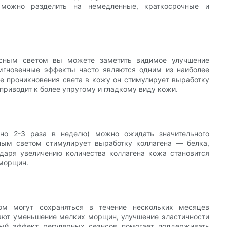
 можно разделить на немедленные, краткосрочные и
асным светом вы можете заметить видимое улучшение
мгновенные эффекты часто являются одним из наиболее
ре проникновения света в кожу он стимулирует выработку
приводит к более упругому и гладкому виду кожи.
чно 2-3 раза в неделю) можно ожидать значительного
ным светом стимулирует выработку коллагена — белка,
одаря увеличению количества коллагена кожа становится
 морщин.
ом могут сохраняться в течение нескольких месяцев
чают уменьшение мелких морщин, улучшение эластичности
ный эффект регулярных сеансов помогает поддерживать