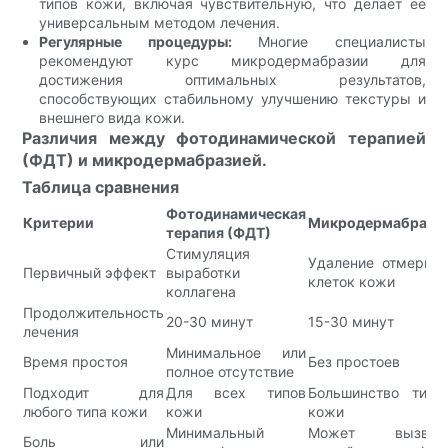
типов кожи, включая чувствительную, что делает ее
универсальным методом лечения.
Регулярные процедуры:
Многие специалисты
рекомендуют курс микродермабразии для
достижения оптимальных результатов,
способствующих стабильному улучшению текстуры и
внешнего вида кожи.
Различия между фотодинамической терапией
(ФДТ) и микродермабразией.
Таблица сравнения
Фотодинамическая
Критерии
Микродермабрази
терапия (ФДТ)
Стимуляция
Удаление отмерши
Первичный эффект
выработки
клеток кожи
коллагена
Продолжительность
20-30 минут
15-30 минут
лечения
Минимальное или
Время простоя
Без простоев
полное отсутствие
Подходит для
Для всех типов
Большинство типо
любого типа кожи
кожи
кожи
Минимальный
Может вызват
Боль или