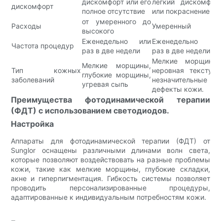
дискомфорт или его
легкий дискомфор
дискомфорт
полное отсутствие
или покраснение.
от умеренного до
Расходы
Умеренный
высокого
Еженедельно или
Еженедельно ил
Частота процедур
раз в две недели
раз в две недели
Мелкие морщинки
Мелкие морщины,
Тип кожных
неровная текстура
глубокие морщины,
заболеваний
незначительные
угревая сыпь
дефекты кожи.
Преимущества фотодинамической терапии
(ФДТ) с использованием светодиодов.
Настройка
Аппараты для фотодинамической терапии (ФДТ) от
Sunglor оснащены различными длинами волн света,
которые позволяют воздействовать на разные проблемы
кожи, такие как мелкие морщины, глубокие складки,
акне и гиперпигментация. Гибкость системы позволяет
проводить персонализированные процедуры,
адаптированные к индивидуальным потребностям кожи.