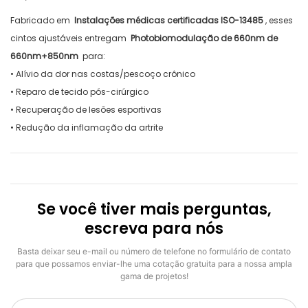
Fabricado em
Instalações médicas certificadas ISO-13485
, esses
cintos ajustáveis ​​entregam
Photobiomodulação de 660nm de
660nm+850nm
para:
• Alívio da dor nas costas/pescoço crônico
• Reparo de tecido pós-cirúrgico
• Recuperação de lesões esportivas
• Redução da inflamação da artrite
Se você tiver mais perguntas,
escreva para nós
Basta deixar seu e-mail ou número de telefone no formulário de contato
para que possamos enviar-lhe uma cotação gratuita para a nossa ampla
gama de projetos!