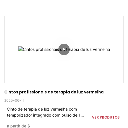
Cintos profissionais de terapia de luz vermelha
2025-06-11
Cinto de terapia de luz vermelha com
temporizador integrado com pulso de 10
VER PRODUTOS
Hz, comprimento de onda de 660 nm e
a partir de
$
850 nm para alívio da dor - sem EMF