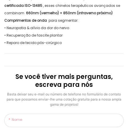
certificada ISO-13485
, esses chinelos terapêuticos avançados se
combinam
660nm (vermelho) + 850nm (infraverno próximo)
Comprimentos de onda
para segmentar:
• Neuropatia & alívio da dor do nervo
• Recuperação de fascite plantar
• Reparo de tecido pós-cirúrgico
Se você tiver mais perguntas,
escreva para nós
Basta deixar seu e-mail ou número de telefone no formulário de contato
para que possamos enviar-lhe uma cotação gratuita para a nossa ampla
gama de projetos!
Nome