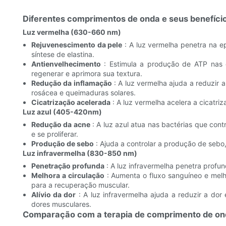
Diferentes comprimentos de onda e seus benefíci
Luz vermelha (630-660 nm)
Rejuvenescimento da pele
: A luz vermelha penetra na 
síntese de elastina.
Antienvelhecimento
: Estimula a produção de ATP nas 
regenerar e aprimora sua textura.
Redução da inflamação
: A luz vermelha ajuda a reduzir 
rosácea e queimaduras solares.
Cicatrização acelerada
: A luz vermelha acelera a cicatriz
Luz azul (405-420nm)
Redução da acne
: A luz azul atua nas bactérias que con
e se proliferar.
Produção de sebo
: Ajuda a controlar a produção de sebo
Luz infravermelha (830-850 nm)
Penetração profunda
: A luz infravermelha penetra profu
Melhora a circulação
: Aumenta o fluxo sanguíneo e melho
para a recuperação muscular.
Alívio da dor
: A luz infravermelha ajuda a reduzir a dor
dores musculares.
Comparação com a terapia de comprimento de on