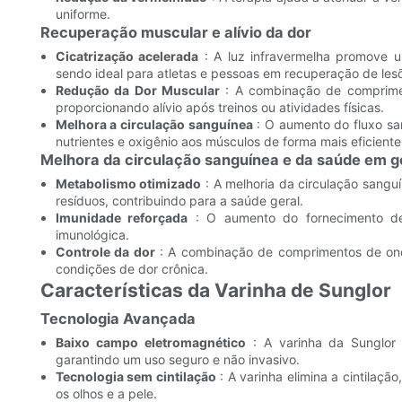
uniforme.
Recuperação muscular e alívio da dor
Cicatrização acelerada
: A luz infravermelha promove u
sendo ideal para atletas e pessoas em recuperação de les
Redução da Dor Muscular
: A combinação de compriment
proporcionando alívio após treinos ou atividades físicas.
Melhora a circulação sanguínea
: O aumento do fluxo san
nutrientes e oxigênio aos músculos de forma mais eficiente
Melhora da circulação sanguínea e da saúde em ge
Metabolismo otimizado
: A melhoria da circulação sangu
resíduos, contribuindo para a saúde geral.
Imunidade reforçada
: O aumento do fornecimento de 
imunológica.
Controle da dor
: A combinação de comprimentos de onda
condições de dor crônica.
Características da Varinha de Sunglor
Tecnologia Avançada
Baixo campo eletromagnético
: A varinha da Sunglor 
garantindo um uso seguro e não invasivo.
Tecnologia sem cintilação
: A varinha elimina a cintilaç
os olhos e a pele.