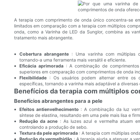
A terapia com comprimento de onda único concentra-se em
limitados em comparação com a terapia com múltiplos comp
onda, como a Varinha de LED da Sunglor, combina as van
tratamento mais abrangente.
Cobertura abrangente
: Uma varinha com múltiplas o
tornando-a uma ferramenta mais versátil e eficiente.
Eficácia aprimorada
: A combinação de comprimentos d
superiores em comparação com comprimentos de onda indi
Flexibilidade
: Os usuários podem alternar entre os
específicas, tornando a varinha mais adaptável a diversas
Benefícios da terapia com múltiplos 
Benefícios abrangentes para a pele
Efeitos antienvelhecimento
: A combinação da luz verm
síntese de elastina, resultando em uma pele mais lisa e firm
Redução da acne
: As luzes azul e vermelha atuam em
controlando a produção de sebo.
Textura da pele aprimorada
: A terapia com múltiplas onda
Redução da vermelhidão
: A terapia ajuda a atenuar a v